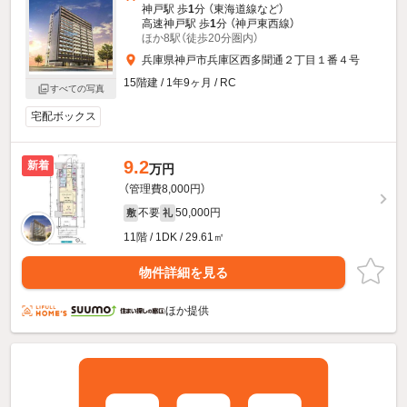
神戸駅 歩
1
分 （東海道線
など
）
高速神戸駅 歩
1
分 （神戸東西線）
ほか8駅（徒歩20分圏内）
兵庫県神戸市兵庫区西多聞通２丁目１番４号
15階建 / 1年9ヶ月 / RC
すべての写真
宅配ボックス
9.2
新着
万円
（管理費8,000円）
不要
50,000円
敷
礼
11階 / 1DK / 29.61㎡
物件詳細を見る
ほか提供