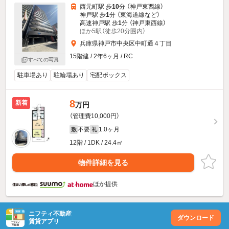
西元町駅 歩
10
分 （神戸東西線）
神戸駅 歩
1
分 （東海道線
など
）
高速神戸駅 歩
1
分 （神戸東西線）
ほか5駅（徒歩20分圏内）
兵庫県神戸市中央区中町通４丁目
15階建 / 2年6ヶ月 / RC
すべての写真
駐車場あり
駐輪場あり
宅配ボックス
8
新着
万円
（管理費10,000円）
不要
1.0ヶ月
敷
礼
12階 / 1DK / 24.4㎡
物件詳細を見る
ほか提供
ニフティ不動産
ダウンロード
賃貸アプリ