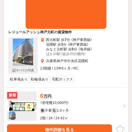
レジュールアッシュ神戸元町の賃貸物件
西元町駅 歩
7
分 （神戸東西線）
花隈駅 歩
3
分 （神戸東西線）
みなと元町駅 歩
5
分 （海岸線）
ほか10駅（徒歩20分圏内）
兵庫県神戸市中央区花隈町
13階建 / 13年6ヶ月 / RC
すべての写真
駐車場あり
駐輪場あり
宅配ボックス
6
新着
万円
（管理費10,000円）
不要
1.0ヶ月
敷
礼
2階 / 1K / 24.92㎡
物件詳細を見る