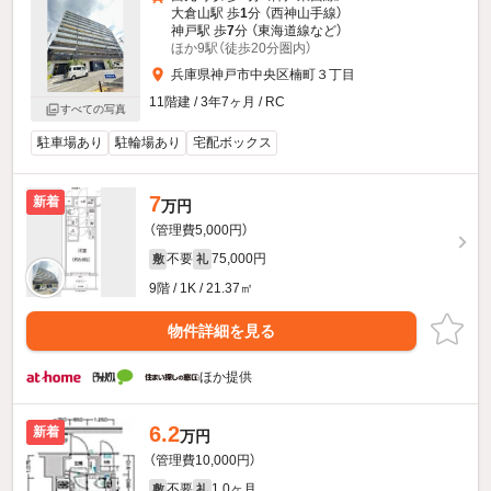
大倉山駅 歩
1
分 （西神山手線）
神戸駅 歩
7
分 （東海道線
など
）
ほか9駅（徒歩20分圏内）
兵庫県神戸市中央区楠町３丁目
11階建 / 3年7ヶ月 / RC
すべての写真
駐車場あり
駐輪場あり
宅配ボックス
7
新着
万円
（管理費5,000円）
不要
75,000円
敷
礼
9階 / 1K / 21.37㎡
物件詳細を見る
ほか提供
6.2
新着
万円
（管理費10,000円）
不要
1.0ヶ月
敷
礼