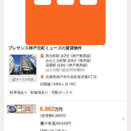
プレサンス神戸元町ミューズの賃貸物件
西元町駅 歩
7
分 （神戸東西線）
みなと元町駅 歩
1
分 （海岸線）
花隈駅 歩
3
分 （神戸東西線）
ほか10駅（徒歩20分圏内）
兵庫県神戸市中央区海岸通4丁目
すべての写真
15階建 / 6年6ヶ月 / RC
駐車場あり
駐輪場あり
宅配ボックス
6.862
新着
万円
（管理費8,380円）
不要
68,620円
敷
礼