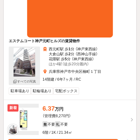
エステムコート神戸元町ヒルズの賃貸物件
西元町駅 歩
1
分 （神戸東西線）
大倉山駅 歩
2
分 （西神山手線）
花隈駅 歩
5
分 （神戸東西線）
ほか4駅（徒歩20分圏内）
兵庫県神戸市中央区楠町１丁目
14階建 / 6年7ヶ月 / RC
すべての写真
駐車場あり
駐輪場あり
宅配ボックス
6.37
新着
万円
（管理費8,270円）
不要
不要
敷
礼
6階 / 1K / 21.34㎡