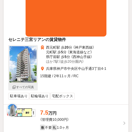
セレニテ三宮リアンの賃貸物件
西元町駅 歩
20
分 （神戸東西線）
元町駅 歩
5
分 （東海道線
など
）
県庁前駅 歩
5
分 （西神山手線）
ほか7駅（徒歩20分圏内）
兵庫県神戸市中央区中山手通3丁目4-1
15階建 / 2年11ヶ月 / RC
すべての写真
駐車場あり
駐輪場あり
宅配ボックス
7.5
新着
万円
（管理費10,000円）
不要
1.0ヶ月
敷
礼