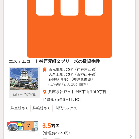
エステムコート神戸元町２ブリーズの賃貸物件
西元町駅 歩
5
分 （神戸東西線）
大倉山駅 歩
3
分 （西神山手線）
花隈駅 歩
8
分 （神戸東西線）
ほか9駅（徒歩20分圏内）
兵庫県神戸市中央区下山手通9丁目
すべての写真
14階建 / 5年6ヶ月 / RC
駐車場あり
駐輪場あり
宅配ボックス
6.5
新着
万円
（管理費8,850円）