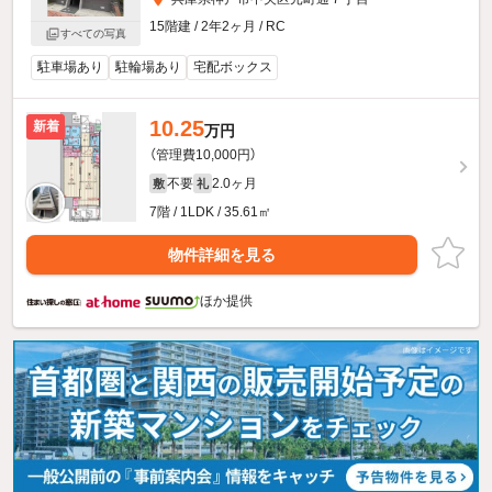
15階建 / 2年2ヶ月 / RC
すべての写真
駐車場あり
駐輪場あり
宅配ボックス
10.25
新着
万円
（管理費10,000円）
不要
2.0ヶ月
敷
礼
7階 / 1LDK / 35.61㎡
物件詳細を見る
ほか提供