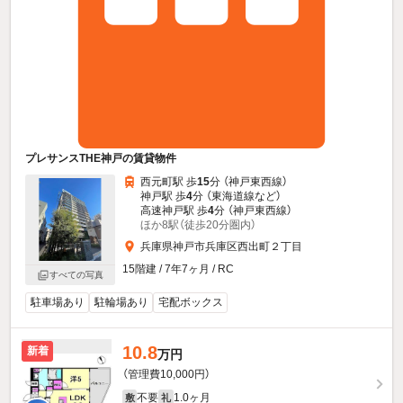
プレサンスTHE神戸の賃貸物件
西元町駅 歩
15
分 （神戸東西線）
神戸駅 歩
4
分 （東海道線
など
）
高速神戸駅 歩
4
分 （神戸東西線）
ほか8駅（徒歩20分圏内）
兵庫県神戸市兵庫区西出町２丁目
15階建 / 7年7ヶ月 / RC
すべての写真
駐車場あり
駐輪場あり
宅配ボックス
10.8
新着
万円
（管理費10,000円）
不要
1.0ヶ月
敷
礼