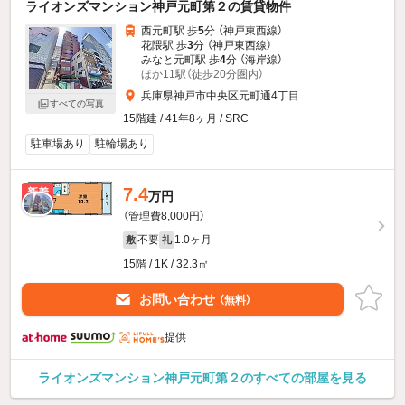
ライオンズマンション神戸元町第２の賃貸物件
西元町駅 歩
5
分 （神戸東西線）
花隈駅 歩
3
分 （神戸東西線）
みなと元町駅 歩
4
分 （海岸線）
ほか11駅（徒歩20分圏内）
兵庫県神戸市中央区元町通4丁目
すべての写真
15階建 / 41年8ヶ月 / SRC
駐車場あり
駐輪場あり
7.4
新着
万円
（管理費8,000円）
不要
1.0ヶ月
敷
礼
15階 / 1K / 32.3㎡
お問い合わせ
（無料）
提供
ライオンズマンション神戸元町第２のすべての部屋を見る