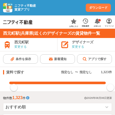
ニフティ不動産
ダウンロード
賃貸アプリ
お知らせ
閲覧履歴
マイページ
お気に入り
西元町駅(兵庫県)近くのデザイナーズの賃貸物件一覧
西元町駅
デザイナーズ
変更する
変更する
条件を保存
新着通知
アプリで探す
賃料で探す
指定なし
〜
指定なし
1,323
件
指定した賃料で絞り込む
1,323
物件数
件
2026年08月06日
更新