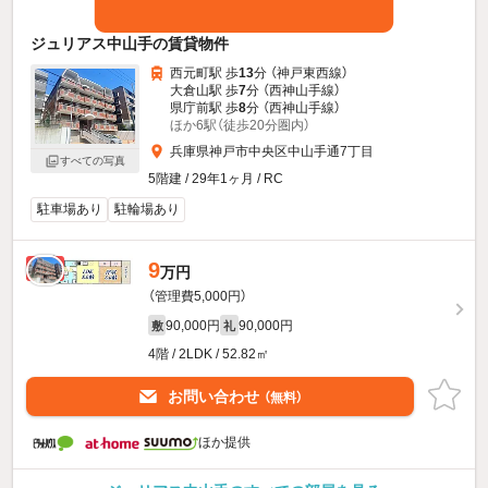
ジュリアス中山手の賃貸物件
西元町駅 歩
13
分 （神戸東西線）
大倉山駅 歩
7
分 （西神山手線）
県庁前駅 歩
8
分 （西神山手線）
ほか6駅（徒歩20分圏内）
兵庫県神戸市中央区中山手通7丁目
すべての写真
5階建 / 29年1ヶ月 / RC
駐車場あり
駐輪場あり
9
新着
万円
（管理費5,000円）
90,000円
90,000円
敷
礼
4階 / 2LDK / 52.82㎡
お問い合わせ
（無料）
ほか提供