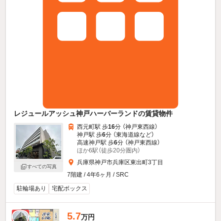
レジュールアッシュ神戸ハーバーランドの賃貸物件
西元町駅 歩
16
分 （神戸東西線）
神戸駅 歩
6
分 （東海道線
など
）
高速神戸駅 歩
6
分 （神戸東西線）
ほか6駅（徒歩20分圏内）
兵庫県神戸市兵庫区東出町3丁目
すべての写真
7階建 / 4年6ヶ月 / SRC
駐輪場あり
宅配ボックス
5.7
新着
万円