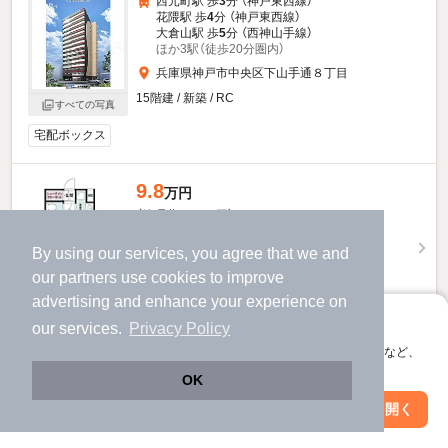
西元町駅 歩
3
分 （神戸東西線）
花隈駅 歩
4
分 （神戸東西線）
大倉山駅 歩
5
分 （西神山手線）
ほか3駅（徒歩20分圏内）
兵庫県神戸市中央区下山手通８丁目
15階建 / 新築 / RC
すべての写真
宅配ボックス
9.8
万円
（管理費10,000円）
不要
不要
敷
礼
By using our services, you agree that we and
2階 / 1LDK / 32.4㎡
our
partners
use cookies to improve
advertising and enhance your experience on
アプリに切り替えて、サクサクお部屋探し
our services.
Privacy Policy
お問い合わせ
（無料）
会員登録なしですぐ使える。マップ検索やお気に入り保存など、
アプリ限定の便利な機能が使えます！
OK
提供
Web版で続行
アプリを開く
駅・沿線を変更
絞り込み条件を変更
9.8
万円