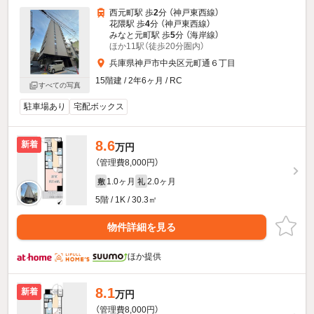
西元町駅 歩
2
分 （神戸東西線）
花隈駅 歩
4
分 （神戸東西線）
みなと元町駅 歩
5
分 （海岸線）
ほか11駅（徒歩20分圏内）
兵庫県神戸市中央区元町通６丁目
15階建 / 2年6ヶ月 / RC
すべての写真
駐車場あり
宅配ボックス
8.6
新着
万円
（管理費8,000円）
1.0ヶ月
2.0ヶ月
敷
礼
5階 / 1K / 30.3㎡
物件詳細を見る
ほか提供
8.1
新着
万円
（管理費8,000円）