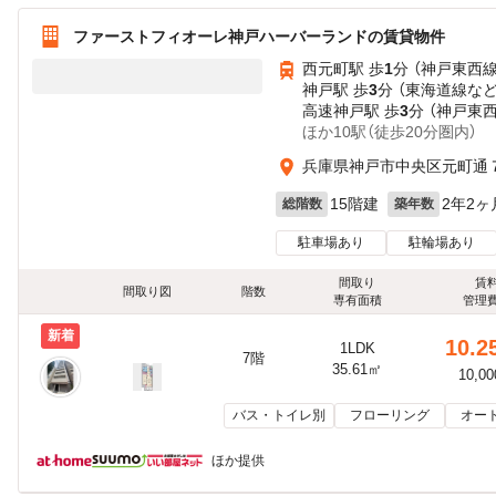
ファーストフィオーレ神戸ハーバーランドの賃貸物件
西元町駅 歩
1
分 （神戸東西線
神戸駅 歩
3
分 （東海道線
な
高速神戸駅 歩
3
分 （神戸東
ほか10駅（徒歩20分圏内）
兵庫県神戸市中央区元町通
15階建
2年2ヶ
総階数
築年数
駐車場あり
駐輪場あり
間取り
賃
間取り図
階数
専有面積
管理
新着
10.2
1LDK
7階
35.61㎡
10,0
バス・トイレ別
フローリング
オー
ほか提供