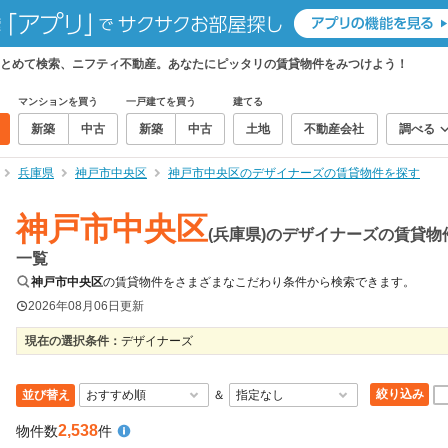
とめて検索、ニフティ不動産。あなたにピッタリの賃貸物件をみつけよう！
マンションを買う
一戸建てを買う
建てる
新築
中古
新築
中古
土地
不動産会社
調べる
兵庫県
神戸市中央区
神戸市中央区のデザイナーズの賃貸物件を探す
神戸市中央区
(兵庫県)のデザイナーズの賃貸物
一覧
神戸市中央区
の賃貸物件をさまざまなこだわり条件から検索できます。
2026年08月06日
更新
現在の選択条件：
デザイナーズ
絞り込み
並び替え
＆
2,538
物件数
件