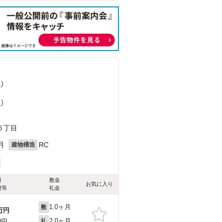
）
）
６丁目
月
RC
建物構造
料
敷金
お気に入り
費等
礼金
1.0ヶ月
敷
万円
2.0ヶ月
0円
礼