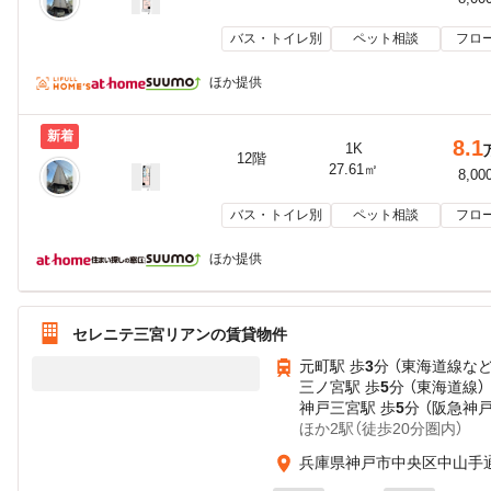
バス・トイレ別
ペット相談
フロ
ほか提供
新着
8.1
1K
12階
27.61㎡
8,00
バス・トイレ別
ペット相談
フロ
ほか提供
セレニテ三宮リアンの賃貸物件
元町駅 歩
3
分 （東海道線
な
三ノ宮駅 歩
5
分 （東海道線）
神戸三宮駅 歩
5
分 （阪急神
ほか2駅（徒歩20分圏内）
兵庫県神戸市中央区中山手