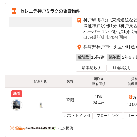
セレニテ神戸ミラクの賃貸物件
神戸駅 歩
1
分 （東海道線
な
高速神戸駅 歩
1
分 （神戸東
ハーバーランド駅 歩
1
分 （
ほか5駅（徒歩20分圏内）
兵庫県神戸市中央区中町通
15階建
2年6ヶ
総階数
築年数
駐車場あり
駐輪場あり
間取り
賃
間取り図
階数
専有面積
管理
新着
8
1DK
万
12階
24.4㎡
10,0
バス・トイレ別
フローリング
オー
ほか提供