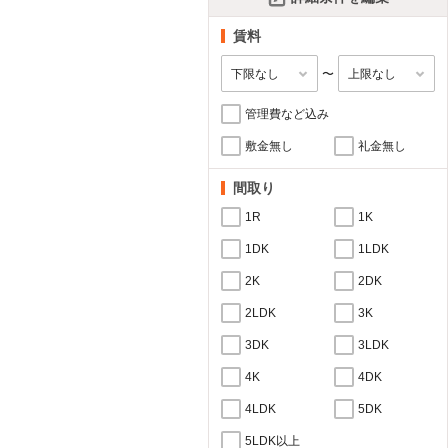
賃料
〜
管理費など込み
敷金無し
礼金無し
間取り
1R
1K
1DK
1LDK
2K
2DK
2LDK
3K
3DK
3LDK
4K
4DK
4LDK
5DK
5LDK以上