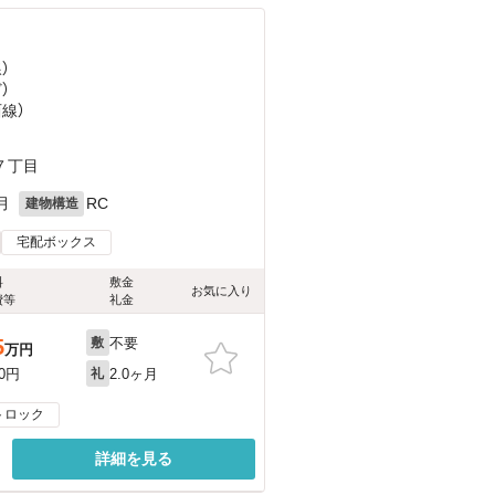
）
ど
）
西線）
７丁目
月
RC
建物構造
宅配ボックス
料
敷金
お気に入り
費等
礼金
不要
5
敷
万円
2.0ヶ月
00円
礼
トロック
詳細を見る