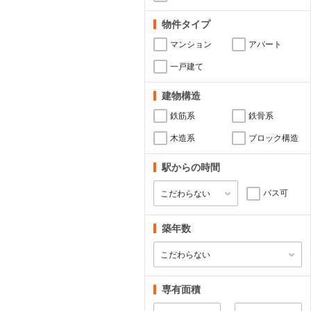
物件タイプ
マンション
アパート
一戸建て
建物構造
鉄筋系
鉄骨系
木造系
ブロック構造
駅からの時間
バス可
築年数
専有面積