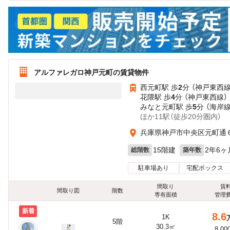
アルファレガロ神戸元町の賃貸物件
西元町駅 歩
2
分 （神戸東西線
花隈駅 歩
4
分 （神戸東西線）
みなと元町駅 歩
5
分 （海岸線
ほか11駅（徒歩20分圏内）
兵庫県神戸市中央区元町通
15階建
2年6ヶ
総階数
築年数
駐車場あり
宅配ボックス
間取り
賃
間取り図
階数
専有面積
管理
新着
8.6
1K
5階
30.3㎡
8,00