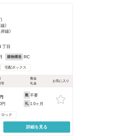
ど
）
西線）
海岸線）
４丁目
月
RC
建物構造
宅配ボックス
料
敷金
お気に入り
費等
礼金
不要
敷
円
1.0ヶ月
00円
礼
トロック
詳細を見る