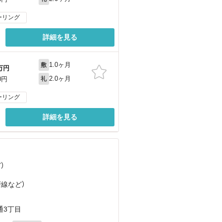
ーリング
詳細を見る
1.0ヶ月
敷
万円
2.0ヶ月
0円
礼
ーリング
詳細を見る
ど
）
戸線
など
）
通3丁目