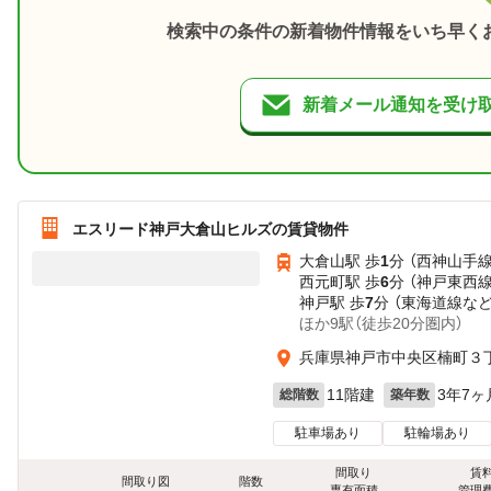
検索中の条件の新着物件情報をいち早く
新着メール通知を受け
エスリード神戸大倉山ヒルズの賃貸物件
大倉山駅 歩
1
分 （西神山手線
西元町駅 歩
6
分 （神戸東西線
神戸駅 歩
7
分 （東海道線
な
ほか9駅（徒歩20分圏内）
兵庫県神戸市中央区楠町３
11階建
3年7ヶ
総階数
築年数
駐車場あり
駐輪場あり
間取り
賃
間取り図
階数
専有面積
管理