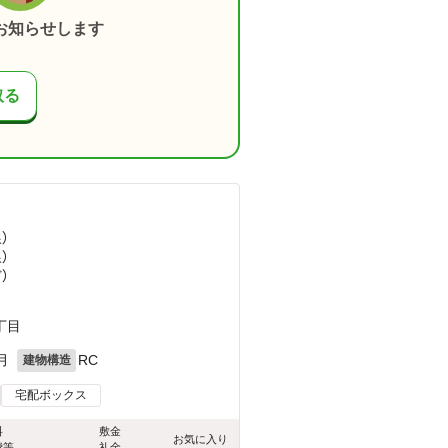
お知らせします
取る
）
）
ど
）
丁目
月
RC
建物構造
宅配ボックス
料
敷金
お気に入り
費等
礼金