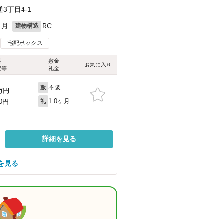
3丁目4-1
ヶ月
RC
建物構造
宅配ボックス
料
敷金
お気に入り
費等
礼金
不要
敷
万円
1.0ヶ月
00円
礼
詳細を見る
を見る