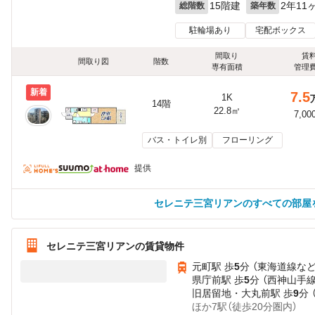
15階建
2年11
総階数
築年数
駐輪場あり
宅配ボックス
間取り
賃
間取り図
階数
専有面積
管理
新着
7.5
1K
14階
22.8㎡
7,00
バス・トイレ別
フローリング
提供
セレニテ三宮リアンのすべての部屋
セレニテ三宮リアンの賃貸物件
元町駅 歩
5
分 （東海道線
な
県庁前駅 歩
5
分 （西神山手線
旧居留地・大丸前駅 歩
9
分 
ほか7駅（徒歩20分圏内）