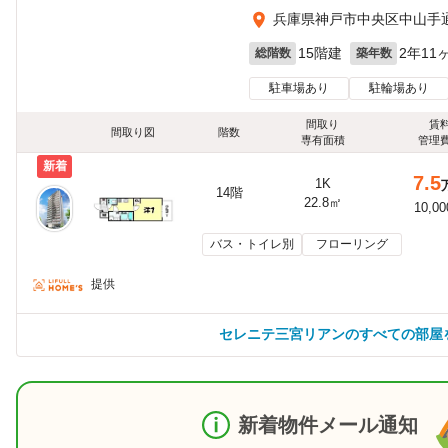
兵庫県神戸市中央区中山手通
15階建
2年11
総階数
築年数
駐車場あり
駐輪場あり
間取り
賃
間取り図
階数
専有面積
管理
新着
7.5
1K
14階
22.8㎡
10,0
バス・トイレ別
フローリング
提供
セレニテ三宮リアンのすべての部屋
新着物件メール通知