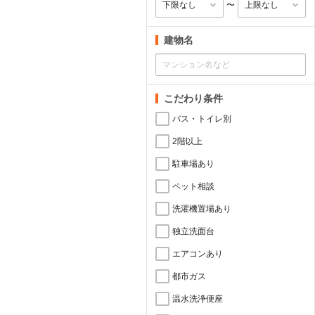
〜
建物名
こだわり条件
バス・トイレ別
2階以上
駐車場あり
ペット相談
洗濯機置場あり
独立洗面台
エアコンあり
都市ガス
温水洗浄便座