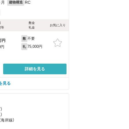
ヶ月
RC
建物構造
料
敷金
お気に入り
費等
礼金
不要
敷
万円
75,000円
0円
礼
詳細を見る
を見る
ど
）
）
（海岸線）