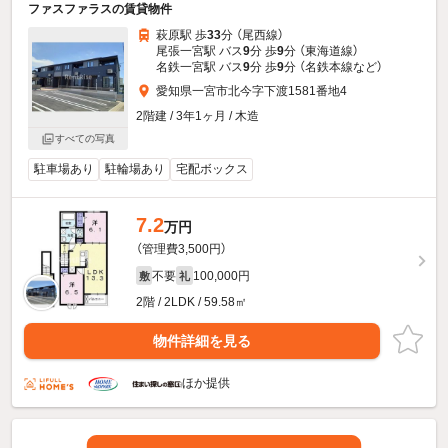
ファスファラスの賃貸物件
萩原駅 歩
33
分 （尾西線）
尾張一宮駅 バス
9
分 歩
9
分 （東海道線）
名鉄一宮駅 バス
9
分 歩
9
分 （名鉄本線
など
）
愛知県一宮市北今字下渡1581番地4
2階建 / 3年1ヶ月 / 木造
すべての写真
駐車場あり
駐輪場あり
宅配ボックス
7.2
万円
（管理費3,500円）
不要
100,000円
敷
礼
2階 / 2LDK / 59.58㎡
物件詳細を見る
ほか提供