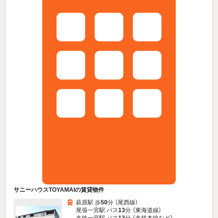
サニーハウスTOYAMAIの賃貸物件
萩原駅 歩
50
分 （尾西線）
尾張一宮駅 バス
13
分 （東海道線）
名鉄一宮駅 バス
13
分 （名鉄本線
など
）