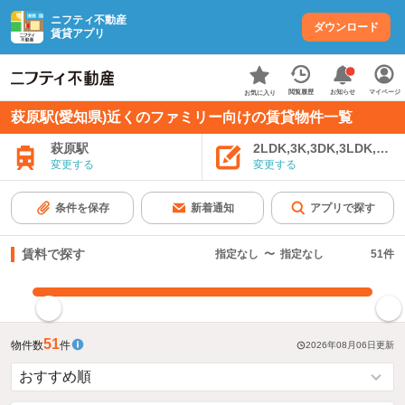
ニフティ不動産
ダウンロード
賃貸アプリ
お知らせ
閲覧履歴
マイページ
お気に入り
萩原駅(愛知県)近くのファミリー向けの賃貸物件一覧
萩原駅
2LDK,3K,3DK,3LDK,4K
変更する
変更する
条件を保存
新着通知
アプリで探す
賃料で探す
指定なし
〜
指定なし
51
件
指定した賃料で絞り込む
51
物件数
件
2026年08月06日
更新