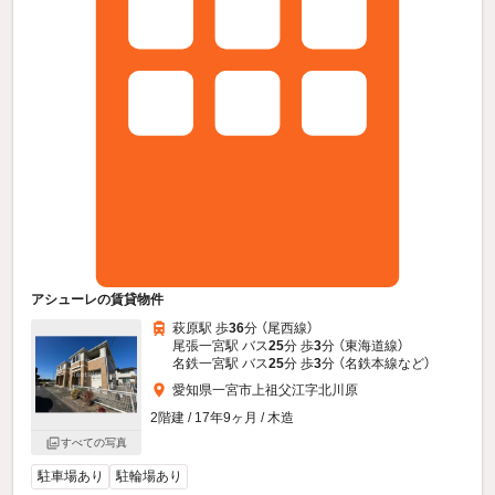
アシューレの賃貸物件
萩原駅 歩
36
分 （尾西線）
尾張一宮駅 バス
25
分 歩
3
分 （東海道線）
名鉄一宮駅 バス
25
分 歩
3
分 （名鉄本線
など
）
愛知県一宮市上祖父江字北川原
2階建 / 17年9ヶ月 / 木造
すべての写真
駐車場あり
駐輪場あり