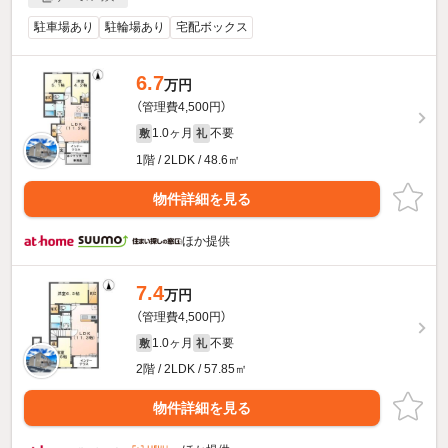
駐車場あり
駐輪場あり
宅配ボックス
6.7
万円
（管理費4,500円）
1.0ヶ月
不要
敷
礼
1階 / 2LDK / 48.6㎡
物件詳細を見る
ほか提供
7.4
万円
（管理費4,500円）
1.0ヶ月
不要
敷
礼
2階 / 2LDK / 57.85㎡
物件詳細を見る