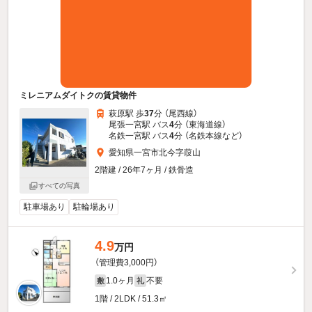
ミレニアムダイトクの賃貸物件
萩原駅 歩
37
分 （尾西線）
尾張一宮駅 バス
4
分 （東海道線）
名鉄一宮駅 バス
4
分 （名鉄本線
など
）
愛知県一宮市北今字葭山
2階建 / 26年7ヶ月 / 鉄骨造
すべての写真
駐車場あり
駐輪場あり
4.9
万円
（管理費3,000円）
1.0ヶ月
不要
敷
礼
1階 / 2LDK / 51.3㎡