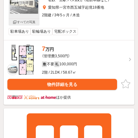
愛知県一宮市西五城字起境18番地
2階建 / 3年5ヶ月 / 木造
すべての写真
駐車場あり
駐輪場あり
宅配ボックス
7
万円
（管理費3,500円）
不要
100,000円
敷
礼
2階 / 2LDK / 58.67㎡
物件詳細を見る
ほか提供