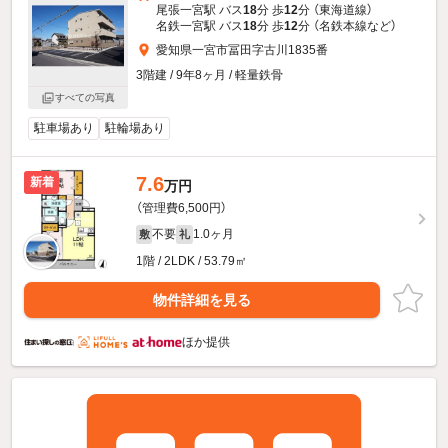
尾張一宮駅 バス
18
分 歩
12
分 （東海道線）
名鉄一宮駅 バス
18
分 歩
12
分 （名鉄本線
など
）
愛知県一宮市冨田字古川1835番
3階建 / 9年8ヶ月 / 軽量鉄骨
すべての写真
駐車場あり
駐輪場あり
7.6
新着
万円
（管理費6,500円）
不要
1.0ヶ月
敷
礼
1階 / 2LDK / 53.79㎡
物件詳細を見る
ほか提供