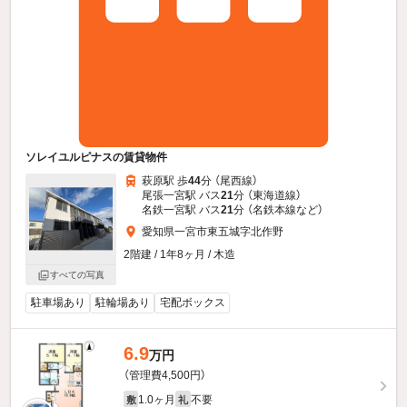
ソレイユルピナスの賃貸物件
萩原駅 歩
44
分 （尾西線）
尾張一宮駅 バス
21
分 （東海道線）
名鉄一宮駅 バス
21
分 （名鉄本線
など
）
愛知県一宮市東五城字北作野
2階建 / 1年8ヶ月 / 木造
すべての写真
駐車場あり
駐輪場あり
宅配ボックス
6.9
万円
（管理費4,500円）
1.0ヶ月
不要
敷
礼