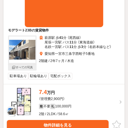
モデラート23Bの賃貸物件
萩原駅 歩
41
分 （尾西線）
尾張一宮駅 バス
11
分 （東海道線）
名鉄一宮駅 バス
11
分 歩
3
分 （名鉄本線
など
）
愛知県一宮市三条字西蛭子5番地
2階建 / 2年7ヶ月 / 木造
すべての写真
駐車場あり
駐輪場あり
宅配ボックス
7.4
万円
（管理費2,900円）
不要
100,000円
敷
礼
2階 / 2LDK / 58.6㎡
物件詳細を見る