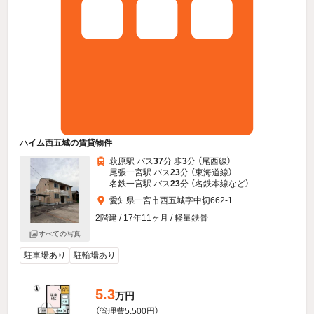
ハイム西五城の賃貸物件
萩原駅 バス
37
分 歩
3
分 （尾西線）
尾張一宮駅 バス
23
分 （東海道線）
名鉄一宮駅 バス
23
分 （名鉄本線
など
）
愛知県一宮市西五城字中切662-1
2階建 / 17年11ヶ月 / 軽量鉄骨
すべての写真
駐車場あり
駐輪場あり
5.3
万円
（管理費5,500円）