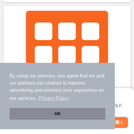
By using our services, you agree that we and
our
partners
use cookies to improve
advertising and enhance your experience on
アプリに切り替えて、サクサクお部屋探し
our services.
Privacy Policy
会員登録なしですぐ使える。マップ検索やお気に入り保存など、
アプリ限定の便利な機能が使えます！
OK
Web版で続行
アプリを開く
駅・沿線を変更
絞り込み条件を変更
ラフォーレの賃貸物件