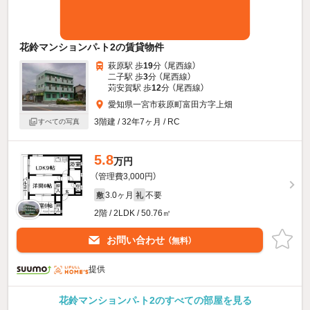
花鈴マンションパ-ト2の賃貸物件
萩原駅 歩
19
分 （尾西線）
二子駅 歩
3
分 （尾西線）
苅安賀駅 歩
12
分 （尾西線）
愛知県一宮市萩原町富田方字上畑
3階建 / 32年7ヶ月 / RC
すべての写真
5.8
万円
（管理費3,000円）
3.0ヶ月
不要
敷
礼
2階 / 2LDK / 50.76㎡
お問い合わせ
（無料）
提供
花鈴マンションパ-ト2のすべての部屋を見る