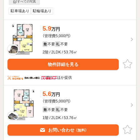
すべての写真
駐車場あり
駐輪場あり
5.9
万円
（管理費5,000円）
不要
不要
敷
礼
2階 / 2LDK / 53.76㎡
物件詳細を見る
ほか提供
5.6
万円
（管理費5,000円）
不要
不要
敷
礼
1階 / 2LDK / 53.76㎡
お問い合わせ
（無料）