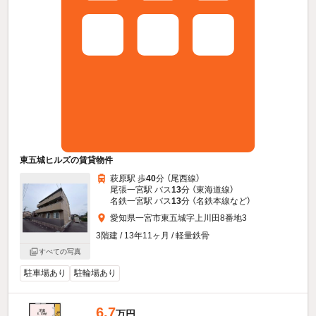
東五城ヒルズの賃貸物件
萩原駅 歩
40
分 （尾西線）
尾張一宮駅 バス
13
分 （東海道線）
名鉄一宮駅 バス
13
分 （名鉄本線
など
）
愛知県一宮市東五城字上川田8番地3
3階建 / 13年11ヶ月 / 軽量鉄骨
すべての写真
駐車場あり
駐輪場あり
6.7
万円