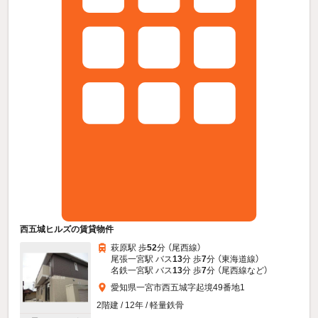
西五城ヒルズの賃貸物件
萩原駅 歩
52
分 （尾西線）
尾張一宮駅 バス
13
分 歩
7
分 （東海道線）
名鉄一宮駅 バス
13
分 歩
7
分 （尾西線
など
）
愛知県一宮市西五城字起境49番地1
2階建 / 12年 / 軽量鉄骨