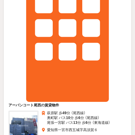
アーバンコート尾西の賃貸物件
萩原駅 歩
49
分 （尾西線）
奥町駅 バス
10
分 歩
6
分 （尾西線）
尾張一宮駅 バス
13
分 歩
6
分 （東海道線）
愛知県一宮市西五城字高須賀６