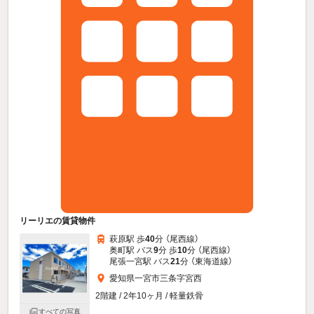
リーリエの賃貸物件
萩原駅 歩
40
分 （尾西線）
奥町駅 バス
9
分 歩
10
分 （尾西線）
尾張一宮駅 バス
21
分 （東海道線）
愛知県一宮市三条字宮西
2階建 / 2年10ヶ月 / 軽量鉄骨
すべての写真