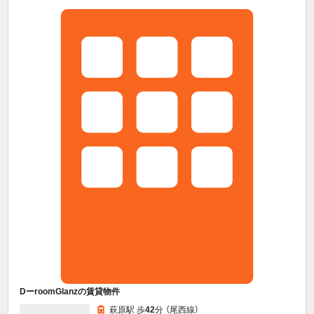
DーroomGlanzの賃貸物件
萩原駅 歩
42
分 （尾西線）