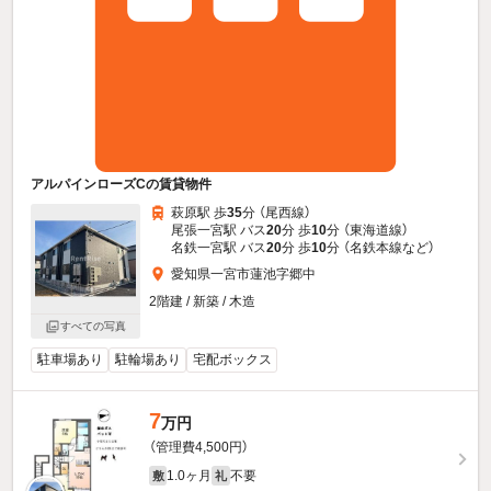
アルパインローズCの賃貸物件
萩原駅 歩
35
分 （尾西線）
尾張一宮駅 バス
20
分 歩
10
分 （東海道線）
名鉄一宮駅 バス
20
分 歩
10
分 （名鉄本線
など
）
愛知県一宮市蓮池字郷中
2階建 / 新築 / 木造
すべての写真
駐車場あり
駐輪場あり
宅配ボックス
7
万円
（管理費4,500円）
1.0ヶ月
不要
敷
礼