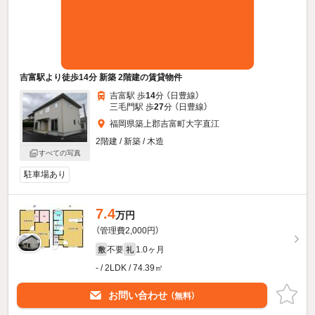
吉富駅より徒歩14分 新築 2階建の賃貸物件
吉富駅 歩
14
分 （日豊線）
三毛門駅 歩
27
分 （日豊線）
福岡県築上郡吉富町大字直江
2階建 / 新築 / 木造
すべての写真
駐車場あり
7.4
万円
（管理費2,000円）
不要
1.0ヶ月
敷
礼
- / 2LDK / 74.39㎡
お問い合わせ
（無料）