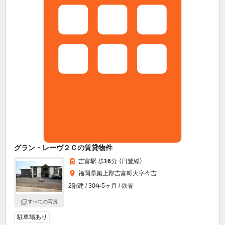
グラン・レーヴ２Ｃの賃貸物件
吉富駅 歩
16
分 （日豊線）
福岡県築上郡吉富町大字今吉
2階建 / 30年5ヶ月 / 鉄骨
すべての写真
駐車場あり