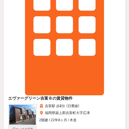
エヴァーグリーン吉富Ｂの賃貸物件
吉富駅 歩
2
分 （日豊線）
福岡県築上郡吉富町大字広津
2階建 / 22年8ヶ月 / 木造