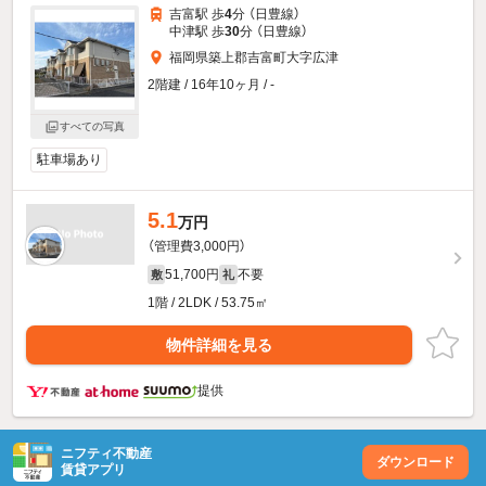
吉富駅 歩
4
分 （日豊線）
中津駅 歩
30
分 （日豊線）
福岡県築上郡吉富町大字広津
2階建 / 16年10ヶ月 / -
すべての写真
駐車場あり
5.1
万円
（管理費3,000円）
51,700円
不要
敷
礼
1階 / 2LDK / 53.75㎡
物件詳細を見る
提供
ニフティ不動産
ダウンロード
賃貸アプリ