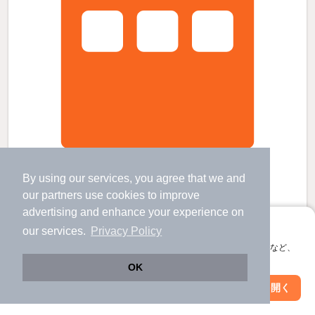
吉富駅より徒歩13分 築15年7ヶ月 2階建の賃貸物件
吉富駅 歩
13
分 （日豊線）
By using our services, you agree that we and
中津駅 歩
26
分 （日豊線）
our
partners
use cookies to improve
三毛門駅 歩
42
分 （日豊線）
advertising and enhance your experience on
福岡県築上郡吉富町大字広津
アプリに切り替えて、サクサクお部屋探し
our services.
Privacy Policy
2階建 / 15年7ヶ月 / 鉄骨
会員登録なしですぐ使える。マップ検索やお気に入り保存など、
すべての写真
アプリ限定の便利な機能が使えます！
OK
駐車場あり
Web版で続行
アプリを開く
市区町村を変更
絞り込み条件を変更
5.2
万円