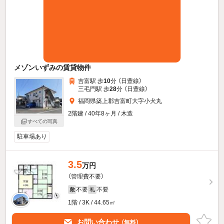
メゾンいずみの賃貸物件
吉富駅 歩
10
分 （日豊線）
三毛門駅 歩
28
分 （日豊線）
福岡県築上郡吉富町大字小犬丸
2階建 / 40年8ヶ月 / 木造
すべての写真
駐車場あり
3.5
万円
（管理費不要）
不要
不要
敷
礼
1階 / 3K / 44.65㎡
お問い合わせ
（無料）