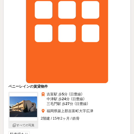
ペニーレインの賃貸物件
吉富駅 歩
5
分 （日豊線）
中津駅 歩
24
分 （日豊線）
三毛門駅 歩
27
分 （日豊線）
福岡県築上郡吉富町大字広津
2階建 / 15年2ヶ月 / 鉄骨
すべての写真