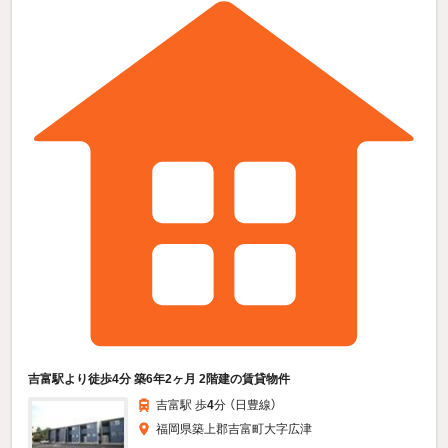
吉富駅より徒歩4分 築6年2ヶ月 2階建の賃貸物件
吉富駅 歩
4
分 （日豊線）
福岡県築上郡吉富町大字広津