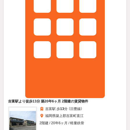
吉富駅より徒歩13分 築20年6ヶ月 2階建の賃貸物件
吉富駅 歩
13
分 （日豊線）
福岡県築上郡吉富町直江
2階建 / 20年6ヶ月 / 軽量鉄骨