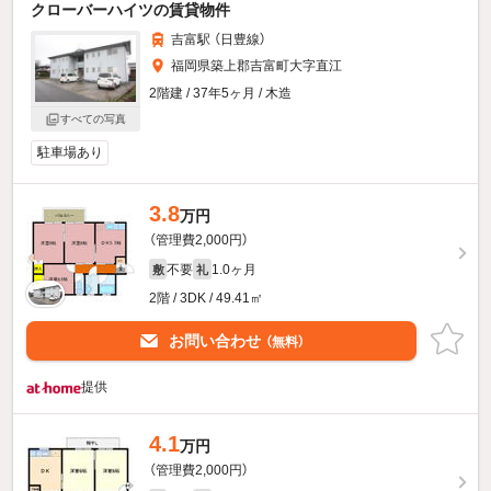
クローバーハイツの賃貸物件
吉富駅 （日豊線）
福岡県築上郡吉富町大字直江
2階建 / 37年5ヶ月 / 木造
すべての写真
駐車場あり
3.8
万円
（管理費2,000円）
不要
1.0ヶ月
敷
礼
2階 / 3DK / 49.41㎡
お問い合わせ
（無料）
提供
4.1
万円
（管理費2,000円）