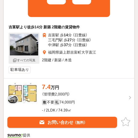
吉富駅より徒歩14分 新築 2階建の賃貸物件
吉富駅 歩
14
分 （日豊線）
三毛門駅 歩
27
分 （日豊線）
中津駅 歩
37
分 （日豊線）
福岡県築上郡吉富町大字直江
2階建 / 新築 / 木造
すべての写真
駐車場あり
7.4
万円
（管理費2,000円）
不要
74,000円
敷
礼
- / 2LDK / 74.39㎡
お問い合わせ
（無料）
提供