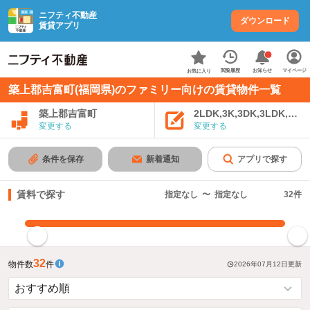
ニフティ不動産
ダウンロード
賃貸アプリ
お知らせ
閲覧履歴
マイページ
お気に入り
築上郡吉富町(福岡県)のファミリー向けの賃貸物件一覧
築上郡吉富町
2LDK,3K,3DK,3LDK,4K
変更する
変更する
条件を保存
新着通知
アプリで探す
賃料で探す
指定なし
〜
指定なし
32
件
指定した賃料で絞り込む
32
物件数
件
2026年07月12日
更新