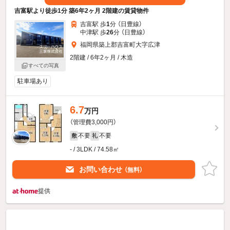
吉富駅より徒歩1分 築6年2ヶ月 2階建の賃貸物件
吉富駅 歩
1
分 （日豊線）
中津駅 歩
26
分 （日豊線）
福岡県築上郡吉富町大字広津
2階建 / 6年2ヶ月 / 木造
すべての写真
駐車場あり
6.7
万円
（管理費3,000円）
不要
不要
敷
礼
- / 3LDK / 74.58㎡
お問い合わせ
（無料）
提供