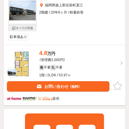
福岡県築上郡吉富町直江
2階建 / 20年6ヶ月 / 軽量鉄骨
すべての写真
駐車場あり
4.8
万円
（管理費2,000円）
不要
不要
敷
礼
1階 / 2LDK / 53.97㎡
お問い合わせ
（無料）
提供