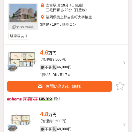
吉富駅 歩
19
分 （日豊線）
三毛門駅 歩
29
分 （日豊線）
福岡県築上郡吉富町大字楡生
3階建 / 19年 / 鉄筋コン
すべての写真
駐車場あり
4.6
万円
（管理費3,500円）
不要
46,000円
敷
礼
1階 / 2LDK / 51.7㎡
お問い合わせ
（無料）
提供
4.8
万円
（管理費3,500円）
不要
48,000円
敷
礼