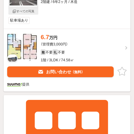
2階建 / 6年2ヶ月 / 木造
すべての写真
駐車場あり
6.7
万円
（管理費3,000円）
不要
不要
敷
礼
1階 / 3LDK / 74.58㎡
お問い合わせ
（無料）
提供