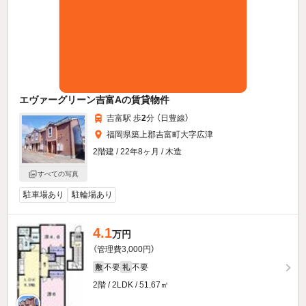
エヴァーグリーン吉富Aの賃貸物件
吉富駅 歩
2
分 （日豊線）
福岡県築上郡吉富町大字広津
2階建 / 22年8ヶ月 / 木造
すべての写真
駐車場あり
駐輪場あり
4.1
万円
（管理費3,000円）
不要
不要
敷
礼
2階 / 2LDK / 51.67㎡