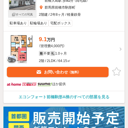
前橋大島駅 歩
51
分 （両毛線）
群馬県前橋市駒形町
2階建 / 2年8ヶ月 / 軽量鉄骨
すべての写真
駐車場あり
駐輪場あり
宅配ボックス
9.1
万円
（管理費4,000円）
不要
1.0ヶ月
敷
礼
2階 / 2LDK / 64.15㎡
お問い合わせ
（無料）
ほか提供
エコンフォート前橋駒形A棟のすべての部屋を見る