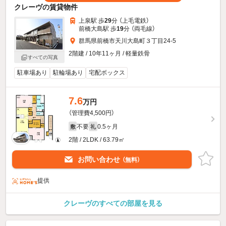
クレーヴの賃貸物件
上泉駅 歩
29
分 （上毛電鉄）
前橋大島駅 歩
19
分 （両毛線）
群馬県前橋市天川大島町３丁目24-5
2階建 / 10年11ヶ月 / 軽量鉄骨
すべての写真
駐車場あり
駐輪場あり
宅配ボックス
7.6
万円
（管理費4,500円）
不要
0.5ヶ月
敷
礼
2階 / 2LDK / 63.79㎡
お問い合わせ
（無料）
提供
クレーヴのすべての部屋を見る