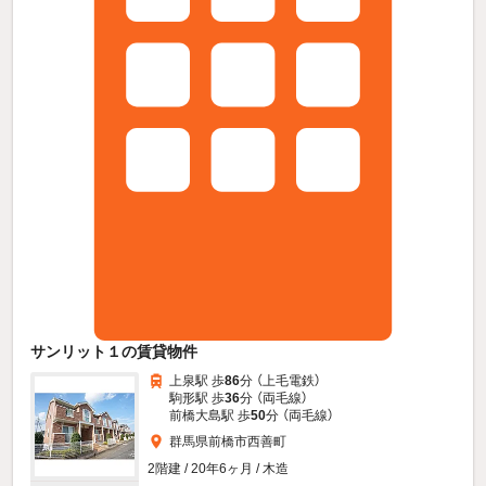
サンリット１の賃貸物件
上泉駅 歩
86
分 （上毛電鉄）
駒形駅 歩
36
分 （両毛線）
前橋大島駅 歩
50
分 （両毛線）
群馬県前橋市西善町
2階建 / 20年6ヶ月 / 木造