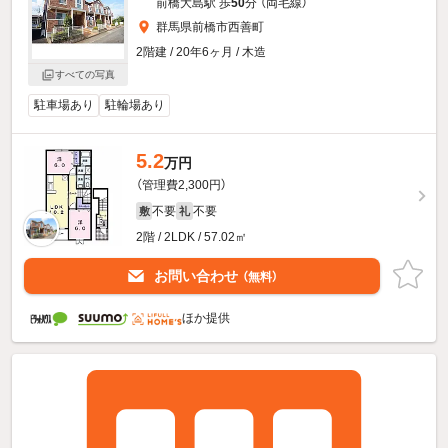
前橋大島駅 歩
50
分 （両毛線）
群馬県前橋市西善町
2階建 / 20年6ヶ月 / 木造
すべての写真
駐車場あり
駐輪場あり
5.2
万円
（管理費2,300円）
不要
不要
敷
礼
2階 / 2LDK / 57.02㎡
お問い合わせ
（無料）
ほか提供