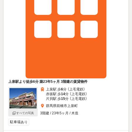
上泉駅より徒歩6分 築23年5ヶ月 3階建の賃貸物件
上泉駅 歩
6
分 （上毛電鉄）
赤坂駅 歩
14
分 （上毛電鉄）
片貝駅 歩
15
分 （上毛電鉄）
群馬県前橋市上泉町
3階建 / 23年5ヶ月 / 木造
すべての写真
駐車場あり