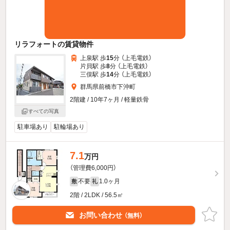
リラフォートの賃貸物件
上泉駅 歩
15
分 （上毛電鉄）
片貝駅 歩
8
分 （上毛電鉄）
三俣駅 歩
14
分 （上毛電鉄）
群馬県前橋市下沖町
2階建 / 10年7ヶ月 / 軽量鉄骨
すべての写真
駐車場あり
駐輪場あり
7.1
万円
（管理費6,000円）
不要
1.0ヶ月
敷
礼
2階 / 2LDK / 56.5㎡
お問い合わせ
（無料）