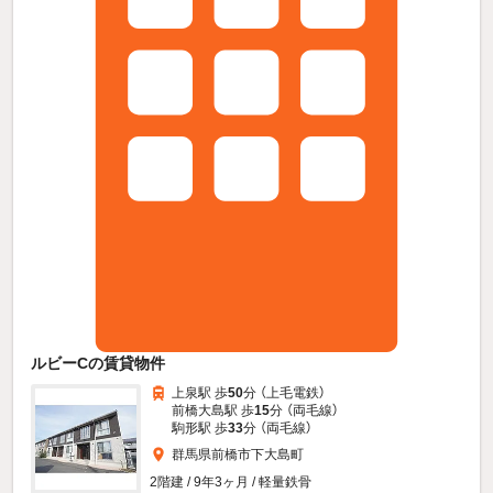
ルビーCの賃貸物件
上泉駅 歩
50
分 （上毛電鉄）
前橋大島駅 歩
15
分 （両毛線）
駒形駅 歩
33
分 （両毛線）
群馬県前橋市下大島町
2階建 / 9年3ヶ月 / 軽量鉄骨