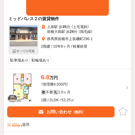
ミッドパレス２の賃貸物件
上泉駅 歩
35
分 （上毛電鉄）
前橋大島駅 歩
24
分 （両毛線）
群馬県前橋市上長磯町296-1
2階建 / 10年8ヶ月 / 軽量鉄骨
すべての写真
駐車場あり
駐輪場あり
6.8
万円
（管理費4,500円）
不要
1.0ヶ月
敷
礼
1階 / 2LDK / 53.25㎡
お問い合わせ
（無料）
提供