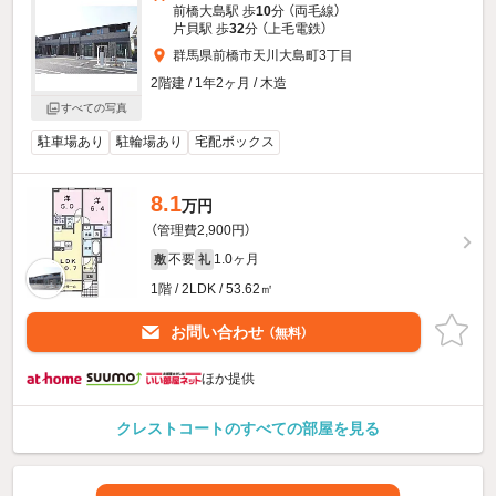
前橋大島駅 歩
10
分 （両毛線）
片貝駅 歩
32
分 （上毛電鉄）
群馬県前橋市天川大島町3丁目
2階建 / 1年2ヶ月 / 木造
すべての写真
駐車場あり
駐輪場あり
宅配ボックス
8.1
万円
（管理費2,900円）
不要
1.0ヶ月
敷
礼
1階 / 2LDK / 53.62㎡
お問い合わせ
（無料）
ほか提供
クレストコートのすべての部屋を見る