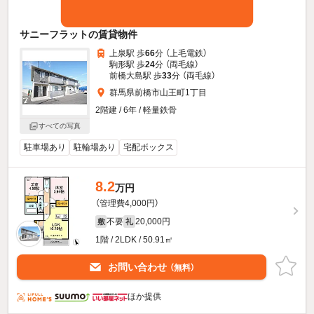
サニーフラットの賃貸物件
上泉駅 歩
66
分 （上毛電鉄）
駒形駅 歩
24
分 （両毛線）
前橋大島駅 歩
33
分 （両毛線）
群馬県前橋市山王町1丁目
2階建 / 6年 / 軽量鉄骨
すべての写真
駐車場あり
駐輪場あり
宅配ボックス
8.2
万円
（管理費4,000円）
不要
20,000円
敷
礼
1階 / 2LDK / 50.91㎡
お問い合わせ
（無料）
ほか提供