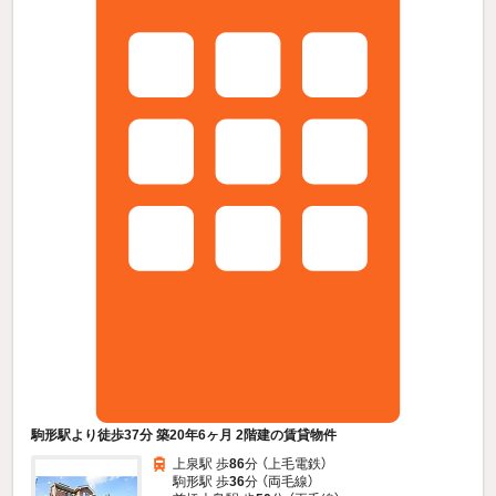
駒形駅より徒歩37分 築20年6ヶ月 2階建の賃貸物件
上泉駅 歩
86
分 （上毛電鉄）
駒形駅 歩
36
分 （両毛線）