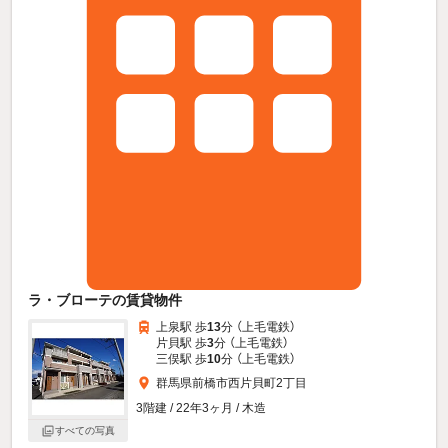
ラ・ブローテの賃貸物件
上泉駅 歩
13
分 （上毛電鉄）
片貝駅 歩
3
分 （上毛電鉄）
三俣駅 歩
10
分 （上毛電鉄）
群馬県前橋市西片貝町2丁目
3階建 / 22年3ヶ月 / 木造
すべての写真