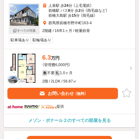
上泉駅 歩
24
分 （上毛電鉄）
前橋駅 バス
8
分 歩
2
分 （両毛線
など
）
前橋大島駅 歩
15
分 （両毛線）
群馬県前橋市野中町163-4
2階建 / 16年1ヶ月 / 軽量鉄骨
すべての写真
駐車場あり
駐輪場あり
6.3
万円
（管理費6,000円）
不要
1.0ヶ月
敷
礼
2階 / 2LDK / 56.87㎡
お問い合わせ
（無料）
提供
メゾン・ボナール２のすべての部屋を見る