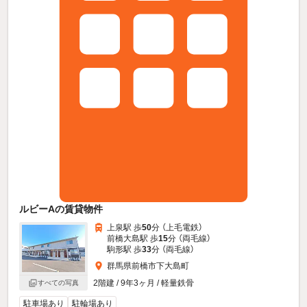
ルビーAの賃貸物件
上泉駅 歩
50
分 （上毛電鉄）
前橋大島駅 歩
15
分 （両毛線）
駒形駅 歩
33
分 （両毛線）
群馬県前橋市下大島町
2階建 / 9年3ヶ月 / 軽量鉄骨
すべての写真
駐車場あり
駐輪場あり