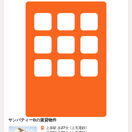
サンパティーBの賃貸物件
上泉駅 歩
27
分 （上毛電鉄）