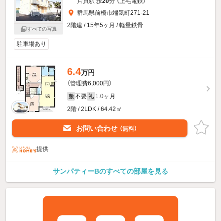
片貝駅 歩
20
分 （上毛電鉄）
群馬県前橋市端気町271-21
2階建 / 15年5ヶ月 / 軽量鉄骨
すべての写真
駐車場あり
6.4
万円
（管理費6,000円）
不要
1.0ヶ月
敷
礼
2階 / 2LDK / 64.42㎡
お問い合わせ
（無料）
提供
サンパティーBのすべての部屋を見る