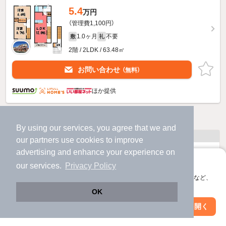
5.4
万円
（管理費1,100円）
1.0ヶ月
不要
敷
礼
2階 / 2LDK / 63.48㎡
お問い合わせ
（無料）
ほか提供
他の人はこんな条件で絞り込んでいます！
By using our services, you agree that we and
人気のこだわり条件
our
partners
use cookies to improve
advertising and enhance your experience on
バス・トイレ別
2階以上
アプリに切り替えて、サクサクお部屋探し
our services.
Privacy Policy
会員登録なしですぐ使える。マップ検索やお気に入り保存など、
駐車場あり
ペット相談
アプリ限定の便利な機能が使えます！
OK
洗濯機置場あり
独立洗面台
Web版で続行
アプリを開く
駅・沿線を変更
絞り込み条件を変更