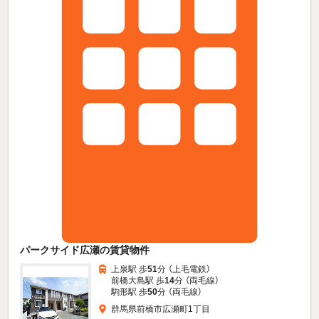
パークサイド広瀬の賃貸物件
上泉駅 歩
51
分 （上毛電鉄）
前橋大島駅 歩
14
分 （両毛線）
駒形駅 歩
50
分 （両毛線）
群馬県前橋市広瀬町1丁目