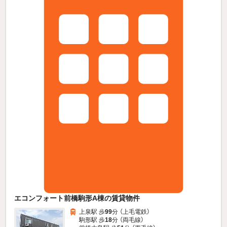
エコンフォート前橋駒形A棟の賃貸物件
上泉駅 歩
99
分 （上毛電鉄）
駒形駅 歩
18
分 （両毛線）