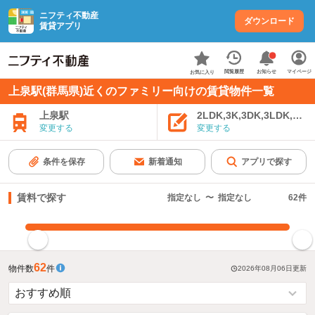
ニフティ不動産
ダウンロード
賃貸アプリ
お知らせ
閲覧履歴
マイページ
お気に入り
上泉駅(群馬県)近くのファミリー向けの賃貸物件一覧
上泉駅
2LDK,3K,3DK,3LDK,4K
変更する
変更する
条件を保存
新着通知
アプリで探す
賃料で探す
指定なし
〜
指定なし
62
件
指定した賃料で絞り込む
62
物件数
件
2026年08月06日
更新