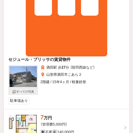
セジュール・ブリッサの賃貸物件
酒田駅 歩
27
分 （陸羽西線
など
）
山形県酒田市こあら２
2階建 / 15年4ヶ月 / 軽量鉄骨
すべての写真
駐車場あり
7
万円
（管理費5,000円）
不要
140,000円
敷
礼