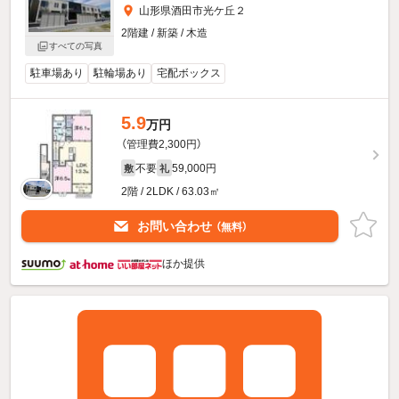
山形県酒田市光ケ丘２
2階建 / 新築 / 木造
すべての写真
駐車場あり
駐輪場あり
宅配ボックス
5.9
万円
（管理費2,300円）
不要
59,000円
敷
礼
2階 / 2LDK / 63.03㎡
お問い合わせ
（無料）
ほか提供