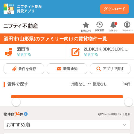
ニフティ不動産
ダウンロード
賃貸アプリ
お知らせ
閲覧履歴
マイページ
お気に入り
酒田市(山形県)のファミリー向けの賃貸物件一覧
酒田市
2LDK,3K,3DK,3LDK,4K
変更する
変更する
条件を保存
新着通知
アプリで探す
賃料で探す
指定なし
〜
指定なし
94
件
指定した賃料で絞り込む
94
物件数
件
2026年08月07日
更新