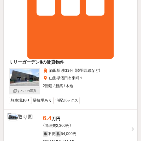
リリーガーデンIIの賃貸物件
酒田駅 歩
33
分 （陸羽西線
など
）
山形県酒田市東町１
2階建 / 新築 / 木造
すべての写真
駐車場あり
駐輪場あり
宅配ボックス
6.4
万円
（管理費2,300円）
不要
64,000円
敷
礼