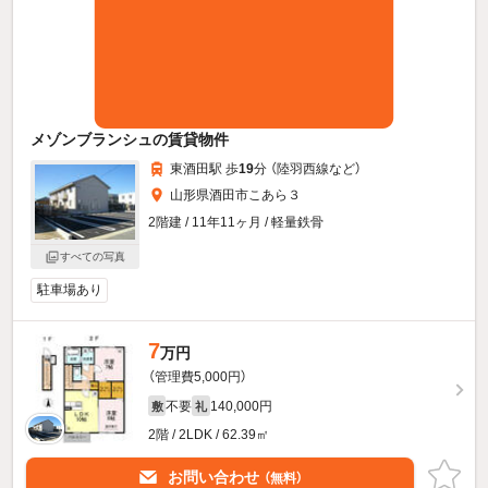
メゾンブランシュの賃貸物件
東酒田駅 歩
19
分 （陸羽西線
など
）
山形県酒田市こあら３
2階建 / 11年11ヶ月 / 軽量鉄骨
すべての写真
駐車場あり
7
万円
（管理費5,000円）
不要
140,000円
敷
礼
2階 / 2LDK / 62.39㎡
お問い合わせ
（無料）