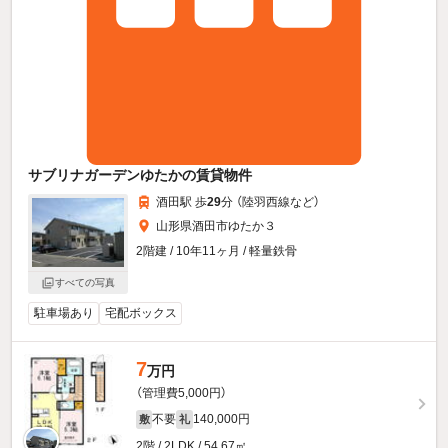
サブリナガーデンゆたかの賃貸物件
酒田駅 歩
29
分 （陸羽西線
など
）
山形県酒田市ゆたか３
2階建 / 10年11ヶ月 / 軽量鉄骨
すべての写真
駐車場あり
宅配ボックス
7
万円
（管理費5,000円）
不要
140,000円
敷
礼
2階 / 2LDK / 54.67㎡