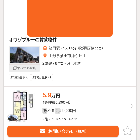
オワゾブルーの賃貸物件
酒田駅 バス
16
分 （陸羽西線
など
）
山形県酒田市緑ケ丘１
2階建 / 8年2ヶ月 / 木造
すべての写真
駐車場あり
駐輪場あり
5.9
万円
（管理費2,300円）
不要
59,000円
敷
礼
2階 / 2LDK / 57.03㎡
お問い合わせ
（無料）