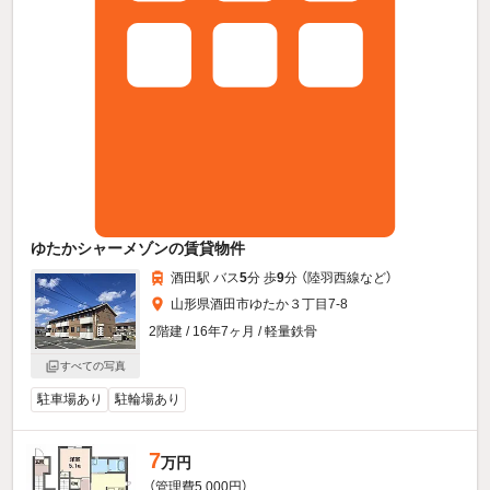
ゆたかシャーメゾンの賃貸物件
酒田駅 バス
5
分 歩
9
分 （陸羽西線
など
）
山形県酒田市ゆたか３丁目7-8
2階建 / 16年7ヶ月 / 軽量鉄骨
すべての写真
駐車場あり
駐輪場あり
7
万円
（管理費5,000円）