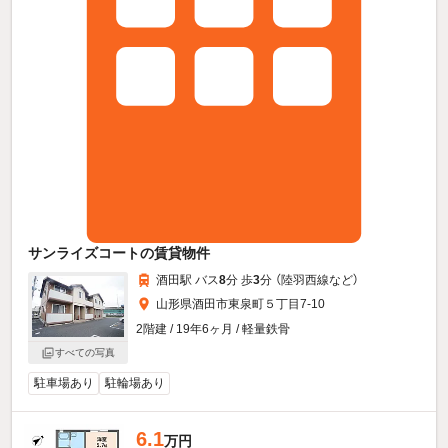
サンライズコートの賃貸物件
酒田駅 バス
8
分 歩
3
分 （陸羽西線
など
）
山形県酒田市東泉町５丁目7-10
2階建 / 19年6ヶ月 / 軽量鉄骨
すべての写真
駐車場あり
駐輪場あり
6.1
万円