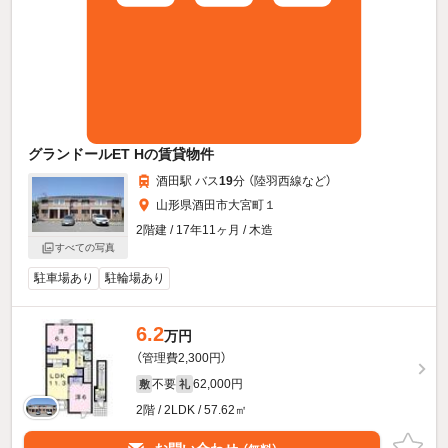
グランドールET Hの賃貸物件
酒田駅 バス
19
分 （陸羽西線
など
）
山形県酒田市大宮町１
2階建 / 17年11ヶ月 / 木造
すべての写真
駐車場あり
駐輪場あり
6.2
万円
（管理費2,300円）
不要
62,000円
敷
礼
2階 / 2LDK / 57.62㎡