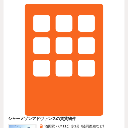
シャーメゾンアドヴァンスの賃貸物件
酒田駅 バス
11
分 歩
1
分 （陸羽西線
など
）