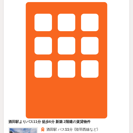
酒田駅よりバス11分 徒歩6分 新築 2階建の賃貸物件
酒田駅 バス
11
分 （陸羽西線
など
）