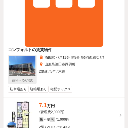
コンフォルトの賃貸物件
酒田駅 バス
13
分 歩
5
分 （陸羽西線
など
）
山形県酒田市両羽町
2階建 / 5年 / 木造
すべての写真
駐車場あり
駐輪場あり
宅配ボックス
7.1
万円
（管理費2,900円）
不要
71,000円
敷
礼
2階 / 2LDK / 58.43㎡