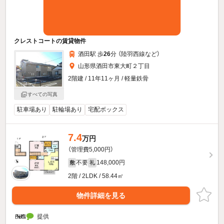
クレストコートの賃貸物件
酒田駅 歩
26
分 （陸羽西線
など
）
山形県酒田市東大町２丁目
2階建 / 11年11ヶ月 / 軽量鉄骨
すべての写真
駐車場あり
駐輪場あり
宅配ボックス
7.4
万円
（管理費5,000円）
不要
148,000円
敷
礼
2階 / 2LDK / 58.44㎡
物件詳細を見る
提供