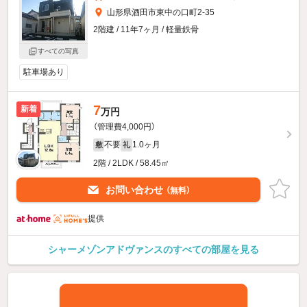
山形県酒田市東中の口町2-35
2階建 / 11年7ヶ月 / 軽量鉄骨
すべての写真
駐車場あり
7
新着
万円
（管理費4,000円）
不要
1.0ヶ月
敷
礼
2階 / 2LDK / 58.45㎡
お問い合わせ
（無料）
提供
シャーメゾンアドヴァンスのすべての部屋を見る