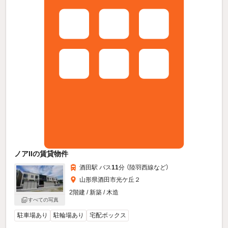
ノアIIの賃貸物件
酒田駅 バス
11
分 （陸羽西線
など
）
山形県酒田市光ケ丘２
2階建 / 新築 / 木造
すべての写真
駐車場あり
駐輪場あり
宅配ボックス