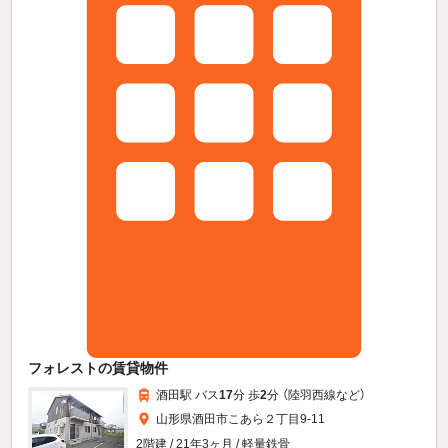
フォレストの賃貸物件
酒田駅 バス
17
分 歩
2
分 （陸羽西線
など
）
山形県酒田市こあら２丁目9-11
2階建 / 21年3ヶ月 / 軽量鉄骨