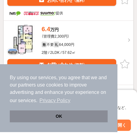
お問い合わせ
（無料）
提供
6.4
万円
（管理費2,300円）
不要
64,000円
敷
礼
2階 / 2LDK / 57.62㎡
お問い合わせ
（無料）
By using our services, you agree that we and
提供
our
partners
use cookies to improve
グランドールET Hのすべての部屋を見る
advertising and enhance your experience on
アプリに切り替えて、サクサクお部屋探し
our services.
Privacy Policy
他の人はこんな条件で絞り込んでいます！
会員登録なしですぐ使える。マップ検索やお気に入り保存など、
アプリ限定の便利な機能が使えます！
OK
人気のこだわり条件
Web版で続行
アプリを開く
市区町村を変更
絞り込み条件を変更
バス・トイレ別
2階以上