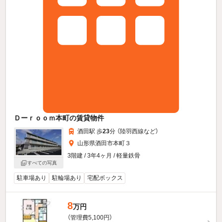
Ｄーｒｏｏｍ本町の賃貸物件
酒田駅 歩
23
分 （陸羽西線
など
）
山形県酒田市本町３
3階建 / 3年4ヶ月 / 軽量鉄骨
すべての写真
駐車場あり
駐輪場あり
宅配ボックス
8
万円
（管理費5,100円）