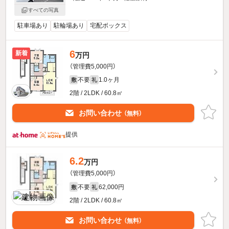
すべての写真
駐車場あり
駐輪場あり
宅配ボックス
6
新着
万円
（管理費5,000円）
不要
1.0ヶ月
敷
礼
2階 / 2LDK / 60.8㎡
お問い合わせ
（無料）
提供
6.2
万円
（管理費5,000円）
不要
62,000円
敷
礼
2階 / 2LDK / 60.8㎡
お問い合わせ
（無料）