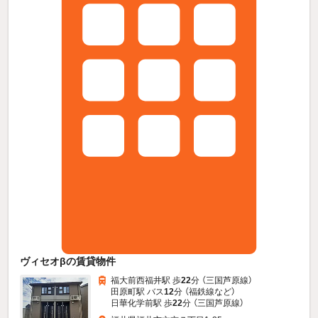
ヴィセオβの賃貸物件
福大前西福井駅 歩
22
分 （三国芦原線）
田原町駅 バス
12
分 （福鉄線
など
）
日華化学前駅 歩
22
分 （三国芦原線）