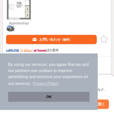
お問い合わせ
（無料）
ほか提供
5.7
万円
By using our services, you agree that we and
（管理費7,000円）
our
partners
use cookies to improve
不要
1.0ヶ月
advertising and enhance your experience on
敷
礼
アプリに切り替えて、サクサクお部屋探し
2階 / 1K / 23.18㎡
our services.
Privacy Policy
会員登録なしですぐ使える。マップ検索やお気に入り保存など、
アプリ限定の便利な機能が使えます！
OK
Web版で続行
アプリを開く
駅・沿線を変更
絞り込み条件を変更