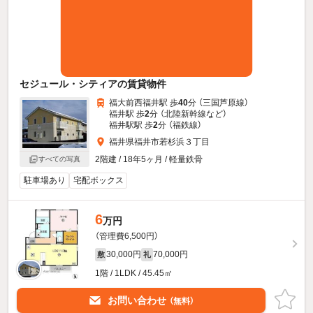
セジュール・シティアの賃貸物件
福大前西福井駅 歩
40
分 （三国芦原線）
福井駅 歩
2
分 （北陸新幹線
など
）
福井駅駅 歩
2
分 （福鉄線）
福井県福井市若杉浜３丁目
2階建 / 18年5ヶ月 / 軽量鉄骨
すべての写真
駐車場あり
宅配ボックス
6
万円
（管理費6,500円）
30,000円
70,000円
敷
礼
1階 / 1LDK / 45.45㎡
お問い合わせ
（無料）