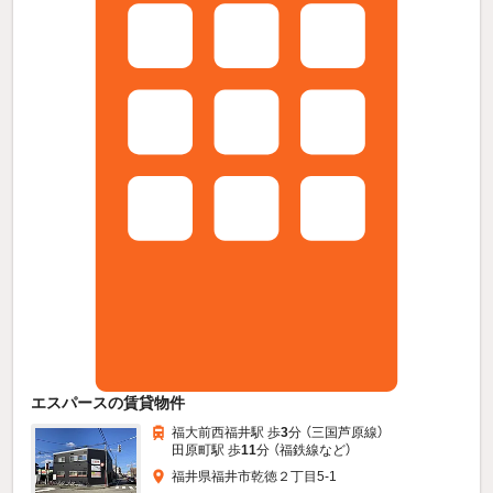
エスパースの賃貸物件
福大前西福井駅 歩
3
分 （三国芦原線）
田原町駅 歩
11
分 （福鉄線
など
）
福井県福井市乾徳２丁目5-1