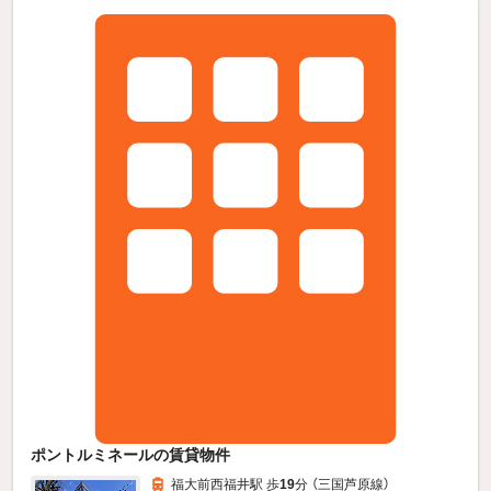
ポントルミネールの賃貸物件
福大前西福井駅 歩
19
分 （三国芦原線）