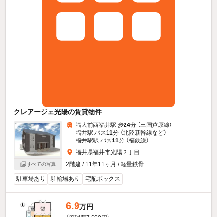
クレアージェ光陽の賃貸物件
福大前西福井駅 歩
24
分 （三国芦原線）
福井駅 バス
11
分 （北陸新幹線
など
）
福井駅駅 バス
11
分 （福鉄線）
福井県福井市光陽２丁目
2階建 / 11年11ヶ月 / 軽量鉄骨
すべての写真
駐車場あり
駐輪場あり
宅配ボックス
6.9
万円