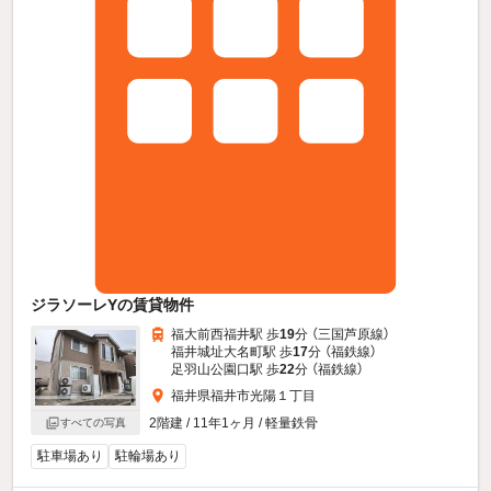
ジラソーレYの賃貸物件
福大前西福井駅 歩
19
分 （三国芦原線）
福井城址大名町駅 歩
17
分 （福鉄線）
足羽山公園口駅 歩
22
分 （福鉄線）
福井県福井市光陽１丁目
2階建 / 11年1ヶ月 / 軽量鉄骨
すべての写真
駐車場あり
駐輪場あり