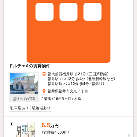
ドルチェAの賃貸物件
福大前西福井駅 歩
21
分 （三国芦原線）
福井駅 バス
12
分 歩
4
分 （北陸新幹線
など
）
福井駅駅 バス
12
分 歩
4
分 （福鉄線）
福井県福井市文京７丁目
2階建 / 16年5ヶ月 / 木造
すべての写真
駐車場あり
駐輪場あり
6.5
万円
（管理費4,000円）