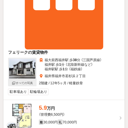
フェリークの賃貸物件
福大前西福井駅 歩
38
分 （三国芦原線）
福井駅 歩
1
分 （北陸新幹線
など
）
福井駅駅 歩
1
分 （福鉄線）
福井県福井市若杉浜２丁目
2階建 / 12年5ヶ月 / 軽量鉄骨
すべての写真
駐車場あり
駐輪場あり
5.9
万円
（管理費6,500円）
30,000円
70,000円
敷
礼