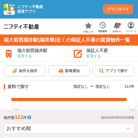
ニフティ不動産
ダウンロード
賃貸アプリ
お知らせ
閲覧履歴
マイページ
お気に入り
福大前西福井駅(福井県)近くの保証人不要の賃貸物件一覧
福大前西福井駅
保証人不要
変更する
変更する
条件を保存
新着通知
アプリで探す
賃料で探す
指定なし
〜
指定なし
113
件
指定した賃料で絞り込む
113
物件数
件
2026年08月05日
更新