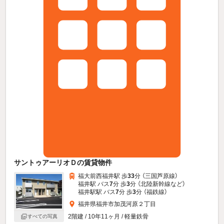
サントゥアーリオＤの賃貸物件
福大前西福井駅 歩
33
分 （三国芦原線）
福井駅 バス
7
分 歩
3
分 （北陸新幹線
など
）
福井駅駅 バス
7
分 歩
3
分 （福鉄線）
福井県福井市加茂河原２丁目
2階建 / 10年11ヶ月 / 軽量鉄骨
すべての写真