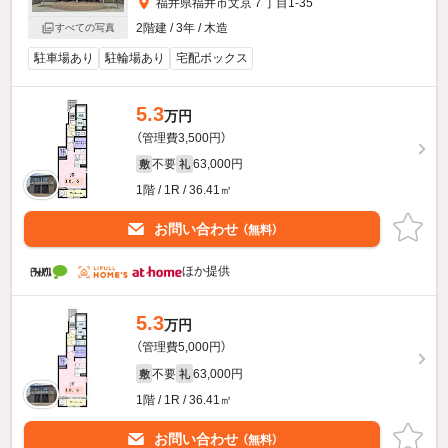
福井県福井市文京７丁目1-35
2階建 / 3年 / 木造
すべての写真
駐車場あり
駐輪場あり
宅配ボックス
5.3
万円
（管理費3,500円）
不要
63,000円
敷
礼
1階 / 1R / 36.41㎡
お問い合わせ
（無料）
ほか提供
5.3
万円
（管理費5,000円）
不要
63,000円
敷
礼
1階 / 1R / 36.41㎡
お問い合わせ
（無料）