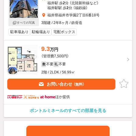
福井駅 歩
2
分 （北陸新幹線
など
）
福井駅駅 歩
2
分 （福鉄線）
福井県福井市学園2丁目6番18号
3階建 / 2年8ヶ月 / 鉄骨造
すべての写真
駐車場あり
駐輪場あり
宅配ボックス
9.3
万円
（管理費7,500円）
不要
不要
敷
礼
2階 / 2LDK / 56.99㎡
お問い合わせ
（無料）
ほか提供
ポントルミネールのすべての部屋を見る