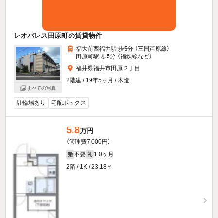
レオパレス田原町の賃貸物件
福大前西福井駅 歩
5
分 （三国芦原線）
田原町駅 歩
5
分 （福鉄線
など
）
福井県福井市田原２丁目
2階建 / 19年5ヶ月 / 木造
すべての写真
駐輪場あり
宅配ボックス
5.8
万円
（管理費7,000円）
不要
1.0ヶ月
敷
礼
2階 / 1K / 23.18㎡