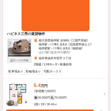
ハピネス三秀の賃貸物件
福大前西福井駅 歩
14
分 （三国芦原線）
福井駅 バス
9
分 歩
1
分 （北陸新幹線
など
）
福井駅駅 バス
9
分 歩
1
分 （福鉄線）
ほか2駅（徒歩20分圏内）
福井県福井市照手３丁目
すべての写真
2階建 / 13年8ヶ月 / 軽量鉄骨
駐車場あり
駐輪場あり
宅配ボックス
5.4
万円
（管理費7,000円）
30,000円
70,000円
敷
礼
1階 / 1R / 30.44㎡