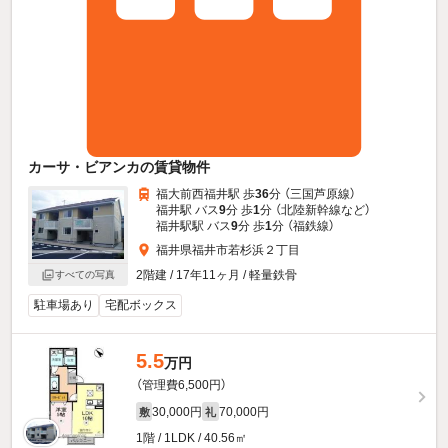
カーサ・ビアンカの賃貸物件
福大前西福井駅 歩
36
分 （三国芦原線）
福井駅 バス
9
分 歩
1
分 （北陸新幹線
など
）
福井駅駅 バス
9
分 歩
1
分 （福鉄線）
福井県福井市若杉浜２丁目
2階建 / 17年11ヶ月 / 軽量鉄骨
すべての写真
駐車場あり
宅配ボックス
5.5
万円
（管理費6,500円）
30,000円
70,000円
敷
礼
1階 / 1LDK / 40.56㎡