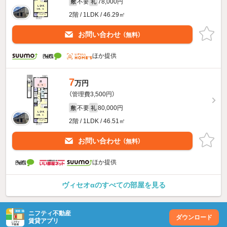
不要
78,000円
敷
礼
2階 / 1LDK / 46.29㎡
お問い合わせ
（無料）
ほか提供
7
万円
（管理費3,500円）
不要
80,000円
敷
礼
2階 / 1LDK / 46.51㎡
お問い合わせ
（無料）
ほか提供
ヴィセオαのすべての部屋を見る
ニフティ不動産
ダウンロード
賃貸アプリ