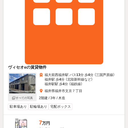
ヴィセオαの賃貸物件
福大前西福井駅 バス
13
分 歩
4
分 （三国芦原線）
福井駅 歩
4
分 （北陸新幹線
など
）
福井駅駅 歩
4
分 （福鉄線）
福井県福井市文京７丁目
2階建 / 3年 / 木造
すべての写真
駐車場あり
駐輪場あり
宅配ボックス
7
万円