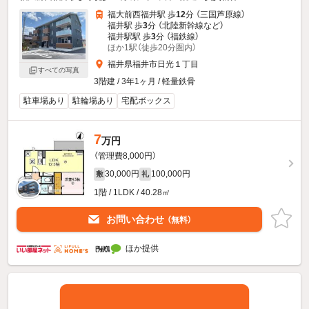
福大前西福井駅 歩
12
分 （三国芦原線）
福井駅 歩
3
分 （北陸新幹線
など
）
福井駅駅 歩
3
分 （福鉄線）
ほか1駅（徒歩20分圏内）
福井県福井市日光１丁目
すべての写真
3階建 / 3年1ヶ月 / 軽量鉄骨
駐車場あり
駐輪場あり
宅配ボックス
7
万円
（管理費8,000円）
30,000円
100,000円
敷
礼
1階 / 1LDK / 40.28㎡
お問い合わせ
（無料）
ほか提供