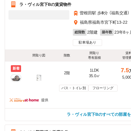
ラ・ヴィル宮下Bの賃貸物件
曽根田駅 歩
8
分 （福島交通）
福島県福島市宮下町13-22
2階建
23年8ヶ
総階数
築年数
駐車場あり
間取り
賃
間取り図
階数
専有面積
管理
新着
7.5
1LDK
2階
35.0㎡
5,00
バス・トイレ別
フローリング
提供
ラ・ヴィル宮下Bのすべての部屋