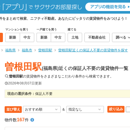
物件をまとめて検索、ニフティ不動産。あなたにピッタリの賃貸物件をみつけよう！
マンションを買う
一戸建てを買う
建てる
新築
中古
新築
中古
土地
不動産会社
調べる
福島県
福島市
曽根田駅
曽根田駅近くの保証人不要の賃貸物件を探す
曽根田駅
(福島県)近くの保証人不要の賃貸物件一覧
曽根田駅
の賃貸物件をさまざまなこだわり条件から検索できます。
2026年08月07日
更新
現在の選択条件：
保証人不要
絞り込み
並び替え
＆
167
物件数
件