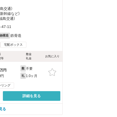
福島交通）
北新幹線
など
）
（福島交通）
7-11
鉄骨造
物構造
宅配ボックス
料
敷金
お気に入り
費等
礼金
不要
敷
万円
1.0ヶ月
0円
礼
ーリング
詳細を見る
見る