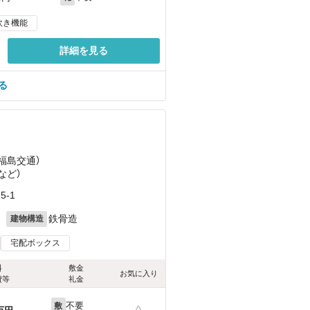
炊き機能
詳細を見る
る
）
（福島交通）
など
）
-1
月
鉄骨造
建物構造
宅配ボックス
料
敷金
お気に入り
費等
礼金
不要
敷