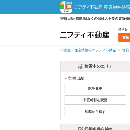
曽根田駅(福島県)近くの保証人不要の賃貸
借りる
賃貸
不動産・住宅情報のニフティ不動産
賃貸
検索中のエリア
曽根田駅
駅を変更
市区町村を変更
地図から探す
詳細条件を編集