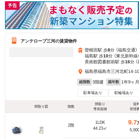
アンテロープ三河の賃貸物件
曽根田駅 歩
8
分 （福島交通）
福島駅 歩
10
分 （東北新幹線
美術館図書館前駅 歩
16
分 
福島県福島市三河北町14-1
3階建
1年9ヶ
総階数
築年数
駐車場あり
駐輪場あり
間取り
賃
間取り図
階数
専有面積
管理
9.7
1LDK
2階
44.23㎡
5,00