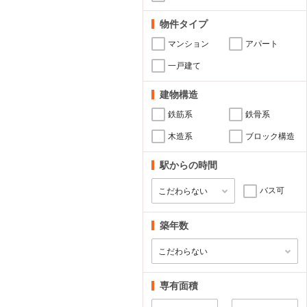
物件タイプ
マンション
アパート
一戸建て
建物構造
鉄筋系
鉄骨系
木造系
ブロック構造
駅からの時間
バス可
築年数
専有面積