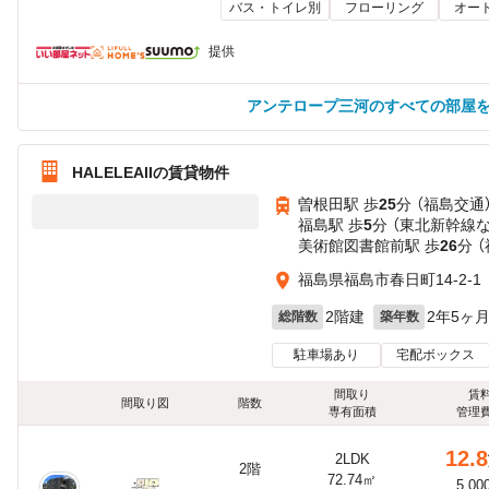
バス・トイレ別
フローリング
オー
提供
アンテロープ三河のすべての部屋
HALELEAIIの賃貸物件
曽根田駅 歩
25
分 （福島交通
福島駅 歩
5
分 （東北新幹線
美術館図書館前駅 歩
26
分 
福島県福島市春日町14-2-1
2階建
2年5ヶ
総階数
築年数
駐車場あり
宅配ボックス
間取り
賃
間取り図
階数
専有面積
管理
12.8
2LDK
2階
72.74㎡
5,00