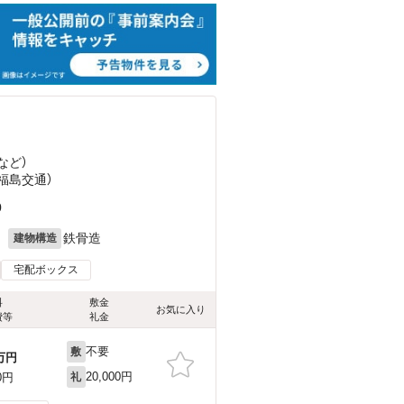
など
）
（福島交通）
0
月
鉄骨造
建物構造
宅配ボックス
料
敷金
お気に入り
費等
礼金
不要
敷
万円
20,000円
0円
礼