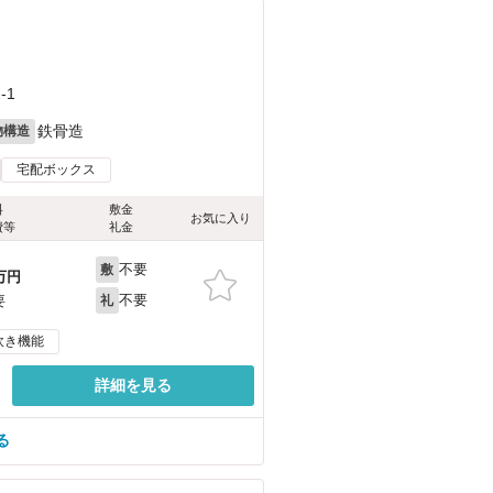
）
-1
鉄骨造
物構造
宅配ボックス
料
敷金
お気に入り
費等
礼金
不要
敷
万円
不要
要
礼
炊き機能
詳細を見る
る