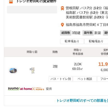
トレジオ野田町の賃貸物件
曽根田駅 バス
7
分 歩
2
分 （
福島駅 バス
7
分 歩
2
分 （東
美術館図書館前駅 歩
23
分 
福島県福島市野田町４丁目8-4
3階建
新築
総階数
築年数
建
駐車場あり
駐輪場あり
間取り
賃
間取り図
階数
専有面積
管理
11.9
2LDK
2階
69.03㎡
6,00
バス・トイレ別
ペット相談
フロ
提供
トレジオ野田町のすべての部屋を