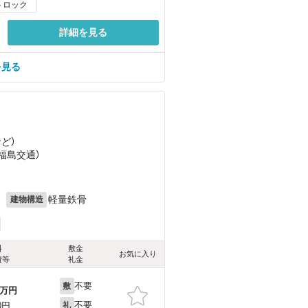
トロック
詳細を見る
を見る
）
など
）
（福島交通）
月
軽量鉄骨
建物構造
料
敷金
お気に入り
費等
礼金
不要
敷
万円
不要
0円
礼