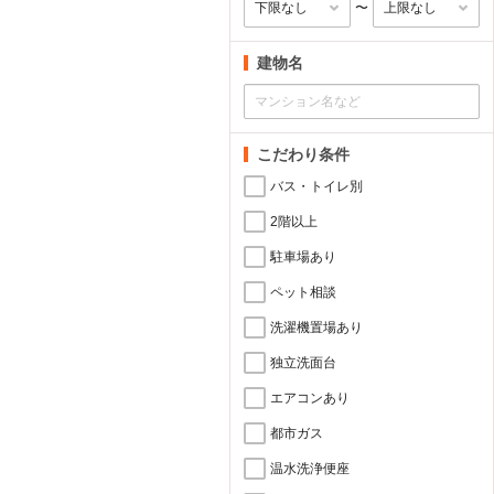
〜
建物名
こだわり条件
バス・トイレ別
2階以上
駐車場あり
ペット相談
洗濯機置場あり
独立洗面台
エアコンあり
都市ガス
温水洗浄便座