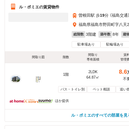
ル・ポミエの賃貸物件
曽根田駅 歩
19
分 （福島交通
福島県福島市野田町字八天2
3階建
8年
総階数
築年数
建
駐車場あり
駐輪場あり
間取り
賃
間取り図
階数
専有面積
管理
8.6
2LDK
1階
64.87㎡
不
バス・トイレ別
ペット相談
追い
ほか提供
ル・ポミエのすべての部屋を見