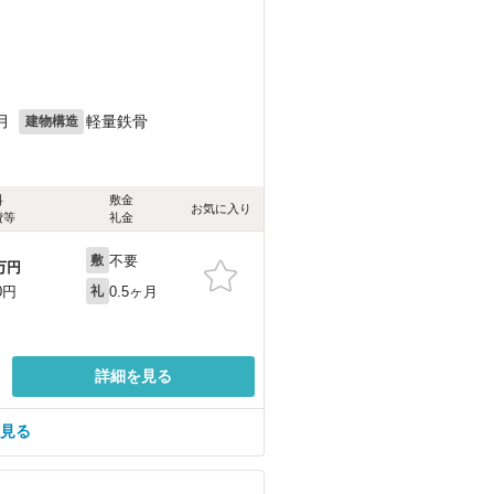
月
軽量鉄骨
建物構造
料
敷金
お気に入り
費等
礼金
不要
敷
万円
0.5ヶ月
0円
礼
詳細を見る
を見る