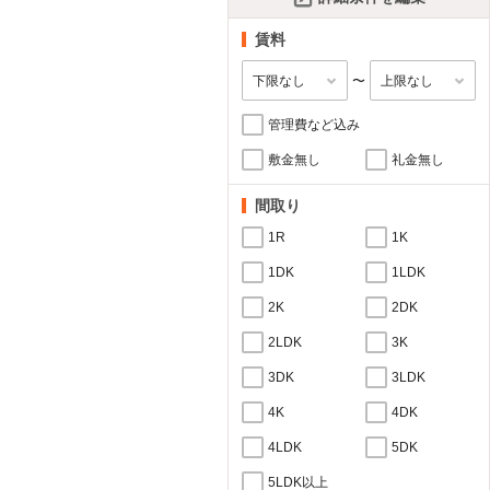
賃料
〜
管理費など込み
敷金無し
礼金無し
間取り
1R
1K
1DK
1LDK
2K
2DK
2LDK
3K
3DK
3LDK
4K
4DK
4LDK
5DK
5LDK以上