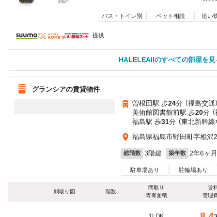
バス・トイレ別
ペット相談
追い
提供
HALELEAIIのすべての部屋を見
グランシアの賃貸物件
曽根田駅 歩
24
分 （福島交通
美術館図書館前駅 歩
20
分 
福島駅 歩
31
分 （東北新幹線
福島県福島市野田町字相沢25
3階建
2年6ヶ
総階数
築年数
駐車場あり
駐輪場あり
間取り
賃
間取り図
階数
専有面積
管理
8.4
1LDK