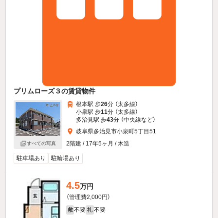
プリムローズ３の賃貸物件
根本駅 歩
26
分 （太多線）
小泉駅 歩
11
分 （太多線）
多治見駅 歩
43
分 （中央線
など
）
岐阜県多治見市小泉町5丁目51
2階建 / 17年5ヶ月 / 木造
すべての写真
駐車場あり
駐輪場あり
4.5
万円
（管理費2,000円）
不要
不要
敷
礼