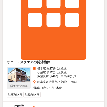
サニー・スクエアの賃貸物件
根本駅 歩
27
分 （太多線）
小泉駅 歩
12
分 （太多線）
多治見駅 歩
46
分 （中央線
など
）
岐阜県多治見市小泉町5丁目53
すべての写真
2階建 / 8年9ヶ月 / 木造
駐車場あり
駐輪場あり