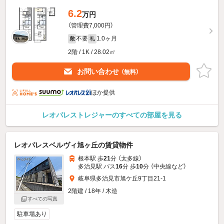
6.2
万円
（管理費7,000円）
不要
1.0ヶ月
敷
礼
2階 / 1K / 28.02㎡
お問い合わせ
（無料）
ほか提供
レオパレストレジャーのすべての部屋を見る
レオパレスベルヴィ旭ヶ丘の賃貸物件
根本駅 歩
21
分 （太多線）
多治見駅 バス
16
分 歩
10
分 （中央線
など
）
岐阜県多治見市旭ケ丘9丁目21-1
2階建 / 18年 / 木造
すべての写真
駐車場あり