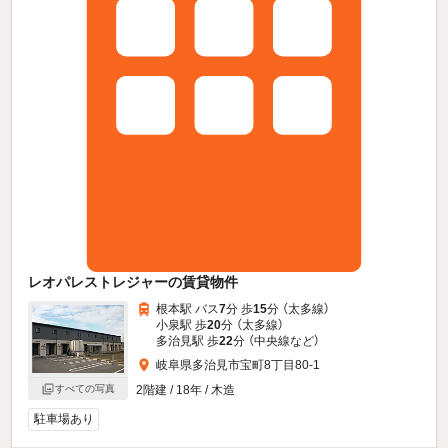
レオパレストレジャーの賃貸物件
根本駅 バス
7
分 歩
15
分 （太多線）
小泉駅 歩
20
分 （太多線）
多治見駅 歩
22
分 （中央線
など
）
岐阜県多治見市宝町8丁目80-1
すべての写真
2階建 / 18年 / 木造
駐車場あり