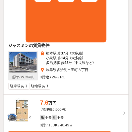
ジャスミンの賃貸物件
根本駅 歩
37
分 （太多線）
小泉駅 歩
14
分 （太多線）
多治見駅 歩
23
分 （中央線
など
）
岐阜県多治見市宝町８丁目
3階建 / 2年 / RC
すべての写真
駐車場あり
駐輪場あり
7.6
万円
（管理費5,500円）
不要
不要
敷
礼
3階 / 1LDK / 40.49㎡