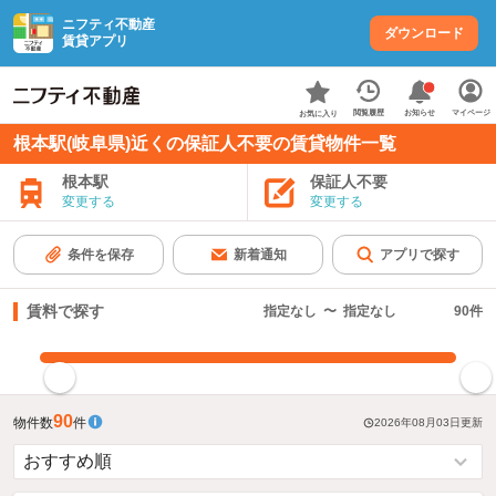
ニフティ不動産
ダウンロード
賃貸アプリ
お知らせ
閲覧履歴
マイページ
お気に入り
根本駅(岐阜県)近くの保証人不要の賃貸物件一覧
根本駅
保証人不要
変更する
変更する
条件を保存
新着通知
アプリで探す
賃料で探す
指定なし
〜
指定なし
90
件
指定した賃料で絞り込む
90
物件数
件
2026年08月03日
更新