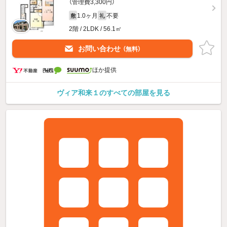
（管理費3,300円）
1.0ヶ月
不要
敷
礼
2階 / 2LDK / 56.1㎡
お問い合わせ
（無料）
ほか提供
ヴィア和来１のすべての部屋を見る