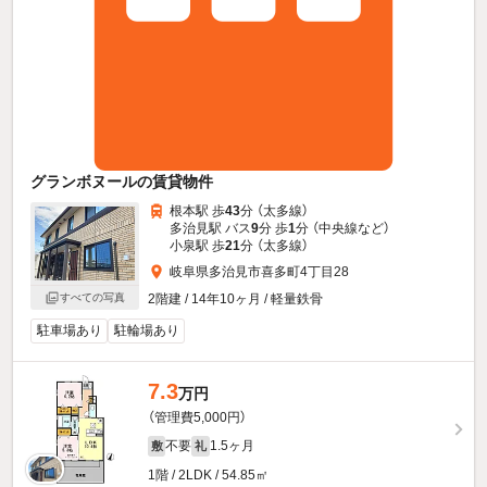
グランボヌールの賃貸物件
根本駅 歩
43
分 （太多線）
多治見駅 バス
9
分 歩
1
分 （中央線
など
）
小泉駅 歩
21
分 （太多線）
岐阜県多治見市喜多町4丁目28
2階建 / 14年10ヶ月 / 軽量鉄骨
すべての写真
駐車場あり
駐輪場あり
7.3
万円
（管理費5,000円）
不要
1.5ヶ月
敷
礼
1階 / 2LDK / 54.85㎡