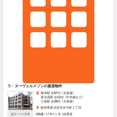
ラ・ヌーヴェルメゾンの賃貸物件
根本駅 歩
57
分 （太多線）
多治見駅 歩
13
分 （中央線
など
）
小泉駅 歩
39
分 （太多線）
岐阜県多治見市弁天町１丁目
4階建 / 17年7ヶ月 / 鉄骨造
すべての写真