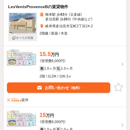
LesVentsProvenceBの賃貸物件
根本駅 歩
43
分 （太多線）
多治見駅 歩
20
分 （中央線
など
）
岐阜県多治見市宝町2丁目24-2
2階建 / 新築 / 木造
すべての写真
15.5
万円
（管理費6,000円）
1.0ヶ月
1.0ヶ月
敷
礼
2階 / 2LDK / 106.3㎡
お問い合わせ
（無料）
提供
15
万円
（管理費6,000円）
1.0ヶ月
1.0ヶ月
敷
礼