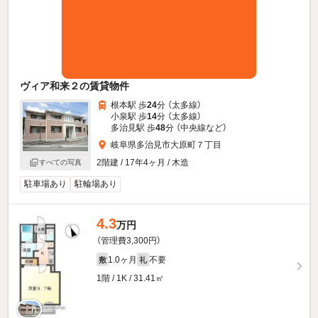
ヴィア和来２の賃貸物件
根本駅 歩
24
分 （太多線）
小泉駅 歩
14
分 （太多線）
多治見駅 歩
48
分 （中央線
など
）
岐阜県多治見市大原町７丁目
2階建 / 17年4ヶ月 / 木造
すべての写真
駐車場あり
駐輪場あり
4.3
万円
（管理費3,300円）
1.0ヶ月
不要
敷
礼
1階 / 1K / 31.41㎡