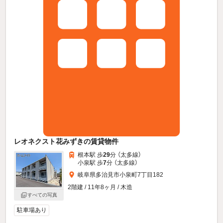
レオネクスト花みずきの賃貸物件
根本駅 歩
29
分 （太多線）
小泉駅 歩
7
分 （太多線）
岐阜県多治見市小泉町7丁目182
2階建 / 11年8ヶ月 / 木造
すべての写真
駐車場あり