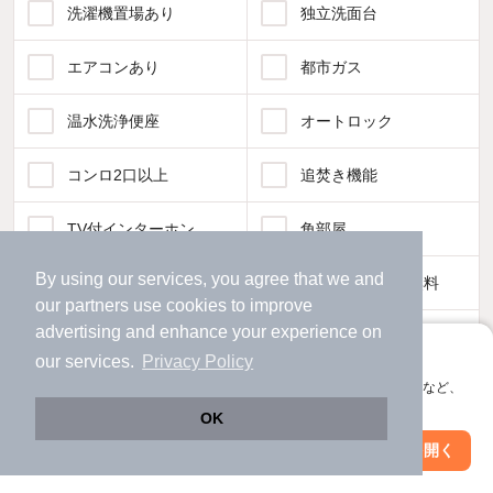
洗濯機置場あり
独立洗面台
エアコンあり
都市ガス
温水洗浄便座
オートロック
コンロ2口以上
追焚き機能
TV付インターホン
角部屋
By using our services, you agree that we and
新着のみ
インターネット無料
our
partners
use cookies to improve
advertising and enhance your experience on
該当件数:
物件一覧に反映
アプリに切り替えて、サクサクお部屋探し
our services.
Privacy Policy
90
件
会員登録なしですぐ使える。マップ検索やお気に入り保存など、
アプリ限定の便利な機能が使えます！
OK
Web版で続行
アプリを開く
駅・沿線を変更
絞り込み条件を変更