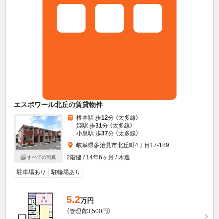
エスポワール北丘の賃貸物件
根本駅 歩
12
分 （太多線）
姫駅 歩
31
分 （太多線）
小泉駅 歩
37
分 （太多線）
岐阜県多治見市北丘町4丁目17-189
2階建 / 14年6ヶ月 / 木造
すべての写真
駐車場あり
駐輪場あり
5.2
万円
（管理費3,500円）