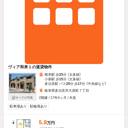
ヴィア和来１の賃貸物件
根本駅 歩
25
分 （太多線）
小泉駅 歩
15
分 （太多線）
多治見駅 バス
20
分 歩
17
分 （中央線
など
）
岐阜県多治見市大原町７丁目
2階建 / 17年4ヶ月 / 木造
すべての写真
駐車場あり
駐輪場あり
5.8
万円