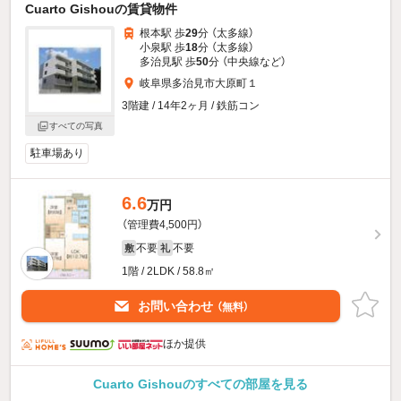
Cuarto Gishouの賃貸物件
根本駅 歩
29
分 （太多線）
小泉駅 歩
18
分 （太多線）
多治見駅 歩
50
分 （中央線
など
）
岐阜県多治見市大原町１
3階建 / 14年2ヶ月 / 鉄筋コン
すべての写真
駐車場あり
6.6
万円
（管理費4,500円）
不要
不要
敷
礼
1階 / 2LDK / 58.8㎡
お問い合わせ
（無料）
ほか提供
Cuarto Gishouのすべての部屋を見る