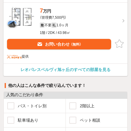
7
万円
（管理費7,500円）
不要
1.0ヶ月
敷
礼
1階 / 2DK / 43.98㎡
お問い合わせ
（無料）
提供
レオパレスベルヴィ旭ヶ丘のすべての部屋を見る
他の人はこんな条件で絞り込んでいます！
人気のこだわり条件
バス・トイレ別
2階以上
駐車場あり
ペット相談