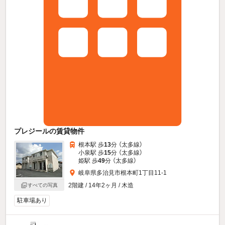
プレジールの賃貸物件
根本駅 歩
13
分 （太多線）
小泉駅 歩
15
分 （太多線）
姫駅 歩
49
分 （太多線）
岐阜県多治見市根本町1丁目11-1
2階建 / 14年2ヶ月 / 木造
すべての写真
駐車場あり