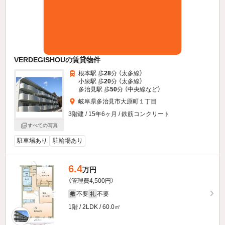
VERDEGISHOUの賃貸物件
根本駅 歩
28
分 （太多線）
小泉駅 歩
20
分 （太多線）
多治見駅 歩
50
分 （中央線
など
）
岐阜県多治見市大原町１丁目
3階建 / 15年6ヶ月 / 鉄筋コンクリート
すべての写真
駐車場あり
駐輪場あり
6.4
万円
（管理費4,500円）
不要
不要
敷
礼
1階 / 2LDK / 60.0㎡