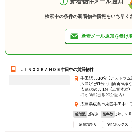
新着物件メール通知
検索中の条件の新着物件情報をいち早く
新着メール通知を受け
ＬＩＮＯＧＲＡＮＤＥ牛田中の賃貸物件
牛田駅 歩
18
分 （アストラム
広島駅 歩
1
分 （山陽新幹線
広島駅駅 歩
1
分 （広電本線）
ほか3駅（徒歩20分圏内）
広島県広島市東区牛田中１
3階建
3年7ヶ
総階数
築年数
駐輪場あり
宅配ボックス