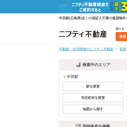
牛田駅(広島県)近くの保証人不要の賃貸物
借りる
賃貸
不動産・住宅情報のニフティ不動産
賃貸
検索中のエリア
牛田駅
駅を変更
市区町村を変更
地図から探す
詳細条件を編集