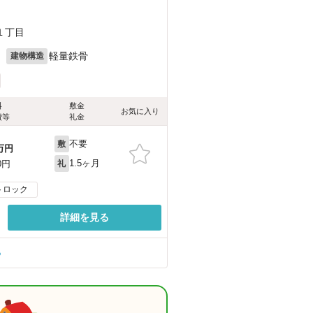
１丁目
月
軽量鉄骨
建物構造
料
敷金
お気に入り
費等
礼金
不要
敷
万円
1.5ヶ月
0円
礼
トロック
詳細を見る
る