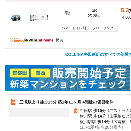
5.3
1R
2階
25.28㎡
4,00
バス・トイレ別
フローリング
提供
COLLINA牛田新町のすべての部屋
三滝駅より徒歩15分 築1年11ヶ月 4階建の賃貸物件
牛田駅 歩
15
分 （アストラム
横川駅 歩
14
分 （山陽線
など
横川駅駅 歩
14
分 （広電横川
ほか3駅（徒歩20分圏内）