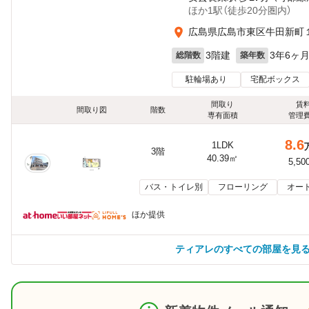
ほか1駅（徒歩20分圏内）
広島県広島市東区牛田新町
3階建
3年6ヶ
総階数
築年数
駐輪場あり
宅配ボックス
間取り
賃
間取り図
階数
専有面積
管理
8.6
1LDK
3階
40.39㎡
5,50
バス・トイレ別
フローリング
オー
ほか提供
ティアレのすべての部屋を見