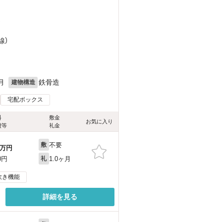
）
）
線）
月
鉄骨造
建物構造
宅配ボックス
料
敷金
お気に入り
費等
礼金
不要
敷
万円
1.0ヶ月
0円
礼
炊き機能
詳細を見る