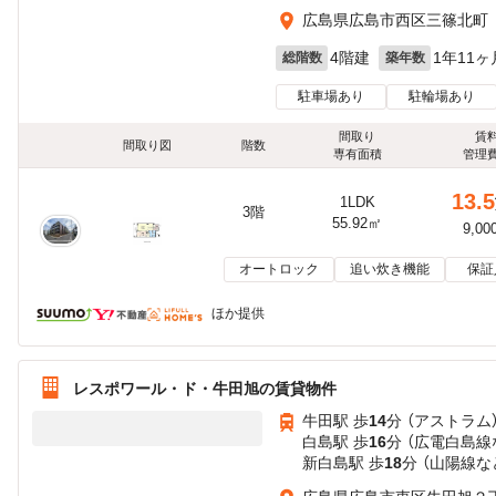
広島県広島市西区三篠北町
4階建
1年11ヶ
総階数
築年数
駐車場あり
駐輪場あり
間取り
賃
間取り図
階数
専有面積
管理
13.5
1LDK
3階
55.92㎡
9,00
オートロック
追い炊き機能
保証
ほか提供
レスポワール・ド・牛田旭の賃貸物件
牛田駅 歩
14
分 （アストラム
白島駅 歩
16
分 （広電白島線
新白島駅 歩
18
分 （山陽線
な