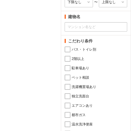
〜
建物名
こだわり条件
バス・トイレ別
2階以上
駐車場あり
ペット相談
洗濯機置場あり
独立洗面台
エアコンあり
都市ガス
温水洗浄便座