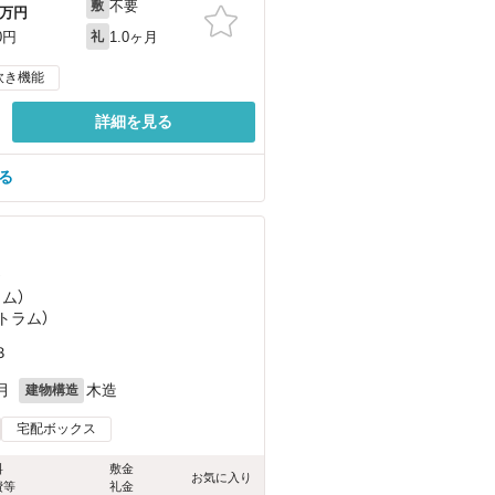
不要
敷
万円
1.0ヶ月
0円
礼
炊き機能
詳細を見る
る
）
ラム）
トラム）
３
月
木造
建物構造
宅配ボックス
料
敷金
お気に入り
費等
礼金