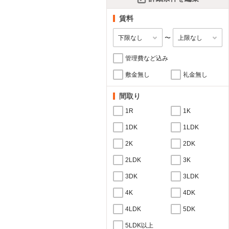
賃料
〜
管理費など込み
敷金無し
礼金無し
間取り
1R
1K
1DK
1LDK
2K
2DK
2LDK
3K
3DK
3LDK
4K
4DK
4LDK
5DK
5LDK以上