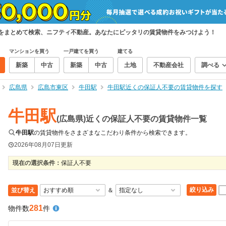
件をまとめて検索、ニフティ不動産。あなたにピッタリの賃貸物件をみつけよう！
マンションを買う
一戸建てを買う
建てる
新築
中古
新築
中古
土地
不動産会社
調べる
広島県
広島市東区
牛田駅
牛田駅近くの保証人不要の賃貸物件を探す
牛田駅
(広島県)近くの保証人不要の賃貸物件一覧
牛田駅
の賃貸物件をさまざまなこだわり条件から検索できます。
2026年08月07日
更新
現在の選択条件：
保証人不要
絞り込み
並び替え
＆
281
物件数
件