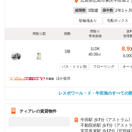
広島県広島市東区牛田旭２
3階建
2年1ヶ
総階数
築年数
駐輪場あり
宅配ボックス
間取り
賃
間取り図
階数
専有面積
管理
8.9
1LDK
1階
40.09㎡
6,00
バス・トイレ別
フローリング
オー
ほか提供
レスポワール・ド・牛田旭のすべての
ティアレの賃貸物件
牛田駅 歩
7
分 （アストラム）
不動院前駅 歩
7
分 （アスト
安芸長束駅 歩
17
分 （可部線