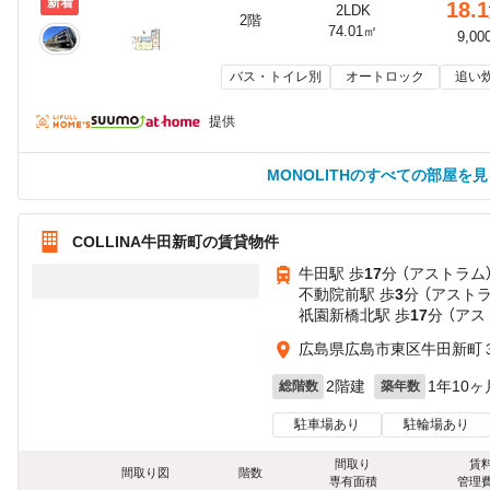
新着
18.1
2LDK
2階
74.01㎡
9,00
バス・トイレ別
オートロック
追い
提供
MONOLITHのすべての部屋を見
COLLINA牛田新町の賃貸物件
牛田駅 歩
17
分 （アストラム
不動院前駅 歩
3
分 （アスト
祇園新橋北駅 歩
17
分 （アス
広島県広島市東区牛田新町
2階建
1年10ヶ
総階数
築年数
駐車場あり
駐輪場あり
間取り
賃
間取り図
階数
専有面積
管理