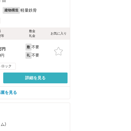
丁目
月
軽量鉄骨
建物構造
料
敷金
お気に入り
費等
礼金
不要
敷
万円
不要
0円
礼
トロック
詳細を見る
部屋を見る
ラム）
）