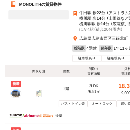
MONOLITHの賃貸物件
牛田駅 歩
22
分 （アストラム
横川駅 歩
14
分 （山陽線
など
横川駅駅 歩
14
分 （広電横川
ほか4駅（徒歩20分圏内）
広島県広島市西区三篠北町
4階建
1年11ヶ
総階数
築年数
駐車場あり
駐輪場あり
間取り
賃
間取り図
階数
専有面積
管理
新着
18.3
2LDK
2階
76.81㎡
9,00
バス・トイレ別
オートロック
追い
提供