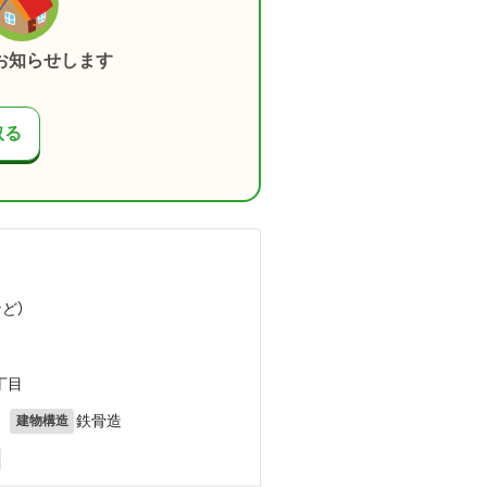
お知らせします
取る
）
など
）
丁目
月
鉄骨造
建物構造