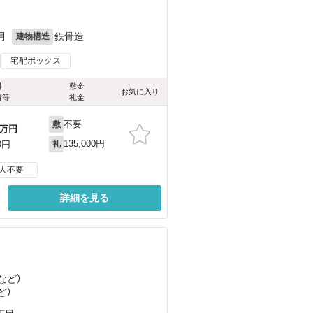
月
鉄骨造
建物構造
宅配ボックス
料
敷金
お気に入り
費等
礼金
不要
敷
万円
135,000円
0円
礼
人不要
詳細を見る
）
など
）
ど
）