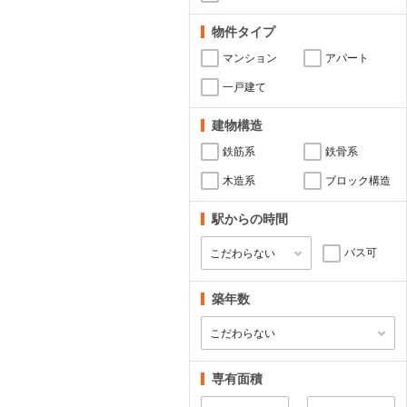
物件タイプ
マンション
アパート
一戸建て
建物構造
鉄筋系
鉄骨系
木造系
ブロック構造
駅からの時間
バス可
築年数
専有面積