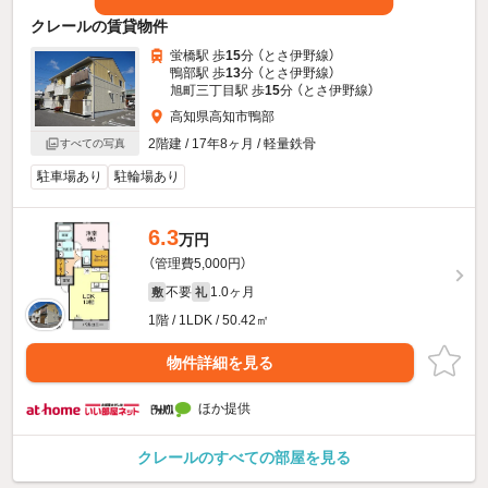
クレールの賃貸物件
蛍橋駅 歩
15
分 （とさ伊野線）
鴨部駅 歩
13
分 （とさ伊野線）
旭町三丁目駅 歩
15
分 （とさ伊野線）
高知県高知市鴨部
2階建 / 17年8ヶ月 / 軽量鉄骨
すべての写真
駐車場あり
駐輪場あり
6.3
万円
（管理費5,000円）
不要
1.0ヶ月
敷
礼
1階 / 1LDK / 50.42㎡
物件詳細を見る
ほか提供
クレールのすべての部屋を見る