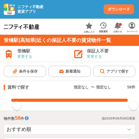
ニフティ不動産
ダウンロード
賃貸アプリ
お知らせ
閲覧履歴
マイページ
お気に入り
蛍橋駅(高知県)近くの保証人不要の賃貸物件一覧
蛍橋駅
保証人不要
変更する
変更する
条件を保存
新着通知
アプリで探す
賃料で探す
指定なし
〜
指定なし
58
件
指定した賃料で絞り込む
58
物件数
件
2026年08月08日
更新