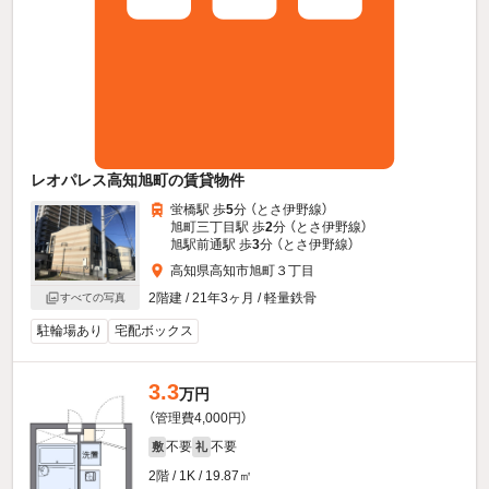
レオパレス高知旭町の賃貸物件
蛍橋駅 歩
5
分 （とさ伊野線）
旭町三丁目駅 歩
2
分 （とさ伊野線）
旭駅前通駅 歩
3
分 （とさ伊野線）
高知県高知市旭町３丁目
2階建 / 21年3ヶ月 / 軽量鉄骨
すべての写真
駐輪場あり
宅配ボックス
3.3
万円
（管理費4,000円）
不要
不要
敷
礼
2階 / 1K / 19.87㎡