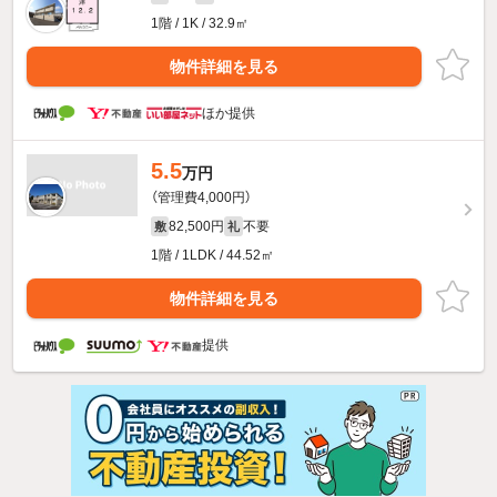
1階 / 1K / 32.9㎡
物件詳細を見る
ほか提供
5.5
万円
（管理費4,000円）
82,500円
不要
敷
礼
1階 / 1LDK / 44.52㎡
物件詳細を見る
提供