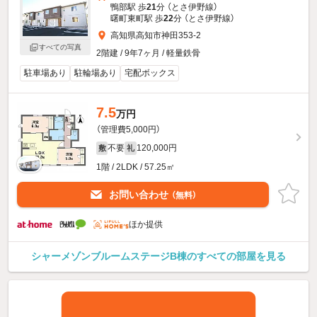
鴨部駅 歩
21
分 （とさ伊野線）
曙町東町駅 歩
22
分 （とさ伊野線）
高知県高知市神田353-2
すべての写真
2階建 / 9年7ヶ月 / 軽量鉄骨
駐車場あり
駐輪場あり
宅配ボックス
7.5
万円
（管理費5,000円）
不要
120,000円
敷
礼
1階 / 2LDK / 57.25㎡
お問い合わせ
（無料）
ほか提供
シャーメゾンブルームステージB棟のすべての部屋を見る