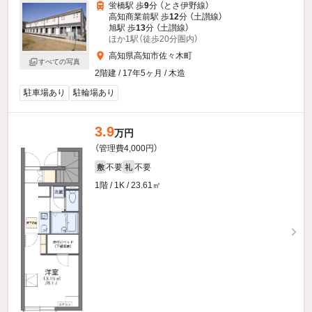
蛍橋駅 歩
9
分 （とさ伊野線）
高知商業前駅 歩
12
分 （土讃線）
旭駅 歩
13
分 （土讃線）
ほか1駅（徒歩20分圏内）
高知県高知市佐々木町
すべての写真
2階建 / 17年5ヶ月 / 木造
駐車場あり
駐輪場あり
3.9
万円
（管理費4,000円）
不要
不要
敷
礼
1階 / 1K / 23.61㎡