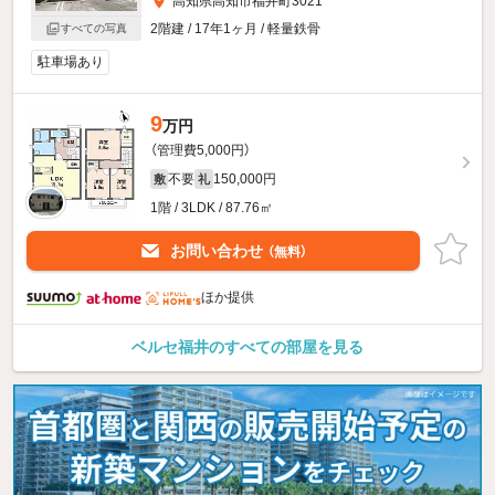
高知県高知市福井町3021
2階建 / 17年1ヶ月 / 軽量鉄骨
すべての写真
駐車場あり
9
万円
（管理費5,000円）
不要
150,000円
敷
礼
1階 / 3LDK / 87.76㎡
お問い合わせ
（無料）
ほか提供
ベルセ福井のすべての部屋を見る