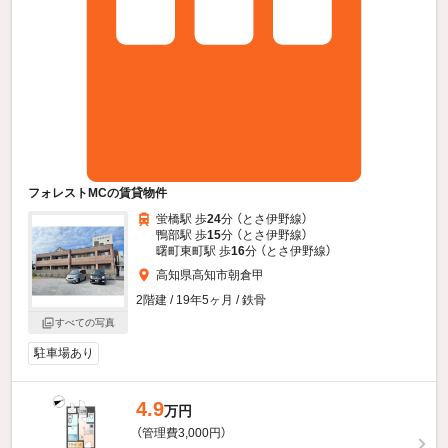
フォレストMCの賃貸物件
蛍橋駅 歩
24
分 （とさ伊野線）
鴨部駅 歩
15
分 （とさ伊野線）
曙町東町駅 歩
16
分 （とさ伊野線）
高知県高知市朝倉甲
2階建 / 19年5ヶ月 / 鉄骨
すべての写真
駐車場あり
4.9
万円
（管理費3,000円）