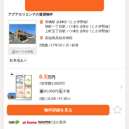
アグアカリエンテの賃貸物件
蛍橋駅 歩
24
分 （とさ伊野線）
旭町一丁目駅 バス
8
分 歩
5
分 （とさ伊野線）
上町五丁目駅 バス
8
分 歩
5
分 （とさ伊野線）
高知県高知市神田
2階建 / 17年10ヶ月 / 鉄骨
すべての写真
駐車場あり
6.5
万円
（管理費3,000円）
65,000円
不要
敷
礼
2階 / 2LDK / 57.85㎡
物件詳細を見る
ほか提供