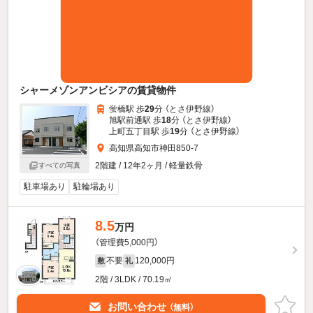
シャーメゾンアンビシアの賃貸物件
蛍橋駅 歩
29
分 （とさ伊野線）
旭駅前通駅 歩
18
分 （とさ伊野線）
上町五丁目駅 歩
19
分 （とさ伊野線）
高知県高知市神田850-7
2階建 / 12年2ヶ月 / 軽量鉄骨
すべての写真
駐車場あり
駐輪場あり
8.5
万円
（管理費5,000円）
不要
120,000円
敷
礼
2階 / 3LDK / 70.19㎡
お問い合わせ
（無料）