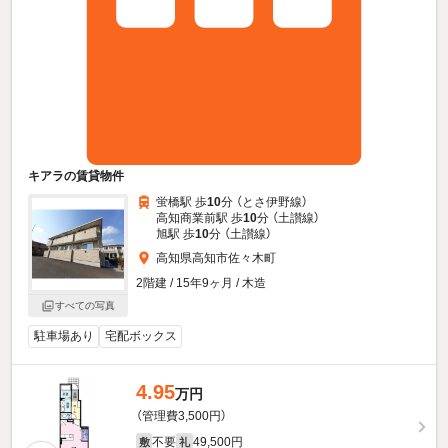
キアラの賃貸物件
蛍橋駅 歩
10
分 （とさ伊野線）
高知商業前駅 歩
10
分 （土讃線）
旭駅 歩
10
分 （土讃線）
高知県高知市佐々木町
2階建 / 15年9ヶ月 / 木造
すべての写真
駐車場あり
宅配ボックス
4.95
万円
（管理費3,500円）
不要
49,500円
敷
礼