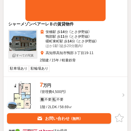
シャーメゾンベアーレＢの賃貸物件
蛍橋駅 歩
14
分 （とさ伊野線）
鴨部駅 歩
11
分 （とさ伊野線）
曙町東町駅 歩
14
分 （とさ伊野線）
ほか1駅（徒歩20分圏内）
高知県高知市鴨部３丁目19-11
すべての写真
2階建 / 15年 / 軽量鉄骨
駐車場あり
駐輪場あり
7
万円
（管理費4,500円）
不要
不要
敷
礼
1階 / 2LDK / 58.69㎡
お問い合わせ
（無料）
ほか提供