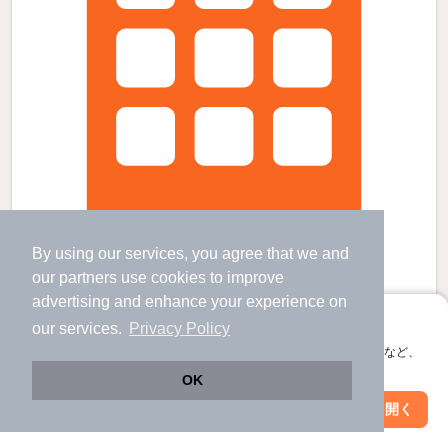
By using our services, you agree that we and
our
partners
use cookies to improve
advertising and enhance your experience on
レオパレスファミーユの賃貸物件
アプリに切り替えて、サクサクお部屋探し
our services.
Privacy Policy
蛍橋駅 歩
19
分 （とさ伊野線）
会員登録なしですぐ使える。マップ検索やお気に入り保存など、
高知商業前駅 歩
11
分 （土讃線）
アプリ限定の便利な機能が使えます！
鏡川橋駅 歩
14
分 （とさ伊野線）
OK
高知県高知市塚ノ原
Web版で続行
アプリを開く
駅・沿線を変更
絞り込み条件を変更
2階建 / 21年6ヶ月 / 木造
すべての写真