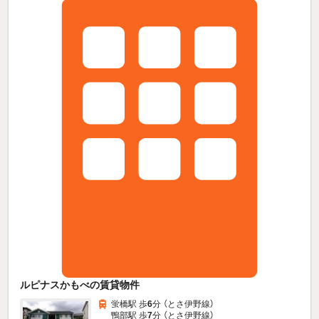
ルピナスかもべの賃貸物件
蛍橋駅 歩
6
分 （とさ伊野線）
鴨部駅 歩
7
分 （とさ伊野線）