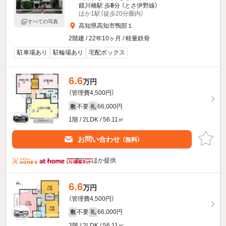
鏡川橋駅 歩
8
分 （とさ伊野線）
ほか1駅（徒歩20分圏内）
すべての写真
高知県高知市鴨部１
2階建 / 22年10ヶ月 / 軽量鉄骨
駐車場あり
駐輪場あり
宅配ボックス
6.6
万円
（管理費4,500円）
不要
66,000円
敷
礼
1階 / 2LDK / 56.11㎡
お問い合わせ
（無料）
ほか提供
6.6
万円
（管理費4,500円）
不要
66,000円
敷
礼
2階 / 2LDK / 56.11㎡