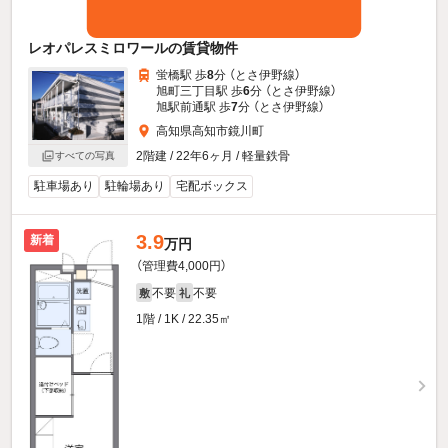
レオパレスミロワールの賃貸物件
蛍橋駅 歩
8
分 （とさ伊野線）
旭町三丁目駅 歩
6
分 （とさ伊野線）
旭駅前通駅 歩
7
分 （とさ伊野線）
高知県高知市鏡川町
2階建 / 22年6ヶ月 / 軽量鉄骨
すべての写真
駐車場あり
駐輪場あり
宅配ボックス
3.9
新着
万円
（管理費4,000円）
不要
不要
敷
礼
1階 / 1K / 22.35㎡