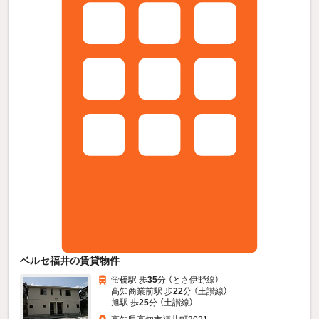
ベルセ福井の賃貸物件
蛍橋駅 歩
35
分 （とさ伊野線）
高知商業前駅 歩
22
分 （土讃線）
旭駅 歩
25
分 （土讃線）