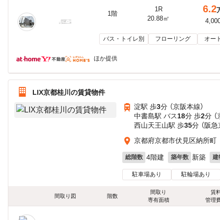
6.2
1R
1階
20.88㎡
4,00
バス・トイレ別
フローリング
オー
ほか提供
LIX京都桂川の賃貸物件
淀駅 歩
3
分 （京阪本線）
中書島駅 バス
18
分 歩
2
分 
西山天王山駅 歩
35
分 （阪急
京都府京都市伏見区納所町
4階建
新築
総階数
築年数
建
駐車場あり
駐輪場あり
間取り
賃
間取り図
階数
専有面積
管理