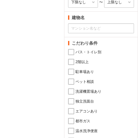
〜
建物名
こだわり条件
バス・トイレ別
2階以上
駐車場あり
ペット相談
洗濯機置場あり
独立洗面台
エアコンあり
都市ガス
温水洗浄便座