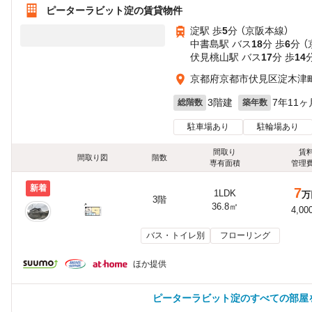
ピーターラビット淀の賃貸物件
淀駅 歩
5
分 （京阪本線）
中書島駅 バス
18
分 歩
6
分 
伏見桃山駅 バス
17
分 歩
14
京都府京都市伏見区淀木津
3階建
7年11ヶ
総階数
築年数
駐車場あり
駐輪場あり
間取り
賃
間取り図
階数
専有面積
管理
新着
7
1LDK
万
3階
36.8㎡
4,00
バス・トイレ別
フローリング
ほか提供
ピーターラビット淀のすべての部屋