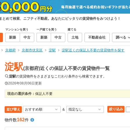
をまとめて検索、ニフティ不動産。あなたにピッタリの賃貸物件をみつけよう！
マンションを買う
一戸建てを買う
建てる
新築
中古
新築
中古
土地
不動産会社
調べる
京都府
京都市伏見区
淀駅
淀駅近くの保証人不要の賃貸物件を探す
淀駅
(京都府)近くの保証人不要の賃貸物件一覧
淀駅
の賃貸物件をさまざまなこだわり条件から検索できます。
2026年08月06日
更新
現在の選択条件：
保証人不要
絞り込み
並び替え
＆
162
物件数
件