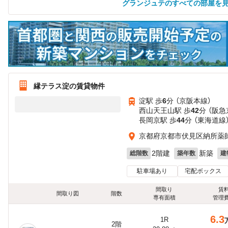
グランジュテのすべての部屋を
縁テラス淀の賃貸物件
淀駅 歩
6
分 （京阪本線）
西山天王山駅 歩
42
分 （阪急
長岡京駅 歩
44
分 （東海道線
京都府京都市伏見区納所薬
2階建
新築
総階数
築年数
建
駐車場あり
宅配ボックス
間取り
賃
間取り図
階数
専有面積
管理
6.3
1R
2階