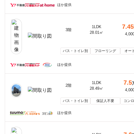
ほか提供
7.45
1LDK
3階
28.01㎡
4,00
バス・トイレ別
フローリング
オー
ほか提供
7.5
1LDK
2階
28.49㎡
4,00
バス・トイレ別
保証人不要
コンロ
ほか提供