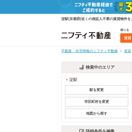
淀駅(京都府)近くの保証人不要の賃貸物件
借りる
賃貸
不動産・住宅情報のニフティ不動産
賃貸
検索中のエリア
淀駅
駅を変更
市区町村を変更
地図から探す
詳細条件を編集