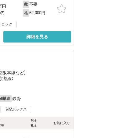
不要
敷
万円
62,000円
0円
礼
トロック
詳細を見る
（京阪本線
など
）
京都線）
鉄骨
物構造
宅配ボックス
料
敷金
お気に入り
費等
礼金