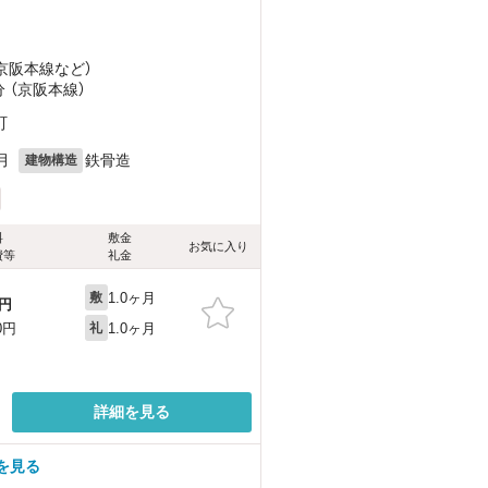
（京阪本線
など
）
分 （京阪本線）
町
月
鉄骨造
建物構造
料
敷金
お気に入り
費等
礼金
1.0ヶ月
敷
円
1.0ヶ月
0円
礼
詳細を見る
を見る