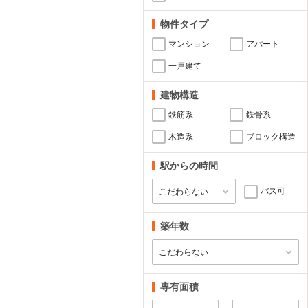
物件タイプ
マンション
アパート
一戸建て
建物構造
鉄筋系
鉄骨系
木造系
ブロック構造
駅からの時間
バス可
築年数
専有面積