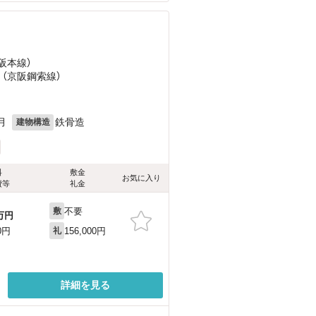
京阪本線）
 （京阪鋼索線）
月
鉄骨造
建物構造
料
敷金
お気に入り
費等
礼金
不要
敷
万円
156,000円
0円
礼
詳細を見る