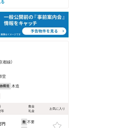
見る
京都線）
）
師堂
木造
物構造
料
敷金
お気に入り
費等
礼金
不要
敷
万円