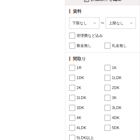
賃料
〜
管理費など込み
敷金無し
礼金無し
間取り
1R
1K
1DK
1LDK
2K
2DK
2LDK
3K
3DK
3LDK
4K
4DK
4LDK
5DK
5LDK以上