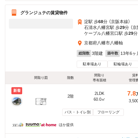
グランジュテの賃貸物件
淀駅 歩
68
分 （京阪本線）
石清水八幡宮駅 歩
29
分 （
ケーブル八幡宮口駅 歩
29
分
京都府八幡市八幡軸
3階建
13年6ヶ
総階数
築年数
駐車場あり
駐輪場あり
間取り
賃
間取り図
階数
専有面積
管理
新着
7.8
2LDK
2階
60.0㎡
3,50
バス・トイレ別
フローリング
ほか提供