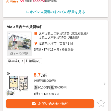
ほか提供
レオパレス鹿道のすべての部屋を見る
Viola日吉台の賃貸物件
坂本比叡山口駅 歩
17
分 （京阪石坂線）
比叡山坂本駅 歩
10
分 （湖西線）
滋賀県大津市日吉台2丁目
2階建 / 17年11ヶ月 / 軽量鉄骨
すべての写真
駐車場あり
駐輪場あり
8.7
万円
（管理費5,000円）
20,000円
30,000円
敷
礼
1階 / 3LDK / 80.7㎡
お問い合わせ
（無料）