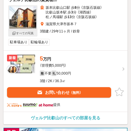
坂本比叡山口駅 歩
8
分 （京阪石坂線）
比叡山坂本駅 歩
3
分 （湖西線）
松ノ馬場駅 歩
13
分 （京阪石坂線）
滋賀県大津市坂本７
3階建 / 29年11ヶ月 / 鉄骨
すべての写真
駐車場あり
駐輪場あり
5
新着
万円
（管理費5,000円）
不要
50,000円
敷
礼
3階 / 2K / 36.3㎡
お問い合わせ
（無料）
提供
ヴェルデ比叡山のすべての部屋を見る