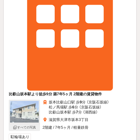
比叡山坂本駅より徒歩9分 築7年5ヶ月 2階建の賃貸物件
坂本比叡山口駅 歩
9
分 （京阪石坂線）
松ノ馬場駅 歩
6
分 （京阪石坂線）
比叡山坂本駅 歩
7
分 （湖西線）
滋賀県大津市坂本3丁目
2階建 / 7年5ヶ月 / 軽量鉄骨
すべての写真
駐輪場あり