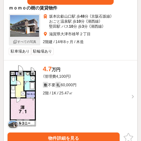
ｍｏｍｏの樹の賃貸物件
坂本比叡山口駅 歩
48
分 （京阪石坂線）
おごと温泉駅 歩
10
分 （湖西線）
堅田駅 バス
10
分 歩
3
分 （湖西線）
滋賀県大津市雄琴２丁目
2階建 / 14年8ヶ月 / 木造
すべての写真
駐車場あり
駐輪場あり
4.7
万円
（管理費4,100円）
不要
60,000円
敷
礼
2階 / 1K / 25.47㎡
物件詳細を見る