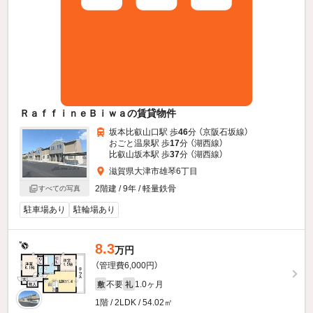
ＲａｆｆｉｎｅＢｉｗａの賃貸物件
坂本比叡山口駅 歩
46
分 （京阪石坂線）
おごと温泉駅 歩
17
分 （湖西線）
比叡山坂本駅 歩
37
分 （湖西線）
滋賀県大津市雄琴6丁目
2階建 / 9年 / 軽量鉄骨
すべての写真
駐車場あり
駐輪場あり
8.3
万円
（管理費6,000円）
不要
1.0ヶ月
敷
礼
1階 / 2LDK / 54.02㎡