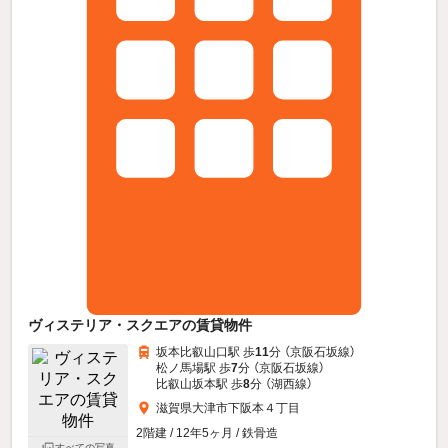
ヴィステリア・スクエアの賃貸物件
坂本比叡山口駅 歩
11
分 （京阪石坂線）
松ノ馬場駅 歩
7
分 （京阪石坂線）
比叡山坂本駅 歩
8
分 （湖西線）
滋賀県大津市下阪本４丁目
2階建 / 12年5ヶ月 / 鉄骨造
すべての写真