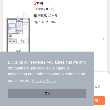
5
万円
（管理費7,000円）
不要
1.0ヶ月
敷
礼
2階 / 1K / 20.28㎡
By using our services, you agree that we and
our
partners
use cookies to improve
advertising and enhance your experience on
アプリに切り替えて、サクサクお部屋探し
our services.
Privacy Policy
お問い合わせ
（無料）
会員登録なしですぐ使える。マップ検索やお気に入り保存など、
アプリ限定の便利な機能が使えます！
OK
提供
Web版で続行
アプリを開く
駅・沿線を変更
絞り込み条件を変更
5.1
万円