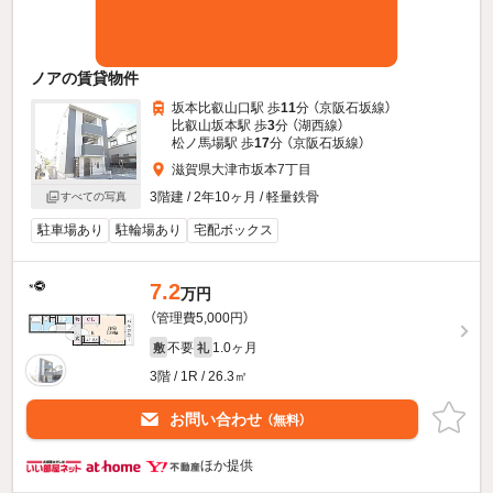
ノアの賃貸物件
坂本比叡山口駅 歩
11
分 （京阪石坂線）
比叡山坂本駅 歩
3
分 （湖西線）
松ノ馬場駅 歩
17
分 （京阪石坂線）
滋賀県大津市坂本7丁目
3階建 / 2年10ヶ月 / 軽量鉄骨
すべての写真
駐車場あり
駐輪場あり
宅配ボックス
7.2
万円
（管理費5,000円）
不要
1.0ヶ月
敷
礼
3階 / 1R / 26.3㎡
お問い合わせ
（無料）
ほか提供