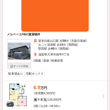
メルベーユFIIIの賃貸物件
坂本比叡山口駅 歩
58
分 （京阪石坂線）
おごと温泉駅 歩
14
分 （湖西線）
堅田駅 歩
40
分 （湖西線）
滋賀県大津市雄琴4丁目
2階建 / 新築 / 軽量鉄骨
すべての写真
駐車場あり
宅配ボックス
6.9
万円
（管理費4,500円）
不要
138,000円
敷
礼
1階 / 1LDK / 48.69㎡