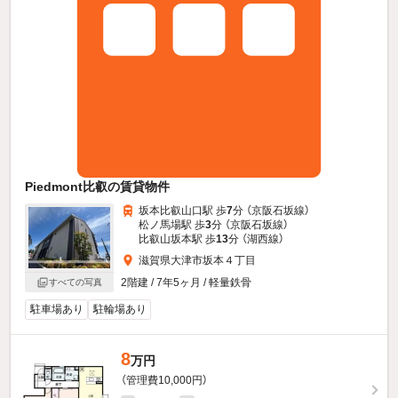
Piedmont比叡の賃貸物件
坂本比叡山口駅 歩
7
分 （京阪石坂線）
松ノ馬場駅 歩
3
分 （京阪石坂線）
比叡山坂本駅 歩
13
分 （湖西線）
滋賀県大津市坂本４丁目
2階建 / 7年5ヶ月 / 軽量鉄骨
すべての写真
駐車場あり
駐輪場あり
8
万円
（管理費10,000円）