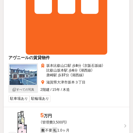
アヴニールの賃貸物件
坂本比叡山口駅 歩
8
分 （京阪石坂線）
比叡山坂本駅 歩
6
分 （湖西線）
唐崎駅 歩
37
分 （湖西線）
滋賀県大津市坂本３丁目
2階建 / 15年 / 木造
すべての写真
駐車場あり
駐輪場あり
5
万円
（管理費3,500円）
不要
1.0ヶ月
敷
礼