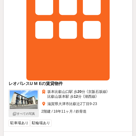
レオパレスU M Eの賃貸物件
坂本比叡山口駅 歩
20
分 （京阪石坂線）
比叡山坂本駅 歩
12
分 （湖西線）
滋賀県大津市比叡辻2丁目9-23
2階建 / 18年11ヶ月 / 鉄骨造
すべての写真
駐車場あり
駐輪場あり