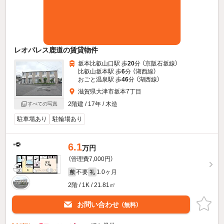
レオパレス鹿道の賃貸物件
坂本比叡山口駅 歩
20
分 （京阪石坂線）
比叡山坂本駅 歩
6
分 （湖西線）
おごと温泉駅 歩
46
分 （湖西線）
滋賀県大津市坂本7丁目
2階建 / 17年 / 木造
すべての写真
駐車場あり
駐輪場あり
6.1
万円
（管理費7,000円）
不要
1.0ヶ月
敷
礼
2階 / 1K / 21.81㎡
お問い合わせ
（無料）