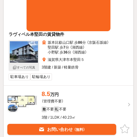
ラヴィベル本堅田の賃貸物件
坂本比叡山口駅 歩
86
分 （京阪石坂線）
堅田駅 歩
7
分 （湖西線）
小野駅 歩
36
分 （湖西線）
滋賀県大津市本堅田５
3階建 / 新築 / 軽量鉄骨
すべての写真
駐車場あり
駐輪場あり
8.5
万円
（管理費不要）
不要
不要
敷
礼
3階 / 1LDK / 40.23㎡
お問い合わせ
（無料）