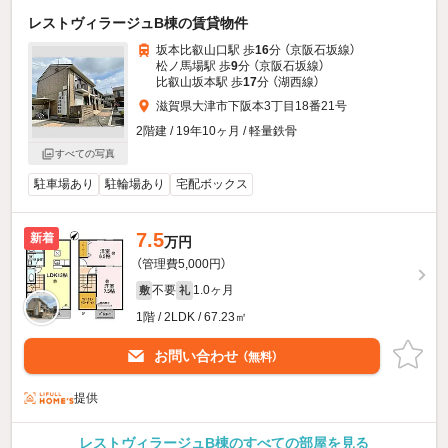
レストヴィラージュB棟の賃貸物件
坂本比叡山口駅 歩
16
分 （京阪石坂線）
松ノ馬場駅 歩
9
分 （京阪石坂線）
比叡山坂本駅 歩
17
分 （湖西線）
滋賀県大津市下阪本3丁目18番21号
2階建 / 19年10ヶ月 / 軽量鉄骨
すべての写真
駐車場あり
駐輪場あり
宅配ボックス
7.5
新着
万円
（管理費5,000円）
不要
1.0ヶ月
敷
礼
1階 / 2LDK / 67.23㎡
お問い合わせ
（無料）
提供
レストヴィラージュB棟のすべての部屋を見る