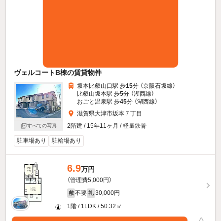
ヴェルコートB棟の賃貸物件
坂本比叡山口駅 歩
15
分 （京阪石坂線）
比叡山坂本駅 歩
5
分 （湖西線）
おごと温泉駅 歩
45
分 （湖西線）
滋賀県大津市坂本７丁目
2階建 / 15年11ヶ月 / 軽量鉄骨
すべての写真
駐車場あり
駐輪場あり
6.9
万円
（管理費5,000円）
不要
30,000円
敷
礼
1階 / 1LDK / 50.32㎡