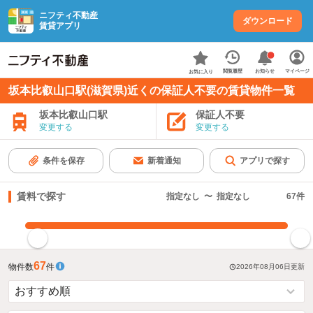
ニフティ不動産
ダウンロード
賃貸アプリ
お知らせ
閲覧履歴
マイページ
お気に入り
坂本比叡山口駅(滋賀県)近くの保証人不要の賃貸物件一覧
坂本比叡山口駅
保証人不要
変更する
変更する
条件を保存
新着通知
アプリで探す
賃料で探す
指定なし
〜
指定なし
67
件
指定した賃料で絞り込む
67
物件数
件
2026年08月06日
更新