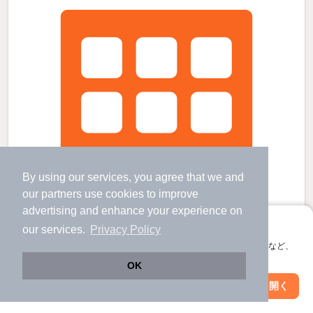
By using our services, you agree that we and
our
partners
use cookies to improve
advertising and enhance your experience on
アプリに切り替えて、サクサクお部屋探し
our services.
Privacy Policy
会員登録なしですぐ使える。マップ検索やお気に入り保存など、
アプリ限定の便利な機能が使えます！
OK
Web版で続行
アプリを開く
駅・沿線を変更
絞り込み条件を変更
コンフォリア秋葉原イーストの賃貸物件
岩本町駅 歩
7
分 （都営新宿線）