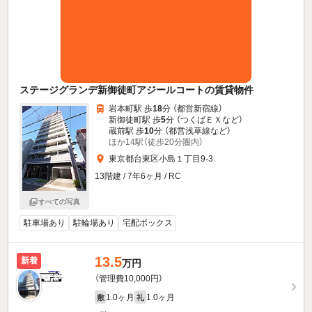
ステージグランデ新御徒町アジールコートの賃貸物件
岩本町駅 歩
18
分 （都営新宿線）
新御徒町駅 歩
5
分 （つくばＥＸ
など
）
蔵前駅 歩
10
分 （都営浅草線
など
）
ほか14駅（徒歩20分圏内）
東京都台東区小島１丁目9-3
13階建 / 7年6ヶ月 / RC
すべての写真
駐車場あり
駐輪場あり
宅配ボックス
13.5
新着
万円
（管理費10,000円）
1.0ヶ月
1.0ヶ月
敷
礼