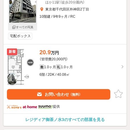
ほか11駅（徒歩20分圏内）
東京都千代田区外神田2丁目
10階建 / 9年9ヶ月 / RC
すべての写真
宅配ボックス
20.9
新着
万円
（管理費20,000円）
1.0ヶ月
1.0ヶ月
敷
礼
6階 / 2DK / 40.08㎡
お問い合わせ
（無料）
提供
レジディア御茶ノ水3のすべての部屋を見る