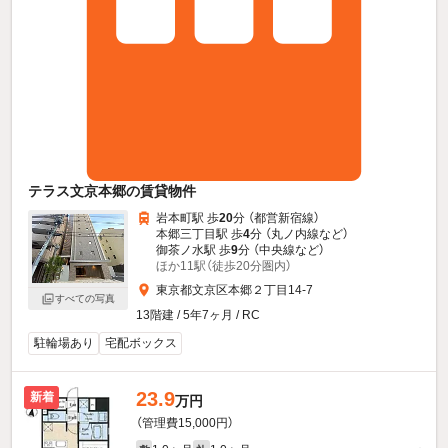
テラス文京本郷の賃貸物件
岩本町駅 歩
20
分 （都営新宿線）
本郷三丁目駅 歩
4
分 （丸ノ内線
など
）
御茶ノ水駅 歩
9
分 （中央線
など
）
ほか11駅（徒歩20分圏内）
東京都文京区本郷２丁目14-7
すべての写真
13階建 / 5年7ヶ月 / RC
駐輪場あり
宅配ボックス
23.9
新着
万円
（管理費15,000円）