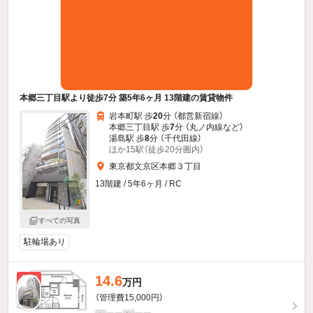
本郷三丁目駅より徒歩7分 築5年6ヶ月 13階建の賃貸物件
岩本町駅 歩
20
分 （都営新宿線）
本郷三丁目駅 歩
7
分 （丸ノ内線
など
）
湯島駅 歩
8
分 （千代田線）
ほか15駅（徒歩20分圏内）
東京都文京区本郷３丁目
13階建 / 5年6ヶ月 / RC
すべての写真
駐輪場あり
14.6
新着
万円
（管理費15,000円）