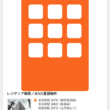
レジディア御茶ノ水3の賃貸物件
岩本町駅 歩
7
分 （都営新宿線）
末広町駅 歩
6
分 （銀座線）
秋葉原駅 歩
7
分 （山手線
など
）