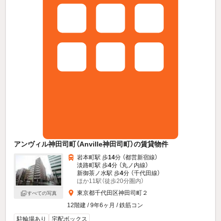
アンヴィル神田司町（Anville神田司町）の賃貸物件
岩本町駅 歩
14
分 （都営新宿線）
淡路町駅 歩
4
分 （丸ノ内線）
新御茶ノ水駅 歩
4
分 （千代田線）
ほか11駅（徒歩20分圏内）
東京都千代田区神田司町２
すべての写真
12階建 / 9年6ヶ月 / 鉄筋コン
駐輪場あり
宅配ボックス