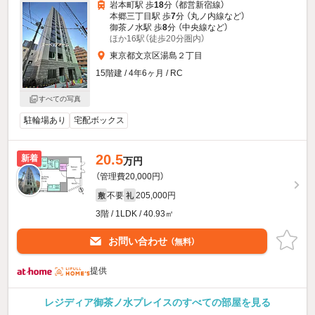
岩本町駅 歩
18
分 （都営新宿線）
本郷三丁目駅 歩
7
分 （丸ノ内線
など
）
御茶ノ水駅 歩
8
分 （中央線
など
）
ほか16駅（徒歩20分圏内）
東京都文京区湯島２丁目
15階建 / 4年6ヶ月 / RC
すべての写真
駐輪場あり
宅配ボックス
20.5
新着
万円
（管理費20,000円）
不要
205,000円
敷
礼
3階 / 1LDK / 40.93㎡
お問い合わせ
（無料）
提供
レジディア御茶ノ水プレイスのすべての部屋を見る