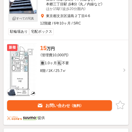
本郷三丁目駅 歩
8
分 （丸ノ内線
など
）
ほか15駅（徒歩20分圏内）
東京都文京区湯島２丁目4-6
すべての写真
12階建 / 6年10ヶ月 / SRC
駐輪場あり
宅配ボックス
15
新着
万円
（管理費10,000円）
1.0ヶ月
不要
敷
礼
8階 / 1K / 25.7㎡
お問い合わせ
（無料）
提供