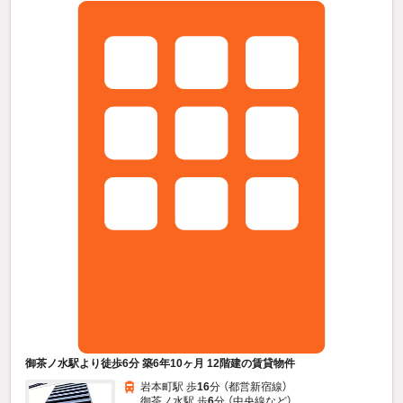
御茶ノ水駅より徒歩6分 築6年10ヶ月 12階建の賃貸物件
岩本町駅 歩
16
分 （都営新宿線）
御茶ノ水駅 歩
6
分 （中央線
など
）