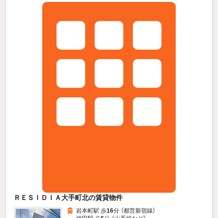
ＲＥＳＩＤＩＡ大手町北の賃貸物件
岩本町駅 歩
16
分 （都営新宿線）