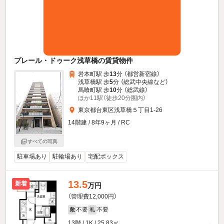
プレール・ドゥーク浅草橋の賃貸物件
岩本町駅 歩
13
分 （都営新宿線）
浅草橋駅 歩
5
分 （総武中央線
など
）
馬喰町駅 歩
10
分 （総武線）
ほか11駅（徒歩20分圏内）
東京都台東区浅草橋５丁目1-26
14階建 / 8年9ヶ月 / RC
すべての写真
駐車場あり
駐輪場あり
宅配ボックス
13.5
新着
万円
（管理費12,000円）
不要
不要
敷
礼
13階 / 1K / 25.83㎡