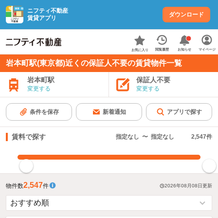
ニフティ不動産
ダウンロード
賃貸アプリ
お知らせ
閲覧履歴
マイページ
お気に入り
岩本町駅(東京都)近くの保証人不要の賃貸物件一覧
岩本町駅
保証人不要
変更する
変更する
条件を保存
新着通知
アプリで探す
賃料で探す
指定なし
〜
指定なし
2,547
件
指定した賃料で絞り込む
2,547
物件数
件
2026年08月08日
更新