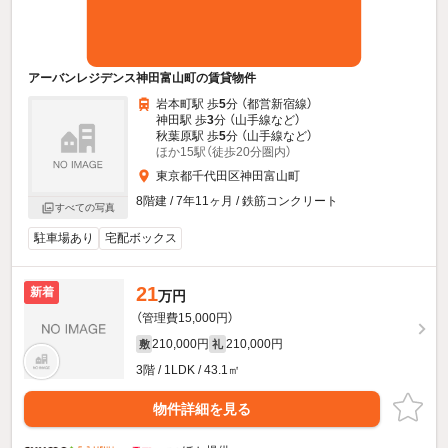
アーバンレジデンス神田富山町の賃貸物件
岩本町駅 歩
5
分 （都営新宿線）
神田駅 歩
3
分 （山手線
など
）
秋葉原駅 歩
5
分 （山手線
など
）
ほか15駅（徒歩20分圏内）
東京都千代田区神田富山町
8階建 / 7年11ヶ月 / 鉄筋コンクリート
すべての写真
駐車場あり
宅配ボックス
21
新着
万円
（管理費15,000円）
210,000円
210,000円
敷
礼
3階 / 1LDK / 43.1㎡
物件詳細を見る