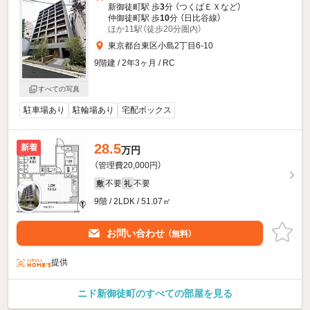
新御徒町駅 歩
3
分 （つくばＥＸ
など
）
仲御徒町駅 歩
10
分 （日比谷線）
ほか11駅（徒歩20分圏内）
東京都台東区小島2丁目6-10
9階建 / 2年3ヶ月 / RC
すべての写真
駐車場あり
駐輪場あり
宅配ボックス
28.5
新着
万円
（管理費20,000円）
不要
不要
敷
礼
9階 / 2LDK / 51.07㎡
お問い合わせ
（無料）
提供
ニド新御徒町のすべての部屋を見る