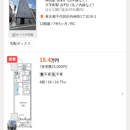
神田駅 歩
5
分 （山手線
など
）
大手町駅 歩
7
分 （丸ノ内線
など
）
ほか13駅（徒歩20分圏内）
東京都千代田区内神田1丁目16-1
13階建 / 7年5ヶ月 / RC
すべての写真
宅配ボックス
15.4
新着
万円
（管理費15,000円）
不要
不要
敷
礼
4階 / 1K / 24.75㎡