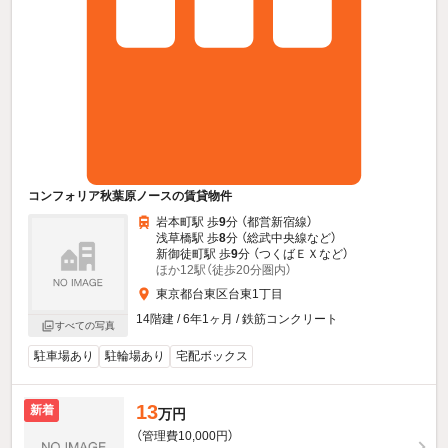
コンフォリア秋葉原ノースの賃貸物件
岩本町駅 歩
9
分 （都営新宿線）
浅草橋駅 歩
8
分 （総武中央線
など
）
新御徒町駅 歩
9
分 （つくばＥＸ
など
）
ほか12駅（徒歩20分圏内）
東京都台東区台東1丁目
14階建 / 6年1ヶ月 / 鉄筋コンクリート
すべての写真
駐車場あり
駐輪場あり
宅配ボックス
13
新着
万円
（管理費10,000円）