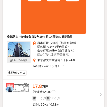
湯島駅より徒歩1分 築7年10ヶ月 14階建の賃貸物件
岩本町駅 歩
18
分 （都営新宿線）
湯島駅 歩
1
分 （千代田線）
御徒町駅 歩
5
分 （山手線
など
）
ほか14駅（徒歩20分圏内）
東京都文京区湯島３丁目24-8
すべての写真
14階建 / 7年10ヶ月 / RC
宅配ボックス
17.8
新着
万円
（管理費12,000円）
1.0ヶ月
1.0ヶ月
敷
礼
13階 / 1DK / 40.72㎡