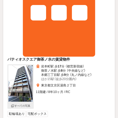
パティオスクエア御茶ノ水の賃貸物件
岩本町駅 歩
17
分 （都営新宿線）
御茶ノ水駅 歩
8
分 （中央線
など
）
本郷三丁目駅 歩
9
分 （丸ノ内線
など
）
ほか15駅（徒歩20分圏内）
東京都文京区湯島２丁目
11階建 / 8年10ヶ月 / RC
すべての写真
駐輪場あり
宅配ボックス