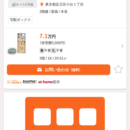
東京都足立区小台１丁目
すべての写真
3階建 / 新築 / 木造
宅配ボックス
7.1
万円
（管理費5,000円）
不要
不要
敷
礼
3階 / 1K / 20.01㎡
お問い合わせ
（無料）
提供