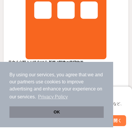
足立小台駅より徒歩10分 新築 3階建の賃貸物件
尾久駅 歩
23
分 （東北線
など
）
By using our services, you agree that we and
足立小台駅 歩
10
分 （日暮里舎人）
小台駅 歩
11
分 （都電荒川線）
our
partners
use cookies to improve
ほか1駅（徒歩20分圏内）
advertising and enhance your experience on
東京都足立区小台１丁目
すべての写真
アプリに切り替えて、サクサクお部屋探し
our services.
Privacy Policy
3階建 / 新築 / 木造
会員登録なしですぐ使える。マップ検索やお気に入り保存など、
宅配ボックス
アプリ限定の便利な機能が使えます！
OK
Web版で続行
アプリを開く
駅・沿線を変更
絞り込み条件を変更
7
万円
（管理費5,000円）