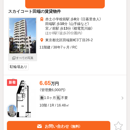
スカイコート田端の賃貸物件
赤土小学校前駅 歩
8
分 （日暮里舎人）
田端駅 歩
10
分 （山手線
など
）
宮ノ前駅 歩
13
分 （都電荒川線）
ほか8駅（徒歩20分圏内）
東京都北区田端新町3丁目26-2
11階建 / 38年7ヶ月 / RC
すべての写真
駐輪場あり
6.65
新着
万円
（管理費6,000円）
1.0ヶ月
不要
敷
礼
10階 / 1R / 16.48㎡
お問い合わせ
（無料）