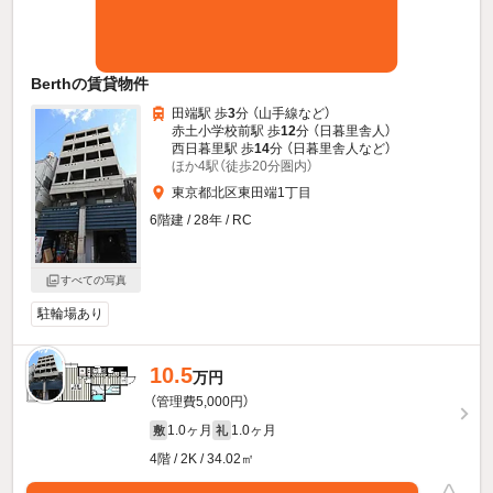
Berthの賃貸物件
田端駅 歩
3
分 （山手線
など
）
赤土小学校前駅 歩
12
分 （日暮里舎人）
西日暮里駅 歩
14
分 （日暮里舎人
など
）
ほか4駅（徒歩20分圏内）
東京都北区東田端1丁目
6階建 / 28年 / RC
すべての写真
駐輪場あり
10.5
新着
万円
（管理費5,000円）
1.0ヶ月
1.0ヶ月
敷
礼
4階 / 2K / 34.02㎡