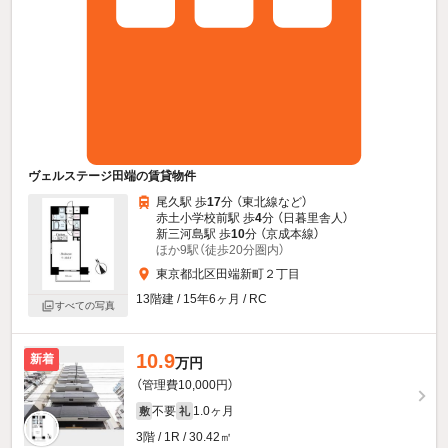
ヴェルステージ田端の賃貸物件
尾久駅 歩
17
分 （東北線
など
）
赤土小学校前駅 歩
4
分 （日暮里舎人）
新三河島駅 歩
10
分 （京成本線）
ほか9駅（徒歩20分圏内）
東京都北区田端新町２丁目
13階建 / 15年6ヶ月 / RC
すべての写真
10.9
新着
万円
（管理費10,000円）
不要
1.0ヶ月
敷
礼
3階 / 1R / 30.42㎡