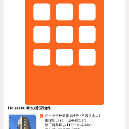
HousekulIRの賃貸物件
赤土小学校前駅 歩
6
分 （日暮里舎人）
田端駅 歩
9
分 （山手線
など
）
新三河島駅 歩
11
分 （京成本線）