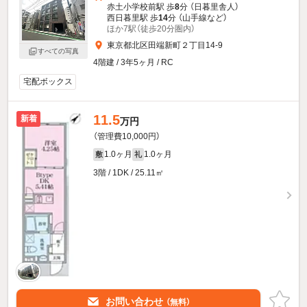
赤土小学校前駅 歩
8
分 （日暮里舎人）
西日暮里駅 歩
14
分 （山手線
など
）
ほか7駅（徒歩20分圏内）
東京都北区田端新町２丁目14-9
すべての写真
4階建 / 3年5ヶ月 / RC
宅配ボックス
11.5
新着
万円
（管理費10,000円）
1.0ヶ月
1.0ヶ月
敷
礼
3階 / 1DK / 25.11㎡
お問い合わせ
（無料）