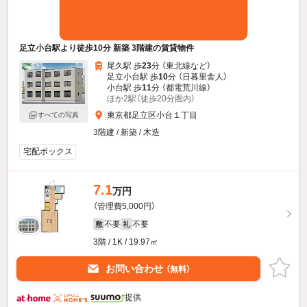
足立小台駅より徒歩10分 新築 3階建の賃貸物件
尾久駅 歩
23
分 （東北線
など
）
足立小台駅 歩
10
分 （日暮里舎人）
小台駅 歩
11
分 （都電荒川線）
ほか2駅（徒歩20分圏内）
東京都足立区小台１丁目
すべての写真
3階建 / 新築 / 木造
宅配ボックス
7.1
万円
（管理費5,000円）
不要
不要
敷
礼
3階 / 1K / 19.97㎡
お問い合わせ
（無料）
提供