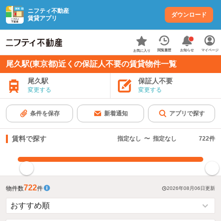
ニフティ不動産
ダウンロード
賃貸アプリ
お知らせ
閲覧履歴
マイページ
お気に入り
尾久駅(東京都)近くの保証人不要の賃貸物件一覧
尾久駅
保証人不要
変更する
変更する
条件を保存
新着通知
アプリで探す
賃料で探す
指定なし
〜
指定なし
722
件
指定した賃料で絞り込む
722
物件数
件
2026年08月06日
更新