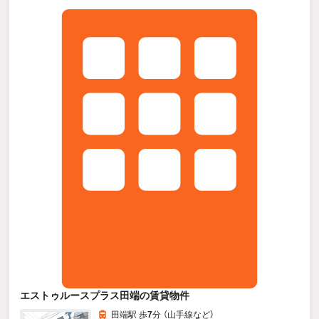
エストゥルースプラス田端の賃貸物件
田端駅 歩
7
分 （山手線
など
）