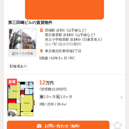
第三田嶋ビルの賃貸物件
田端駅 歩
3
分 （山手線
など
）
西日暮里駅 歩
14
分 （山手線
など
）
赤土小学校前駅 歩
14
分 （日暮里舎人）
ほか7駅（徒歩20分圏内）
東京都北区東田端2丁目
すべての写真
5階建 / 43年3ヶ月 / RC
駐輪場あり
12
新着
万円
（管理費10,000円）
1.0ヶ月
1.0ヶ月
敷
礼
3階 / 2DK / 36.4㎡
お問い合わせ
（無料）