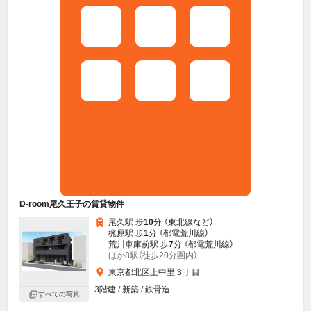
D-room尾久王子の賃貸物件
尾久駅 歩
10
分 （東北線
など
）
梶原駅 歩
1
分 （都電荒川線）
荒川車庫前駅 歩
7
分 （都電荒川線）
ほか8駅（徒歩20分圏内）
東京都北区上中里３丁目
3階建 / 新築 / 鉄骨造
すべての写真