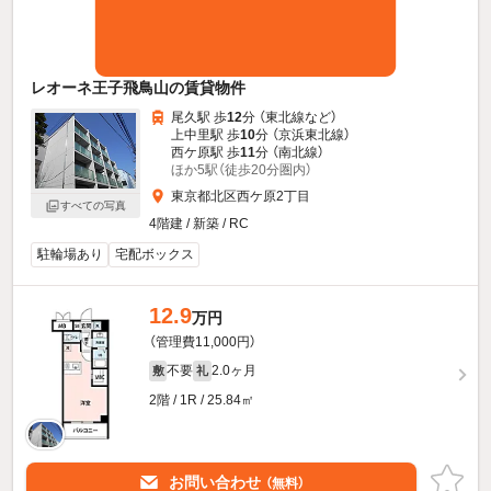
レオーネ王子飛鳥山の賃貸物件
尾久駅 歩
12
分 （東北線
など
）
上中里駅 歩
10
分 （京浜東北線）
西ケ原駅 歩
11
分 （南北線）
ほか5駅（徒歩20分圏内）
東京都北区西ケ原2丁目
すべての写真
4階建 / 新築 / RC
駐輪場あり
宅配ボックス
12.9
万円
（管理費11,000円）
不要
2.0ヶ月
敷
礼
2階 / 1R / 25.84㎡
お問い合わせ
（無料）