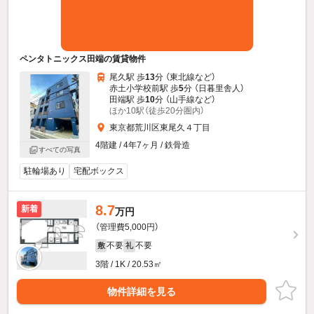
ペンタトニックス田端の賃貸物件
尾久駅 歩
13
分 （東北線
など
）
赤土小学校前駅 歩
5
分 （日暮里舎人）
田端駅 歩
10
分 （山手線
など
）
ほか10駅（徒歩20分圏内）
東京都荒川区東尾久４丁目
4階建 / 4年7ヶ月 / 鉄骨造
すべての写真
駐輪場あり
宅配ボックス
8.7
新着
万円
（管理費5,000円）
不要
不要
敷
礼
3階 / 1K / 20.53㎡
物件詳細を見る