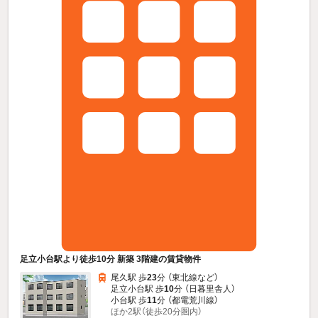
足立小台駅より徒歩10分 新築 3階建の賃貸物件
尾久駅 歩
23
分 （東北線
など
）
足立小台駅 歩
10
分 （日暮里舎人）
小台駅 歩
11
分 （都電荒川線）
ほか2駅（徒歩20分圏内）