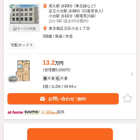
尾久駅 歩
23
分 （東北線
など
）
足立小台駅 歩
10
分 （日暮里舎人）
小台駅 歩
11
分 （都電荒川線）
ほか3駅（徒歩20分圏内）
東京都足立区小台１丁目
すべての写真
3階建 / 新築 / 木造
宅配ボックス
13.2
万円
（管理費5,000円）
不要
不要
敷
礼
1階 / 1LDK / 39.94㎡
お問い合わせ
（無料）
提供