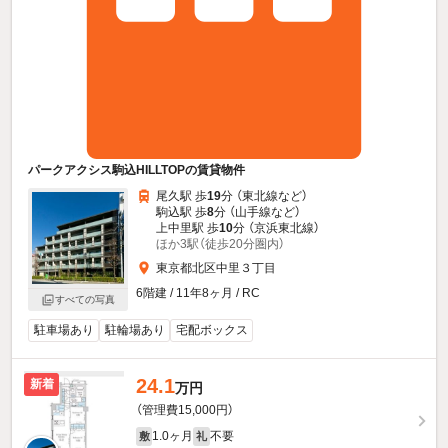
パークアクシス駒込HILLTOPの賃貸物件
尾久駅 歩
19
分 （東北線
など
）
駒込駅 歩
8
分 （山手線
など
）
上中里駅 歩
10
分 （京浜東北線）
ほか3駅（徒歩20分圏内）
東京都北区中里３丁目
6階建 / 11年8ヶ月 / RC
すべての写真
駐車場あり
駐輪場あり
宅配ボックス
24.1
新着
万円
（管理費15,000円）
1.0ヶ月
不要
敷
礼