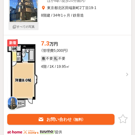
ほか8駅（徒歩20分圏内）
東京都北区田端新町2丁目19-1
8階建 / 34年1ヶ月 / 鉄骨造
すべての写真
7.3
新着
万円
（管理費5,000円）
不要
不要
敷
礼
4階 / 1K / 19.95㎡
お問い合わせ
（無料）
提供