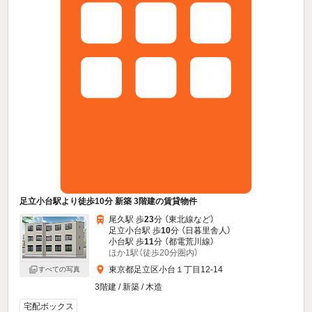
足立小台駅より徒歩10分 新築 3階建の賃貸物件
尾久駅 歩
23
分 （東北線
など
）
足立小台駅 歩
10
分 （日暮里舎人）
小台駅 歩
11
分 （都電荒川線）
ほか1駅（徒歩20分圏内）
東京都足立区小台１丁目12-14
すべての写真
3階建 / 新築 / 木造
宅配ボックス