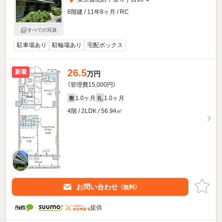
6階建 / 11年8ヶ月 / RC
すべての写真
駐車場あり
駐輪場あり
宅配ボックス
26.5
新着
万円
（管理費15,000円）
1.0ヶ月
1.0ヶ月
敷
礼
4階 / 2LDK / 56.94㎡
お問い合わせ
（無料）
提供