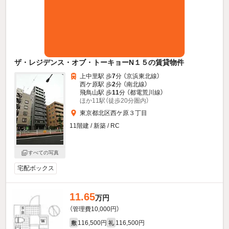
ザ・レジデンス・オブ・トーキョーN１５の賃貸物件
上中里駅 歩
7
分 （京浜東北線）
西ケ原駅 歩
2
分 （南北線）
飛鳥山駅 歩
11
分 （都電荒川線）
ほか11駅（徒歩20分圏内）
東京都北区西ケ原３丁目
11階建 / 新築 / RC
すべての写真
宅配ボックス
11.65
万円
（管理費10,000円）
116,500円
116,500円
敷
礼