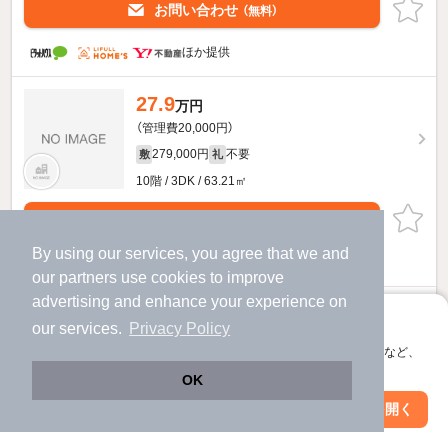
お問い合わせ
（無料）
ほか提供
27.9
万円
（管理費20,000円）
279,000円
不要
敷
礼
10階 / 3DK / 63.21㎡
物件詳細を見る
By using our services, you agree that we and
ほか提供
our
partners
use cookies to improve
advertising and enhance your experience on
25.4
万円
アプリに切り替えて、サクサクお部屋探し
our services.
Privacy Policy
（管理費20,000円）
会員登録なしですぐ使える。マップ検索やお気に入り保存など、
1.0ヶ月
不要
敷
礼
アプリ限定の便利な機能が使えます！
OK
9階 / 2LDK / 63.3㎡
Web版で続行
アプリを開く
駅・沿線を変更
絞り込み条件を変更
物件詳細を見る