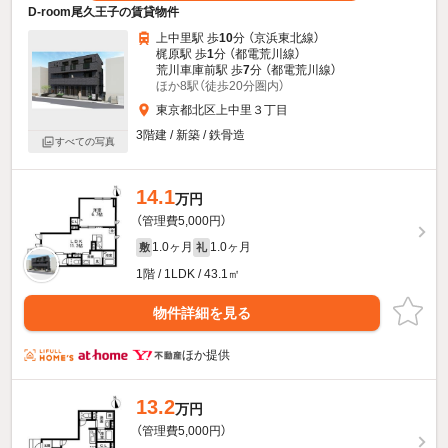
D-room尾久王子の賃貸物件
上中里駅 歩
10
分 （京浜東北線）
梶原駅 歩
1
分 （都電荒川線）
荒川車庫前駅 歩
7
分 （都電荒川線）
ほか8駅（徒歩20分圏内）
東京都北区上中里３丁目
3階建 / 新築 / 鉄骨造
すべての写真
14.1
万円
（管理費5,000円）
1.0ヶ月
1.0ヶ月
敷
礼
1階 / 1LDK / 43.1㎡
物件詳細を見る
ほか提供
13.2
万円
（管理費5,000円）