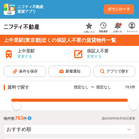
ニフティ不動産
ダウンロード
賃貸アプリ
お知らせ
閲覧履歴
マイページ
お気に入り
上中里駅(東京都)近くの保証人不要の賃貸物件一覧
上中里駅
保証人不要
変更する
変更する
条件を保存
新着通知
アプリで探す
賃料で探す
指定なし
〜
指定なし
763
件
指定した賃料で絞り込む
763
物件数
件
2026年08月06日
更新