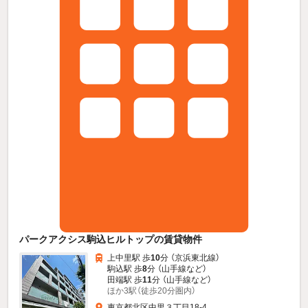
パークアクシス駒込ヒルトップの賃貸物件
上中里駅 歩
10
分 （京浜東北線）
駒込駅 歩
8
分 （山手線
など
）
田端駅 歩
11
分 （山手線
など
）
ほか3駅（徒歩20分圏内）
東京都北区中里３丁目18-4