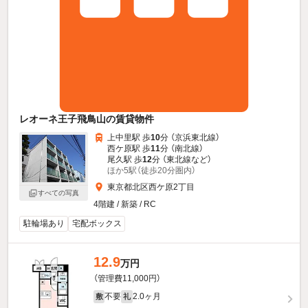
レオーネ王子飛鳥山の賃貸物件
上中里駅 歩
10
分 （京浜東北線）
西ケ原駅 歩
11
分 （南北線）
尾久駅 歩
12
分 （東北線
など
）
ほか5駅（徒歩20分圏内）
東京都北区西ケ原2丁目
すべての写真
4階建 / 新築 / RC
駐輪場あり
宅配ボックス
12.9
万円
（管理費11,000円）
不要
2.0ヶ月
敷
礼