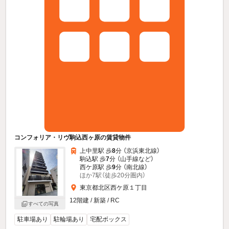
コンフォリア・リヴ駒込西ヶ原の賃貸物件
上中里駅 歩
8
分 （京浜東北線）
駒込駅 歩
7
分 （山手線
など
）
西ケ原駅 歩
9
分 （南北線）
ほか7駅（徒歩20分圏内）
東京都北区西ケ原１丁目
12階建 / 新築 / RC
すべての写真
駐車場あり
駐輪場あり
宅配ボックス