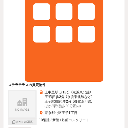
ステラテラスの賃貸物件
上中里駅 歩
18
分 （京浜東北線）
王子駅 歩
2
分 （京浜東北線
など
）
王子駅前駅 歩
2
分 （都電荒川線）
ほか3駅（徒歩20分圏内）
東京都北区王子1丁目
10階建 / 新築 / 鉄筋コンクリート
すべての写真