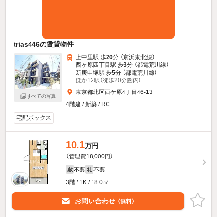
trias446の賃貸物件
上中里駅 歩
20
分 （京浜東北線）
西ヶ原四丁目駅 歩
3
分 （都電荒川線）
新庚申塚駅 歩
5
分 （都電荒川線）
ほか12駅（徒歩20分圏内）
東京都北区西ケ原4丁目46-13
すべての写真
4階建 / 新築 / RC
宅配ボックス
10.1
万円
（管理費18,000円）
不要
不要
敷
礼
3階 / 1K / 18.0㎡
お問い合わせ
（無料）