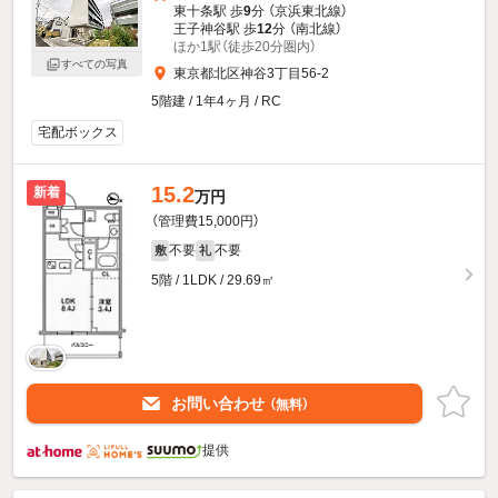
東十条駅 歩
9
分 （京浜東北線）
王子神谷駅 歩
12
分 （南北線）
ほか1駅（徒歩20分圏内）
すべての写真
東京都北区神谷3丁目56-2
5階建 / 1年4ヶ月 / RC
宅配ボックス
15.2
新着
万円
（管理費15,000円）
不要
不要
敷
礼
5階 / 1LDK / 29.69㎡
お問い合わせ
（無料）
提供