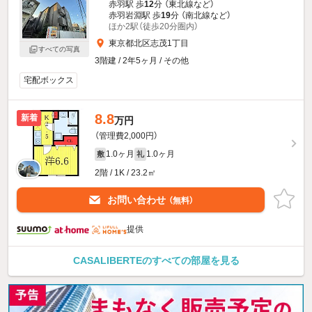
赤羽駅 歩
12
分 （東北線
など
）
赤羽岩淵駅 歩
19
分 （南北線
など
）
ほか2駅（徒歩20分圏内）
東京都北区志茂1丁目
すべての写真
3階建 / 2年5ヶ月 / その他
宅配ボックス
8.8
新着
万円
（管理費2,000円）
1.0ヶ月
1.0ヶ月
敷
礼
2階 / 1K / 23.2㎡
お問い合わせ
（無料）
提供
CASALIBERTEのすべての部屋を見る