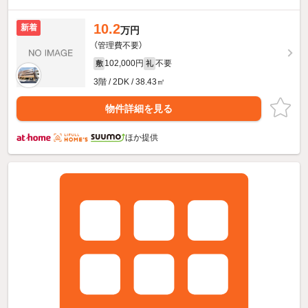
10.2
新着
万円
（管理費不要）
102,000円
不要
敷
礼
3階 / 2DK / 38.43㎡
物件詳細を見る
ほか提供