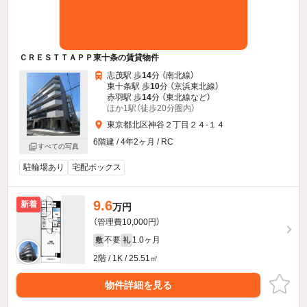
ＣＲＥＳＴＴＡＰＰ東十条の賃貸物件
志茂駅 歩
14
分 （南北線）
東十条駅 歩
10
分 （京浜東北線）
赤羽駅 歩
14
分 （東北線
など
）
ほか1駅（徒歩20分圏内）
東京都北区神谷２丁目２４-１４
6階建 / 4年2ヶ月 / RC
すべての写真
駐輪場あり
宅配ボックス
9.6
新着
万円
（管理費10,000円）
不要
1.0ヶ月
敷
礼
2階 / 1K / 25.51㎡
物件詳細を見る