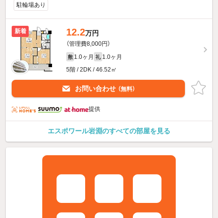
駐輪場あり
12.2
新着
万円
（管理費8,000円）
1.0ヶ月
1.0ヶ月
敷
礼
5階 / 2DK / 46.52㎡
お問い合わせ
（無料）
提供
エスポワール岩淵のすべての部屋を見る