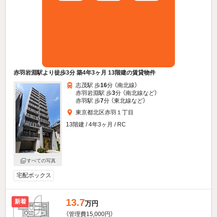
赤羽岩淵駅より徒歩3分 築4年3ヶ月 13階建の賃貸物件
志茂駅 歩
16
分 （南北線）
赤羽岩淵駅 歩
3
分 （南北線
など
）
赤羽駅 歩
7
分 （東北線
など
）
東京都北区赤羽１丁目
13階建 / 4年3ヶ月 / RC
すべての写真
宅配ボックス
13.7
新着
万円
（管理費15,000円）