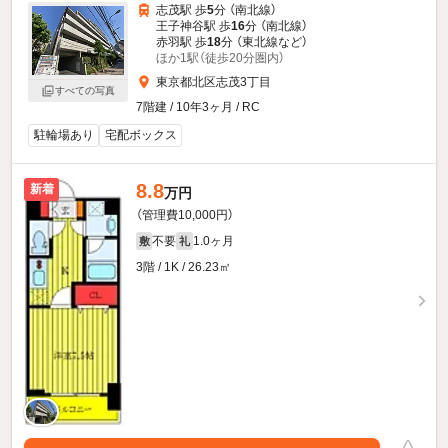
志茂駅 歩
5
分 （南北線）
王子神谷駅 歩
16
分 （南北線）
赤羽駅 歩
18
分 （東北線
など
）
ほか1駅（徒歩20分圏内）
東京都北区志茂3丁目
すべての写真
7階建 / 10年3ヶ月 / RC
駐輪場あり
宅配ボックス
8.8
新着
万円
（管理費10,000円）
不要
1.0ヶ月
敷
礼
3階 / 1K / 26.23㎡