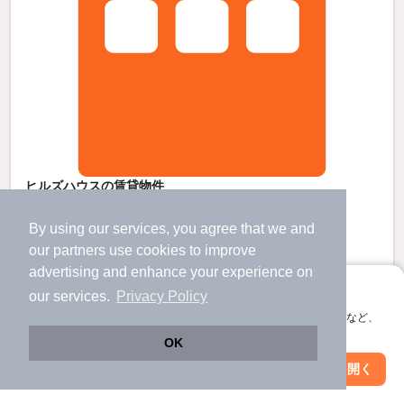
ヒルズハウスの賃貸物件
志茂駅 歩
13
分 （南北線）
王子神谷駅 歩
7
分 （南北線）
By using our services, you agree that we and
東十条駅 歩
14
分 （京浜東北線）
our
partners
use cookies to improve
東京都北区神谷1丁目
advertising and enhance your experience on
3階建 / 55年11ヶ月 / RC
すべての写真
アプリに切り替えて、サクサクお部屋探し
our services.
Privacy Policy
会員登録なしですぐ使える。マップ検索やお気に入り保存など、
8.4
新着
万円
アプリ限定の便利な機能が使えます！
OK
（管理費1,000円）
Web版で続行
アプリを開く
駅・沿線を変更
絞り込み条件を変更
不要
不要
敷
礼
3階 / 2K / 33.54㎡