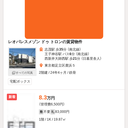
レオパレスメゾン ドゥ トロンの賃貸物件
志茂駅 歩
35
分 （南北線）
王子神谷駅 バス
6
分 （南北線）
西新井大師西駅 歩
21
分 （日暮里舎人）
東京都足立区鹿浜５
2階建 / 24年4ヶ月 / 鉄骨
すべての写真
宅配ボックス
8.3
新着
万円
（管理費6,500円）
不要
83,000円
敷
礼
1階 / 1K / 19.87㎡