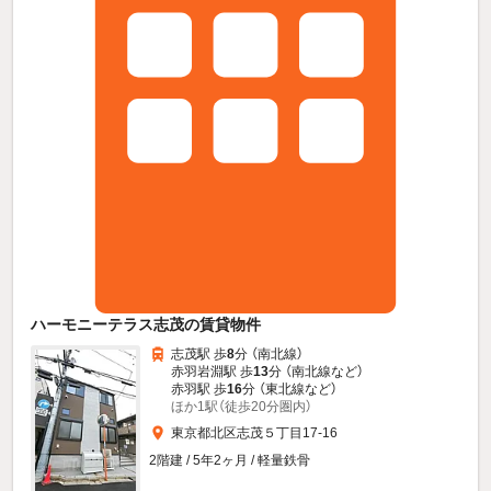
ハーモニーテラス志茂の賃貸物件
志茂駅 歩
8
分 （南北線）
赤羽岩淵駅 歩
13
分 （南北線
など
）
赤羽駅 歩
16
分 （東北線
など
）
ほか1駅（徒歩20分圏内）
東京都北区志茂５丁目17-16
2階建 / 5年2ヶ月 / 軽量鉄骨