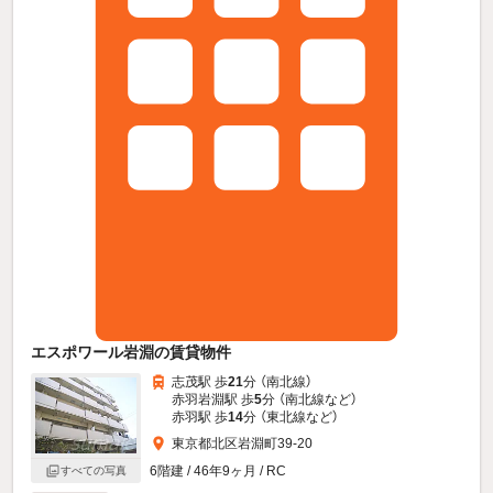
エスポワール岩淵の賃貸物件
志茂駅 歩
21
分 （南北線）
赤羽岩淵駅 歩
5
分 （南北線
など
）
赤羽駅 歩
14
分 （東北線
など
）
東京都北区岩淵町39-20
6階建 / 46年9ヶ月 / RC
すべての写真