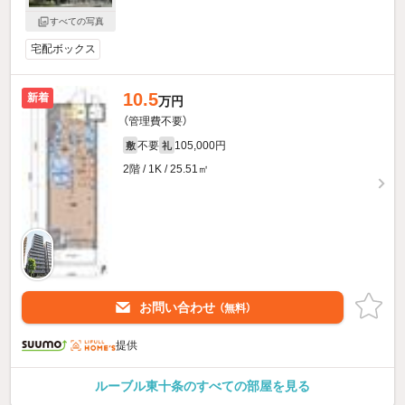
すべての写真
宅配ボックス
10.5
新着
万円
（管理費不要）
不要
105,000円
敷
礼
2階 / 1K / 25.51㎡
お問い合わせ
（無料）
提供
ルーブル東十条のすべての部屋を見る