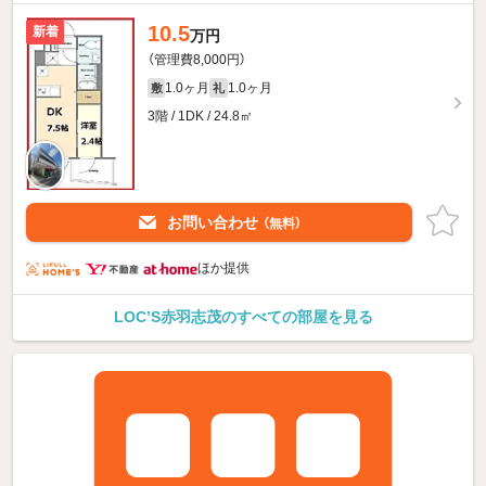
10.5
新着
万円
（管理費8,000円）
1.0ヶ月
1.0ヶ月
敷
礼
3階 / 1DK / 24.8㎡
お問い合わせ
（無料）
ほか提供
LOC’S赤羽志茂のすべての部屋を見る