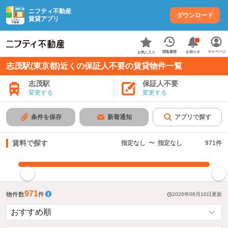
ニフティ不動産
ダウンロード
賃貸アプリ
お知らせ
閲覧履歴
マイページ
お気に入り
志茂駅(東京都)近くの保証人不要の賃貸物件一覧
志茂駅
保証人不要
変更する
変更する
条件を保存
新着通知
アプリで探す
賃料で探す
指定なし
〜
指定なし
971
件
指定した賃料で絞り込む
971
物件数
件
2026年08月10日
更新