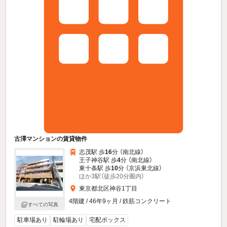
古澤マンションの賃貸物件
志茂駅 歩
16
分 （南北線）
王子神谷駅 歩
4
分 （南北線）
東十条駅 歩
10
分 （京浜東北線）
ほか3駅（徒歩20分圏内）
東京都北区神谷1丁目
4階建 / 46年9ヶ月 / 鉄筋コンクリート
すべての写真
駐車場あり
駐輪場あり
宅配ボックス