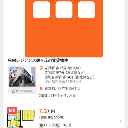
松栄レジデンス鶴ヶ丘の賃貸物件
志茂駅 歩
17
分 （南北線）
赤羽駅 歩
7
分 （東北線
など
）
赤羽岩淵駅 歩
14
分 （南北線
など
）
ほか2駅（徒歩20分圏内）
東京都北区赤羽西4丁目
すべての写真
2階建 / 14年5ヶ月 / 木造
7.3
新着
万円
（管理費3,000円）
1.0ヶ月
1.0ヶ月
敷
礼