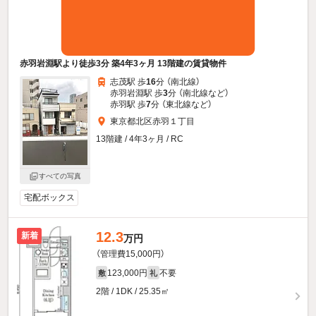
赤羽岩淵駅より徒歩3分 築4年3ヶ月 13階建の賃貸物件
志茂駅 歩
16
分 （南北線）
赤羽岩淵駅 歩
3
分 （南北線
など
）
赤羽駅 歩
7
分 （東北線
など
）
東京都北区赤羽１丁目
13階建 / 4年3ヶ月 / RC
すべての写真
宅配ボックス
12.3
新着
万円
（管理費15,000円）
123,000円
不要
敷
礼
2階 / 1DK / 25.35㎡