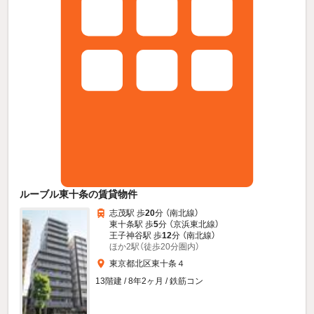
ルーブル東十条の賃貸物件
志茂駅 歩
20
分 （南北線）
東十条駅 歩
5
分 （京浜東北線）
王子神谷駅 歩
12
分 （南北線）
ほか2駅（徒歩20分圏内）
東京都北区東十条４
13階建 / 8年2ヶ月 / 鉄筋コン