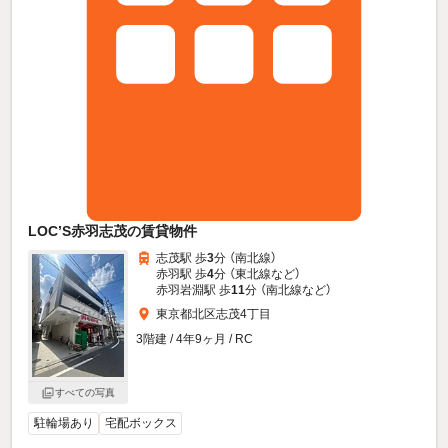
LOC’S赤羽志茂の賃貸物件
志茂駅 歩
3
分 （南北線）
赤羽駅 歩
4
分 （東北線
など
）
赤羽岩淵駅 歩
11
分 （南北線
など
）
東京都北区志茂4丁目
3階建 / 4年9ヶ月 / RC
すべての写真
駐輪場あり
宅配ボックス