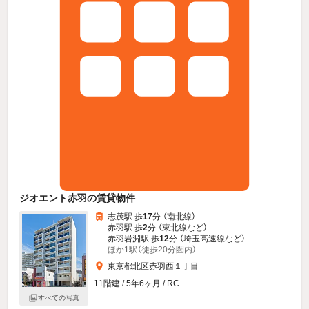
ジオエント赤羽の賃貸物件
志茂駅 歩
17
分 （南北線）
赤羽駅 歩
2
分 （東北線
など
）
赤羽岩淵駅 歩
12
分 （埼玉高速線
など
）
ほか1駅（徒歩20分圏内）
東京都北区赤羽西１丁目
11階建 / 5年6ヶ月 / RC
すべての写真