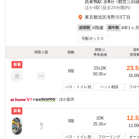
西巣鴨駅 歩
9
分 （都営三田線
ほか4駅（徒歩20分圏内）
東京都北区滝野川3丁目
6階建
4年1ヶ
総階数
築年数
宅配ボックス
間取り
賃
間取り図
階数
専有面積
管理
新着
23.5
2SLDK
6階
50.05㎡
15,0
バス・トイレ別
ペット相談
フロ
ほか提供
新着
12.5
1DK
5階
25.26㎡
12,0
バス・トイレ別
フローリング
オー