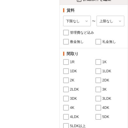
賃料
〜
管理費など込み
敷金無し
礼金無し
間取り
1R
1K
1DK
1LDK
2K
2DK
2LDK
3K
3DK
3LDK
4K
4DK
4LDK
5DK
5LDK以上