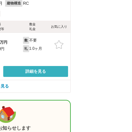
月
RC
建物構造
料
敷金
お気に入り
費等
礼金
不要
敷
万円
1.0ヶ月
0円
礼
詳細を見る
を見る
お知らせします