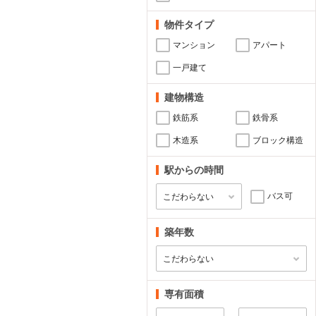
物件タイプ
マンション
アパート
一戸建て
建物構造
鉄筋系
鉄骨系
木造系
ブロック構造
駅からの時間
バス可
築年数
専有面積