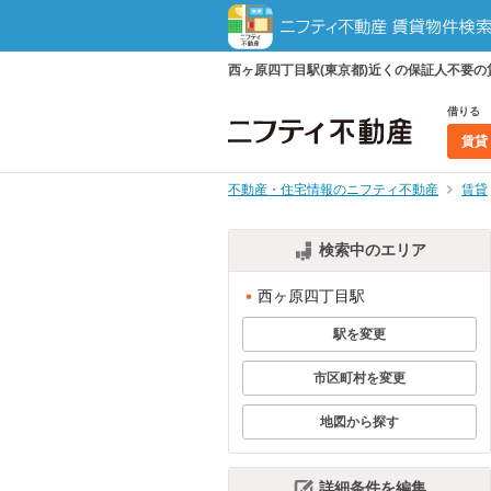
西ヶ原四丁目駅(東京都)近くの保証人不要
借りる
賃貸
不動産・住宅情報のニフティ不動産
賃貸
検索中のエリア
西ヶ原四丁目駅
駅を変更
市区町村を変更
地図から探す
詳細条件を編集