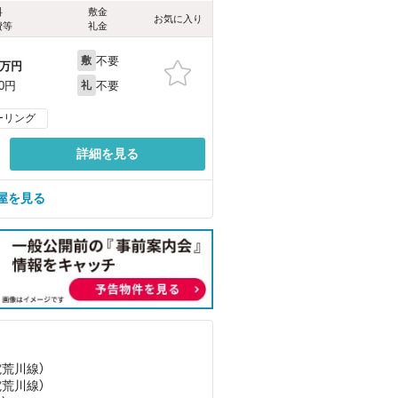
料
敷金
お気に入り
費等
礼金
不要
敷
万円
不要
00円
礼
ーリング
詳細を見る
屋を見る
電荒川線）
電荒川線）