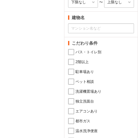
〜
建物名
こだわり条件
バス・トイレ別
2階以上
駐車場あり
ペット相談
洗濯機置場あり
独立洗面台
エアコンあり
都市ガス
温水洗浄便座