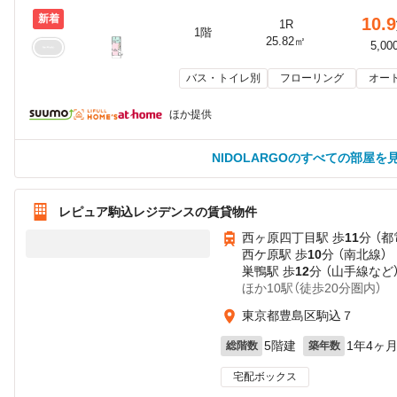
新着
10.9
1R
1階
25.82㎡
5,00
バス・トイレ別
フローリング
オー
ほか提供
NIDOLARGOのすべての部屋を
レピュア駒込レジデンスの賃貸物件
西ヶ原四丁目駅 歩
11
分 （
西ケ原駅 歩
10
分 （南北線）
巣鴨駅 歩
12
分 （山手線
など
ほか10駅（徒歩20分圏内）
東京都豊島区駒込７
5階建
1年4ヶ
総階数
築年数
宅配ボックス