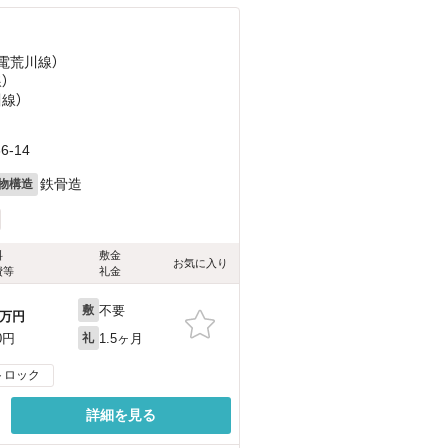
都電荒川線）
）
川線）
-14
鉄骨造
物構造
料
敷金
お気に入り
費等
礼金
不要
敷
万円
1.5ヶ月
0円
礼
トロック
詳細を見る