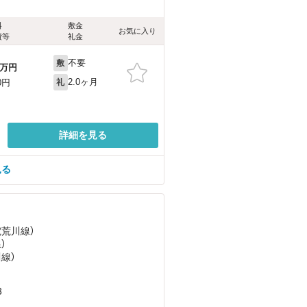
料
敷金
お気に入り
費等
礼金
不要
敷
万円
2.0ヶ月
0円
礼
詳細を見る
見る
電荒川線）
）
川線）
3