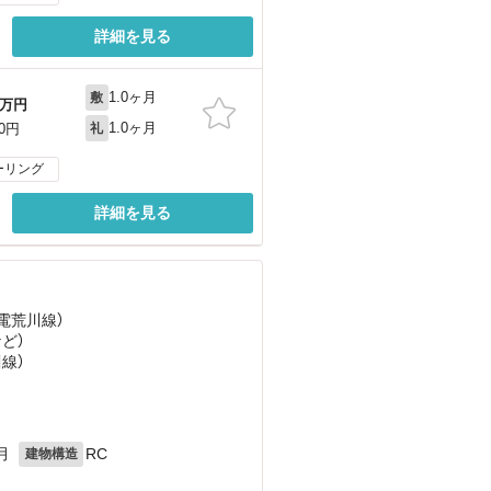
詳細を見る
1.0ヶ月
敷
万円
1.0ヶ月
00円
礼
ーリング
詳細を見る
都電荒川線）
など
）
川線）
月
RC
建物構造