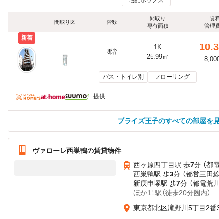
宅配ボックス
間取り
賃
間取り図
階数
専有面積
管理
新着
10.3
1K
8階
25.99㎡
8,00
バス・トイレ別
フローリング
提供
ブライズ王子のすべての部屋を
ヴァローレ西巣鴨の賃貸物件
西ヶ原四丁目駅 歩
7
分 （都
西巣鴨駅 歩
3
分 （都営三田線
新庚申塚駅 歩
7
分 （都電荒
ほか11駅（徒歩20分圏内）
東京都北区滝野川5丁目2番