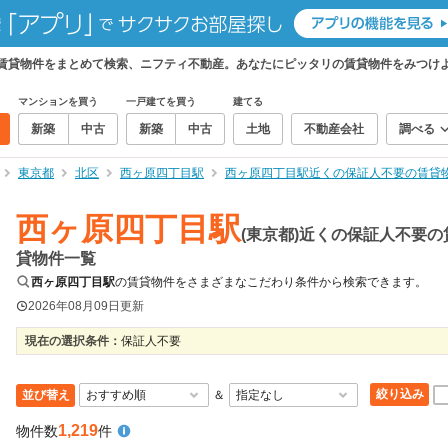
の賃貸物件をまとめて検索、ニフティ不動産。あなたにピッタリの賃貸物件をみつけ
マンションを買う
一戸建てを買う
建てる
新築
中古
新築
中古
土地
不動産会社
調べる
東京都
北区
西ヶ原四丁目駅
西ヶ原四丁目駅近くの保証人不要の賃貸
西ヶ原四丁目駅
(東京都)近くの保証人不要の
貸物件一覧
西ヶ原四丁目駅
の賃貸物件をさまざまなこだわり条件から検索できます。
2026年08月09日
更新
現在の選択条件：
保証人不要
絞り込み
並び替え
＆
1,219
物件数
件