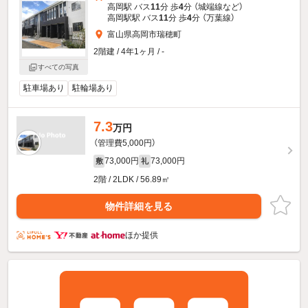
高岡駅 バス
11
分 歩
4
分 （城端線
など
）
高岡駅駅 バス
11
分 歩
4
分 （万葉線）
富山県高岡市瑞穂町
2階建 / 4年1ヶ月 / -
すべての写真
駐車場あり
駐輪場あり
7.3
万円
（管理費5,000円）
73,000円
73,000円
敷
礼
2階 / 2LDK / 56.89㎡
物件詳細を見る
ほか提供