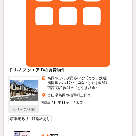
ドリ-ムスクエア Bの賃貸物件
高岡やぶなみ駅 歩
83
分 （とやま鉄道）
福岡駅 バス
12
分 歩
3
分 （とやま鉄道）
西高岡駅 歩
46
分 （とやま鉄道）
富山県高岡市福岡町三日市
2階建 / 19年11ヶ月 / 木造
すべての写真
駐車場あり
駐輪場あり
3.9