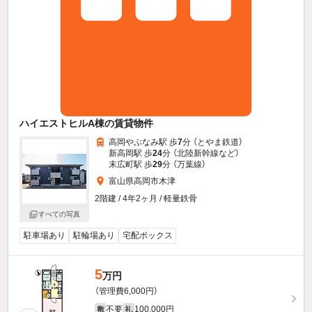
ハイエストヒルA棟の賃貸物件
高岡やぶなみ駅 歩
7
分 （とやま鉄道）
新高岡駅 歩
24
分 （北陸新幹線
など
）
末広町駅 歩
29
分 （万葉線）
富山県高岡市木津
2階建 / 4年2ヶ月 / 軽量鉄骨
すべての写真
駐車場あり
駐輪場あり
宅配ボックス
5
万円
（管理費6,000円）
不要
100,000円
敷
礼