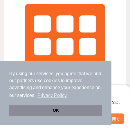
By using our services, you agree that we and
our
partners
use cookies to improve
advertising and enhance your experience on
アプリに切り替えて、サクサクお部屋探し
our services.
Privacy Policy
会員登録なしですぐ使える。マップ検索やお気に入り保存など、
アプリ限定の便利な機能が使えます！
OK
Web版で続行
アプリを開く
駅・沿線を変更
絞り込み条件を変更
新高岡駅より徒歩20分 築42年11ヶ月 4階建の賃貸物件
高岡やぶなみ駅 歩
22
分 （とやま鉄道）