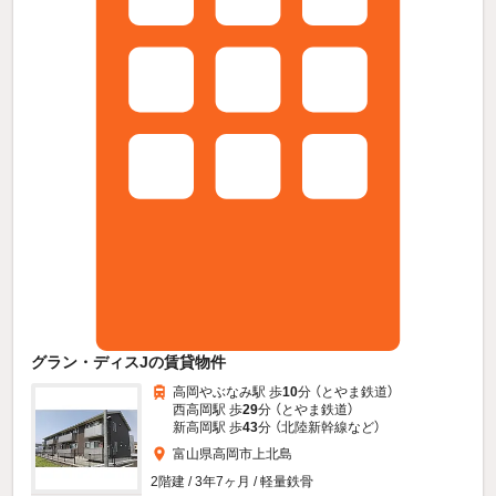
グラン・ディスJの賃貸物件
高岡やぶなみ駅 歩
10
分 （とやま鉄道）
西高岡駅 歩
29
分 （とやま鉄道）
新高岡駅 歩
43
分 （北陸新幹線
など
）
富山県高岡市上北島
2階建 / 3年7ヶ月 / 軽量鉄骨