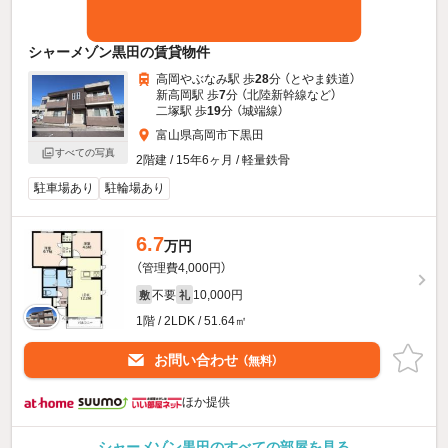
シャーメゾン黒田の賃貸物件
高岡やぶなみ駅 歩
28
分 （とやま鉄道）
新高岡駅 歩
7
分 （北陸新幹線
など
）
二塚駅 歩
19
分 （城端線）
富山県高岡市下黒田
すべての写真
2階建 / 15年6ヶ月 / 軽量鉄骨
駐車場あり
駐輪場あり
6.7
万円
（管理費4,000円）
不要
10,000円
敷
礼
1階 / 2LDK / 51.64㎡
お問い合わせ
（無料）
ほか提供
シャーメゾン黒田のすべての部屋を見る