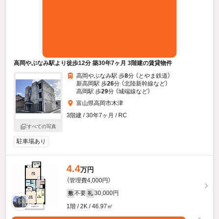
高岡やぶなみ駅より徒歩12分 築30年7ヶ月 3階建の賃貸物件
高岡やぶなみ駅 歩
8
分 （とやま鉄道）
新高岡駅 歩
26
分 （北陸新幹線
など
）
高岡駅 歩
29
分 （城端線
など
）
富山県高岡市木津
3階建 / 30年7ヶ月 / RC
すべての写真
駐車場あり
4.4
万円
（管理費4,000円）
不要
30,000円
敷
礼
1階 / 2K / 46.97㎡