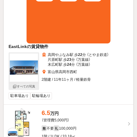
EastLinkの賃貸物件
高岡やぶなみ駅 歩
22
分 （とやま鉄道）
片原町駅 歩
23
分 （万葉線）
末広町駅 歩
24
分 （万葉線）
富山県高岡市西町
2階建 / 11年11ヶ月 / 軽量鉄骨
すべての写真
駐車場あり
駐輪場あり
6.5
万円
（管理費5,000円）
不要
100,000円
敷
礼
1階 / 1LDK / 33.18㎡