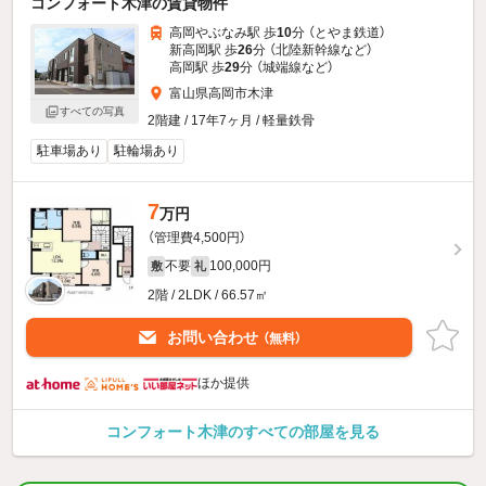
コンフォート木津の賃貸物件
高岡やぶなみ駅 歩
10
分 （とやま鉄道）
新高岡駅 歩
26
分 （北陸新幹線
など
）
高岡駅 歩
29
分 （城端線
など
）
富山県高岡市木津
すべての写真
2階建 / 17年7ヶ月 / 軽量鉄骨
駐車場あり
駐輪場あり
7
万円
（管理費4,500円）
不要
100,000円
敷
礼
2階 / 2LDK / 66.57㎡
お問い合わせ
（無料）
ほか提供
コンフォート木津のすべての部屋を見る