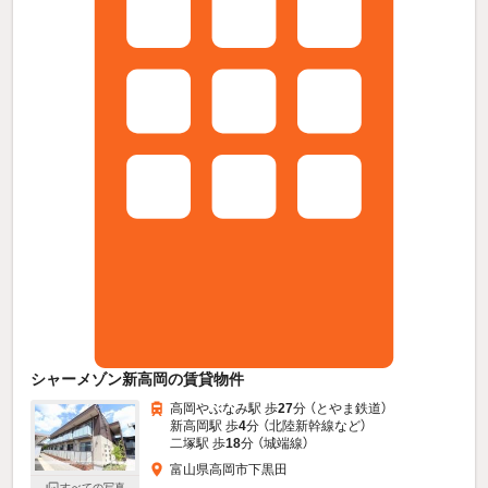
シャーメゾン新高岡の賃貸物件
高岡やぶなみ駅 歩
27
分 （とやま鉄道）
新高岡駅 歩
4
分 （北陸新幹線
など
）
二塚駅 歩
18
分 （城端線）
富山県高岡市下黒田
すべての写真