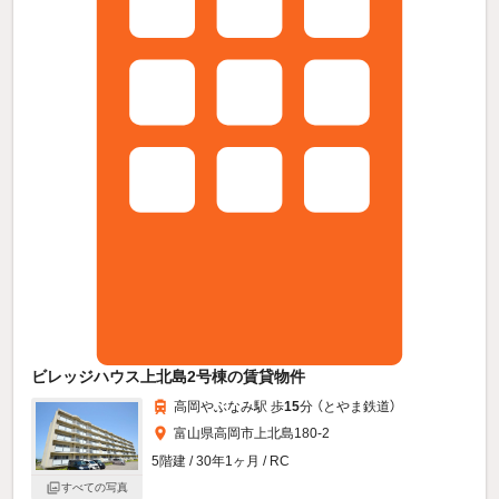
ビレッジハウス上北島2号棟の賃貸物件
高岡やぶなみ駅 歩
15
分 （とやま鉄道）
富山県高岡市上北島180-2
5階建 / 30年1ヶ月 / RC
すべての写真