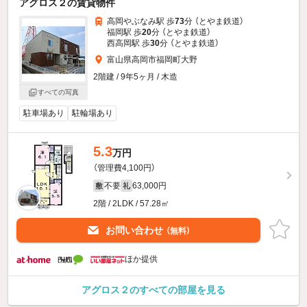
アグロス２の賃貸物件
高岡やぶなみ駅 歩
73
分 （とやま鉄道）
福岡駅 歩
20
分 （とやま鉄道）
西高岡駅 歩
30
分 （とやま鉄道）
富山県高岡市福岡町大野
2階建 / 9年5ヶ月 / 木造
すべての写真
駐車場あり
駐輪場あり
5.3
万円
（管理費4,100円）
不要
63,000円
敷
礼
2階 / 2LDK / 57.28㎡
お問い合わせ
（無料）
ほか提供
アグロス２のすべての部屋を見る