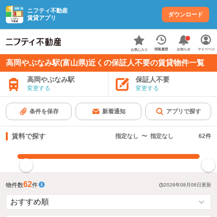
ニフティ不動産
ダウンロード
賃貸アプリ
お知らせ
閲覧履歴
マイページ
お気に入り
高岡やぶなみ駅(富山県)近くの保証人不要の賃貸物件一覧
高岡やぶなみ駅
保証人不要
変更する
変更する
条件を保存
新着通知
アプリで探す
賃料で探す
指定なし
〜
指定なし
62
件
指定した賃料で絞り込む
62
物件数
件
2026年08月06日
更新