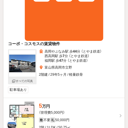
コーポ・コスモスの賃貸物件
高岡やぶなみ駅 歩
44
分 （とやま鉄道）
西高岡駅 歩
7
分 （とやま鉄道）
福岡駅 歩
47
分 （とやま鉄道）
富山県高岡市立野
2階建 / 29年5ヶ月 / 軽量鉄骨
すべての写真
駐車場あり
5
万円
（管理費5,000円）
不要
50,000円
敷
礼
2階 / 1LDK / 50.75㎡