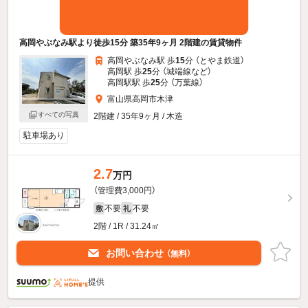
高岡やぶなみ駅より徒歩15分 築35年9ヶ月 2階建の賃貸物件
高岡やぶなみ駅 歩
15
分 （とやま鉄道）
高岡駅 歩
25
分 （城端線
など
）
高岡駅駅 歩
25
分 （万葉線）
富山県高岡市木津
すべての写真
2階建 / 35年9ヶ月 / 木造
駐車場あり
2.7
万円
（管理費3,000円）
不要
不要
敷
礼
2階 / 1R / 31.24㎡
お問い合わせ
（無料）
提供