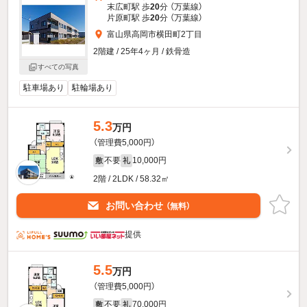
末広町駅 歩
20
分 （万葉線）
片原町駅 歩
20
分 （万葉線）
富山県高岡市横田町2丁目
2階建 / 25年4ヶ月 / 鉄骨造
すべての写真
駐車場あり
駐輪場あり
5.3
万円
（管理費5,000円）
不要
10,000円
敷
礼
2階 / 2LDK / 58.32㎡
お問い合わせ
（無料）
提供
5.5
万円
（管理費5,000円）
不要
70,000円
敷
礼