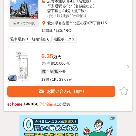
志賀本通駅 歩
4
分 （名城線）
平安通駅 歩
9
分 （名城線
など
）
森下駅 歩
14
分 （瀬戸線）
ほか4駅（徒歩20分圏内）
愛知県名古屋市北区杉栄町5丁目115
すべての写真
15階建 / 新築 / RC
駐車場あり
駐輪場あり
宅配ボックス
6.35
万円
（管理費10,000円）
不要
不要
敷
礼
13階 / 1K / 23.08㎡
お問い合わせ
（無料）
ほか提供