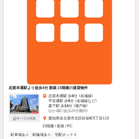
志賀本通駅より徒歩4分 新築 15階建の賃貸物件
志賀本通駅 歩
4
分 （名城線）
平安通駅 歩
9
分 （名城線
など
）
森下駅 歩
14
分 （瀬戸線）
ほか4駅（徒歩20分圏内）
愛知県名古屋市北区杉栄町5丁目115
すべての写真
15階建 / 新築 / RC
駐車場あり
駐輪場あり
宅配ボックス