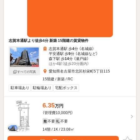
志賀本通駅より徒歩4分 新築 15階建の賃貸物件
志賀本通駅 歩
4
分 （名城線）
平安通駅 歩
9
分 （名城線
など
）
森下駅 歩
14
分 （瀬戸線）
ほか4駅（徒歩20分圏内）
愛知県名古屋市北区杉栄町5丁目115
すべての写真
15階建 / 新築 / RC
駐車場あり
駐輪場あり
宅配ボックス
6.35
万円
（管理費10,000円）
不要
不要
敷
礼
14階 / 1K / 23.08㎡