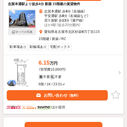
志賀本通駅より徒歩4分 新築 15階建の賃貸物件
志賀本通駅 歩
4
分 （名城線）
平安通駅 歩
8
分 （名城線
など
）
尼ケ坂駅 歩
13
分 （瀬戸線）
ほか4駅（徒歩20分圏内）
愛知県名古屋市北区杉栄町5丁目115
すべての写真
15階建 / 新築 / RC
駐車場あり
駐輪場あり
宅配ボックス
6.15
万円
（管理費10,000円）
不要
不要
敷
礼
6階 / 1K / 23.01㎡
お問い合わせ
（無料）
ほか提供