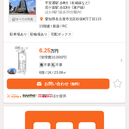
平安通駅 歩
8
分 （名城線
など
）
尼ケ坂駅 歩
13
分 （瀬戸線）
ほか4駅（徒歩20分圏内）
愛知県名古屋市北区杉栄町5丁目115
すべての写真
15階建 / 新築 / RC
駐車場あり
駐輪場あり
宅配ボックス
6.25
万円
（管理費10,000円）
不要
不要
敷
礼
6階 / 1K / 23.08㎡
お問い合わせ
（無料）
ほか提供