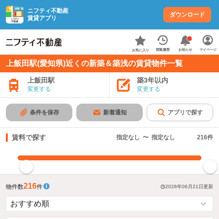
ニフティ不動産
ダウンロード
賃貸アプリ
お知らせ
閲覧履歴
マイページ
お気に入り
上飯田駅(愛知県)近くの新築＆築浅の賃貸物件一覧
上飯田駅
築3年以内
変更する
変更する
条件を保存
新着通知
アプリで探す
賃料で探す
指定なし
〜
指定なし
216
件
指定した賃料で絞り込む
216
物件数
件
2026年06月21日
更新