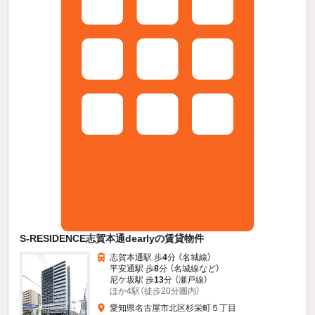
S-RESIDENCE志賀本通dearlyの賃貸物件
志賀本通駅 歩
4
分 （名城線）
平安通駅 歩
8
分 （名城線
など
）
尼ケ坂駅 歩
13
分 （瀬戸線）
ほか4駅（徒歩20分圏内）
愛知県名古屋市北区杉栄町５丁目