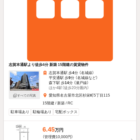
志賀本通駅より徒歩4分 新築 15階建の賃貸物件
志賀本通駅 歩
4
分 （名城線）
平安通駅 歩
9
分 （名城線
など
）
森下駅 歩
14
分 （瀬戸線）
ほか4駅（徒歩20分圏内）
愛知県名古屋市北区杉栄町5丁目115
すべての写真
15階建 / 新築 / RC
駐車場あり
駐輪場あり
宅配ボックス
6.45
万円
（管理費10,000円）