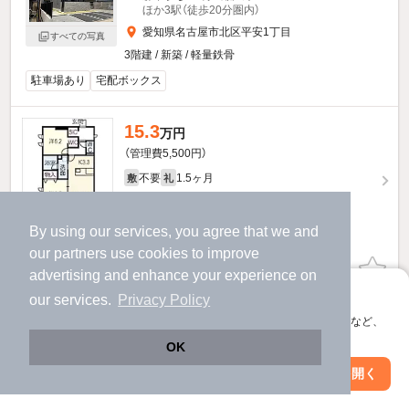
ほか3駅（徒歩20分圏内）
愛知県名古屋市北区平安1丁目
すべての写真
3階建 / 新築 / 軽量鉄骨
駐車場あり
宅配ボックス
15.3
万円
（管理費5,500円）
不要
1.5ヶ月
敷
礼
1階 / 2LDK / 63.97㎡
By using our services, you agree that we and
our
partners
use cookies to improve
お問い合わせ
（無料）
advertising and enhance your experience on
アプリに切り替えて、サクサクお部屋探し
our services.
Privacy Policy
提供
会員登録なしですぐ使える。マップ検索やお気に入り保存など、
アプリ限定の便利な機能が使えます！
OK
15.2
万円
Web版で続行
アプリを開く
（管理費5,500円）
駅・沿線を変更
絞り込み条件を変更
不要
1.5ヶ月
敷
礼