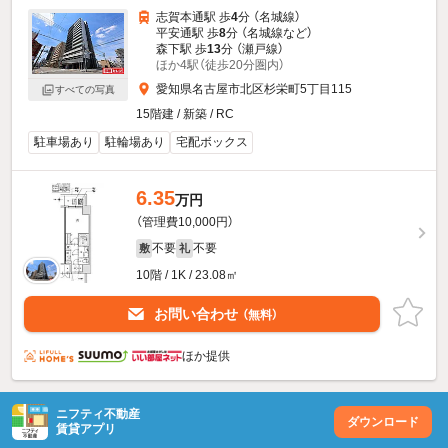
志賀本通駅 歩
4
分 （名城線）
平安通駅 歩
8
分 （名城線
など
）
森下駅 歩
13
分 （瀬戸線）
ほか4駅（徒歩20分圏内）
愛知県名古屋市北区杉栄町5丁目115
すべての写真
15階建 / 新築 / RC
駐車場あり
駐輪場あり
宅配ボックス
6.35
万円
（管理費10,000円）
不要
不要
敷
礼
10階 / 1K / 23.08㎡
お問い合わせ
（無料）
ほか提供
ニフティ不動産
ダウンロード
賃貸アプリ