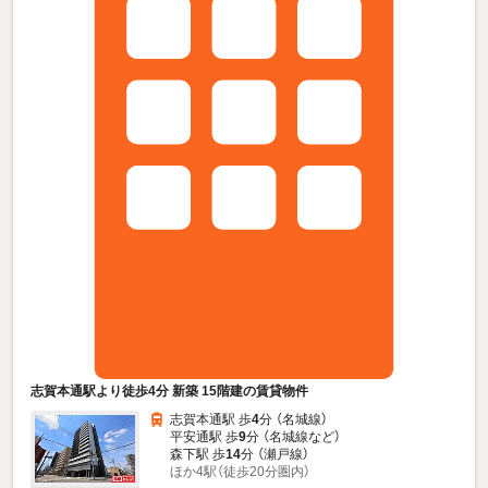
志賀本通駅より徒歩4分 新築 15階建の賃貸物件
志賀本通駅 歩
4
分 （名城線）
平安通駅 歩
9
分 （名城線
など
）
森下駅 歩
14
分 （瀬戸線）
ほか4駅（徒歩20分圏内）