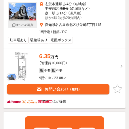
志賀本通駅 歩
4
分 （名城線）
平安通駅 歩
9
分 （名城線
など
）
森下駅 歩
14
分 （瀬戸線）
ほか4駅（徒歩20分圏内）
愛知県名古屋市北区杉栄町5丁目115
すべての写真
15階建 / 新築 / RC
駐車場あり
駐輪場あり
宅配ボックス
6.35
万円
（管理費10,000円）
不要
不要
敷
礼
9階 / 1K / 23.08㎡
お問い合わせ
（無料）
ほか提供