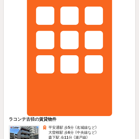
ラコンテ古径の賃貸物件
平安通駅 歩
5
分 （名城線
など
）
大曽根駅 歩
6
分 （中央線
など
）
森下駅 歩
11
分 （瀬戸線）