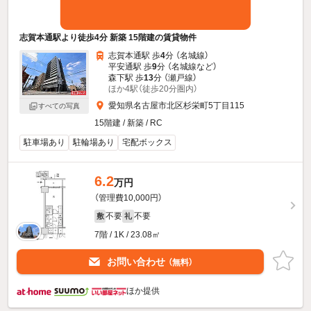
志賀本通駅より徒歩4分 新築 15階建の賃貸物件
志賀本通駅 歩
4
分 （名城線）
平安通駅 歩
9
分 （名城線
など
）
森下駅 歩
13
分 （瀬戸線）
ほか4駅（徒歩20分圏内）
愛知県名古屋市北区杉栄町5丁目115
すべての写真
15階建 / 新築 / RC
駐車場あり
駐輪場あり
宅配ボックス
6.2
万円
（管理費10,000円）
不要
不要
敷
礼
7階 / 1K / 23.08㎡
お問い合わせ
（無料）
ほか提供