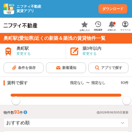
ニフティ不動産
ダウンロード
賃貸アプリ
お知らせ
閲覧履歴
マイページ
お気に入り
奥町駅(愛知県)近くの新築＆築浅の賃貸物件一覧
奥町駅
築3年以内
変更する
変更する
条件を保存
新着通知
アプリで探す
賃料で探す
指定なし
〜
指定なし
93
件
指定した賃料で絞り込む
93
物件数
件
2026年08月05日
更新