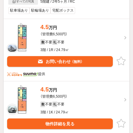
5階建 / 2年5ヶ月 / RC
すべての写真
駐車場あり
駐輪場あり
宅配ボックス
4.5
万円
（管理費6,500円）
不要
不要
敷
礼
3階 / 1R / 24.79㎡
お問い合わせ
（無料）
提供
4.5
万円
（管理費6,500円）
不要
不要
敷
礼
3階 / 1K / 24.79㎡
物件詳細を見る