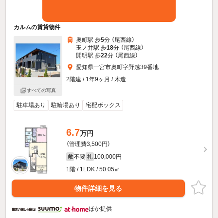
カルムの賃貸物件
奥町駅 歩
5
分 （尾西線）
玉ノ井駅 歩
18
分 （尾西線）
開明駅 歩
22
分 （尾西線）
愛知県一宮市奥町字野越39番地
2階建 / 1年9ヶ月 / 木造
すべての写真
駐車場あり
駐輪場あり
宅配ボックス
6.7
万円
（管理費3,500円）
不要
100,000円
敷
礼
1階 / 1LDK / 50.05㎡
物件詳細を見る
ほか提供