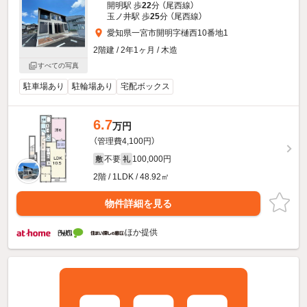
開明駅 歩
22
分 （尾西線）
玉ノ井駅 歩
25
分 （尾西線）
愛知県一宮市開明字樋西10番地1
2階建 / 2年1ヶ月 / 木造
すべての写真
駐車場あり
駐輪場あり
宅配ボックス
6.7
万円
（管理費4,100円）
不要
100,000円
敷
礼
2階 / 1LDK / 48.92㎡
物件詳細を見る
ほか提供