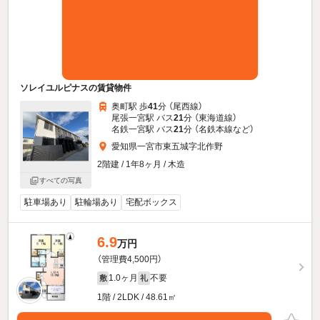
ソレイユルピナスの賃貸物件
奥町駅 歩
41
分 （尾西線）
尾張一宮駅 バス
21
分 （東海道線）
名鉄一宮駅 バス
21
分 （名鉄本線
など
）
愛知県一宮市東五城字北作野
2階建 / 1年8ヶ月 / 木造
すべての写真
駐車場あり
駐輪場あり
宅配ボックス
6.9
万円
（管理費4,500円）
1.0ヶ月
不要
敷
礼
1階 / 2LDK / 48.61㎡