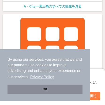
A・City一宮三条のすべての部屋を見る
By using our services, you agree that we and
our
partners
use cookies to improve
advertising and enhance your experience on
アプリに切り替えて、サクサクお部屋探し
our services.
Privacy Policy
会員登録なしですぐ使える。マップ検索やお気に入り保存など、
アプリ限定の便利な機能が使えます！
OK
Web版で続行
アプリを開く
駅・沿線を変更
絞り込み条件を変更