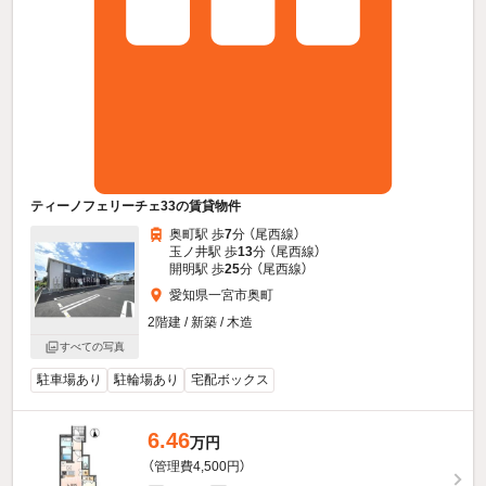
ティーノフェリーチェ33の賃貸物件
奥町駅 歩
7
分 （尾西線）
玉ノ井駅 歩
13
分 （尾西線）
開明駅 歩
25
分 （尾西線）
愛知県一宮市奥町
2階建 / 新築 / 木造
すべての写真
駐車場あり
駐輪場あり
宅配ボックス
6.46
万円
（管理費4,500円）