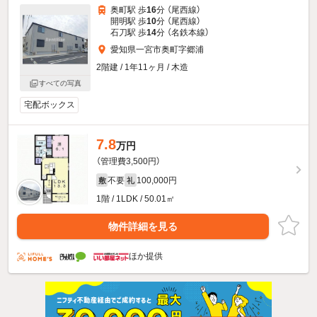
奥町駅 歩
16
分 （尾西線）
開明駅 歩
10
分 （尾西線）
石刀駅 歩
14
分 （名鉄本線）
愛知県一宮市奥町字郷浦
2階建 / 1年11ヶ月 / 木造
すべての写真
宅配ボックス
7.8
万円
（管理費3,500円）
不要
100,000円
敷
礼
1階 / 1LDK / 50.01㎡
物件詳細を見る
ほか提供