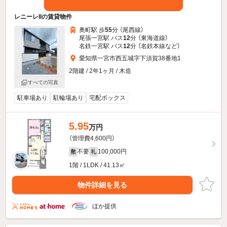
レニーレIIの賃貸物件
奥町駅 歩
55
分 （尾西線）
尾張一宮駅 バス
12
分 （東海道線）
名鉄一宮駅 バス
12
分 （名鉄本線
など
）
愛知県一宮市西五城字下須賀38番地1
2階建 / 2年1ヶ月 / 木造
すべての写真
駐車場あり
駐輪場あり
宅配ボックス
5.95
万円
（管理費4,600円）
不要
100,000円
敷
礼
1階 / 1LDK / 41.13㎡
物件詳細を見る
ほか提供