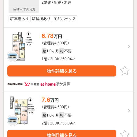
2階建 / 新築 / 木造
すべての写真
駐車場あり
駐輪場あり
宅配ボックス
6.78
万円
（管理費4,500円）
1.0ヶ月
不要
敷
礼
1階 / 2LDK / 50.04㎡
物件詳細を見る
ほか提供
7.6
万円
（管理費4,500円）
1.0ヶ月
不要
敷
礼
2階 / 2LDK / 56.89㎡
物件詳細を見る