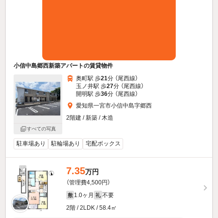
小信中島郷西新築アパートの賃貸物件
奥町駅 歩
21
分 （尾西線）
玉ノ井駅 歩
27
分 （尾西線）
開明駅 歩
36
分 （尾西線）
愛知県一宮市小信中島字郷西
2階建 / 新築 / 木造
すべての写真
駐車場あり
駐輪場あり
宅配ボックス
7.35
万円
（管理費4,500円）
1.0ヶ月
不要
敷
礼
2階 / 2LDK / 58.4㎡