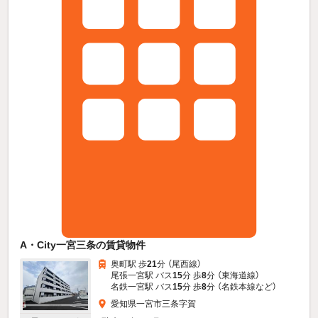
A・City一宮三条の賃貸物件
奥町駅 歩
21
分 （尾西線）
尾張一宮駅 バス
15
分 歩
8
分 （東海道線）
名鉄一宮駅 バス
15
分 歩
8
分 （名鉄本線
など
）
愛知県一宮市三条字賀