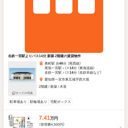
名鉄一宮駅よりバス14分 新築 2階建の賃貸物件
奥町駅 歩
46
分 （尾西線）
尾張一宮駅 バス
14
分 （東海道線）
名鉄一宮駅 バス
14
分 （名鉄本線
など
）
愛知県一宮市東五城字西大堀
2階建 / 新築 / 木造
すべての写真
駐車場あり
駐輪場あり
宅配ボックス
7.41
万円
（管理費4,500円）