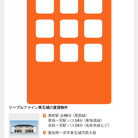
リーブルファイン東五城の賃貸物件
奥町駅 歩
46
分 （尾西線）
尾張一宮駅 バス
14
分 （東海道線）
名鉄一宮駅 バス
14
分 （名鉄本線
など
）
愛知県一宮市東五城字西大堀