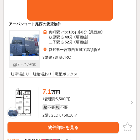
アーバンコート尾西の賃貸物件
奥町駅 バス
10
分 歩
6
分 （尾西線）
萩原駅 歩
49
分 （尾西線）
二子駅 歩
52
分 （尾西線）
愛知県一宮市西五城字高須賀６
3階建 / 新築 / RC
すべての写真
駐車場あり
駐輪場あり
宅配ボックス
7.1
万円
（管理費5,500円）
不要
不要
敷
礼
2階 / 2LDK / 50.16㎡
物件詳細を見る