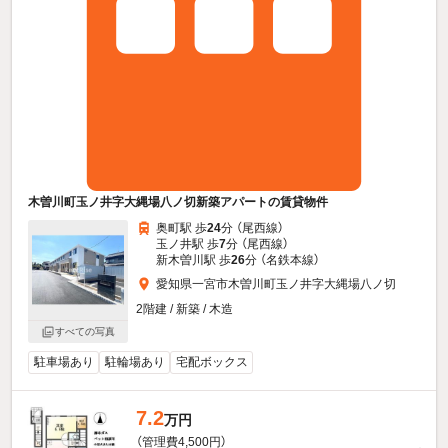
木曽川町玉ノ井字大縄場八ノ切新築アパートの賃貸物件
奥町駅 歩
24
分 （尾西線）
玉ノ井駅 歩
7
分 （尾西線）
新木曽川駅 歩
26
分 （名鉄本線）
愛知県一宮市木曽川町玉ノ井字大縄場八ノ切
2階建 / 新築 / 木造
すべての写真
駐車場あり
駐輪場あり
宅配ボックス
7.2
万円
（管理費4,500円）