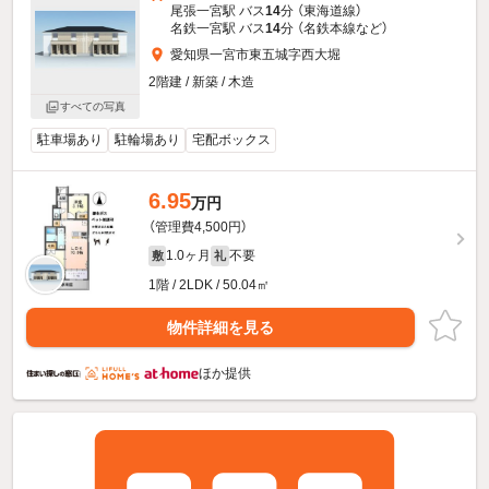
尾張一宮駅 バス
14
分 （東海道線）
名鉄一宮駅 バス
14
分 （名鉄本線
など
）
愛知県一宮市東五城字西大堀
2階建 / 新築 / 木造
すべての写真
駐車場あり
駐輪場あり
宅配ボックス
6.95
万円
（管理費4,500円）
1.0ヶ月
不要
敷
礼
1階 / 2LDK / 50.04㎡
物件詳細を見る
ほか提供