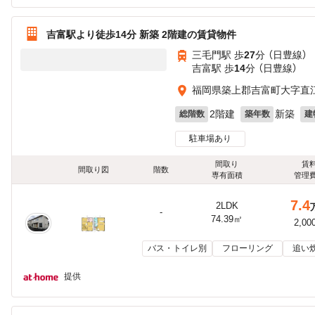
吉富駅より徒歩14分 新築 2階建の賃貸物件
三毛門駅 歩
27
分 （日豊線）
吉富駅 歩
14
分 （日豊線）
福岡県築上郡吉富町大字直
2階建
新築
総階数
築年数
建
駐車場あり
間取り
賃
間取り図
階数
専有面積
管理
7.4
2LDK
-
74.39㎡
2,00
バス・トイレ別
フローリング
追い
提供