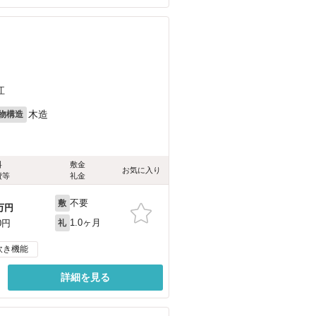
江
木造
物構造
料
敷金
お気に入り
費等
礼金
不要
敷
万円
1.0ヶ月
0円
礼
炊き機能
詳細を見る