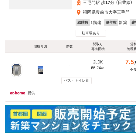
三毛門駅 歩
17
分 （日豊線）
福岡県豊前市大字三毛門
1階建
新築
総階数
築年数
建
駐車場あり
間取り
賃
間取り図
階数
専有面積
管理
7.5
2LDK
-
66.24㎡
不
バス・トイレ別
提供