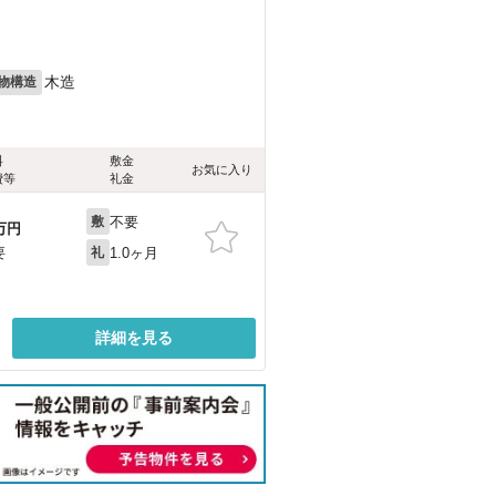
木造
物構造
料
敷金
お気に入り
費等
礼金
不要
敷
万円
1.0ヶ月
要
礼
詳細を見る