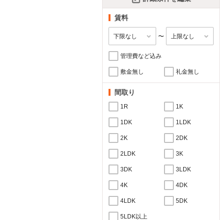
賃料
〜
管理費など込み
敷金無し
礼金無し
間取り
1R
1K
1DK
1LDK
2K
2DK
2LDK
3K
3DK
3LDK
4K
4DK
4LDK
5DK
5LDK以上