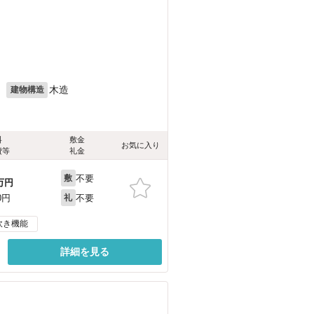
月
木造
建物構造
料
敷金
お気に入り
費等
礼金
不要
敷
万円
不要
0円
礼
炊き機能
詳細を見る