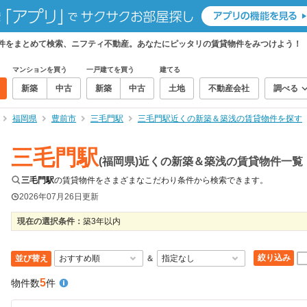
物件をまとめて検索、ニフティ不動産。あなたにピッタリの賃貸物件をみつけよう！
マンションを買う
一戸建てを買う
建てる
新築
中古
新築
中古
土地
不動産会社
調べる
福岡県
豊前市
三毛門駅
三毛門駅近くの新築＆築浅の賃貸物件を探す
三毛門駅
(福岡県)近くの新築＆築浅の賃貸物件一覧
三毛門駅
の賃貸物件をさまざまなこだわり条件から検索できます。
2026年07月26日
更新
現在の選択条件：
築3年以内
絞り込み
並び替え
＆
5
物件数
件