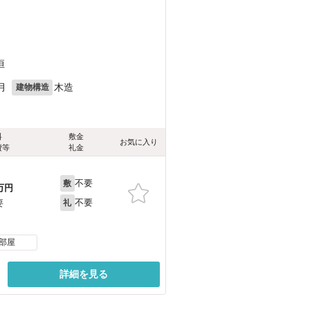
恒
月
木造
建物構造
料
敷金
お気に入り
費等
礼金
不要
敷
万円
不要
要
礼
部屋
詳細を見る