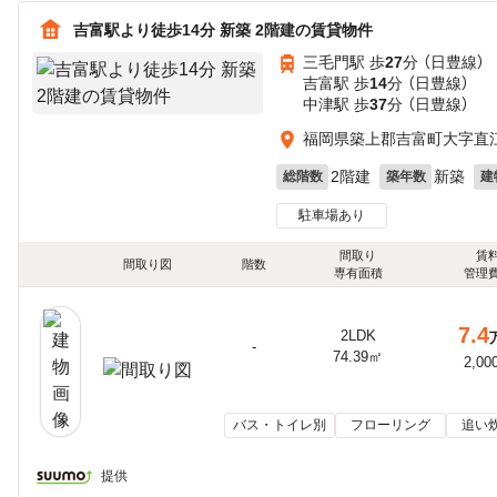
吉富駅より徒歩14分 新築 2階建の賃貸物件
三毛門駅 歩
27
分 （日豊線）
吉富駅 歩
14
分 （日豊線）
中津駅 歩
37
分 （日豊線）
福岡県築上郡吉富町大字直
2階建
新築
総階数
築年数
建
駐車場あり
間取り
賃
間取り図
階数
専有面積
管理
7.4
2LDK
-
74.39㎡
2,00
バス・トイレ別
フローリング
追い
提供