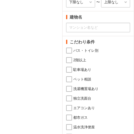
〜
建物名
こだわり条件
バス・トイレ別
2階以上
駐車場あり
ペット相談
洗濯機置場あり
独立洗面台
エアコンあり
都市ガス
温水洗浄便座