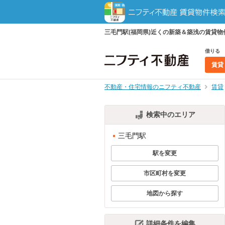
三毛門駅(福岡県)近くの新築＆築浅の賃貸
借りる
賃貸
不動産・住宅情報のニフティ不動産
賃貸
検索中のエリア
三毛門駅
駅を変更
市区町村を変更
地図から探す
詳細条件を編集