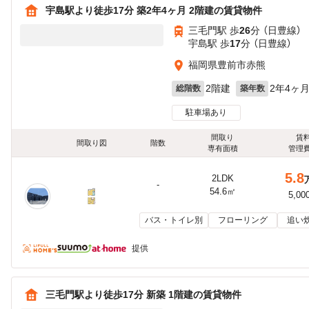
宇島駅より徒歩17分 築2年4ヶ月 2階建の賃貸物件
三毛門駅 歩
26
分 （日豊線）
宇島駅 歩
17
分 （日豊線）
福岡県豊前市赤熊
2階建
2年4ヶ
総階数
築年数
駐車場あり
間取り
賃
間取り図
階数
専有面積
管理
5.8
2LDK
-
54.6㎡
5,00
バス・トイレ別
フローリング
追い
提供
三毛門駅より徒歩17分 新築 1階建の賃貸物件