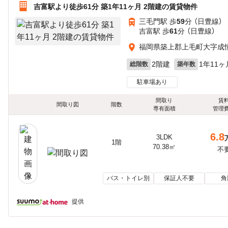
吉富駅より徒歩61分 築1年11ヶ月 2階建の賃貸物件
三毛門駅 歩
59
分 （日豊線）
吉富駅 歩
61
分 （日豊線）
福岡県築上郡上毛町大字成
2階建
1年11ヶ
総階数
築年数
駐車場あり
間取り
賃
間取り図
階数
専有面積
管理
6.8
3LDK
1階
70.38㎡
不
バス・トイレ別
保証人不要
角
提供