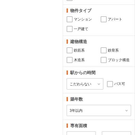
物件タイプ
マンション
アパート
一戸建て
建物構造
鉄筋系
鉄骨系
木造系
ブロック構造
駅からの時間
バス可
築年数
専有面積