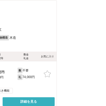
江
木造
物構造
料
敷金
お気に入り
費等
礼金
不要
敷
万円
74,000円
0円
礼
炊き機能
詳細を見る