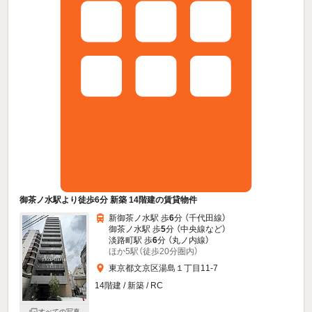
御茶ノ水駅より徒歩6分 新築 14階建の賃貸物件
新御茶ノ水駅 歩
6
分 （千代田線）
御茶ノ水駅 歩
5
分 （中央線
など
）
淡路町駅 歩
6
分 （丸ノ内線）
ほか5駅（徒歩20分圏内）
東京都文京区湯島１丁目11-7
14階建 / 新築 / RC
すべての写真