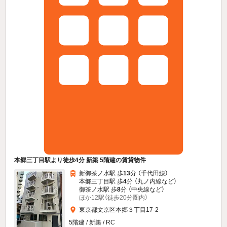
本郷三丁目駅より徒歩4分 新築 5階建の賃貸物件
新御茶ノ水駅 歩
13
分 （千代田線）
本郷三丁目駅 歩
4
分 （丸ノ内線
など
）
御茶ノ水駅 歩
8
分 （中央線
など
）
ほか12駅（徒歩20分圏内）
東京都文京区本郷３丁目17-2
5階建 / 新築 / RC