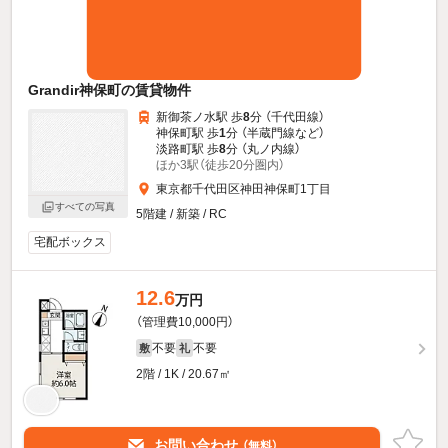
Grandir神保町の賃貸物件
新御茶ノ水駅 歩
8
分 （千代田線）
神保町駅 歩
1
分 （半蔵門線
など
）
淡路町駅 歩
8
分 （丸ノ内線）
ほか3駅（徒歩20分圏内）
東京都千代田区神田神保町1丁目
すべての写真
5階建 / 新築 / RC
宅配ボックス
12.6
万円
（管理費10,000円）
不要
不要
敷
礼
2階 / 1K / 20.67㎡
お問い合わせ
（無料）