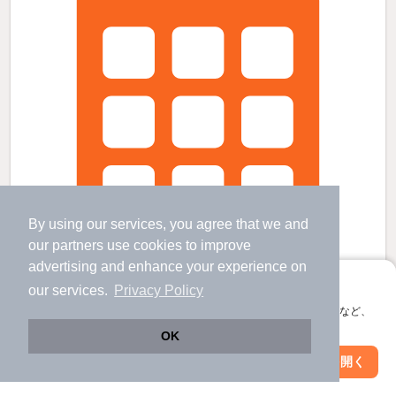
By using our services, you agree that we and
our
partners
use cookies to improve
advertising and enhance your experience on
アプリに切り替えて、サクサクお部屋探し
our services.
Privacy Policy
会員登録なしですぐ使える。マップ検索やお気に入り保存など、
アプリ限定の便利な機能が使えます！
OK
リビオメゾン湯島の賃貸物件
Web版で続行
アプリを開く
駅・沿線を変更
絞り込み条件を変更
新御茶ノ水駅 歩
19
分 （千代田線）
湯島駅 歩
7
分 （千代田線）