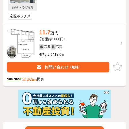
すべての写真
宅配ボックス
11.7
万円
（管理費8,000円）
不要
不要
敷
礼
4階 / 1R / 19.6㎡
お問い合わせ
（無料）
提供