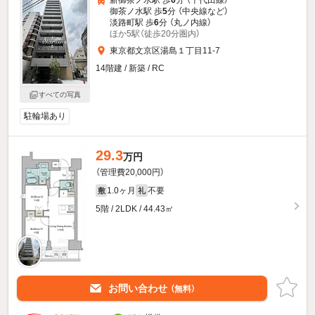
新御茶ノ水駅 歩
6
分 （千代田線）
御茶ノ水駅 歩
5
分 （中央線
など
）
淡路町駅 歩
6
分 （丸ノ内線）
ほか5駅（徒歩20分圏内）
東京都文京区湯島１丁目11-7
14階建 / 新築 / RC
すべての写真
駐輪場あり
29.3
万円
（管理費20,000円）
1.0ヶ月
不要
敷
礼
5階 / 2LDK / 44.43㎡
お問い合わせ
（無料）