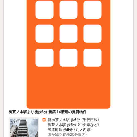
御茶ノ水駅より徒歩6分 新築 14階建の賃貸物件
新御茶ノ水駅 歩
6
分 （千代田線）
御茶ノ水駅 歩
5
分 （中央線
など
）
淡路町駅 歩
6
分 （丸ノ内線）
ほか5駅（徒歩20分圏内）