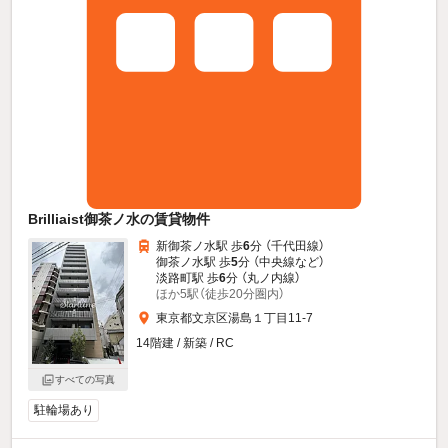
Brilliaist御茶ノ水の賃貸物件
新御茶ノ水駅 歩
6
分 （千代田線）
御茶ノ水駅 歩
5
分 （中央線
など
）
淡路町駅 歩
6
分 （丸ノ内線）
ほか5駅（徒歩20分圏内）
東京都文京区湯島１丁目11-7
14階建 / 新築 / RC
すべての写真
駐輪場あり