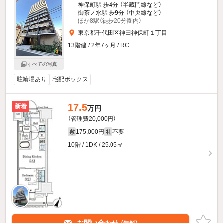
神保町駅 歩
4
分 （半蔵門線
など
）
御茶ノ水駅 歩
9
分 （中央線
など
）
ほか8駅（徒歩20分圏内）
東京都千代田区神田神保町１丁目
13階建 / 2年7ヶ月 / RC
すべての写真
駐輪場あり
宅配ボックス
17.5
新着
万円
（管理費20,000円）
175,000円
不要
敷
礼
10階 / 1DK / 25.05㎡
お問い合わせ
（無料）