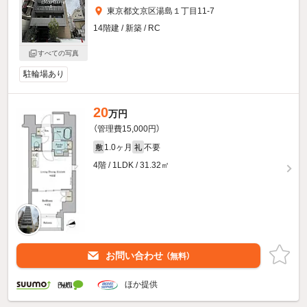
東京都文京区湯島１丁目11-7
14階建 / 新築 / RC
すべての写真
駐輪場あり
20
万円
（管理費15,000円）
1.0ヶ月
不要
敷
礼
4階 / 1LDK / 31.32㎡
お問い合わせ
（無料）
ほか提供