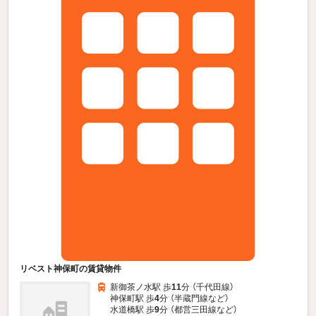
リベスト神保町の賃貸物件
新御茶ノ水駅 歩
11
分 （千代田線）
神保町駅 歩
4
分 （半蔵門線
など
）
水道橋駅 歩
9
分 （都営三田線
など
）