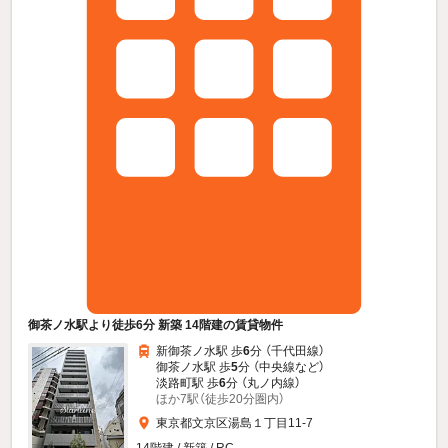
御茶ノ水駅より徒歩6分 新築 14階建の賃貸物件
新御茶ノ水駅 歩
6
分 （千代田線）
御茶ノ水駅 歩
5
分 （中央線
など
）
淡路町駅 歩
6
分 （丸ノ内線）
ほか7駅（徒歩20分圏内）
東京都文京区湯島１丁目11-7
14階建 / 新築 / RC