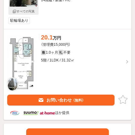
すべての写真
駐輪場あり
20.1
万円
（管理費15,000円）
1.0ヶ月
不要
敷
礼
5階 / 1LDK / 31.32㎡
お問い合わせ
（無料）
ほか提供