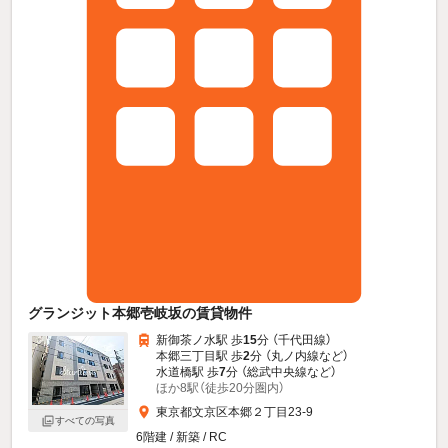
グランジット本郷壱岐坂の賃貸物件
新御茶ノ水駅 歩
15
分 （千代田線）
本郷三丁目駅 歩
2
分 （丸ノ内線
など
）
水道橋駅 歩
7
分 （総武中央線
など
）
ほか8駅（徒歩20分圏内）
東京都文京区本郷２丁目23-9
すべての写真
6階建 / 新築 / RC