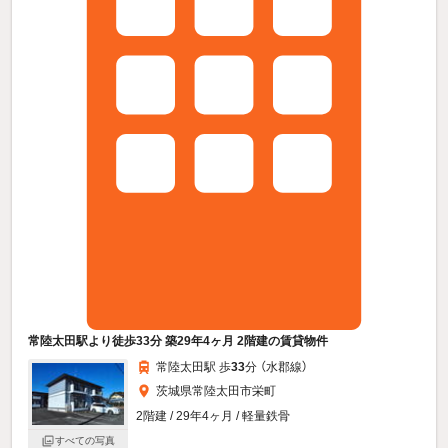
常陸太田駅より徒歩33分 築29年4ヶ月 2階建の賃貸物件
常陸太田駅 歩
33
分 （水郡線）
茨城県常陸太田市栄町
2階建 / 29年4ヶ月 / 軽量鉄骨
すべての写真