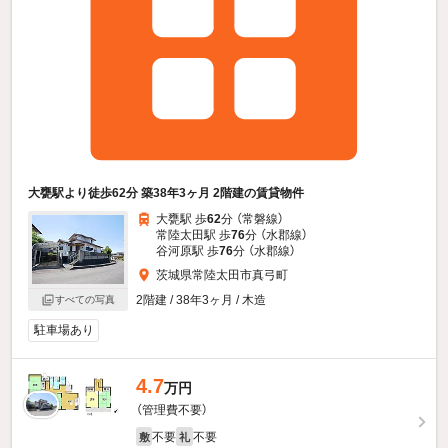
大甕駅より徒歩62分 築38年3ヶ月 2階建の賃貸物件
大甕駅 歩
62
分 （常磐線）
常陸太田駅 歩
76
分 （水郡線）
谷河原駅 歩
76
分 （水郡線）
茨城県常陸太田市真弓町
2階建 / 38年3ヶ月 / 木造
すべての写真
駐車場あり
4.7
万円
（管理費不要）
不要
不要
敷
礼