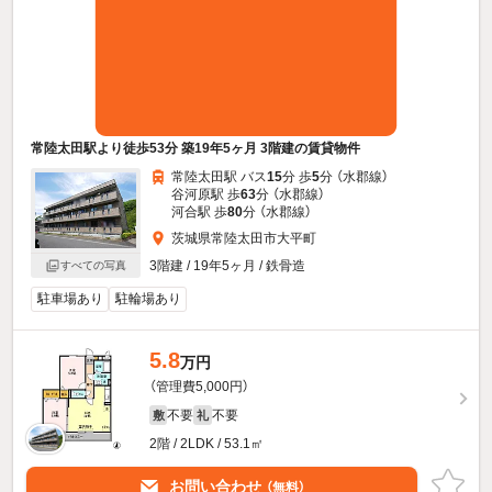
常陸太田駅より徒歩53分 築19年5ヶ月 3階建の賃貸物件
常陸太田駅 バス
15
分 歩
5
分 （水郡線）
谷河原駅 歩
63
分 （水郡線）
河合駅 歩
80
分 （水郡線）
茨城県常陸太田市大平町
3階建 / 19年5ヶ月 / 鉄骨造
すべての写真
駐車場あり
駐輪場あり
5.8
万円
（管理費5,000円）
不要
不要
敷
礼
2階 / 2LDK / 53.1㎡
お問い合わせ
（無料）