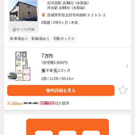
谷河原駅 歩
38
分 （水郡線）
河合駅 歩
55
分 （水郡線）
茨城県常陸太田市内堀町３２５５-２
2階建 / 2年5ヶ月 / 木造
すべての写真
駐車場あり
駐輪場あり
宅配ボックス
7
万円
（管理費2,900円）
不要
1.0ヶ月
敷
礼
1階 / 1LDK / 50.14㎡
物件詳細を見る
ほか提供