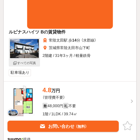
ルピナスハイツ Bの賃貸物件
常陸太田駅 歩
14
分 （水郡線）
茨城県常陸太田市山下町
2階建 / 31年3ヶ月 / 軽量鉄骨
すべての写真
駐車場あり
4.8
万円
（管理費不要）
48,000円
不要
敷
礼
1階 / 1LDK / 39.74㎡
お問い合わせ
（無料）
提供