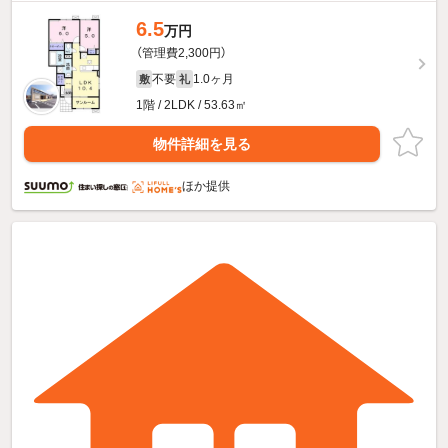
6.5
万円
（管理費2,300円）
不要
1.0ヶ月
敷
礼
1階 / 2LDK / 53.63㎡
物件詳細を見る
ほか提供