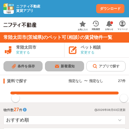
ニフティ不動産
ダウンロード
賃貸アプリ
お知らせ
閲覧履歴
マイページ
お気に入り
常陸太田市(茨城県)のペット可（相談）の賃貸物件一覧
常陸太田市
ペット相談
変更する
変更する
条件を保存
新着通知
アプリで探す
賃料で探す
指定なし
〜
指定なし
27
件
指定した賃料で絞り込む
27
物件数
件
2026年08月03日
更新