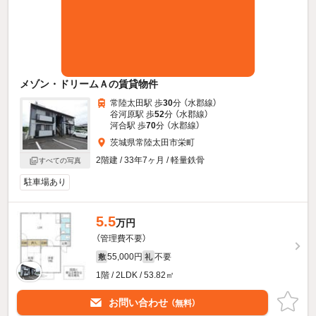
メゾン・ドリームＡの賃貸物件
常陸太田駅 歩
30
分 （水郡線）
谷河原駅 歩
52
分 （水郡線）
河合駅 歩
70
分 （水郡線）
茨城県常陸太田市栄町
2階建 / 33年7ヶ月 / 軽量鉄骨
すべての写真
駐車場あり
5.5
万円
（管理費不要）
55,000円
不要
敷
礼
1階 / 2LDK / 53.82㎡
お問い合わせ
（無料）