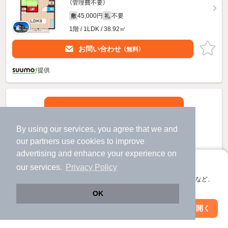
（管理費不要）
45,000円
不要
敷
礼
1階 / 1LDK / 38.92㎡
お問い合わせ
（無料）
提供
By using our services, you agree that we and
our
partners
use cookies to improve
advertising and enhance your experience on
アプリに切り替えて、サクサクお部屋探し
our services.
Privacy Policy
会員登録なしですぐ使える。マップ検索やお気に入り保存など、
アプリ限定の便利な機能が使えます！
OK
Web版で続行
アプリを開く
市区町村を変更
絞り込み条件を変更