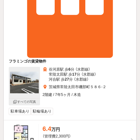
フラミンゴの賃貸物件
谷河原駅 歩
6
分 （水郡線）
常陸太田駅 歩
17
分 （水郡線）
河合駅 歩
27
分 （水郡線）
茨城県常陸太田市磯部町５８６-２
2階建 / 7年5ヶ月 / 木造
すべての写真
駐車場あり
駐輪場あり
6.4
万円
（管理費2,300円）