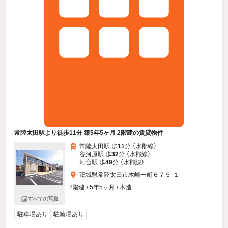
常陸太田駅より徒歩11分 築5年5ヶ月 2階建の賃貸物件
常陸太田駅 歩
11
分 （水郡線）
谷河原駅 歩
32
分 （水郡線）
河合駅 歩
49
分 （水郡線）
茨城県常陸太田市木崎一町６７５-１
2階建 / 5年5ヶ月 / 木造
すべての写真
駐車場あり
駐輪場あり