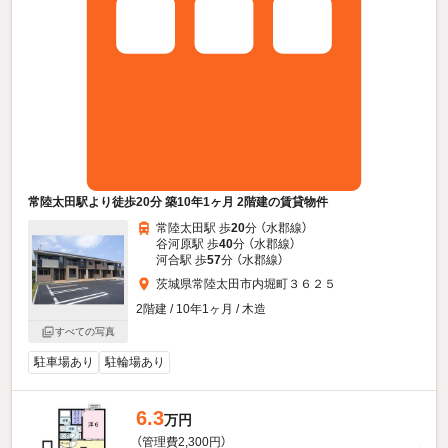
常陸太田駅より徒歩20分 築10年1ヶ月 2階建の賃貸物件
常陸太田駅 歩
20
分 （水郡線）
谷河原駅 歩
40
分 （水郡線）
河合駅 歩
57
分 （水郡線）
茨城県常陸太田市内堀町３６２５
2階建 / 10年1ヶ月 / 木造
すべての写真
駐車場あり
駐輪場あり
6.3
万円
（管理費2,300円）