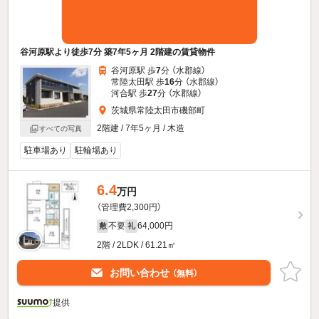
谷河原駅より徒歩7分 築7年5ヶ月 2階建の賃貸物件
谷河原駅 歩
7
分 （水郡線）
常陸太田駅 歩
16
分 （水郡線）
河合駅 歩
27
分 （水郡線）
茨城県常陸太田市磯部町
2階建 / 7年5ヶ月 / 木造
すべての写真
駐車場あり
駐輪場あり
6.4
万円
（管理費2,300円）
不要
64,000円
敷
礼
2階 / 2LDK / 61.21㎡
お問い合わせ
（無料）
提供