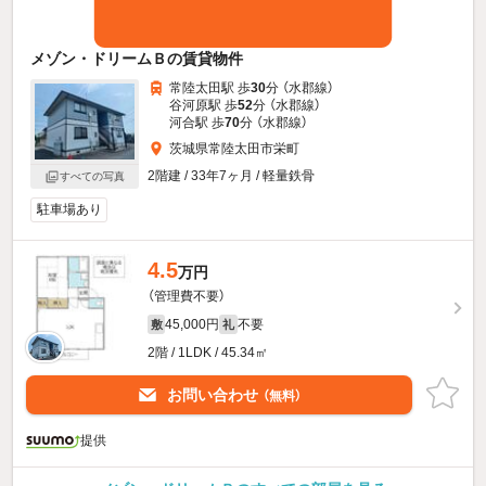
メゾン・ドリームＢの賃貸物件
常陸太田駅 歩
30
分 （水郡線）
谷河原駅 歩
52
分 （水郡線）
河合駅 歩
70
分 （水郡線）
茨城県常陸太田市栄町
2階建 / 33年7ヶ月 / 軽量鉄骨
すべての写真
駐車場あり
4.5
万円
（管理費不要）
45,000円
不要
敷
礼
2階 / 1LDK / 45.34㎡
お問い合わせ
（無料）
提供