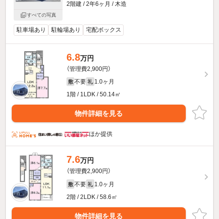
2階建 / 2年6ヶ月 / 木造
すべての写真
駐車場あり
駐輪場あり
宅配ボックス
6.8
万円
（管理費2,900円）
不要
1.0ヶ月
敷
礼
1階 / 1LDK / 50.14㎡
物件詳細を見る
ほか提供
7.6
万円
（管理費2,900円）
不要
1.0ヶ月
敷
礼
2階 / 2LDK / 58.6㎡
物件詳細を見る