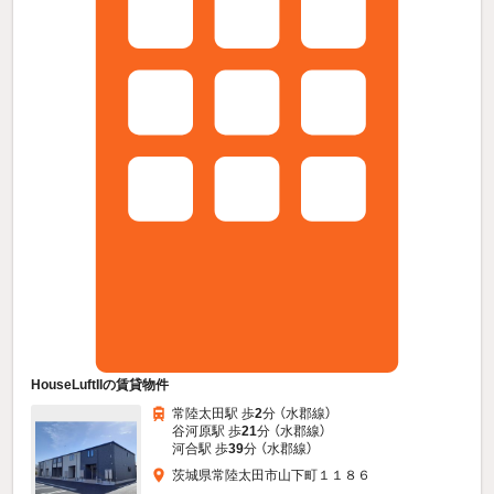
HouseLuftIIの賃貸物件
常陸太田駅 歩
2
分 （水郡線）
谷河原駅 歩
21
分 （水郡線）
河合駅 歩
39
分 （水郡線）
茨城県常陸太田市山下町１１８６