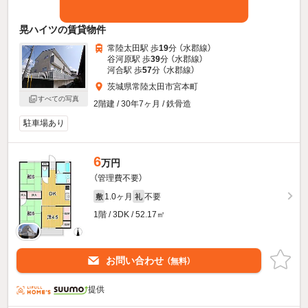
晃ハイツの賃貸物件
常陸太田駅 歩
19
分 （水郡線）
谷河原駅 歩
39
分 （水郡線）
河合駅 歩
57
分 （水郡線）
茨城県常陸太田市宮本町
すべての写真
2階建 / 30年7ヶ月 / 鉄骨造
駐車場あり
6
万円
（管理費不要）
1.0ヶ月
不要
敷
礼
1階 / 3DK / 52.17㎡
お問い合わせ
（無料）
提供