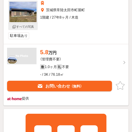
茨城県常陸太田市町屋町
1階建 / 27年8ヶ月 / 木造
すべての写真
駐車場あり
5.8
万円
（管理費不要）
1.0ヶ月
不要
敷
礼
- / 3K / 76.18㎡
お問い合わせ
（無料）
提供