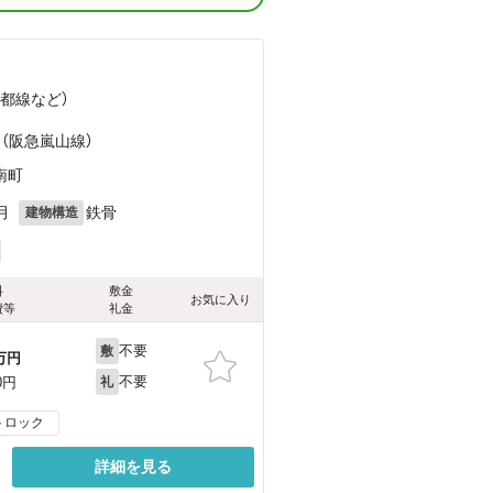
京都線
など
）
）
 （阪急嵐山線）
南町
月
鉄骨
建物構造
料
敷金
お気に入り
費等
礼金
不要
敷
万円
不要
0円
礼
トロック
詳細を見る