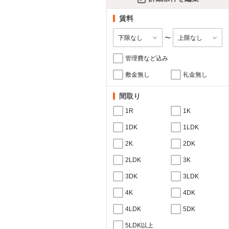
賃料
〜
管理費など込み
敷金無し
礼金無し
間取り
1R
1K
1DK
1LDK
2K
2DK
2LDK
3K
3DK
3LDK
4K
4DK
4LDK
5DK
5LDK以上