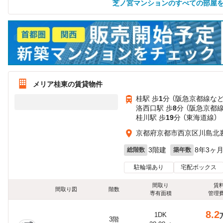
芝ノ宮マンションのすべての部屋
メリア桂東の賃貸物件
桂駅 歩
1
分 （阪急京都線
な
洛西口駅 歩
8
分 （阪急京都線
桂川駅 歩
19
分 （東海道線）
京都府京都市西京区川島北
3階建
8年3ヶ
総階数
築年数
駐輪場あり
宅配ボックス
間取り
賃
間取り図
階数
専有面積
管理
8.2
1DK
3階