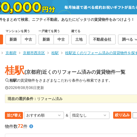
物件をまとめて検索、ニフティ不動産。あなたにピッタリの賃貸物件をみつけよう！
マンションを買う
一戸建てを買う
建てる
新築
中古
新築
中古
土地
不動産会社
調べる
京都府
京都市西京区
桂駅
桂駅近くのリフォーム済みの賃貸物件を探
桂駅
(京都府)近くのリフォーム済みの賃貸物件一覧
桂駅
の賃貸物件をさまざまなこだわり条件から検索できます。
2026年08月06日
更新
現在の選択条件：
リフォーム済み
絞り込み
並び替え
＆
72
物件数
件