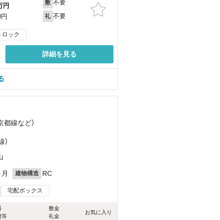
不要
敷
万円
不要
0円
礼
トロック
詳細を見る
る
急京都線
など
）
）
線）
山
ヶ月
RC
建物構造
宅配ボックス
料
敷金
お気に入り
費等
礼金