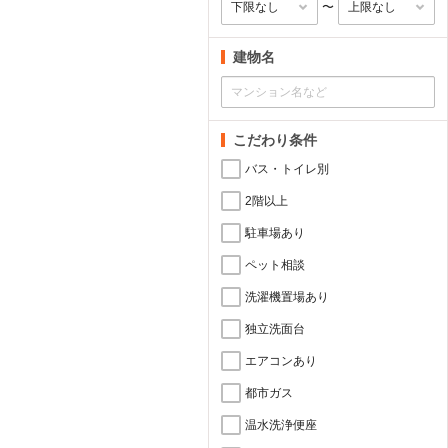
〜
建物名
こだわり条件
バス・トイレ別
2階以上
駐車場あり
ペット相談
洗濯機置場あり
独立洗面台
エアコンあり
都市ガス
温水洗浄便座