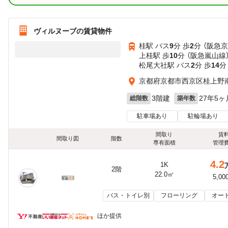
ヴィルヌーブの賃貸物件
桂駅 バス
9
分 歩
2
分 （阪急
上桂駅 歩
10
分 （阪急嵐山線
松尾大社駅 バス
2
分 歩
14
分
京都府京都市西京区桂上野
3階建
27年5ヶ
総階数
築年数
駐車場あり
駐輪場あり
間取り
賃
間取り図
階数
専有面積
管理
4.2
1K
2階
22.0㎡
5,00
バス・トイレ別
フローリング
オー
ほか提供