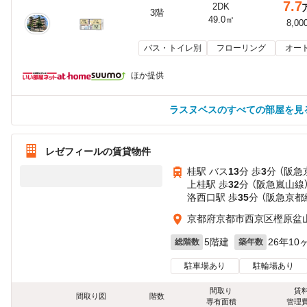
7.7
2DK
3階
49.0㎡
8,00
バス・トイレ別
フローリング
オー
ほか提供
ラスヌベスのすべての部屋を見
レゼフィールの賃貸物件
桂駅 バス
13
分 歩
3
分 （阪
上桂駅 歩
32
分 （阪急嵐山線
洛西口駅 歩
35
分 （阪急京都
京都府京都市西京区樫原盆
5階建
26年10
総階数
築年数
駐車場あり
駐輪場あり
間取り
賃
間取り図
階数
専有面積
管理