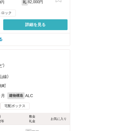
82,000円
0円
礼
トロック
詳細を見る
る
ど
）
）
山線）
南町
ヶ月
ALC
建物構造
宅配ボックス
料
敷金
お気に入り
費等
礼金