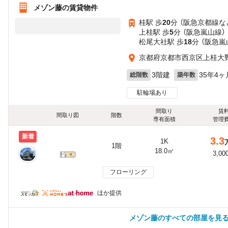
メゾン藤の賃貸物件
桂駅 歩
20
分 （阪急京都線
な
上桂駅 歩
5
分 （阪急嵐山線）
松尾大社駅 歩
18
分 （阪急嵐
京都府京都市西京区上桂大
3階建
35年4ヶ
総階数
築年数
駐輪場あり
間取り
賃
間取り図
階数
専有面積
管理
新着
3.3
1K
1階
18.0㎡
3,00
フローリング
ほか提供
メゾン藤のすべての部屋を見