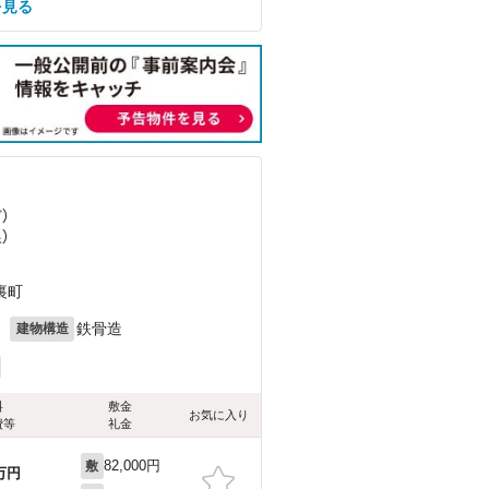
を見る
ど
）
）
裏町
月
鉄骨造
建物構造
料
敷金
お気に入り
費等
礼金
82,000円
敷
万円