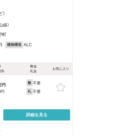
ど
）
山線）
野町
月
ALC
建物構造
料
敷金
お気に入り
費等
礼金
不要
敷
万円
不要
0円
礼
詳細を見る
る