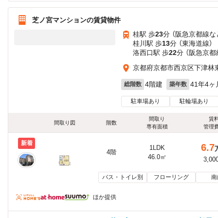
芝ノ宮マンションの賃貸物件
桂駅 歩
23
分 （阪急京都線
な
桂川駅 歩
13
分 （東海道線）
洛西口駅 歩
22
分 （阪急京都
京都府京都市西京区下津林
4階建
41年4ヶ
総階数
築年数
駐車場あり
駐輪場あり
間取り
賃
間取り図
階数
専有面積
管理
新着
6.7
1LDK
4階
46.0㎡
3,00
バス・トイレ別
フローリング
南
ほか提供