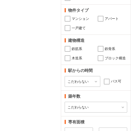
物件タイプ
マンション
アパート
一戸建て
建物構造
鉄筋系
鉄骨系
木造系
ブロック構造
駅からの時間
バス可
築年数
専有面積