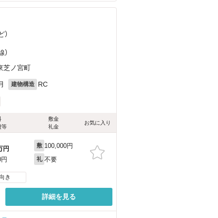
ど
）
線）
東芝ノ宮町
月
RC
建物構造
料
敷金
お気に入り
費等
礼金
100,000円
敷
万円
不要
0円
礼
向き
詳細を見る