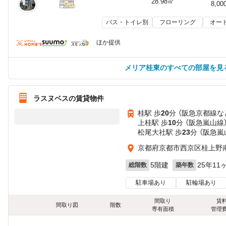
28.98㎡
8,00
バス・トイレ別
フローリング
オー
ほか提供
メリア桂東のすべての部屋を見
ラスヌベスの賃貸物件
桂駅 歩
20
分 （阪急京都線
な
上桂駅 歩
10
分 （阪急嵐山線
松尾大社駅 歩
23
分 （阪急嵐
京都府京都市西京区桂上野
5階建
25年11
総階数
築年数
駐車場あり
駐輪場あり
間取り
賃
間取り図
階数
専有面積
管理