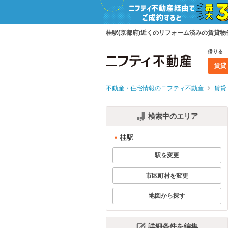
桂駅(京都府)近くのリフォーム済みの賃貸
借りる
賃貸
不動産・住宅情報のニフティ不動産
賃貸
検索中のエリア
桂駅
駅を変更
市区町村を変更
地図から探す
詳細条件を編集