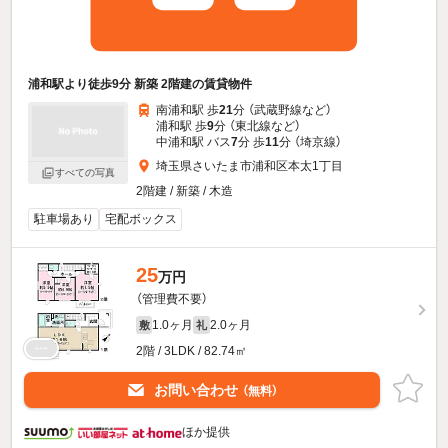
浦和駅より徒歩9分 新築 2階建の賃貸物件
南浦和駅 歩
21
分 （武蔵野線
など
）
浦和駅 歩
9
分 （東北線
など
）
中浦和駅 バス
7
分 歩
11
分 （埼京線）
埼玉県さいたま市浦和区本太1丁目
すべての写真
2階建 / 新築 / 木造
駐車場あり
宅配ボックス
25
万円
（管理費不要）
1.0ヶ月
2.0ヶ月
敷
礼
2階 / 3LDK / 82.74㎡
お問い合わせ
（無料）
ほか提供