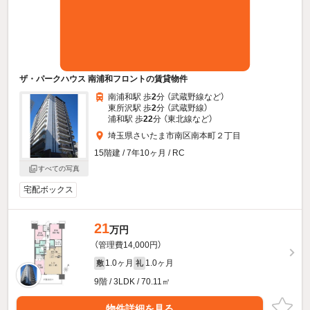
ザ・パークハウス 南浦和フロントの賃貸物件
南浦和駅 歩
2
分 （武蔵野線
など
）
東所沢駅 歩
2
分 （武蔵野線）
浦和駅 歩
22
分 （東北線
など
）
埼玉県さいたま市南区南本町２丁目
15階建 / 7年10ヶ月 / RC
すべての写真
宅配ボックス
21
万円
（管理費14,000円）
1.0ヶ月
1.0ヶ月
敷
礼
9階 / 3LDK / 70.11㎡
物件詳細を見る