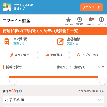
ニフティ不動産
ダウンロード
賃貸アプリ
お知らせ
閲覧履歴
マイページ
お気に入り
南浦和駅(埼玉県)近くの防音の賃貸物件一覧
南浦和駅
楽器相談
変更する
変更する
条件を保存
新着通知
アプリで探す
賃料で探す
指定なし
〜
指定なし
88
件
指定した賃料で絞り込む
88
物件数
件
2026年08月05日
更新