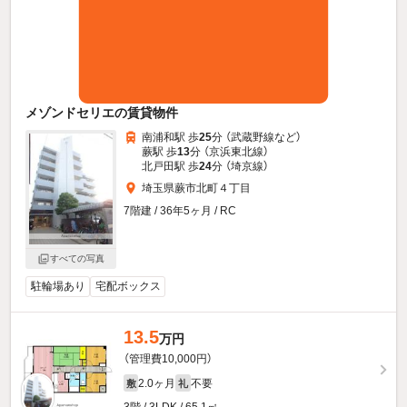
メゾンドセリエの賃貸物件
南浦和駅 歩
25
分 （武蔵野線
など
）
蕨駅 歩
13
分 （京浜東北線）
北戸田駅 歩
24
分 （埼京線）
埼玉県蕨市北町４丁目
7階建 / 36年5ヶ月 / RC
すべての写真
駐輪場あり
宅配ボックス
13.5
万円
（管理費10,000円）
2.0ヶ月
不要
敷
礼
3階 / 3LDK / 65.1㎡