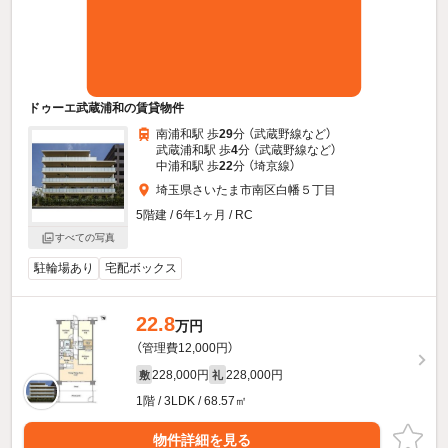
ドゥーエ武蔵浦和の賃貸物件
南浦和駅 歩
29
分 （武蔵野線
など
）
武蔵浦和駅 歩
4
分 （武蔵野線
など
）
中浦和駅 歩
22
分 （埼京線）
埼玉県さいたま市南区白幡５丁目
5階建 / 6年1ヶ月 / RC
すべての写真
駐輪場あり
宅配ボックス
22.8
万円
（管理費12,000円）
228,000円
228,000円
敷
礼
1階 / 3LDK / 68.57㎡
物件詳細を見る