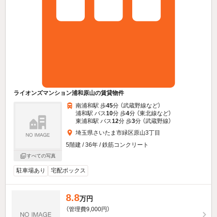
ライオンズマンション浦和原山の賃貸物件
南浦和駅 歩
45
分 （武蔵野線
など
）
浦和駅 バス
10
分 歩
4
分 （東北線
など
）
東浦和駅 バス
12
分 歩
3
分 （武蔵野線）
埼玉県さいたま市緑区原山3丁目
5階建 / 36年 / 鉄筋コンクリート
すべての写真
駐車場あり
宅配ボックス
8.8
万円
（管理費9,000円）