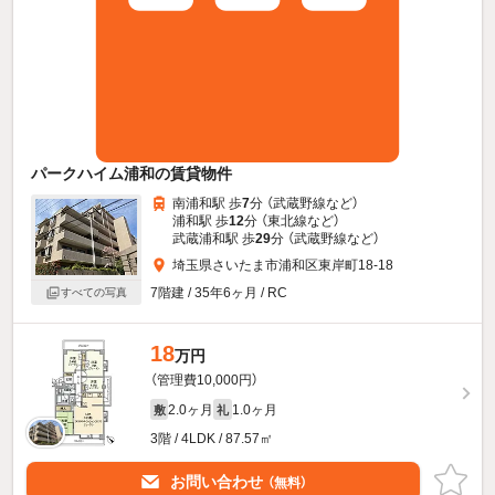
パークハイム浦和の賃貸物件
南浦和駅 歩
7
分 （武蔵野線
など
）
浦和駅 歩
12
分 （東北線
など
）
武蔵浦和駅 歩
29
分 （武蔵野線
など
）
埼玉県さいたま市浦和区東岸町18-18
7階建 / 35年6ヶ月 / RC
すべての写真
18
万円
（管理費10,000円）
2.0ヶ月
1.0ヶ月
敷
礼
3階 / 4LDK / 87.57㎡
お問い合わせ
（無料）