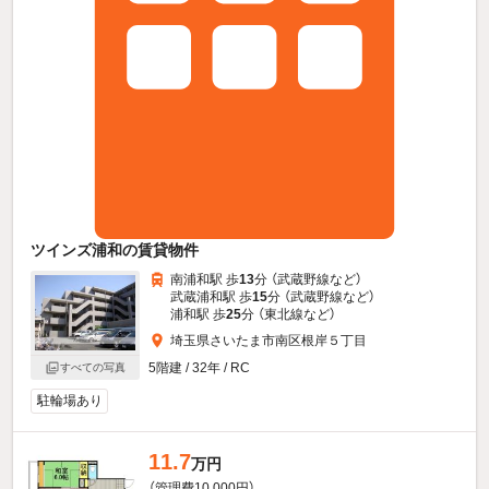
ツインズ浦和の賃貸物件
南浦和駅 歩
13
分 （武蔵野線
など
）
武蔵浦和駅 歩
15
分 （武蔵野線
など
）
浦和駅 歩
25
分 （東北線
など
）
埼玉県さいたま市南区根岸５丁目
5階建 / 32年 / RC
すべての写真
駐輪場あり
11.7
万円
（管理費10,000円）