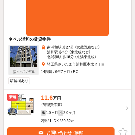
ネベル浦和の賃貸物件
南浦和駅 歩
27
分 （武蔵野線
など
）
浦和駅 歩
5
分 （東北線
など
）
北浦和駅 歩
18
分 （京浜東北線）
埼玉県さいたま市浦和区本太２丁目
14階建 / 6年7ヶ月 / RC
すべての写真
駐輪場あり
11.6
新着
万円
（管理費不要）
1.0ヶ月
2.0ヶ月
敷
礼
2階 / 1LDK / 30.32㎡
お問い合わせ
（無料）