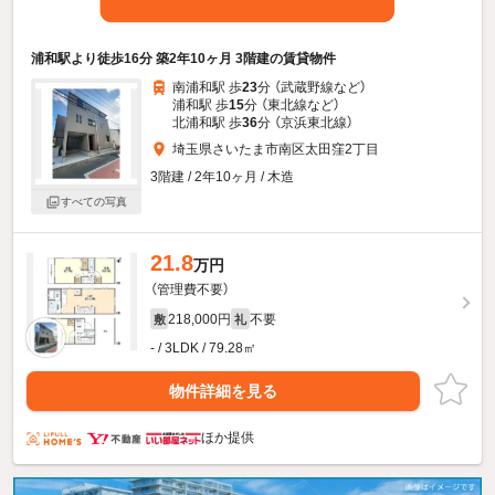
浦和駅より徒歩16分 築2年10ヶ月 3階建の賃貸物件
南浦和駅 歩
23
分 （武蔵野線
など
）
浦和駅 歩
15
分 （東北線
など
）
北浦和駅 歩
36
分 （京浜東北線）
埼玉県さいたま市南区太田窪2丁目
3階建 / 2年10ヶ月 / 木造
すべての写真
21.8
万円
（管理費不要）
218,000円
不要
敷
礼
- / 3LDK / 79.28㎡
物件詳細を見る
ほか提供