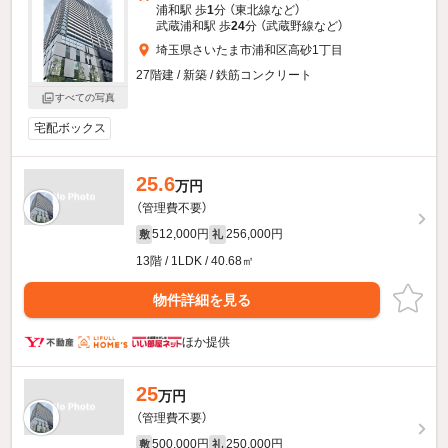
浦和駅 歩
1
分 （東北線
など
）
武蔵浦和駅 歩
24
分 （武蔵野線
など
）
埼玉県さいたま市浦和区高砂1丁目
27階建 / 新築 / 鉄筋コンクリート
すべての写真
宅配ボックス
25.6
万円
（管理費不要）
512,000円
256,000円
敷
礼
13階 / 1LDK / 40.68㎡
物件詳細を見る
ほか提供
25
万円
（管理費不要）
500,000円
250,000円
敷
礼