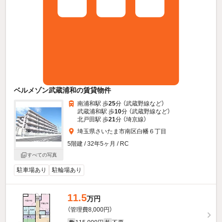
ベルメゾン武蔵浦和の賃貸物件
南浦和駅 歩
25
分 （武蔵野線
など
）
武蔵浦和駅 歩
10
分 （武蔵野線
など
）
北戸田駅 歩
21
分 （埼京線）
埼玉県さいたま市南区白幡６丁目
5階建 / 32年5ヶ月 / RC
すべての写真
駐車場あり
駐輪場あり
11.5
万円
（管理費8,000円）