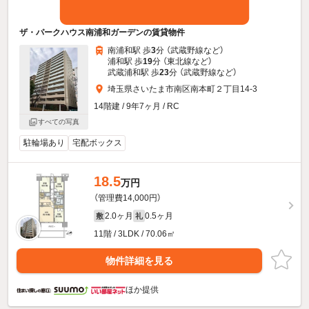
ザ・パークハウス南浦和ガーデンの賃貸物件
南浦和駅 歩
3
分 （武蔵野線
など
）
浦和駅 歩
19
分 （東北線
など
）
武蔵浦和駅 歩
23
分 （武蔵野線
など
）
埼玉県さいたま市南区南本町２丁目14-3
14階建 / 9年7ヶ月 / RC
すべての写真
駐輪場あり
宅配ボックス
18.5
万円
（管理費14,000円）
2.0ヶ月
0.5ヶ月
敷
礼
11階 / 3LDK / 70.06㎡
物件詳細を見る
ほか提供