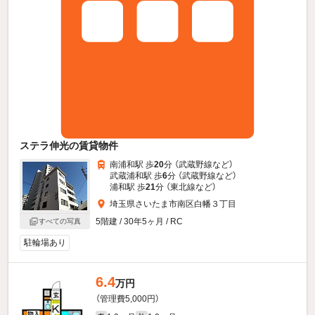
ステラ伸光の賃貸物件
南浦和駅 歩
20
分 （武蔵野線
など
）
武蔵浦和駅 歩
6
分 （武蔵野線
など
）
浦和駅 歩
21
分 （東北線
など
）
埼玉県さいたま市南区白幡３丁目
5階建 / 30年5ヶ月 / RC
すべての写真
駐輪場あり
6.4
万円
（管理費5,000円）