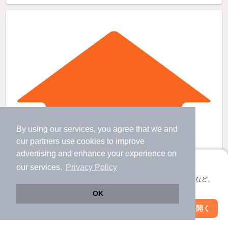
By using our services, you agree that we and
our
partners
use cookies to improve
advertising and enhance your experience on
アプリに切り替えて、サクサクお部屋探し
our services.
Privacy Policy
会員登録なしですぐ使える。マップ検索やお気に入り保存など、
アプリ限定の便利な機能が使えます！
OK
Web版で続行
アプリを開く
駅・沿線を変更
絞り込み条件を変更
浦和駅より徒歩9分 新築 2階建の賃貸物件