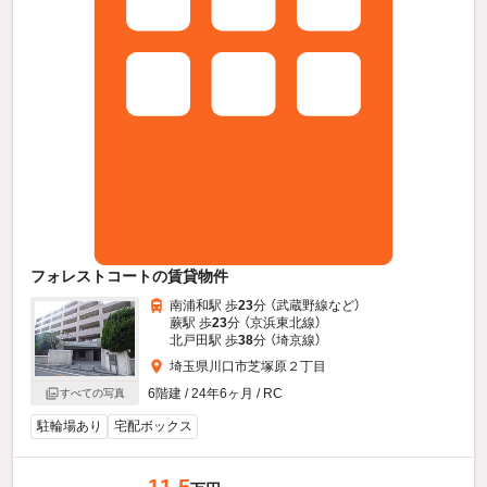
フォレストコートの賃貸物件
南浦和駅 歩
23
分 （武蔵野線
など
）
蕨駅 歩
23
分 （京浜東北線）
北戸田駅 歩
38
分 （埼京線）
埼玉県川口市芝塚原２丁目
6階建 / 24年6ヶ月 / RC
すべての写真
駐輪場あり
宅配ボックス