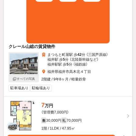
クレール山総の賃貸物件
まつもと町屋駅 歩
42
分 （三国芦原線）
福井駅 歩
5
分 （北陸新幹線
など
）
福井駅駅 歩
5
分 （福鉄線）
福井県福井市高木北４丁目
2階建 / 9年8ヶ月 / 軽量鉄骨
すべての写真
駐車場あり
駐輪場あり
7
万円
（管理費7,000円）
30,000円
70,000円
敷
礼
1階 / 1LDK / 47.95㎡