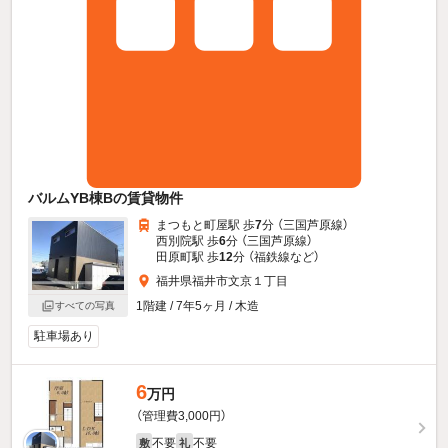
バルムYB棟Bの賃貸物件
まつもと町屋駅 歩
7
分 （三国芦原線）
西別院駅 歩
6
分 （三国芦原線）
田原町駅 歩
12
分 （福鉄線
など
）
福井県福井市文京１丁目
1階建 / 7年5ヶ月 / 木造
すべての写真
駐車場あり
6
万円
（管理費3,000円）
不要
不要
敷
礼