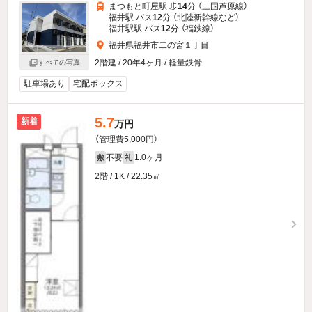
まつもと町屋駅 歩
14
分 （三国芦原線）
福井駅 バス
12
分 （北陸新幹線
など
）
福井駅駅 バス
12
分 （福鉄線）
福井県福井市二の宮１丁目
2階建 / 20年4ヶ月 / 軽量鉄骨
すべての写真
駐車場あり
宅配ボックス
5.7
新着
万円
（管理費5,000円）
不要
1.0ヶ月
敷
礼
2階 / 1K / 22.35㎡