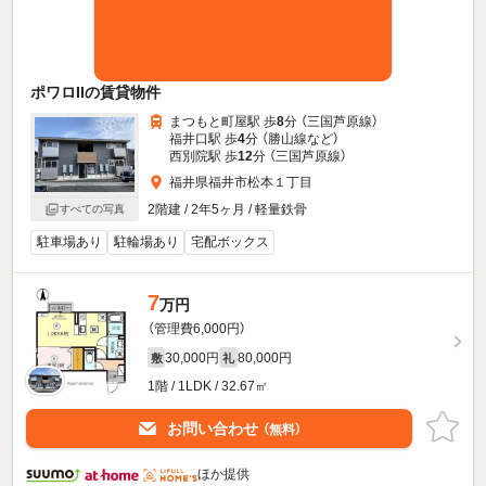
ポワロIIの賃貸物件
まつもと町屋駅 歩
8
分 （三国芦原線）
福井口駅 歩
4
分 （勝山線
など
）
西別院駅 歩
12
分 （三国芦原線）
福井県福井市松本１丁目
2階建 / 2年5ヶ月 / 軽量鉄骨
すべての写真
駐車場あり
駐輪場あり
宅配ボックス
7
万円
（管理費6,000円）
30,000円
80,000円
敷
礼
1階 / 1LDK / 32.67㎡
お問い合わせ
（無料）
ほか提供