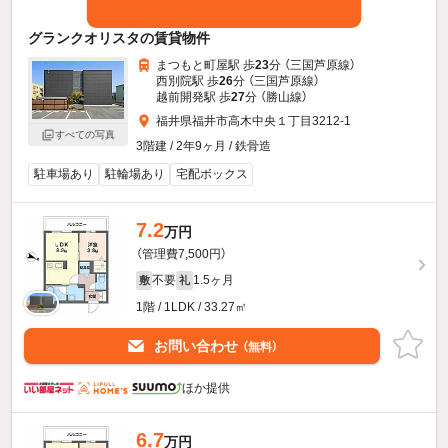
グランクオリスタの賃貸物件
まつもと町屋駅 歩
23
分 （三国芦原線）
西別院駅 歩
26
分 （三国芦原線）
越前開発駅 歩
27
分 （勝山線）
福井県福井市高木中央１丁目3212-1
すべての写真
3階建 / 2年9ヶ月 / 鉄骨造
駐車場あり
駐輪場あり
宅配ボックス
7.2
万円
（管理費7,500円）
不要
1.5ヶ月
敷
礼
1階 / 1LDK / 33.27㎡
お問い合わせ
（無料）
ほか提供
6.7
万円