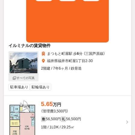
イルミナルの賃貸物件
まつもと町屋駅 歩
6
分 （三国芦原線）
福井県福井市町屋1丁目2-30
2階建 / 7年6ヶ月 / 鉄骨造
すべての写真
駐車場あり
駐輪場あり
5.65
万円
（管理費3,500円）
56,500円
56,500円
敷
礼
1階 / 1LDK / 29.25㎡