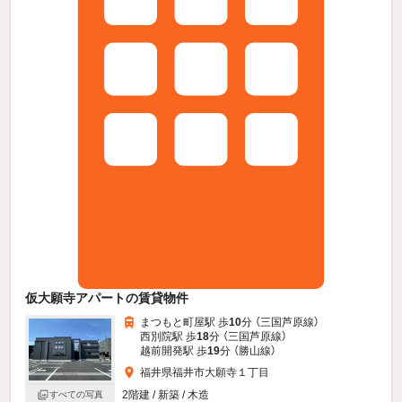
仮大願寺アパートの賃貸物件
まつもと町屋駅 歩
10
分 （三国芦原線）
西別院駅 歩
18
分 （三国芦原線）
越前開発駅 歩
19
分 （勝山線）
福井県福井市大願寺１丁目
2階建 / 新築 / 木造
すべての写真