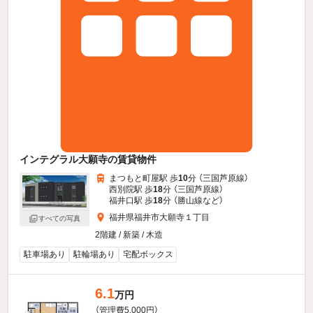
インテグラル大願寺の賃貸物件
まつもと町屋駅 歩
10
分 （三国芦原線）
西別院駅 歩
18
分 （三国芦原線）
福井口駅 歩
18
分 （勝山線
など
）
福井県福井市大願寺１丁目
すべての写真
2階建 / 新築 / 木造
駐車場あり
駐輪場あり
宅配ボックス
6.1
万円
（管理費5,000円）