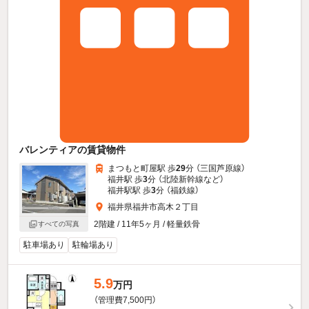
バレンティアの賃貸物件
まつもと町屋駅 歩
29
分 （三国芦原線）
福井駅 歩
3
分 （北陸新幹線
など
）
福井駅駅 歩
3
分 （福鉄線）
福井県福井市高木２丁目
2階建 / 11年5ヶ月 / 軽量鉄骨
すべての写真
駐車場あり
駐輪場あり
5.9
万円
（管理費7,500円）