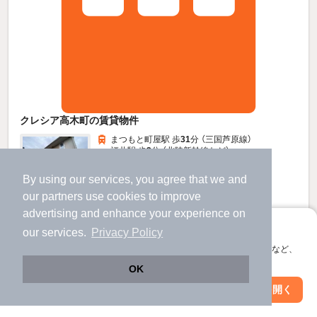
クレシア高木町の賃貸物件
まつもと町屋駅 歩
31
分 （三国芦原線）
福井駅 歩
2
分 （北陸新幹線
など
）
福井駅駅 歩
2
分 （福鉄線）
By using our services, you agree that we and
福井県福井市高木町
our
partners
use cookies to improve
2階建 / 12年4ヶ月 / 軽量鉄骨
すべての写真
advertising and enhance your experience on
駐車場あり
駐輪場あり
アプリに切り替えて、サクサクお部屋探し
our services.
Privacy Policy
会員登録なしですぐ使える。マップ検索やお気に入り保存など、
5.7
万円
アプリ限定の便利な機能が使えます！
OK
（管理費7,000円）
Web版で続行
アプリを開く
30,000円
80,000円
駅・沿線を変更
絞り込み条件を変更
敷
礼
1階 / 1LDK / 30.73㎡