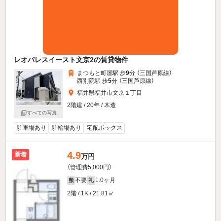
レオパレスイースト文京2の賃貸物件
まつもと町屋駅 歩
9
分 （三国芦原線）
西別院駅 歩
5
分 （三国芦原線）
福井県福井市文京１丁目
2階建 / 20年 / 木造
すべての写真
駐車場あり
駐輪場あり
宅配ボックス
4.9
新着
万円
（管理費5,000円）
不要
1.0ヶ月
敷
礼
2階 / 1K / 21.81㎡