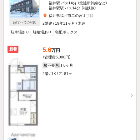
福井駅 バス
14
分 （北陸新幹線
など
）
福井駅駅 バス
14
分 （福鉄線）
福井県福井市二の宮１丁目
すべての写真
2階建 / 19年11ヶ月 / 木造
駐車場あり
駐輪場あり
宅配ボックス
5.6
新着
万円
（管理費5,000円）
不要
1.0ヶ月
敷
礼
2階 / 1K / 21.81㎡