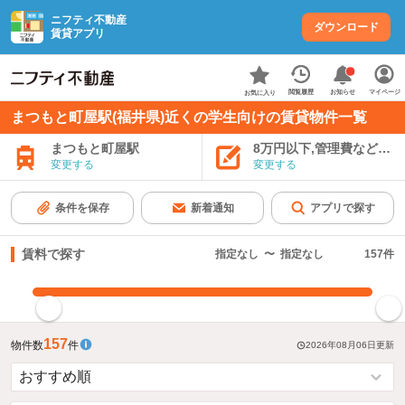
ニフティ不動産
ダウンロード
賃貸アプリ
お知らせ
閲覧履歴
マイページ
お気に入り
まつもと町屋駅(福井県)近くの学生向けの賃貸物件一覧
まつもと町屋駅
8万円以下,管理費など込み
変更する
変更する
条件を保存
新着通知
アプリで探す
賃料で探す
指定なし
〜
指定なし
157
件
指定した賃料で絞り込む
157
物件数
件
2026年08月06日
更新