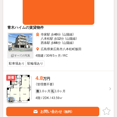
青木ハイムの賃貸物件
寺家駅 歩
40
分 （山陽線）
八本松駅 歩
12
分 （山陽線）
西条駅 歩
66
分 （山陽線）
広島県東広島市八本松町飯田
4階建 / 30年5ヶ月 / RC
すべての写真
駐車場あり
駐輪場あり
4.8
新着
万円
（管理費不要）
1.0ヶ月
1.0ヶ月
敷
礼
4階 / 2DK / 43.59㎡
お問い合わせ
（無料）