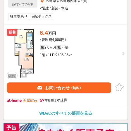
広島県東広島市西条東北町
すべての写真
2階建 / 新築 / 木造
駐車場あり
宅配ボックス
6.4
新着
万円
（管理費4,000円）
2.0ヶ月
不要
敷
礼
1階 / 1LDK / 36.36㎡
お問い合わせ
（無料）
ほか提供
WBeCのすべての部屋を見る