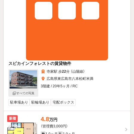
スピカインフォレストの賃貸物件
寺家駅 歩
22
分 （山陽線）
広島県東広島市八本松町米満
3階建 / 20年5ヶ月 / RC
すべての写真
駐車場あり
駐輪場あり
宅配ボックス
4.8
新着
万円
（管理費3,000円）