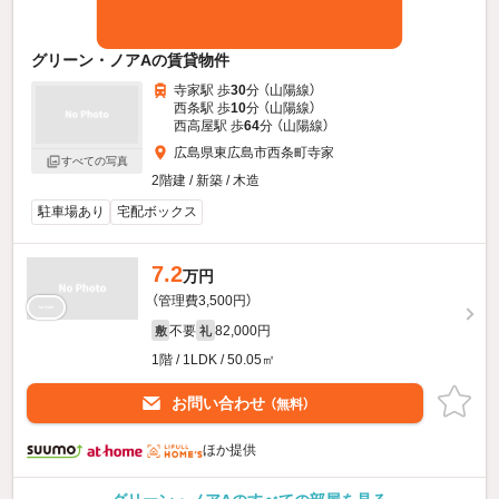
グリーン・ノアAの賃貸物件
寺家駅 歩
30
分 （山陽線）
西条駅 歩
10
分 （山陽線）
西高屋駅 歩
64
分 （山陽線）
広島県東広島市西条町寺家
すべての写真
2階建 / 新築 / 木造
駐車場あり
宅配ボックス
7.2
万円
（管理費3,500円）
不要
82,000円
敷
礼
1階 / 1LDK / 50.05㎡
お問い合わせ
（無料）
ほか提供