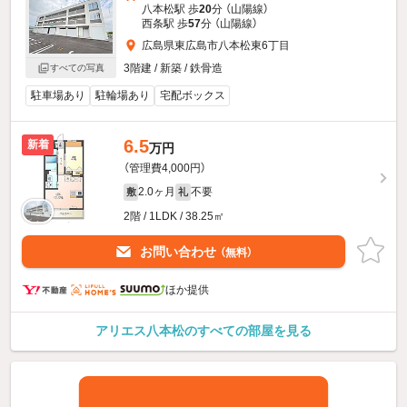
八本松駅 歩
20
分 （山陽線）
西条駅 歩
57
分 （山陽線）
広島県東広島市八本松東6丁目
3階建 / 新築 / 鉄骨造
すべての写真
駐車場あり
駐輪場あり
宅配ボックス
6.5
新着
万円
（管理費4,000円）
2.0ヶ月
不要
敷
礼
2階 / 1LDK / 38.25㎡
お問い合わせ
（無料）
ほか提供
アリエス八本松のすべての部屋を見る