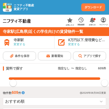
ニフティ不動産
ダウンロード
賃貸アプリ
お知らせ
閲覧履歴
マイページ
お気に入り
寺家駅(広島県)近くの学生向けの賃貸物件一覧
寺家駅
8万円以下,管理費など込み
変更する
変更する
条件を保存
新着通知
アプリで探す
賃料で探す
指定なし
〜
指定なし
609
件
指定した賃料で絞り込む
609
物件数
件
2026年08月09日
更新