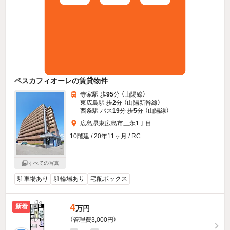
ペスカフィオーレの賃貸物件
寺家駅 歩
95
分 （山陽線）
東広島駅 歩
2
分 （山陽新幹線）
西条駅 バス
19
分 歩
5
分 （山陽線）
広島県東広島市三永1丁目
10階建 / 20年11ヶ月 / RC
すべての写真
駐車場あり
駐輪場あり
宅配ボックス
4
新着
万円
（管理費3,000円）