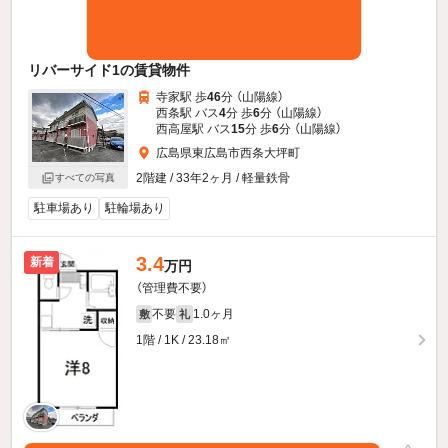
リバーサイド1の賃貸物件
寺家駅 歩
46
分 （山陽線）
西条駅 バス
4
分 歩
6
分 （山陽線）
西高屋駅 バス
15
分 歩
6
分 （山陽線）
広島県東広島市西条大坪町
2階建 / 33年2ヶ月 / 軽量鉄骨
すべての写真
駐車場あり
駐輪場あり
3.4
新着
万円
（管理費不要）
不要
1.0ヶ月
敷
礼
1階 / 1K / 23.18㎡