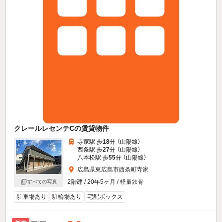
クレールレセンテCの賃貸物件
寺家駅 歩
18
分 （山陽線）
西条駅 歩
27
分 （山陽線）
八本松駅 歩
55
分 （山陽線）
広島県東広島市西条町寺家
2階建 / 20年5ヶ月 / 軽量鉄骨
すべての写真
駐車場あり
駐輪場あり
宅配ボックス