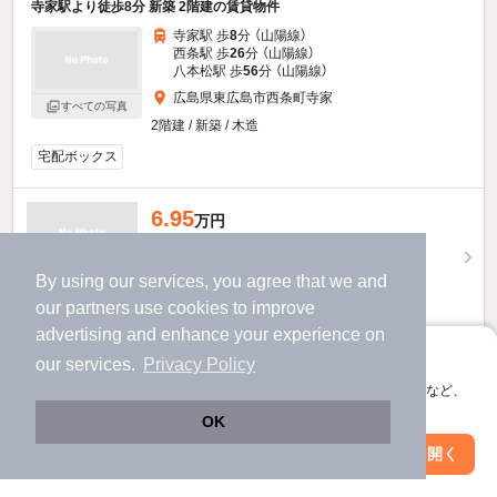
寺家駅より徒歩8分 新築 2階建の賃貸物件
寺家駅 歩
8
分 （山陽線）
西条駅 歩
26
分 （山陽線）
八本松駅 歩
56
分 （山陽線）
広島県東広島市西条町寺家
すべての写真
2階建 / 新築 / 木造
宅配ボックス
6.95
万円
（管理費3,400円）
不要
79,500円
敷
礼
By using our services, you agree that we and
1階 / 1LDK / 50.05㎡
our
partners
use cookies to improve
advertising and enhance your experience on
お問い合わせ
（無料）
アプリに切り替えて、サクサクお部屋探し
our services.
Privacy Policy
会員登録なしですぐ使える。マップ検索やお気に入り保存など、
ほか提供
アプリ限定の便利な機能が使えます！
OK
Web版で続行
アプリを開く
他の人はこんな条件で絞り込んでいます！
駅・沿線を変更
絞り込み条件を変更
人気のこだわり条件