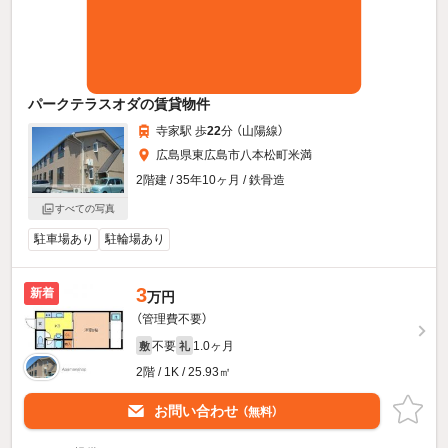
パークテラスオダの賃貸物件
寺家駅 歩
22
分 （山陽線）
広島県東広島市八本松町米満
2階建 / 35年10ヶ月 / 鉄骨造
すべての写真
駐車場あり
駐輪場あり
3
新着
万円
（管理費不要）
不要
1.0ヶ月
敷
礼
2階 / 1K / 25.93㎡
お問い合わせ
（無料）