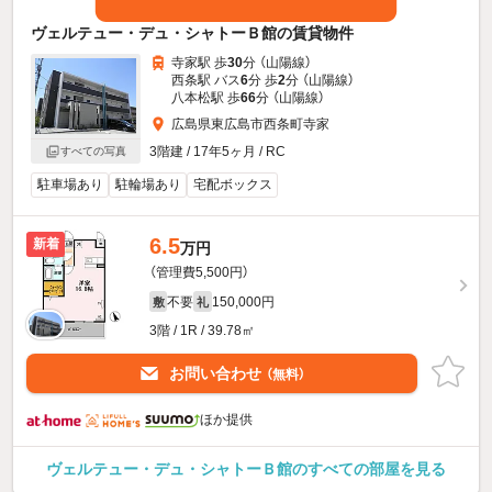
ヴェルテュー・デュ・シャトーＢ館の賃貸物件
寺家駅 歩
30
分 （山陽線）
西条駅 バス
6
分 歩
2
分 （山陽線）
八本松駅 歩
66
分 （山陽線）
広島県東広島市西条町寺家
3階建 / 17年5ヶ月 / RC
すべての写真
駐車場あり
駐輪場あり
宅配ボックス
6.5
新着
万円
（管理費5,500円）
不要
150,000円
敷
礼
3階 / 1R / 39.78㎡
お問い合わせ
（無料）
ほか提供
ヴェルテュー・デュ・シャトーＢ館のすべての部屋を見る