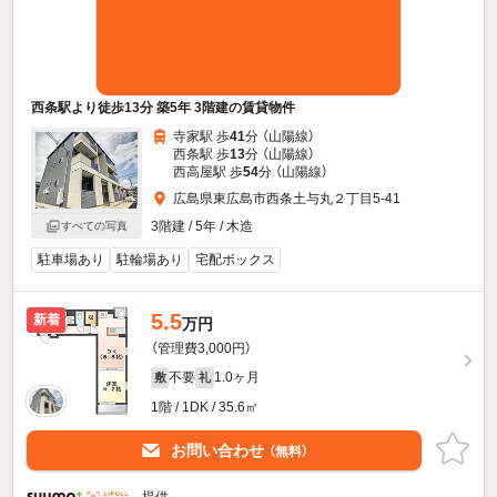
西条駅より徒歩13分 築5年 3階建の賃貸物件
寺家駅 歩
41
分 （山陽線）
西条駅 歩
13
分 （山陽線）
西高屋駅 歩
54
分 （山陽線）
広島県東広島市西条土与丸２丁目5-41
3階建 / 5年 / 木造
すべての写真
駐車場あり
駐輪場あり
宅配ボックス
5.5
新着
万円
（管理費3,000円）
不要
1.0ヶ月
敷
礼
1階 / 1DK / 35.6㎡
お問い合わせ
（無料）
提供