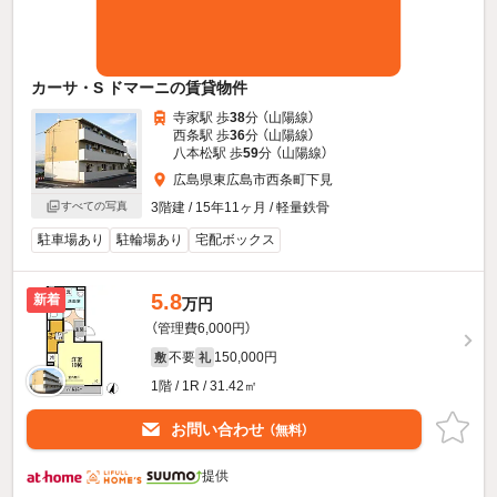
カーサ・S ドマーニの賃貸物件
寺家駅 歩
38
分 （山陽線）
西条駅 歩
36
分 （山陽線）
八本松駅 歩
59
分 （山陽線）
広島県東広島市西条町下見
すべての写真
3階建 / 15年11ヶ月 / 軽量鉄骨
駐車場あり
駐輪場あり
宅配ボックス
5.8
新着
万円
（管理費6,000円）
不要
150,000円
敷
礼
1階 / 1R / 31.42㎡
お問い合わせ
（無料）
提供