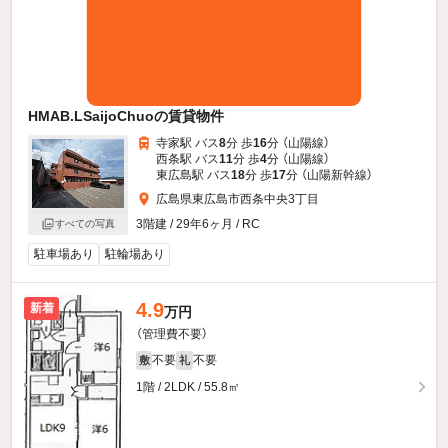
HMAB.LSaijoChuoの賃貸物件
寺家駅 バス
8
分 歩
16
分 （山陽線）
西条駅 バス
11
分 歩
4
分 （山陽線）
東広島駅 バス
18
分 歩
17
分 （山陽新幹線）
広島県東広島市西条中央3丁目
3階建 / 29年6ヶ月 / RC
すべての写真
駐車場あり
駐輪場あり
4.9
新着
万円
（管理費不要）
不要
不要
敷
礼
1階 / 2LDK / 55.8㎡