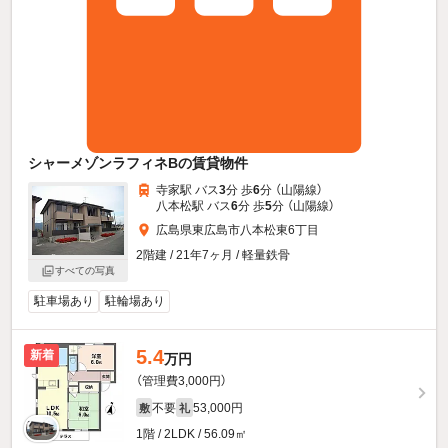
シャーメゾンラフィネBの賃貸物件
寺家駅 バス
3
分 歩
6
分 （山陽線）
八本松駅 バス
6
分 歩
5
分 （山陽線）
広島県東広島市八本松東6丁目
2階建 / 21年7ヶ月 / 軽量鉄骨
すべての写真
駐車場あり
駐輪場あり
5.4
新着
万円
（管理費3,000円）
不要
53,000円
敷
礼
1階 / 2LDK / 56.09㎡