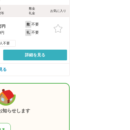
料
敷金
お気に入り
費等
礼金
不要
敷
万円
不要
0円
礼
人不要
詳細を見る
見る
お知らせします