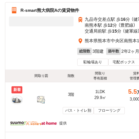
R-smart熊大病院Aの賃貸物件
九品寺交差点駅 歩
16
分 （健
南熊本駅 歩
12
分 （豊肥線）
交通局前駅 歩
15
分 （健軍線
熊本県熊本市中央区南熊本1丁
3階建
2年2ヶ
総階数
築年数
駐輪場あり
宅配ボックス
間取り
賃
間取り図
階数
専有面積
管理
新着
5.5
1LDK
3階
29.9㎡
3,00
バス・トイレ別
フローリング
提供