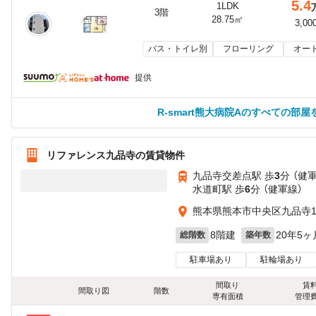
5.4
1LDK
3階
28.75㎡
3,00
バス・トイレ別
フローリング
オー
提供
R-smart熊大病院Aのすべての部屋
リファレンス九品寺の賃貸物件
九品寺交差点駅 歩
3
分 （健
水道町駅 歩
6
分 （健軍線）
熊本県熊本市中央区九品寺
8階建
20年5ヶ
総階数
築年数
駐車場あり
駐輪場あり
間取り
賃
間取り図
階数
専有面積
管理