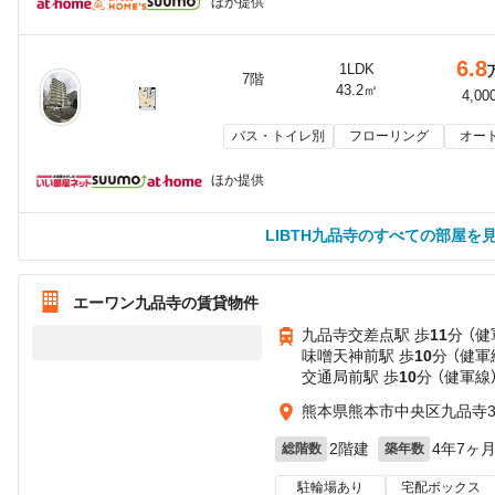
ほか提供
6.8
1LDK
7階
43.2㎡
4,00
バス・トイレ別
フローリング
オー
ほか提供
LIBTH九品寺のすべての部屋を
エーワン九品寺の賃貸物件
九品寺交差点駅 歩
11
分 （健
味噌天神前駅 歩
10
分 （健軍
交通局前駅 歩
10
分 （健軍線
熊本県熊本市中央区九品寺
2階建
4年7ヶ
総階数
築年数
駐輪場あり
宅配ボックス