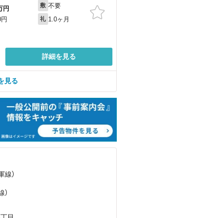
不要
敷
万円
1.0ヶ月
0円
礼
詳細を見る
を見る
軍線）
）
線）
3丁目