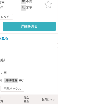
不要
敷
万円
不要
0円
礼
トロック
詳細を見る
を見る
軍線）
1丁目
月
RC
建物構造
宅配ボックス
料
敷金
お気に入り
費等
礼金