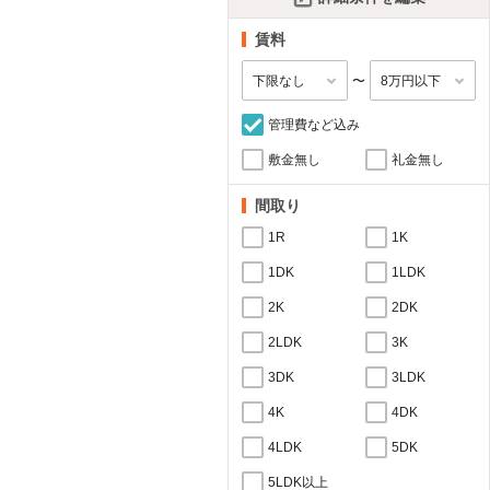
賃料
〜
管理費など込み
敷金無し
礼金無し
間取り
1R
1K
1DK
1LDK
2K
2DK
2LDK
3K
3DK
3LDK
4K
4DK
4LDK
5DK
5LDK以上