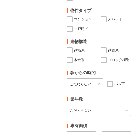
物件タイプ
マンション
アパート
一戸建て
建物構造
鉄筋系
鉄骨系
木造系
ブロック構造
駅からの時間
バス可
築年数
専有面積