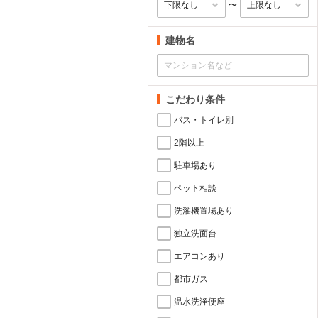
〜
建物名
こだわり条件
バス・トイレ別
2階以上
駐車場あり
ペット相談
洗濯機置場あり
独立洗面台
エアコンあり
都市ガス
温水洗浄便座