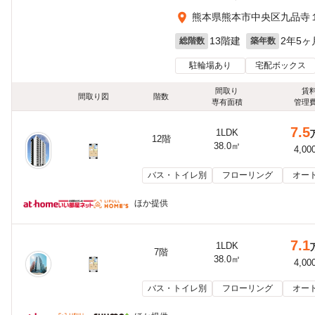
熊本県熊本市中央区九品寺
13階建
2年5ヶ
総階数
築年数
駐輪場あり
宅配ボックス
間取り
賃
間取り図
階数
専有面積
管理
7.5
1LDK
12階
38.0㎡
4,00
バス・トイレ別
フローリング
オー
ほか提供
7.1
1LDK
7階
38.0㎡
4,00
バス・トイレ別
フローリング
オー