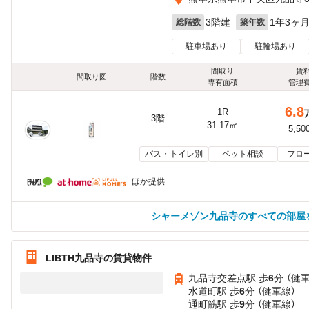
3階建
1年3ヶ
総階数
築年数
駐車場あり
駐輪場あり
間取り
賃
間取り図
階数
専有面積
管理
6.8
1R
3階
31.17㎡
5,50
バス・トイレ別
ペット相談
フロ
ほか提供
シャーメゾン九品寺のすべての部屋
LIBTH九品寺の賃貸物件
九品寺交差点駅 歩
6
分 （健
水道町駅 歩
6
分 （健軍線）
通町筋駅 歩
9
分 （健軍線）