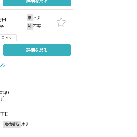
詳細を見る
不要
敷
万円
不要
0円
礼
トロック
詳細を見る
見る
軍線）
線）
）
3丁目
月
木造
建物構造