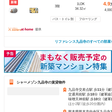
新着
4.9
1LDK
3階
34.32㎡
4,00
バス・トイレ別
フローリング
提供
リファレンス九品寺のすべての部屋
シャーメゾン九品寺の賃貸物件
九品寺交差点駅 歩
11
分 （健
交通局前駅 歩
10
分 （健軍線
味噌天神前駅 歩
10
分 （健軍
ほか2駅（徒歩20分圏内）
熊本県熊本市中央区九品寺