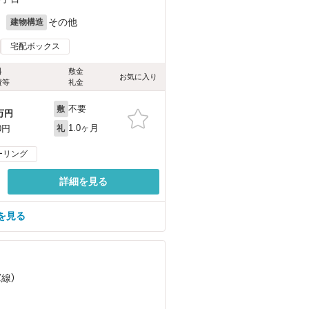
月
その他
建物構造
宅配ボックス
料
敷金
お気に入り
費等
礼金
不要
敷
万円
1.0ヶ月
0円
礼
ーリング
詳細を見る
を見る
軍線）