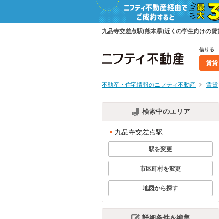
九品寺交差点駅(熊本県)近くの学生向けの
借りる
賃貸
不動産・住宅情報のニフティ不動産
賃貸
検索中のエリア
九品寺交差点駅
駅を変更
市区町村を変更
地図から探す
詳細条件を編集