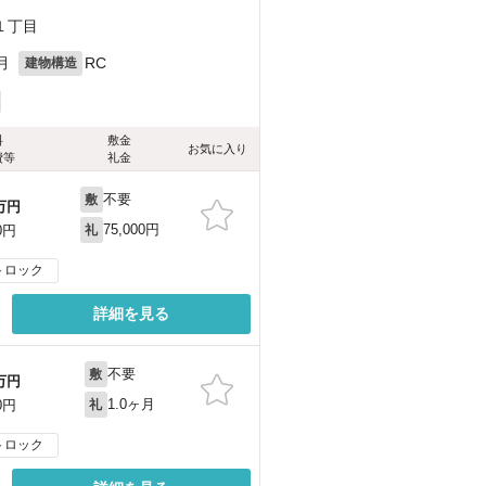
１丁目
月
RC
建物構造
料
敷金
お気に入り
費等
礼金
不要
敷
万円
75,000円
0円
礼
トロック
詳細を見る
不要
敷
万円
1.0ヶ月
0円
礼
トロック