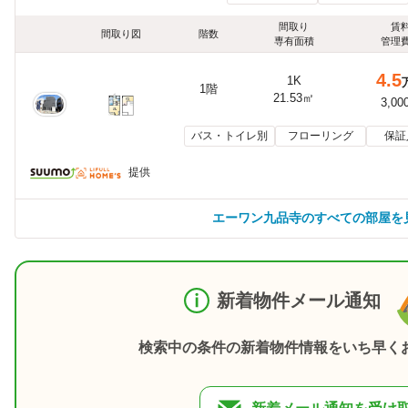
間取り
賃
間取り図
階数
専有面積
管理
4.5
1K
1階
21.53㎡
3,00
バス・トイレ別
フローリング
保証
提供
エーワン九品寺のすべての部屋を
新着物件メール通知
検索中の条件の新着物件情報をいち早く