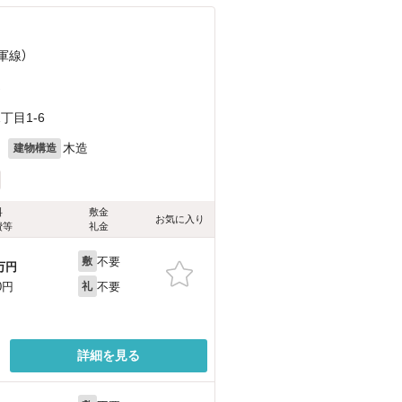
軍線）
）
目1-6
月
木造
建物構造
料
敷金
お気に入り
費等
礼金
不要
敷
万円
不要
0円
礼
詳細を見る