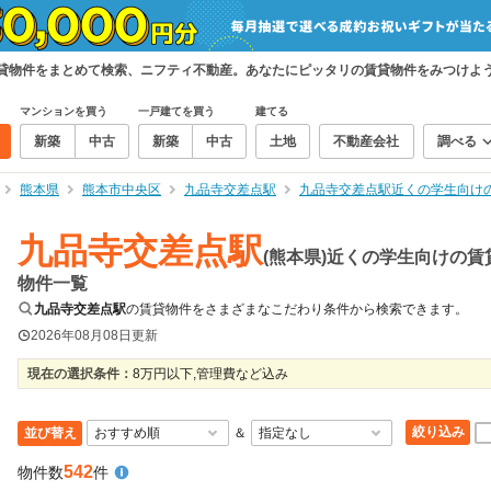
賃貸物件をまとめて検索、ニフティ不動産。あなたにピッタリの賃貸物件をみつけよ
マンションを買う
一戸建てを買う
建てる
新築
中古
新築
中古
土地
不動産会社
調べる
熊本県
熊本市中央区
九品寺交差点駅
九品寺交差点駅近くの学生向け
九品寺交差点駅
(熊本県)近くの学生向けの賃
物件一覧
九品寺交差点駅
の賃貸物件をさまざまなこだわり条件から検索できます。
2026年08月08日
更新
現在の選択条件：
8万円以下,管理費など込み
絞り込み
並び替え
＆
542
物件数
件