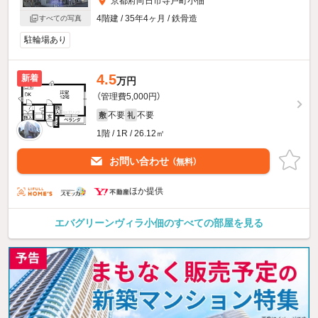
京都府向日市寺戸町小佃
4階建 / 35年4ヶ月 / 鉄骨造
すべての写真
駐輪場あり
4.5
新着
万円
（管理費5,000円）
不要
不要
敷
礼
1階 / 1R / 26.12㎡
お問い合わせ
（無料）
ほか提供
エバグリーンヴィラ小佃のすべての部屋を見る