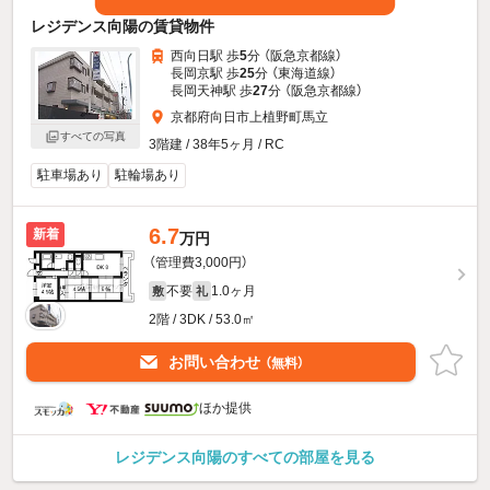
レジデンス向陽の賃貸物件
西向日駅 歩
5
分 （阪急京都線）
長岡京駅 歩
25
分 （東海道線）
長岡天神駅 歩
27
分 （阪急京都線）
京都府向日市上植野町馬立
すべての写真
3階建 / 38年5ヶ月 / RC
駐車場あり
駐輪場あり
6.7
新着
万円
（管理費3,000円）
不要
1.0ヶ月
敷
礼
2階 / 3DK / 53.0㎡
お問い合わせ
（無料）
ほか提供
レジデンス向陽のすべての部屋を見る