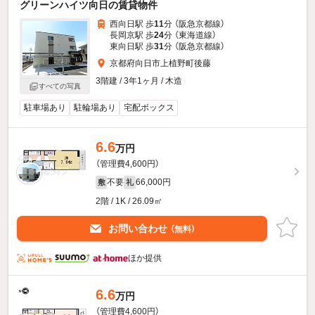
グリーンハイツ向日の賃貸物件
西向日駅 歩
11
分 （阪急京都線）
長岡京駅 歩
24
分 （東海道線）
東向日駅 歩
31
分 （阪急京都線）
京都府向日市上植野町後藤
3階建 / 3年1ヶ月 / 木造
すべての写真
駐車場あり
駐輪場あり
宅配ボックス
6.6
万円
（管理費4,600円）
不要
66,000円
敷
礼
2階 / 1K / 26.09㎡
お問い合わせ
（無料）
ほか提供
6.6
万円
（管理費4,600円）