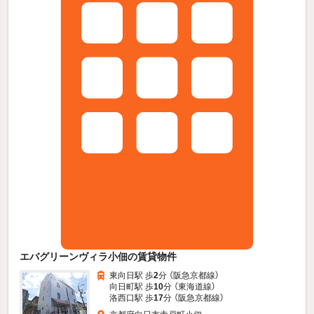
エバグリーンヴィラ小佃の賃貸物件
東向日駅 歩
2
分 （阪急京都線）
向日町駅 歩
10
分 （東海道線）
洛西口駅 歩
17
分 （阪急京都線）