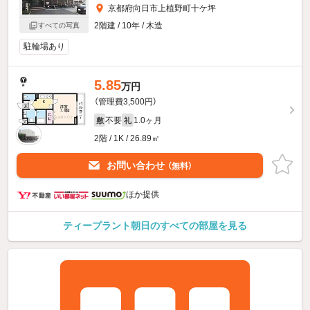
京都府向日市上植野町十ケ坪
2階建 / 10年 / 木造
すべての写真
駐輪場あり
5.85
万円
（管理費3,500円）
不要
1.0ヶ月
敷
礼
2階 / 1K / 26.89㎡
お問い合わせ
（無料）
ほか提供
ティープラント朝日のすべての部屋を見る