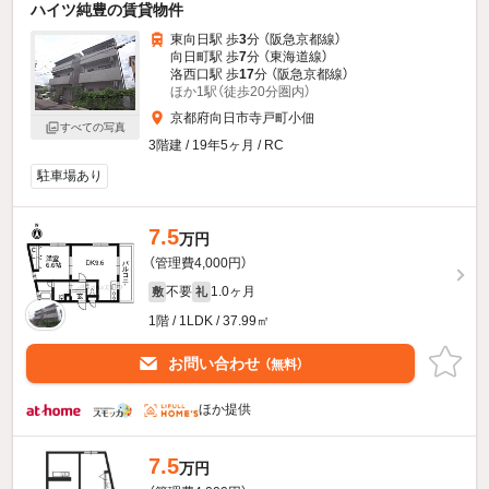
ハイツ純豊の賃貸物件
東向日駅 歩
3
分 （阪急京都線）
向日町駅 歩
7
分 （東海道線）
洛西口駅 歩
17
分 （阪急京都線）
ほか1駅（徒歩20分圏内）
京都府向日市寺戸町小佃
すべての写真
3階建 / 19年5ヶ月 / RC
駐車場あり
7.5
万円
（管理費4,000円）
不要
1.0ヶ月
敷
礼
1階 / 1LDK / 37.99㎡
お問い合わせ
（無料）
ほか提供
7.5
万円