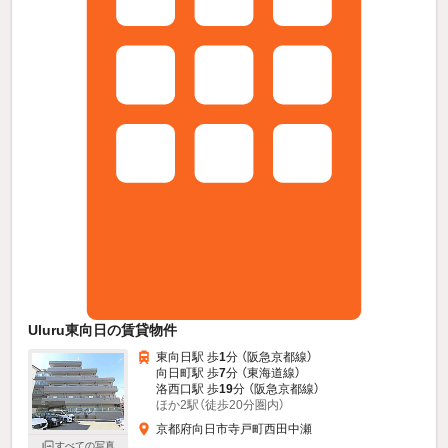
Uluru東向日の賃貸物件
東向日駅 歩
1
分 （阪急京都線）
向日町駅 歩
7
分 （東海道線）
洛西口駅 歩
19
分 （阪急京都線）
ほか2駅（徒歩20分圏内）
京都府向日市寺戸町西田中瀬
すべての写真