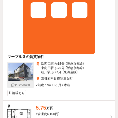
マーブル３の賃貸物件
洛西口駅 歩
15
分 （阪急京都線）
東向日駅 歩
20
分 （阪急京都線）
桂川駅 歩
22
分 （東海道線）
京都府向日市物集女町
2階建 / 7年11ヶ月 / 木造
すべての写真
駐輪場あり
5.75
万円
（管理費4,100円）