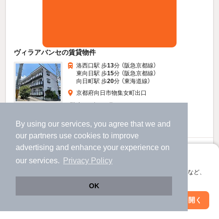
ヴィラアバンセの賃貸物件
洛西口駅 歩
13
分 （阪急京都線）
東向日駅 歩
15
分 （阪急京都線）
向日町駅 歩
20
分 （東海道線）
京都府向日市物集女町出口
3階建 / 28年5ヶ月 / ALC
すべての写真
By using our services, you agree that we and
駐車場あり
駐輪場あり
our
partners
use cookies to improve
advertising and enhance your experience on
7.5
万円
アプリに切り替えて、サクサクお部屋探し
our services.
Privacy Policy
（管理費5,000円）
会員登録なしですぐ使える。マップ検索やお気に入り保存など、
不要
不要
敷
礼
アプリ限定の便利な機能が使えます！
OK
2階 / 2LDK / 50.27㎡
Web版で続行
アプリを開く
市区町村を変更
絞り込み条件を変更
お問い合わせ
（無料）