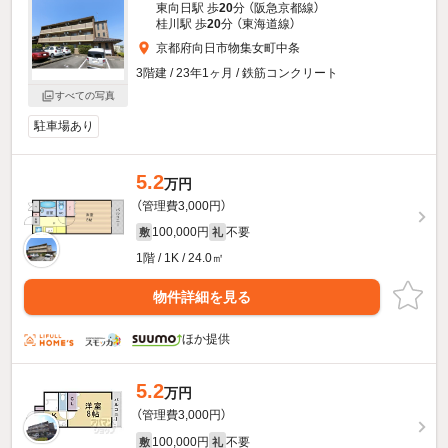
東向日駅 歩
20
分 （阪急京都線）
桂川駅 歩
20
分 （東海道線）
京都府向日市物集女町中条
3階建 / 23年1ヶ月 / 鉄筋コンクリート
すべての写真
駐車場あり
5.2
万円
（管理費3,000円）
100,000円
不要
敷
礼
1階 / 1K / 24.0㎡
物件詳細を見る
ほか提供
5.2
万円
（管理費3,000円）
100,000円
不要
敷
礼