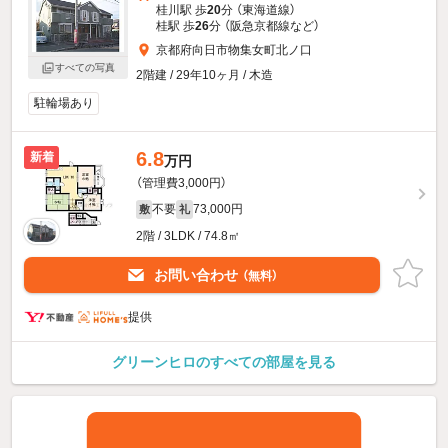
桂川駅 歩
20
分 （東海道線）
桂駅 歩
26
分 （阪急京都線
など
）
京都府向日市物集女町北ノ口
すべての写真
2階建 / 29年10ヶ月 / 木造
駐輪場あり
6.8
新着
万円
（管理費3,000円）
不要
73,000円
敷
礼
2階 / 3LDK / 74.8㎡
お問い合わせ
（無料）
提供
グリーンヒロのすべての部屋を見る