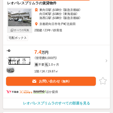
レオパレスプリムラの賃貸物件
東向日駅 歩
10
分 （阪急京都線）
向日町駅 歩
16
分 （東海道線）
洛西口駅 歩
18
分 （阪急京都線）
京都府向日市寺戸町北前田
2階建 / 23年 / 鉄骨造
すべての写真
宅配ボックス
7.4
万円
（管理費6,000円）
不要
1.0ヶ月
敷
礼
1階 / 1K / 19.87㎡
お問い合わせ
（無料）
ほか提供
レオパレスプリムラのすべての部屋を見る