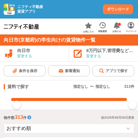
ニフティ不動産
ダウンロード
賃貸アプリ
お知らせ
閲覧履歴
マイページ
お気に入り
向日市(京都府)の学生向けの賃貸物件一覧
向日市
8万円以下,管理費など込み
変更する
変更する
条件を保存
新着通知
アプリで探す
賃料で探す
指定なし
〜
指定なし
313
件
指定した賃料で絞り込む
313
物件数
件
2026年08月06日
更新