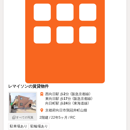
レマイソンの賃貸物件
西向日駅 歩
2
分 （阪急京都線）
東向日駅 歩
17
分 （阪急京都線）
向日町駅 歩
24
分 （東海道線）
京都府向日市鶏冠井町山畑
2階建 / 22年5ヶ月 / RC
すべての写真
駐車場あり
駐輪場あり