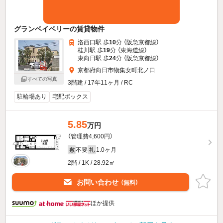
グランベイベリーの賃貸物件
洛西口駅 歩
10
分 （阪急京都線）
桂川駅 歩
19
分 （東海道線）
東向日駅 歩
24
分 （阪急京都線）
京都府向日市物集女町北ノ口
すべての写真
3階建 / 17年11ヶ月 / RC
駐輪場あり
宅配ボックス
5.85
万円
（管理費4,600円）
不要
1.0ヶ月
敷
礼
2階 / 1K / 28.92㎡
お問い合わせ
（無料）
ほか提供