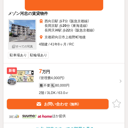
メゾン河忠の賃貸物件
西向日駅 歩
7
分 （阪急京都線）
長岡京駅 歩
20
分 （東海道線）
長岡天神駅 歩
22
分 （阪急京都線）
京都府向日市上植野町地後
4階建 / 41年8ヶ月 / RC
すべての写真
駐車場あり
駐輪場あり
7
新着
万円
（管理費4,000円）
不要
80,000円
敷
礼
2階 / 3LDK / 63.0㎡
お問い合わせ
（無料）
ほか提供