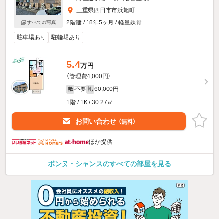
三重県四日市市浜旭町
2階建 / 18年5ヶ月 / 軽量鉄骨
すべての写真
駐車場あり
駐輪場あり
5.4
万円
（管理費4,000円）
不要
60,000円
敷
礼
1階 / 1K / 30.27㎡
お問い合わせ
（無料）
ほか提供
ボンヌ・シャンスのすべての部屋を見る