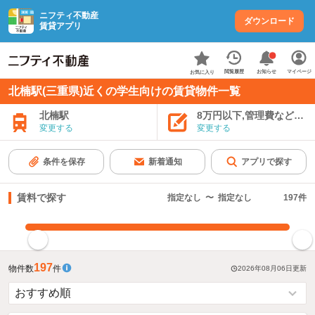
ニフティ不動産
ダウンロード
賃貸アプリ
お知らせ
閲覧履歴
マイページ
お気に入り
北楠駅(三重県)近くの学生向けの賃貸物件一覧
北楠駅
8万円以下,管理費など込み
変更する
変更する
条件を保存
新着通知
アプリで探す
賃料で探す
指定なし
〜
指定なし
197
件
指定した賃料で絞り込む
197
物件数
件
2026年08月06日
更新