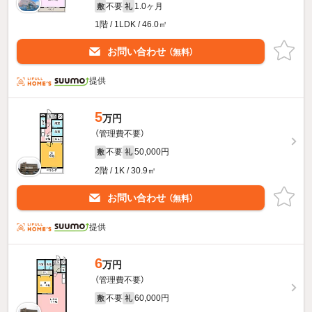
不要
1.0ヶ月
敷
礼
1階 / 1LDK / 46.0㎡
お問い合わせ
（無料）
提供
5
万円
（管理費不要）
不要
50,000円
敷
礼
2階 / 1K / 30.9㎡
お問い合わせ
（無料）
提供
6
万円
（管理費不要）
不要
60,000円
敷
礼