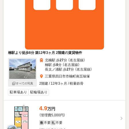
楠駅より徒歩8分 築12年3ヶ月 2階建の賃貸物件
北楠駅 歩
27
分 （名古屋線）
楠駅 歩
8
分 （名古屋線）
長太ノ浦駅 歩
27
分 （名古屋線）
三重県四日市市楠町南五味塚
2階建 / 12年3ヶ月 / 軽量鉄骨
すべての写真
駐車場あり
駐輪場あり
4.9
万円
（管理費5,000円）
不要
不要
敷
礼