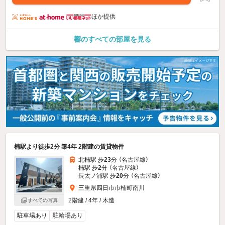
ほか提供
響のすべての部屋を見る
楠駅より徒歩2分 築4年 2階建の賃貸物件
北楠駅 歩
23
分 （名古屋線）
楠駅 歩
2
分 （名古屋線）
長太ノ浦駅 歩
20
分 （名古屋線）
三重県四日市市楠町南川
2階建 / 4年 / 木造
すべての写真
駐車場あり
駐輪場あり