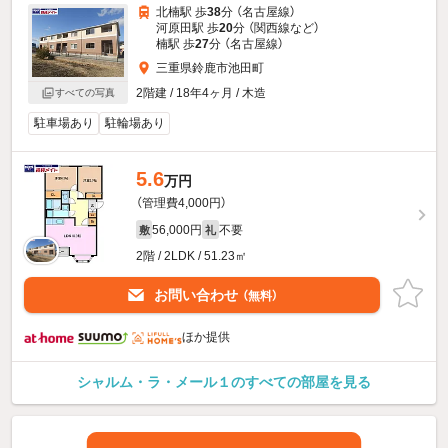
北楠駅 歩
38
分 （名古屋線）
河原田駅 歩
20
分 （関西線
など
）
楠駅 歩
27
分 （名古屋線）
三重県鈴鹿市池田町
2階建 / 18年4ヶ月 / 木造
すべての写真
駐車場あり
駐輪場あり
5.6
万円
（管理費4,000円）
56,000円
不要
敷
礼
2階 / 2LDK / 51.23㎡
お問い合わせ
（無料）
ほか提供
シャルム・ラ・メール１のすべての部屋を見る