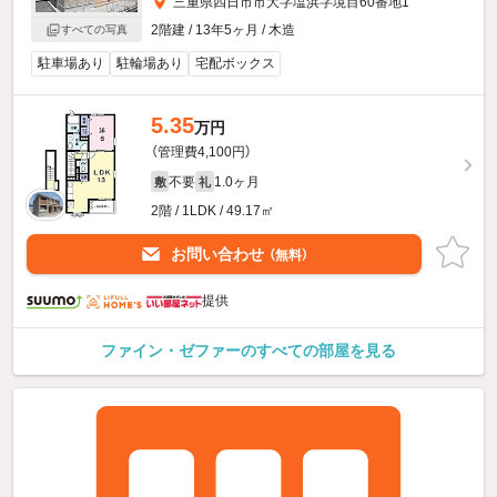
三重県四日市市大字塩浜字境目60番地1
2階建 / 13年5ヶ月 / 木造
すべての写真
駐車場あり
駐輪場あり
宅配ボックス
5.35
万円
（管理費4,100円）
不要
1.0ヶ月
敷
礼
2階 / 1LDK / 49.17㎡
お問い合わせ
（無料）
提供
ファイン・ゼファーのすべての部屋を見る