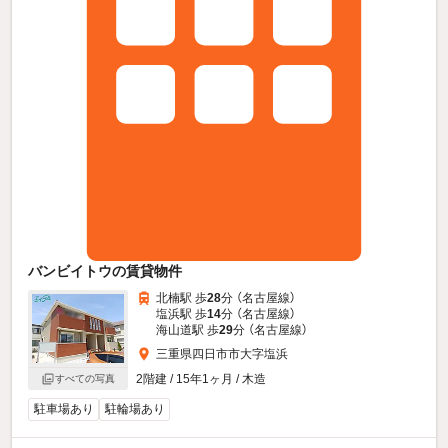
バンビイトウの賃貸物件
北楠駅 歩
28
分 （名古屋線）
塩浜駅 歩
14
分 （名古屋線）
海山道駅 歩
29
分 （名古屋線）
三重県四日市市大字塩浜
2階建 / 15年1ヶ月 / 木造
すべての写真
駐車場あり
駐輪場あり