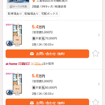
三重県四日市市楠町南川
2階建 / 3年9ヶ月 / 軽量鉄骨
すべての写真
駐車場あり
駐輪場あり
宅配ボックス
5.4
万円
（管理費5,000円）
不要
70,000円
敷
礼
1階 / 1K / 30.03㎡
お問い合わせ
（無料）
ほか提供
5.6
万円
（管理費5,000円）
不要
60,000円
敷
礼
2階 / 1K / 30.03㎡
お問い合わせ
（無料）