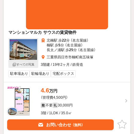
マンションマルカ サウスの賃貸物件
北楠駅 歩
22
分 （名古屋線）
楠駅 歩
5
分 （名古屋線）
長太ノ浦駅 歩
25
分 （名古屋線）
三重県四日市市楠町南五味塚
3階建 / 19年2ヶ月 / 鉄骨造
すべての写真
駐車場あり
駐輪場あり
宅配ボックス
4.6
万円
（管理費4,500円）
不要
30,000円
敷
礼
3階 / 1LDK / 35.0㎡
お問い合わせ
（無料）