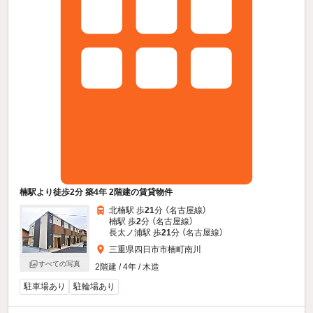
楠駅より徒歩2分 築4年 2階建の賃貸物件
北楠駅 歩
21
分 （名古屋線）
楠駅 歩
2
分 （名古屋線）
長太ノ浦駅 歩
21
分 （名古屋線）
三重県四日市市楠町南川
すべての写真
2階建 / 4年 / 木造
駐車場あり
駐輪場あり