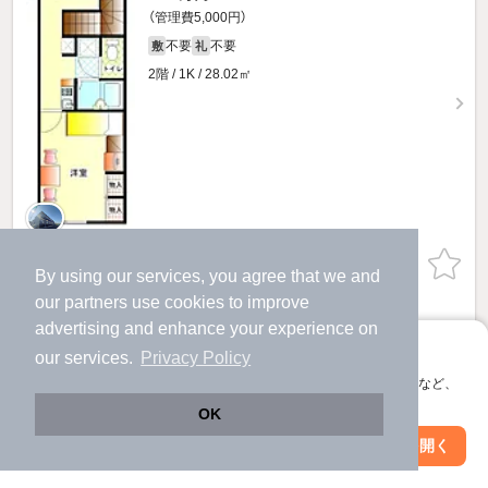
（管理費5,000円）
不要
不要
敷
礼
2階 / 1K / 28.02㎡
お問い合わせ
（無料）
By using our services, you agree that we and
our
partners
use cookies to improve
提供
advertising and enhance your experience on
アプリに切り替えて、サクサクお部屋探し
our services.
Privacy Policy
2.9
万円
会員登録なしですぐ使える。マップ検索やお気に入り保存など、
（管理費5,000円）
アプリ限定の便利な機能が使えます！
OK
不要
不要
敷
礼
Web版で続行
アプリを開く
1階 / 1K / 23.61㎡
駅・沿線を変更
絞り込み条件を変更