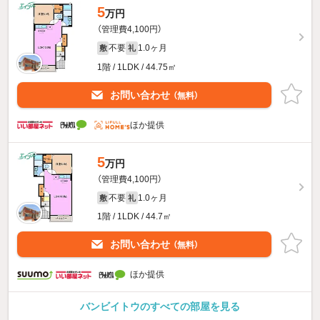
5
万円
（管理費4,100円）
不要
1.0ヶ月
敷
礼
1階 / 1LDK / 44.75㎡
お問い合わせ
（無料）
ほか提供
5
万円
（管理費4,100円）
不要
1.0ヶ月
敷
礼
1階 / 1LDK / 44.7㎡
お問い合わせ
（無料）
ほか提供
バンビイトウのすべての部屋を見る