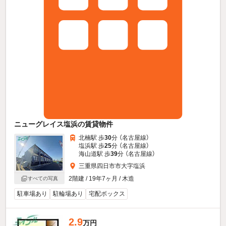
ニューグレイス塩浜の賃貸物件
北楠駅 歩
30
分 （名古屋線）
塩浜駅 歩
25
分 （名古屋線）
海山道駅 歩
39
分 （名古屋線）
三重県四日市市大字塩浜
2階建 / 19年7ヶ月 / 木造
すべての写真
駐車場あり
駐輪場あり
宅配ボックス
2.9
万円