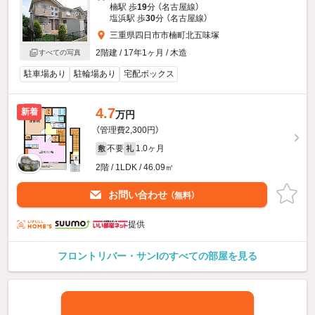
楠駅 歩
19
分 （名古屋線）
塩浜駅 歩
30
分 （名古屋線）
三重県四日市市楠町北五味塚
2階建 / 17年1ヶ月 / 木造
すべての写真
駐車場あり
駐輪場あり
宅配ボックス
4.7
新着
万円
（管理費2,300円）
不要
1.0ヶ月
敷
礼
2階 / 1LDK / 46.09㎡
お問い合わせ
（無料）
提供
フロントリバー・サンIのすべての部屋を見る