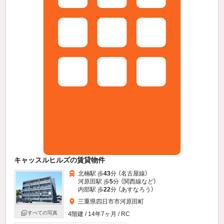
キャッスルヒルズの賃貸物件
北楠駅 歩
43
分 （名古屋線）
河原田駅 歩
5
分 （関西線
など
）
内部駅 歩
22
分 （あすなろう）
三重県四日市市河原田町
すべての写真
4階建 / 14年7ヶ月 / RC