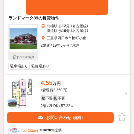
ランドマーク89の賃貸物件
北楠駅 歩
12
分 （名古屋線）
塩浜駅 歩
18
分 （名古屋線）
三重県四日市市楠町小倉
2階建 / 19年5ヶ月 / 木造
すべての写真
駐車場あり
駐輪場あり
4.55
万円
（管理費3,350円）
不要
不要
敷
礼
2階 / 2LDK / 57.22㎡
お問い合わせ
（無料）
提供