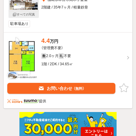
2階建 / 35年7ヶ月 / 軽量鉄骨
すべての写真
駐車場あり
4.4
万円
（管理費不要）
2.0ヶ月
不要
敷
礼
1階 / 2DK / 34.65㎡
お問い合わせ
（無料）
提供