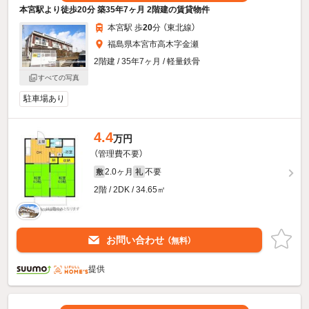
本宮駅より徒歩20分 築35年7ヶ月 2階建の賃貸物件
本宮駅 歩
20
分 （東北線）
福島県本宮市高木字金瀬
2階建 / 35年7ヶ月 / 軽量鉄骨
すべての写真
駐車場あり
4.4
万円
（管理費不要）
2.0ヶ月
不要
敷
礼
2階 / 2DK / 34.65㎡
お問い合わせ
（無料）
提供