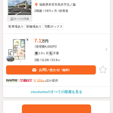
福島県本宮市高木字北ノ脇
2階建 / 1年5ヶ月 / 鉄骨造
すべての写真
駐車場あり
駐輪場あり
宅配ボックス
7.1
万円
（管理費4,000円）
1.0ヶ月
不要
敷
礼
2階 / 2LDK / 53.8㎡
お問い合わせ
（無料）
ほか提供
clochetteのすべての部屋を見る