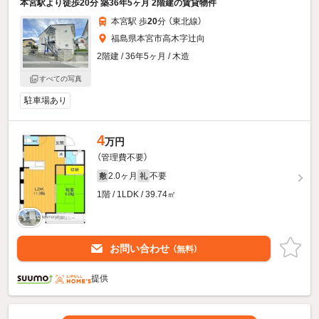
本宮駅より徒歩20分 築36年5ヶ月 2階建の賃貸物件
本宮駅 歩
20
分 （東北線）
福島県本宮市高木字辻向
2階建 / 36年5ヶ月 / 木造
すべての写真
駐車場あり
4
万円
（管理費不要）
2.0ヶ月
不要
敷
礼
1階 / 1LDK / 39.74㎡
お問い合わせ
（無料）
提供