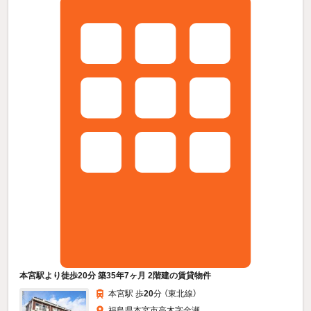
本宮駅より徒歩20分 築35年7ヶ月 2階建の賃貸物件
本宮駅 歩
20
分 （東北線）
福島県本宮市高木字金瀬