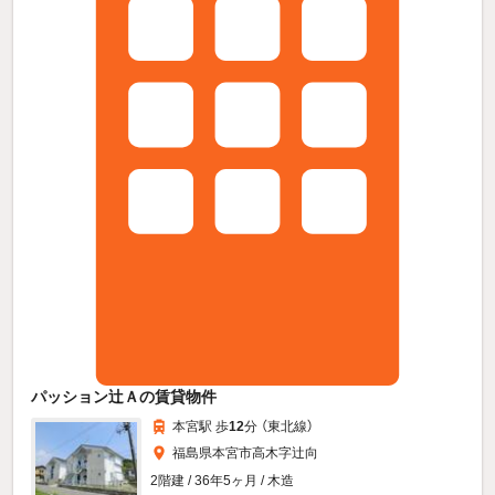
パッション辻Ａの賃貸物件
本宮駅 歩
12
分 （東北線）
福島県本宮市高木字辻向
2階建 / 36年5ヶ月 / 木造