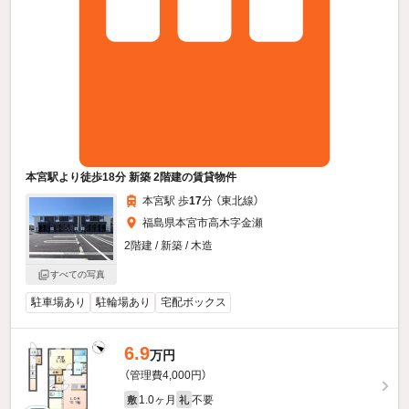
本宮駅より徒歩18分 新築 2階建の賃貸物件
本宮駅 歩
17
分 （東北線）
福島県本宮市高木字金瀬
2階建 / 新築 / 木造
すべての写真
駐車場あり
駐輪場あり
宅配ボックス
6.9
万円
（管理費4,000円）
1.0ヶ月
不要
敷
礼