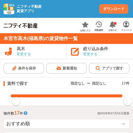
ニフティ不動産
ダウンロード
賃貸アプリ
お知らせ
閲覧履歴
マイページ
お気に入り
本宮市高木(福島県)の賃貸物件一覧
高木
絞り込み条件
変更する
変更する
条件を保存
新着通知
アプリで探す
賃料で探す
指定なし
〜
指定なし
17
件
指定した賃料で絞り込む
17
物件数
件
2026年07月31日
更新