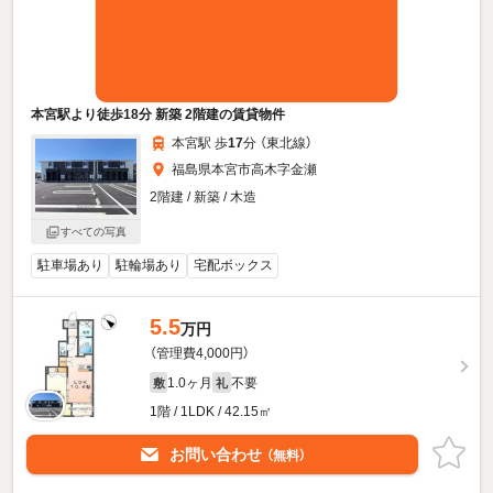
本宮駅より徒歩18分 新築 2階建の賃貸物件
本宮駅 歩
17
分 （東北線）
福島県本宮市高木字金瀬
2階建 / 新築 / 木造
すべての写真
駐車場あり
駐輪場あり
宅配ボックス
5.5
万円
（管理費4,000円）
1.0ヶ月
不要
敷
礼
1階 / 1LDK / 42.15㎡
お問い合わせ
（無料）