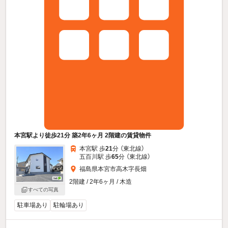
本宮駅より徒歩21分 築2年6ヶ月 2階建の賃貸物件
本宮駅 歩
21
分 （東北線）
五百川駅 歩
65
分 （東北線）
福島県本宮市高木字長畑
2階建 / 2年6ヶ月 / 木造
すべての写真
駐車場あり
駐輪場あり