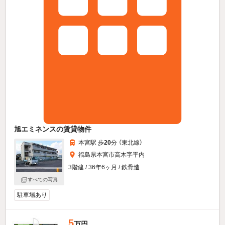
旭エミネンスの賃貸物件
本宮駅 歩
20
分 （東北線）
福島県本宮市高木字平内
3階建 / 36年6ヶ月 / 鉄骨造
すべての写真
駐車場あり
5
万円