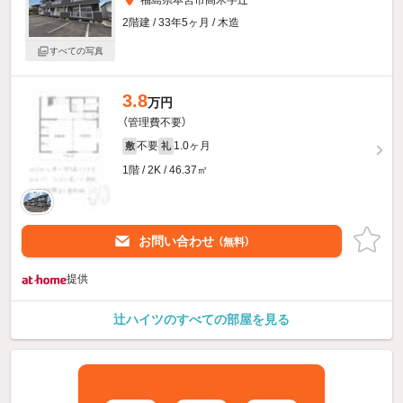
2階建 / 33年5ヶ月 / 木造
すべての写真
3.8
万円
（管理費不要）
不要
1.0ヶ月
敷
礼
1階 / 2K / 46.37㎡
お問い合わせ
（無料）
提供
辻ハイツのすべての部屋を見る