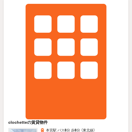
clochetteの賃貸物件
本宮駅 バス
8
分 歩
8
分 （東北線）