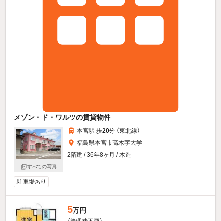
メゾン・ド・ワルツの賃貸物件
本宮駅 歩
20
分 （東北線）
福島県本宮市高木字大学
2階建 / 36年8ヶ月 / 木造
すべての写真
駐車場あり
5
万円