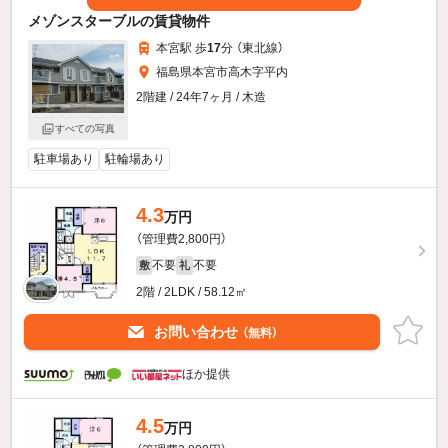
メゾンスターブルの賃貸物件
本宮駅 歩
17
分 （東北線）
福島県本宮市高木字平内
2階建 / 24年7ヶ月 / 木造
すべての写真
駐車場あり
駐輪場あり
4.3
万円
（管理費2,800円）
不要
不要
敷
礼
2階 / 2LDK / 58.12㎡
お問い合わせ
（無料）
ほか提供
4.5
万円