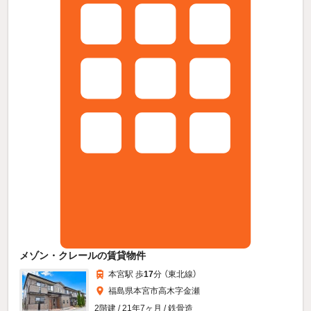
メゾン・クレールの賃貸物件
本宮駅 歩
17
分 （東北線）
福島県本宮市高木字金瀬
2階建 / 21年7ヶ月 / 鉄骨造