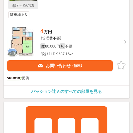
すべての写真
駐車場あり
4
万円
（管理費不要）
80,000円
不要
敷
礼
2階 / 1LDK / 37.16㎡
お問い合わせ
（無料）
提供
パッション辻Ａのすべての部屋を見る