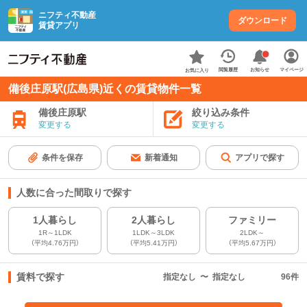
ニフティ不動産
ダウンロード
賃貸アプリ
お知らせ
閲覧履歴
マイページ
お気に入り
備後庄原駅(広島県)近くの賃貸物件一覧
備後庄原駅
絞り込み条件
変更する
変更する
条件を保存
新着通知
アプリで探す
人数に合った間取りで探す
1人暮らし
2人暮らし
ファミリー
1R～1LDK
1LDK～3LDK
2LDK～
（平均4.76万円）
（平均5.41万円）
（平均5.67万円）
賃料で探す
指定なし
〜
指定なし
96
件