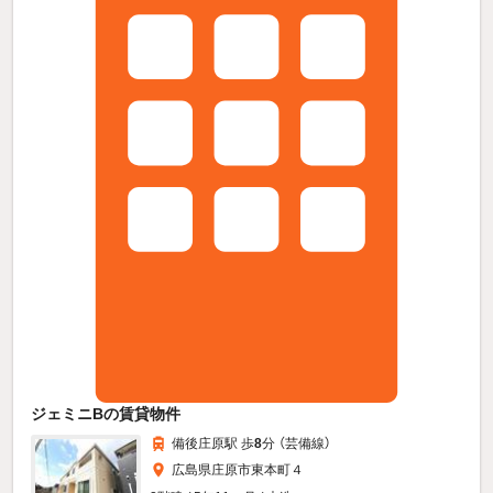
ジェミニBの賃貸物件
備後庄原駅 歩
8
分 （芸備線）
広島県庄原市東本町４