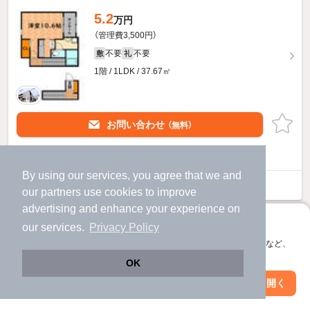
5.2
万円
（管理費3,500円）
不要
不要
敷
礼
1階 / 1LDK / 37.67㎡
お問い合わせ
（無料）
提供
By using our services, you agree that we and
Ｌｅｃｃｉ三日市のすべての部屋を見る
our
partners
use cookies to improve
advertising and enhance your experience on
アプリに切り替えて、サクサクお部屋探し
our services.
Privacy Policy
会員登録なしですぐ使える。マップ検索やお気に入り保存など、
アプリ限定の便利な機能が使えます！
OK
Web版で続行
アプリを開く
駅・沿線を変更
絞り込み条件を変更