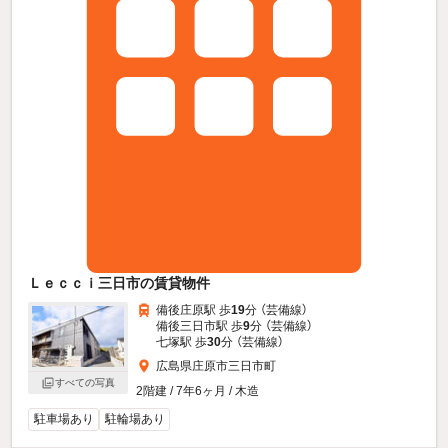
Ｌｅｃｃｉ三日市の賃貸物件
備後庄原駅 歩
19
分 （芸備線）
備後三日市駅 歩
9
分 （芸備線）
七塚駅 歩
30
分 （芸備線）
広島県庄原市三日市町
すべての写真
2階建 / 7年6ヶ月 / 木造
駐車場あり
駐輪場あり