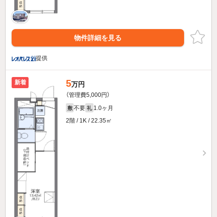
物件詳細を見る
提供
5
新着
万円
（管理費5,000円）
不要
1.0ヶ月
敷
礼
2階 / 1K / 22.35㎡