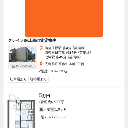
クレイノ厳庄庵の賃貸物件
備後庄原駅 歩
4
分 （芸備線）
備後三日市駅 歩
24
分 （芸備線）
七塚駅 歩
45
分 （芸備線）
広島県庄原市中本町2丁目
すべての写真
2階建 / 10年 / 木造
駐車場あり
駐輪場あり
5
万円
（管理費4,500円）
不要
1.0ヶ月
敷
礼
1階 / 1K / 25.89㎡