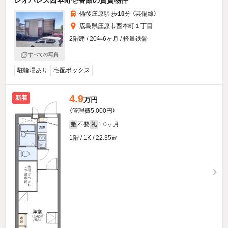
備後庄原駅 歩
10
分 （芸備線）
広島県庄原市西本町１丁目
2階建 / 20年6ヶ月 / 軽量鉄骨
すべての写真
駐輪場あり
宅配ボックス
4.9
新着
万円
（管理費5,000円）
不要
1.0ヶ月
敷
礼
1階 / 1K / 22.35㎡