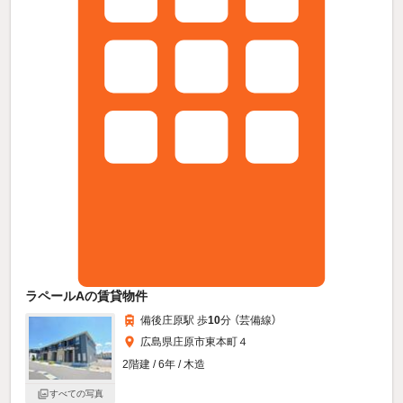
ラペールAの賃貸物件
備後庄原駅 歩
10
分 （芸備線）
広島県庄原市東本町４
2階建 / 6年 / 木造
すべての写真