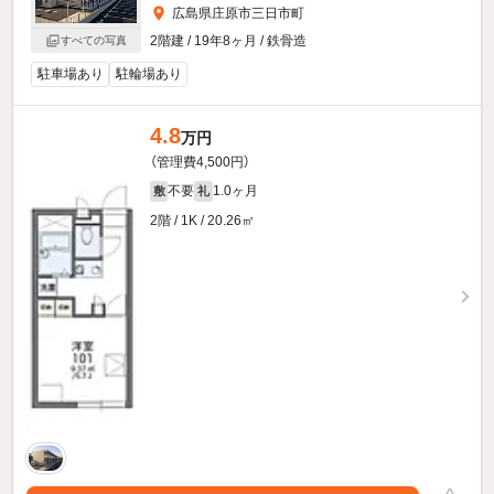
広島県庄原市三日市町
2階建 / 19年8ヶ月 / 鉄骨造
すべての写真
駐車場あり
駐輪場あり
4.8
万円
（管理費4,500円）
不要
1.0ヶ月
敷
礼
2階 / 1K / 20.26㎡