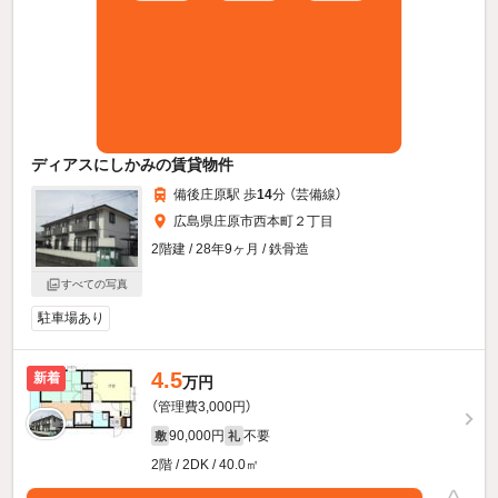
ディアスにしかみの賃貸物件
備後庄原駅 歩
14
分 （芸備線）
広島県庄原市西本町２丁目
2階建 / 28年9ヶ月 / 鉄骨造
すべての写真
駐車場あり
4.5
新着
万円
（管理費3,000円）
90,000円
不要
敷
礼
2階 / 2DK / 40.0㎡