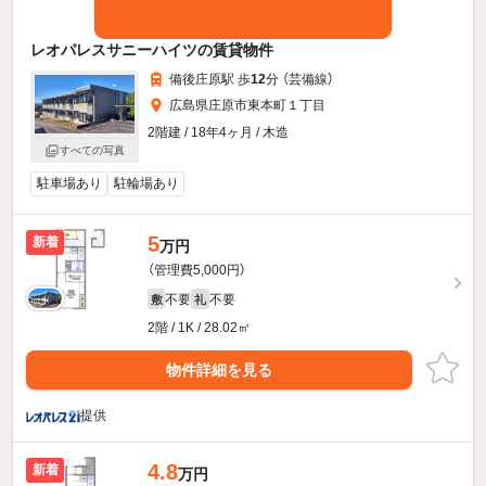
レオパレスサニーハイツの賃貸物件
備後庄原駅 歩
12
分 （芸備線）
広島県庄原市東本町１丁目
2階建 / 18年4ヶ月 / 木造
すべての写真
駐車場あり
駐輪場あり
5
新着
万円
（管理費5,000円）
不要
不要
敷
礼
2階 / 1K / 28.02㎡
物件詳細を見る
提供
4.8
新着
万円