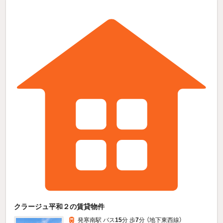
クラージュ平和２の賃貸物件
発寒南駅 バス
15
分 歩
7
分 （地下東西線）