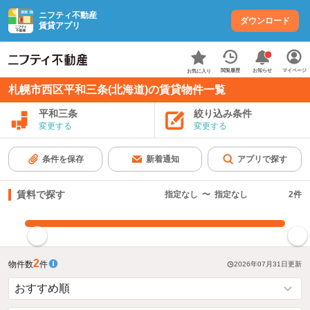
ニフティ不動産
ダウンロード
賃貸アプリ
お知らせ
閲覧履歴
マイページ
お気に入り
札幌市西区平和三条(北海道)の賃貸物件一覧
平和三条
絞り込み条件
変更する
変更する
条件を保存
新着通知
アプリで探す
賃料で探す
指定なし
〜
指定なし
2
件
指定した賃料で絞り込む
2
物件数
件
2026年07月31日
更新