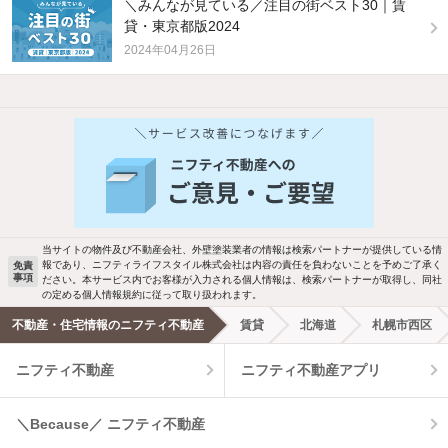
＼みんなが見ている／注目の街ベスト30｜賃
貸・東京都版2024
2024年04月26日
他の人はこんな条件で絞り込んでいます！
人気のこだわり条件
バス・トイレ別
2階以上
駐車場あり
ペット相談
当サイトの物件及び不動産会社、外壁塗装業者の情報は検索パートナーが提供している情
報であり、ニフティライフスタイル株式会社は内容の責任を負わないことを予めご了承く
免責
事項
ださい。本サービス内でお客様が入力される個人情報は、検索パートナーが取得し、同社
洗濯機置場あり
独立洗面台
の定める個人情報規約に従って取り扱われます。
不動産・住宅情報のニフティ不動産
賃貸
北海道
札幌市西区
エアコンあり
都市ガス
ニフティ不動産
ニフティ不動産アプリ
温水洗浄便座
オートロック
＼Because／ ニフティ不動産
コンロ2口以上
追焚き機能