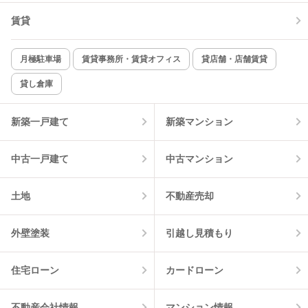
賃貸
TV付インターホン
角部屋
新着のみ
インターネット無料
月極駐車場
賃貸事務所・賃貸オフィス
貸店舗・店舗賃貸
貸し倉庫
該当件数:
物件一覧に反映
2
件
新築一戸建て
新築マンション
中古一戸建て
中古マンション
土地
不動産売却
外壁塗装
引越し見積もり
住宅ローン
カードローン
不動産会社情報
マンション情報