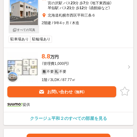
宮の沢駅 バス
23
分 歩
7
分 （地下東西線）
琴似駅 バス
21
分 歩
12
分 （函館線
など
）
北海道札幌市西区平和三条６
2階建 / 9年4ヶ月 / 木造
すべての写真
駐車場あり
駐輪場あり
8.8
万円
（管理費1,000円）
不要
不要
敷
礼
1階 / 3LDK / 87.77㎡
お問い合わせ
（無料）
提供
クラージュ平和２のすべての部屋を見る