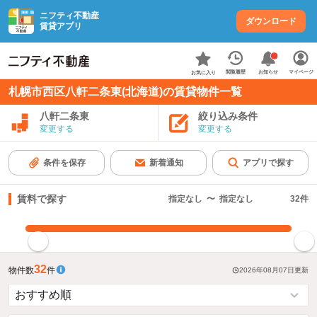
ニフティ不動産
ダウンロード
賃貸アプリ
お知らせ
閲覧履歴
マイページ
お気に入り
札幌市西区八軒二条東(北海道)の賃貸物件一覧
八軒二条東
絞り込み条件
変更する
変更する
条件を保存
新着通知
アプリで探す
賃料で探す
指定なし
〜
指定なし
32
件
指定した賃料で絞り込む
32
物件数
件
2026年08月07日
更新