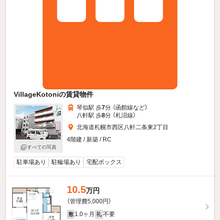
VillageKotoniの賃貸物件
琴似駅 歩
7
分 （函館線
など
）
八軒駅 歩
8
分 （札沼線）
北海道札幌市西区八軒二条東2丁目
4階建 / 新築 / RC
すべての写真
駐車場あり
駐輪場あり
宅配ボックス
10.5
万円
（管理費5,000円）
1.0ヶ月
不要
敷
礼