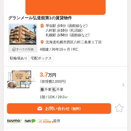
グランメール弘道舘第1の賃貸物件
琴似駅 歩
5
分 （函館線
など
）
八軒駅 歩
10
分 （札沼線）
札幌駅 歩
50
分 （函館線
など
）
北海道札幌市西区八軒二条東１丁目
4階建 / 36年10ヶ月 / RC
すべての写真
駐輪場あり
宅配ボックス
3.7
万円
（管理費2,000円）
不要
不要
敷
礼
1階 / 1DK / 29.0㎡
お問い合わせ
（無料）
提供