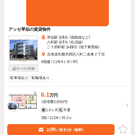
アッセ琴似の賃貸物件
琴似駅 歩
5
分 （函館線
など
）
八軒駅 歩
7
分 （札沼線）
二十四軒駅 歩
22
分 （地下東西線）
北海道札幌市西区八軒二条東２丁目
4階建 / 11年4ヶ月 / RC
すべての写真
駐車場あり
駐輪場あり
6.1
万円
（管理費3,000円）
1.0ヶ月
不要
敷
礼
3階 / 1LDK / 35.2㎡
お問い合わせ
（無料）