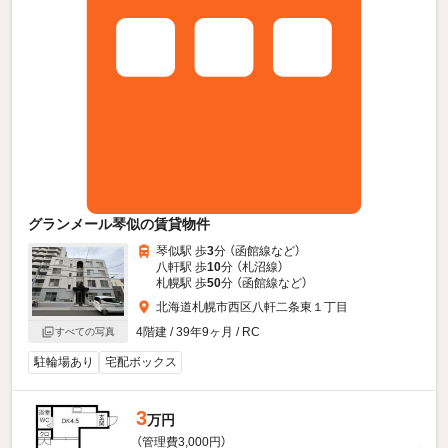
グランメール琴似の賃貸物件
琴似駅 歩
3
分 （函館線
など
）
八軒駅 歩
10
分 （札沼線）
札幌駅 歩
50
分 （函館線
など
）
北海道札幌市西区八軒二条東１丁目
4階建 / 39年9ヶ月 / RC
すべての写真
駐輪場あり
宅配ボックス
3
万円
（管理費3,000円）