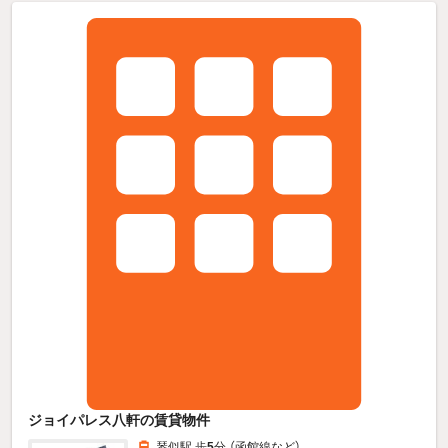
ジョイパレス八軒の賃貸物件
琴似駅 歩
5
分 （函館線
など
）