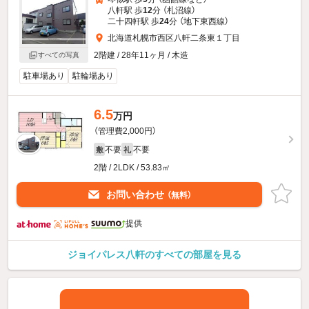
八軒駅 歩
12
分 （札沼線）
二十四軒駅 歩
24
分 （地下東西線）
北海道札幌市西区八軒二条東１丁目
2階建 / 28年11ヶ月 / 木造
すべての写真
駐車場あり
駐輪場あり
6.5
万円
（管理費2,000円）
不要
不要
敷
礼
2階 / 2LDK / 53.83㎡
お問い合わせ
（無料）
提供
ジョイパレス八軒のすべての部屋を見る