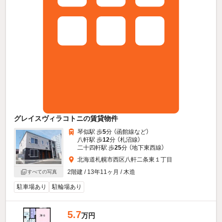
グレイスヴィラコトニの賃貸物件
琴似駅 歩
5
分 （函館線
など
）
八軒駅 歩
12
分 （札沼線）
二十四軒駅 歩
25
分 （地下東西線）
北海道札幌市西区八軒二条東１丁目
2階建 / 13年11ヶ月 / 木造
すべての写真
駐車場あり
駐輪場あり
5.7
万円