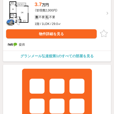
3.7
万円
（管理費2,000円）
不要
不要
敷
礼
1階 / 1LDK / 29.0㎡
物件詳細を見る
提供
グランメール弘道舘第1のすべての部屋を見る