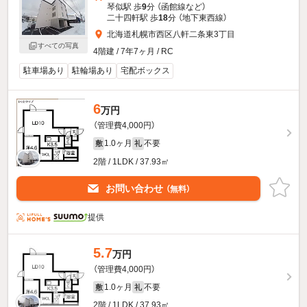
琴似駅 歩
9
分 （函館線
など
）
二十四軒駅 歩
18
分 （地下東西線）
北海道札幌市西区八軒二条東3丁目
すべての写真
4階建 / 7年7ヶ月 / RC
駐車場あり
駐輪場あり
宅配ボックス
6
万円
（管理費4,000円）
1.0ヶ月
不要
敷
礼
2階 / 1LDK / 37.93㎡
お問い合わせ
（無料）
提供
5.7
万円
（管理費4,000円）
1.0ヶ月
不要
敷
礼
2階 / 1LDK / 37.93㎡