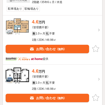
すべての写真
2階建 / 35年6ヶ月 / 木造
駐車場あり
駐輪場あり
4.6
万円
（管理費不要）
1.0ヶ月
不要
敷
礼
1階 / 2DK / 46.98㎡
お問い合わせ
（無料）
提供
4.6
万円
（管理費不要）
1.0ヶ月
不要
敷
礼
2階 / 2DK / 46.98㎡
お問い合わせ
（無料）