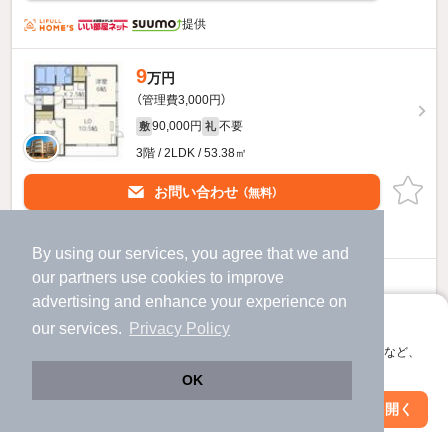
提供
9
万円
（管理費3,000円）
90,000円
不要
敷
礼
3階 / 2LDK / 53.38㎡
お問い合わせ
（無料）
提供
By using our services, you agree that we and
our
partners
use cookies to improve
アッセ琴似のすべての部屋を見る
advertising and enhance your experience on
アプリに切り替えて、サクサクお部屋探し
our services.
Privacy Policy
会員登録なしですぐ使える。マップ検索やお気に入り保存など、
アプリ限定の便利な機能が使えます！
OK
Web版で続行
アプリを開く
市区町村を変更
絞り込み条件を変更