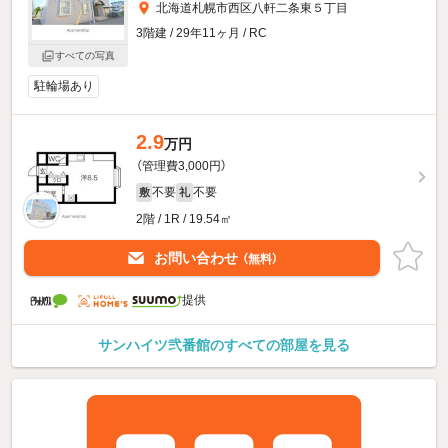
北海道札幌市西区八軒二条東５丁目
3階建 / 29年11ヶ月 / RC
すべての写真
駐輪場あり
2.9
万円
（管理費3,000円）
不要
不要
敷
礼
2階 / 1R / 19.54㎡
お問い合わせ
（無料）
提供
サンハイツ弐番館のすべての部屋を見る