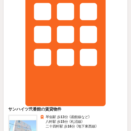
サンハイツ弐番館の賃貸物件
琴似駅 歩
13
分 （函館線
など
）
八軒駅 歩
15
分 （札沼線）
二十四軒駅 歩
16
分 （地下東西線）