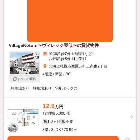
VillageKotoni〜ヴィレッジ琴似〜の賃貸物件
琴似駅 歩
7
分 （函館線
など
）
八軒駅 歩
8
分 （札沼線）
北海道札幌市西区八軒二条東2丁目
4階建 / 新築 / RC
すべての写真
駐車場あり
駐輪場あり
宅配ボックス
12.9
万円
（管理費5,000円）
1.0ヶ月
不要
敷
礼
3階 / 3LDK / 73.99㎡