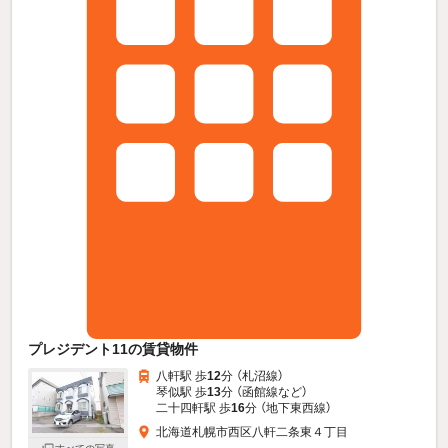
プレジデント11の賃貸物件
八軒駅 歩
12
分 （札沼線）
琴似駅 歩
13
分 （函館線
など
）
二十四軒駅 歩
16
分 （地下東西線）
北海道札幌市西区八軒二条東４丁目