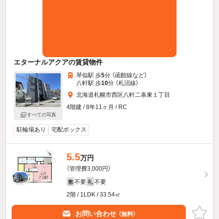
エターナルアクアの賃貸物件
琴似駅 歩
5
分 （函館線
など
）
八軒駅 歩
10
分 （札沼線）
北海道札幌市西区八軒二条東１丁目
4階建 / 8年11ヶ月 / RC
すべての写真
駐輪場あり
宅配ボックス
5.5
万円
（管理費3,000円）
不要
不要
敷
礼
2階 / 1LDK / 33.54㎡
お問い合わせ
（無料）