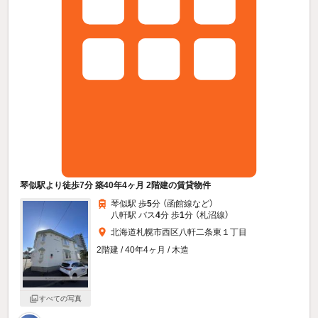
琴似駅より徒歩7分 築40年4ヶ月 2階建の賃貸物件
琴似駅 歩
5
分 （函館線
など
）
八軒駅 バス
4
分 歩
1
分 （札沼線）
北海道札幌市西区八軒二条東１丁目
2階建 / 40年4ヶ月 / 木造
すべての写真