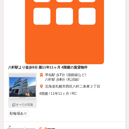
八軒駅より徒歩9分 築11年11ヶ月 4階建の賃貸物件
琴似駅 歩
7
分 （函館線
など
）
八軒駅 歩
8
分 （札沼線）
北海道札幌市西区八軒二条東２丁目
4階建 / 11年11ヶ月 / RC
すべての写真
駐輪場あり