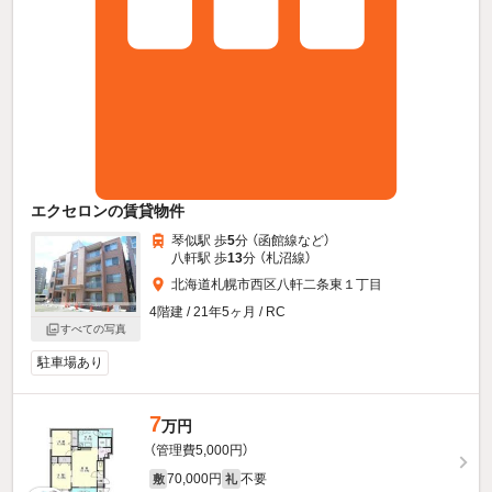
エクセロンの賃貸物件
琴似駅 歩
5
分 （函館線
など
）
八軒駅 歩
13
分 （札沼線）
北海道札幌市西区八軒二条東１丁目
4階建 / 21年5ヶ月 / RC
すべての写真
駐車場あり
7
万円
（管理費5,000円）
70,000円
不要
敷
礼