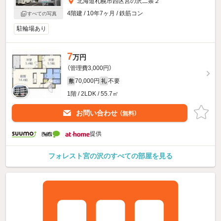
北海道札幌市西区宮の沢二条２
4階建 / 10年7ヶ月 / 鉄筋コン
すべての写真
駐輪場あり
7
万円
（管理費3,000円）
70,000円
不要
敷
礼
1階 / 2LDK / 55.7㎡
お問い合わせ
（無料）
提供
フォレスト宮の沢のすべての部屋を見る