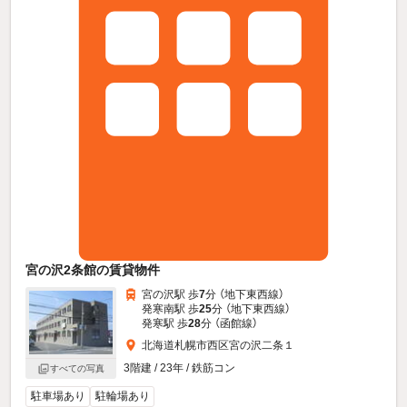
宮の沢2条館の賃貸物件
宮の沢駅 歩
7
分 （地下東西線）
発寒南駅 歩
25
分 （地下東西線）
発寒駅 歩
28
分 （函館線）
北海道札幌市西区宮の沢二条１
3階建 / 23年 / 鉄筋コン
すべての写真
駐車場あり
駐輪場あり