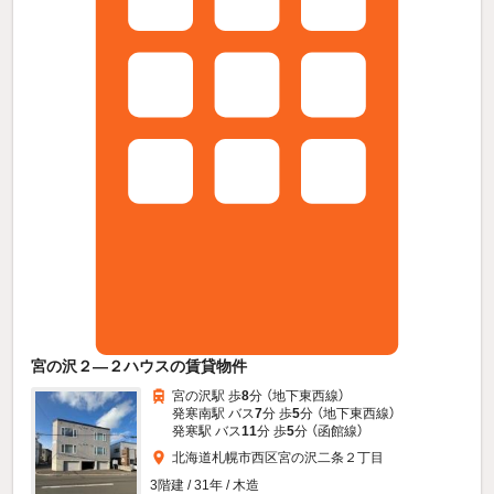
宮の沢２—２ハウスの賃貸物件
宮の沢駅 歩
8
分 （地下東西線）
発寒南駅 バス
7
分 歩
5
分 （地下東西線）
発寒駅 バス
11
分 歩
5
分 （函館線）
北海道札幌市西区宮の沢二条２丁目
3階建 / 31年 / 木造