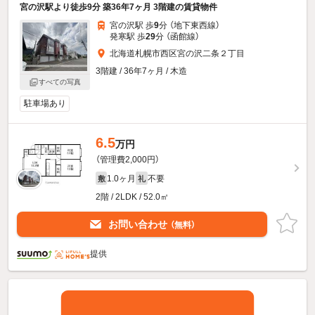
宮の沢駅より徒歩9分 築36年7ヶ月 3階建の賃貸物件
宮の沢駅 歩
9
分 （地下東西線）
発寒駅 歩
29
分 （函館線）
北海道札幌市西区宮の沢二条２丁目
3階建 / 36年7ヶ月 / 木造
すべての写真
駐車場あり
6.5
万円
（管理費2,000円）
1.0ヶ月
不要
敷
礼
2階 / 2LDK / 52.0㎡
お問い合わせ
（無料）
提供