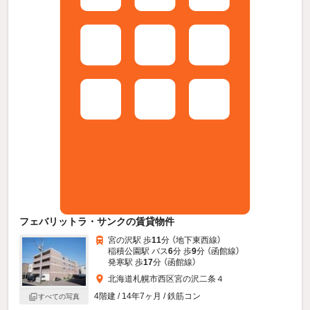
フェバリットラ・サンクの賃貸物件
宮の沢駅 歩
11
分 （地下東西線）
稲積公園駅 バス
6
分 歩
9
分 （函館線）
発寒駅 歩
17
分 （函館線）
北海道札幌市西区宮の沢二条４
4階建 / 14年7ヶ月 / 鉄筋コン
すべての写真