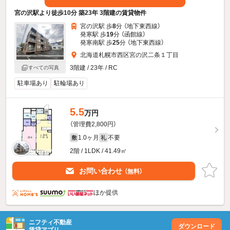
宮の沢駅より徒歩10分 築23年 3階建の賃貸物件
宮の沢駅 歩
8
分 （地下東西線）
発寒駅 歩
19
分 （函館線）
発寒南駅 歩
25
分 （地下東西線）
北海道札幌市西区宮の沢二条１丁目
3階建 / 23年 / RC
すべての写真
駐車場あり
駐輪場あり
5.5
万円
（管理費2,800円）
1.0ヶ月
不要
敷
礼
2階 / 1LDK / 41.49㎡
お問い合わせ
（無料）
ほか提供
ニフティ不動産
ダウンロード