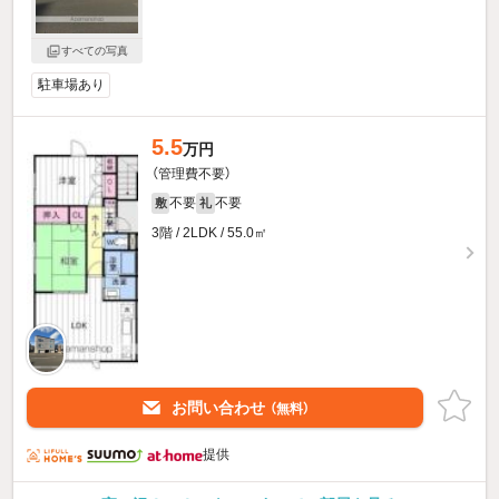
すべての写真
駐車場あり
5.5
万円
（管理費不要）
不要
不要
敷
礼
3階 / 2LDK / 55.0㎡
お問い合わせ
（無料）
提供