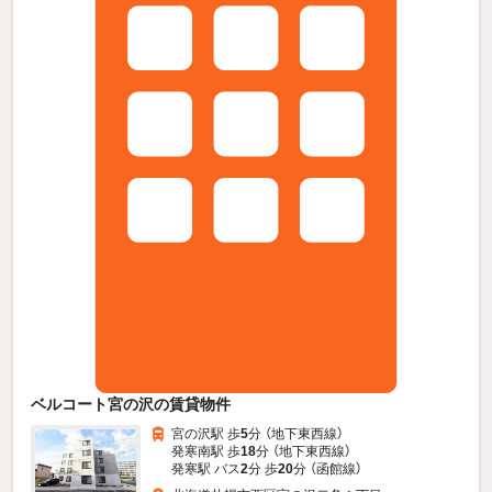
ベルコート宮の沢の賃貸物件
宮の沢駅 歩
5
分 （地下東西線）
発寒南駅 歩
18
分 （地下東西線）
発寒駅 バス
2
分 歩
20
分 （函館線）