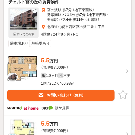
チェルト宮の丘の賃貸物件
宮の沢駅 歩
7
分 （地下東西線）
発寒南駅 バス
4
分 歩
7
分 （地下東西線）
発寒駅 バス
4
分 歩
11
分 （函館線）
北海道札幌市西区宮の沢二条１丁目
4階建 / 24年8ヶ月 / RC
すべての写真
駐車場あり
駐輪場あり
5.5
万円
（管理費7,000円）
1.0ヶ月
不要
敷
礼
1階 / 2LDK / 60.98㎡
お問い合わせ
（無料）
ほか提供
5.5
万円
（管理費7,000円）