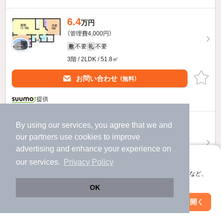
6.4
万円
（管理費4,000円）
不要
不要
敷
礼
3階 / 2LDK / 51.8㎡
お問い合わせ
（無料）
提供
6.4
By using our services, you agree that we and
万円
our
partners
use cookies to improve
（管理費4,000円）
advertising and enhance your experience on
不要
不要
敷
礼
アプリに切り替えて、サクサクお部屋探し
our services.
Privacy Policy
2階 / 2LDK / 51.8㎡
会員登録なしですぐ使える。マップ検索やお気に入り保存など、
お問い合わせ
（無料）
アプリ限定の便利な機能が使えます！
OK
Web版で続行
アプリを開く
提供
市区町村を変更
絞り込み条件を変更