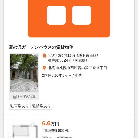
宮の沢ガーデンハウスの賃貸物件
宮の沢駅 歩
16
分 （地下東西線）
発寒駅 歩
24
分 （函館線）
北海道札幌市西区宮の沢二条３丁目
2階建 / 20年1ヶ月 / 木造
すべての写真
駐車場あり
駐輪場あり
6.6
万円
（管理費6,000円）