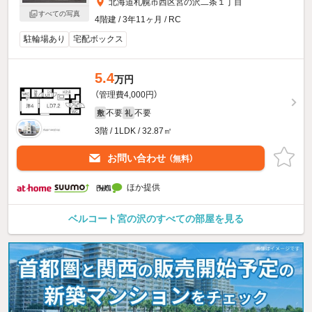
北海道札幌市西区宮の沢二条１丁目
すべての写真
4階建 / 3年11ヶ月 / RC
駐輪場あり
宅配ボックス
5.4
万円
（管理費4,000円）
不要
不要
敷
礼
3階 / 1LDK / 32.87㎡
お問い合わせ
（無料）
ほか提供
ベルコート宮の沢のすべての部屋を見る