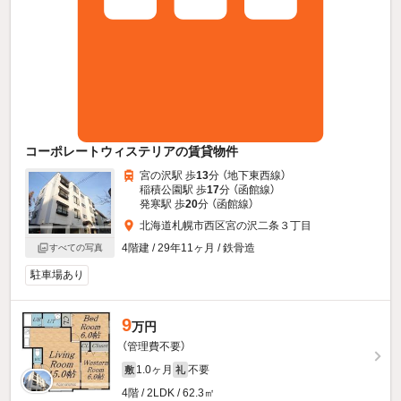
コーポレートウィステリアの賃貸物件
宮の沢駅 歩
13
分 （地下東西線）
稲積公園駅 歩
17
分 （函館線）
発寒駅 歩
20
分 （函館線）
北海道札幌市西区宮の沢二条３丁目
4階建 / 29年11ヶ月 / 鉄骨造
すべての写真
駐車場あり
9
万円
（管理費不要）
1.0ヶ月
不要
敷
礼
4階 / 2LDK / 62.3㎡