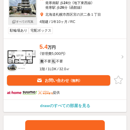
発寒南駅 歩
24
分 （地下東西線）
発寒駅 歩
26
分 （函館線）
北海道札幌市西区宮の沢二条１丁目
4階建 / 1年10ヶ月 / RC
すべての写真
駐輪場あり
宅配ボックス
5.4
万円
（管理費5,000円）
不要
不要
敷
礼
1階 / 1LDK / 32.0㎡
お問い合わせ
（無料）
提供
drawのすべての部屋を見る