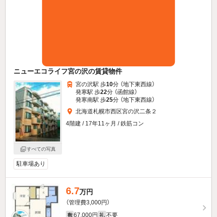
ニューエコライフ宮の沢の賃貸物件
宮の沢駅 歩
10
分 （地下東西線）
発寒駅 歩
22
分 （函館線）
発寒南駅 歩
25
分 （地下東西線）
北海道札幌市西区宮の沢二条２
4階建 / 17年11ヶ月 / 鉄筋コン
すべての写真
駐車場あり
6.7
万円
（管理費3,000円）
67,000円
不要
敷
礼