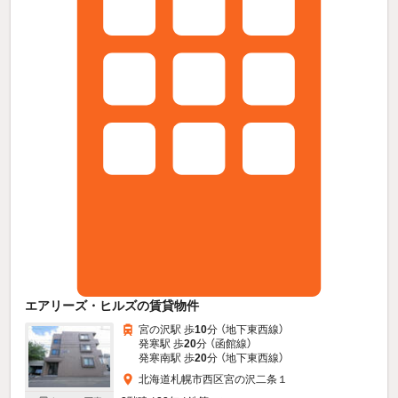
エアリーズ・ヒルズの賃貸物件
宮の沢駅 歩
10
分 （地下東西線）
発寒駅 歩
20
分 （函館線）
発寒南駅 歩
20
分 （地下東西線）
北海道札幌市西区宮の沢二条１