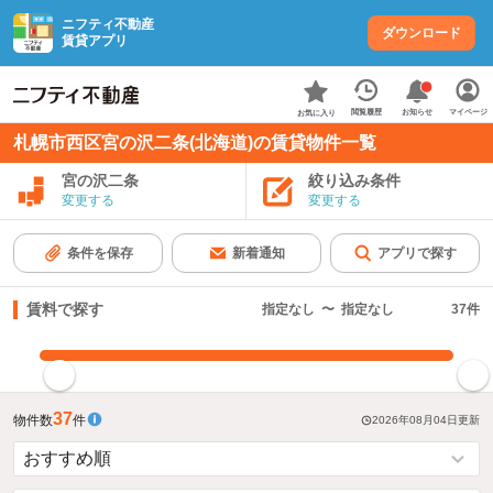
ニフティ不動産
ダウンロード
賃貸アプリ
お知らせ
閲覧履歴
マイページ
お気に入り
札幌市西区宮の沢二条(北海道)の賃貸物件一覧
宮の沢二条
絞り込み条件
変更する
変更する
条件を保存
新着通知
アプリで探す
賃料で探す
指定なし
〜
指定なし
37
件
指定した賃料で絞り込む
37
物件数
件
2026年08月04日
更新