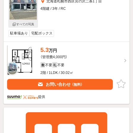
北海道札幌市西区宮の沢二条1丁目
4階建 / 3年 / RC
すべての写真
駐車場あり
宅配ボックス
5.3
万円
（管理費4,000円）
不要
不要
敷
礼
2階 / 1LDK / 30.02㎡
お問い合わせ
（無料）
提供