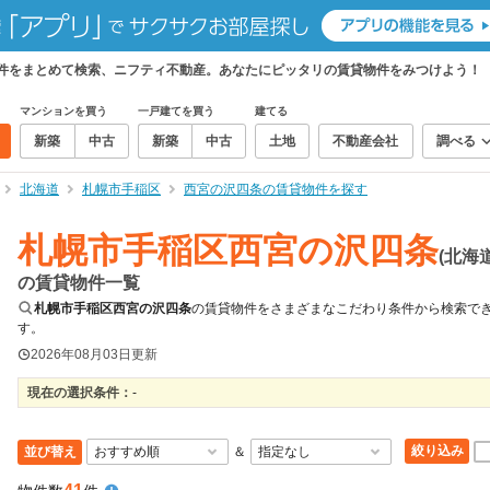
物件をまとめて検索、ニフティ不動産。あなたにピッタリの賃貸物件をみつけよう！
マンションを買う
一戸建てを買う
建てる
新築
中古
新築
中古
土地
不動産会社
調べる
北海道
札幌市手稲区
西宮の沢四条の賃貸物件を探す
札幌市手稲区西宮の沢四条
(北海道
の賃貸物件一覧
札幌市手稲区西宮の沢四条
の賃貸物件をさまざまなこだわり条件から検索で
す。
2026年08月03日
更新
現在の選択条件：
-
絞り込み
並び替え
＆