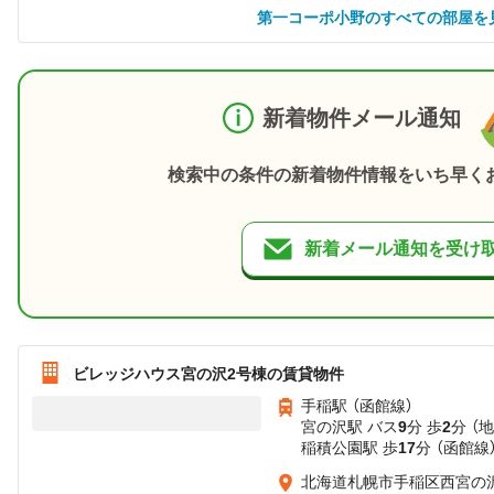
第一コーポ小野のすべての部屋を
新着物件メール通知
検索中の条件の新着物件情報をいち早く
新着メール通知を受け
ビレッジハウス宮の沢2号棟の賃貸物件
手稲駅 （函館線）
宮の沢駅 バス
9
分 歩
2
分 （
稲積公園駅 歩
17
分 （函館線
北海道札幌市手稲区西宮の