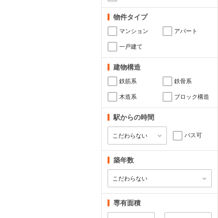
物件タイプ
マンション
アパート
一戸建て
建物構造
鉄筋系
鉄骨系
木造系
ブロック構造
駅からの時間
バス可
築年数
専有面積