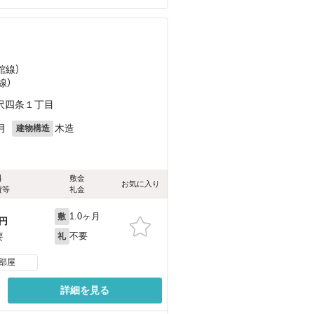
館線）
線）
沢四条１丁目
月
木造
建物構造
料
敷金
お気に入り
費等
礼金
1.0ヶ月
敷
円
不要
要
礼
部屋
詳細を見る