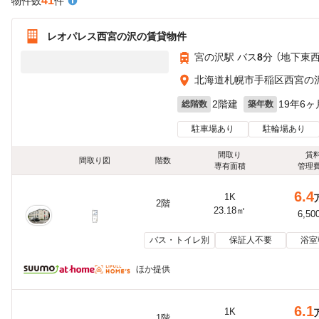
41
物件数
件
レオパレス西宮の沢の賃貸物件
宮の沢駅 バス
8
分 （地下東
北海道札幌市手稲区西宮の
2階建
19年6ヶ
総階数
築年数
駐車場あり
駐輪場あり
間取り
賃
間取り図
階数
専有面積
管理
6.4
1K
2階
23.18㎡
6,50
バス・トイレ別
保証人不要
浴室
ほか提供
6.1
1K
1階