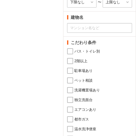
〜
建物名
こだわり条件
バス・トイレ別
2階以上
駐車場あり
ペット相談
洗濯機置場あり
独立洗面台
エアコンあり
都市ガス
温水洗浄便座