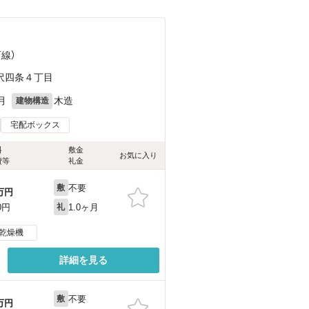
西線）
沢四条４丁目
月
木造
建物構造
宅配ボックス
料
敷金
お気に入り
費等
礼金
不要
敷
万円
1.0ヶ月
0円
礼
乾燥機
詳細を見る
不要
敷
万円