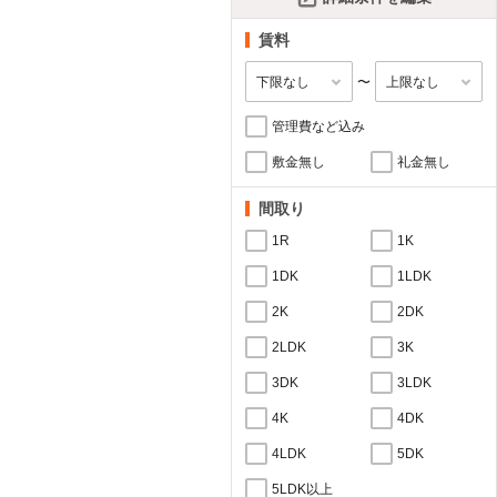
賃料
〜
管理費など込み
敷金無し
礼金無し
間取り
1R
1K
1DK
1LDK
2K
2DK
2LDK
3K
3DK
3LDK
4K
4DK
4LDK
5DK
5LDK以上