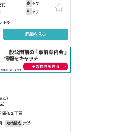
不要
敷
万円
不要
要
礼
人不要
詳細を見る
館線）
線）
沢四条１丁目
月
木造
建物構造