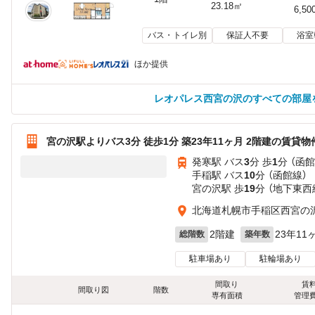
23.18㎡
6,50
バス・トイレ別
保証人不要
浴室
ほか提供
レオパレス西宮の沢のすべての部屋
宮の沢駅よりバス3分 徒歩1分 築23年11ヶ月 2階建の賃貸物
発寒駅 バス
3
分 歩
1
分 （函館
手稲駅 バス
10
分 （函館線）
宮の沢駅 歩
19
分 （地下東西
北海道札幌市手稲区西宮の
2階建
23年11
総階数
築年数
駐車場あり
駐輪場あり
間取り
賃
間取り図
階数
専有面積
管理