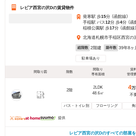
レピア西宮の沢Dの賃貸物件
発寒駅 歩
15
分 （函館線）
手稲駅 バス
12
分 歩
4
分 （函
稲積公園駅 歩
17
分 （函館線
北海道札幌市手稲区西宮の
2階建
39年8ヶ
総階数
築年数
駐車場あり
間取り
賃
間取り図
階数
専有面積
管理
4
2LDK
万
2階
48.6㎡
不
バス・トイレ別
フローリング
角
提供
レピア西宮の沢Dのすべての部屋