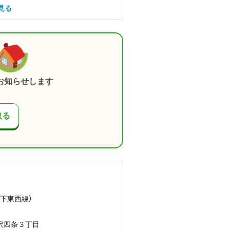
見る
お知らせします
取る
地下東西線）
）
沢四条３丁目