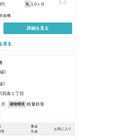
1.0ヶ月
0円
礼
乾燥機
詳細を見る
を見る
件
線）
線）
沢四条１丁目
ヶ月
軽量鉄骨
建物構造
料
敷金
お気に入り
費等
礼金