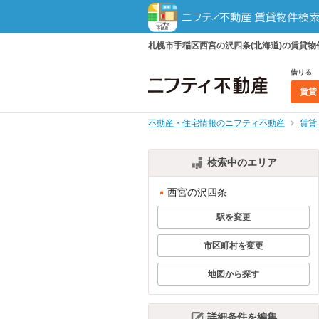
札幌市手稲区西宮の沢四条(北海道)の賃貸
借りる
賃貸
不動産・住宅情報のニフティ不動産
賃貸
検索中のエリア
西宮の沢四条
駅を変更
市区町村を変更
地図から探す
詳細条件を編集