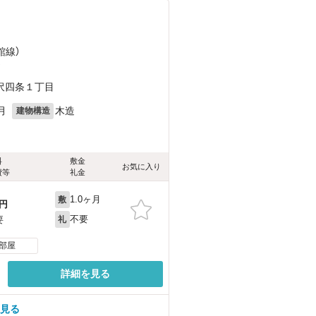
館線）
）
沢四条１丁目
月
木造
建物構造
料
敷金
お気に入り
費等
礼金
1.0ヶ月
敷
円
不要
要
礼
部屋
詳細を見る
を見る