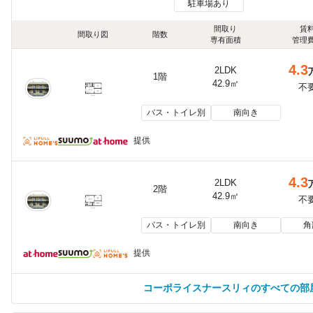
駐車場あり
間取り
賃
間取り図
階数
専有面積
管理
4.3
2LDK
1階
42.9㎡
不
バス・トイレ別
南向き
提供
4.3
2LDK
2階
42.9㎡
不
バス・トイレ別
南向き
角
提供
コーポライスナースリィのすべての部