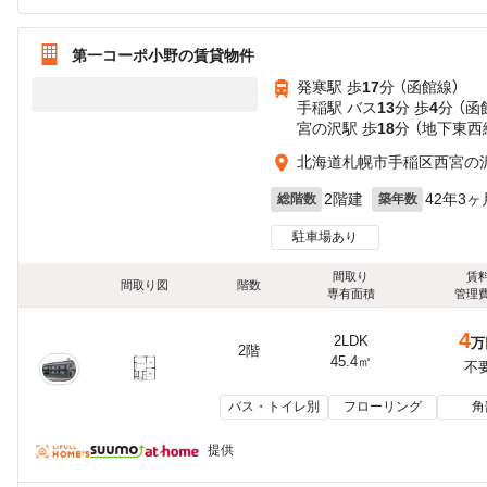
第一コーポ小野の賃貸物件
発寒駅 歩
17
分 （函館線）
手稲駅 バス
13
分 歩
4
分 （函
宮の沢駅 歩
18
分 （地下東西
北海道札幌市手稲区西宮の
2階建
42年3ヶ
総階数
築年数
駐車場あり
間取り
賃
間取り図
階数
専有面積
管理
4
2LDK
万
2階
45.4㎡
不
バス・トイレ別
フローリング
角
提供