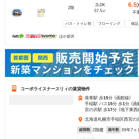
6.5
2LDK
2階
57.5㎡
不
バス・トイレ別
フローリング
保証
ほか提供
コーポライスナースリィの賃貸物件
発寒駅 歩
15
分 （函館線）
手稲駅 バス
15
分 歩
1
分 （函
宮の沢駅 歩
17
分 （地下東西
北海道札幌市手稲区西宮の
2階建
39年7ヶ
総階数
築年数