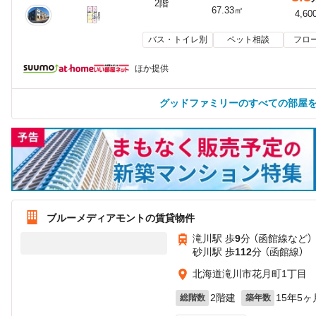
2階
67.33㎡
4,60
バス・トイレ別
ペット相談
フロ
ほか提供
グッドファミリーのすべての部屋
ブルーメディアモントの賃貸物件
滝川駅 歩
9
分 （函館線
など
）
砂川駅 歩
112
分 （函館線）
北海道滝川市花月町1丁目
2階建
15年5ヶ
総階数
築年数