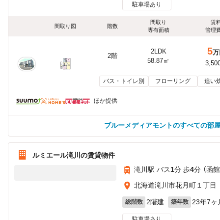
駐車場あり
間取り
賃
間取り図
階数
専有面積
管理
5
2LDK
万
2階
58.87㎡
3,50
バス・トイレ別
フローリング
追い
ほか提供
ブルーメディアモントのすべての部
ルミエール滝川の賃貸物件
滝川駅 バス
1
分 歩
4
分 （函
北海道滝川市花月町１丁目
2階建
23年7ヶ
総階数
築年数
駐車場あり