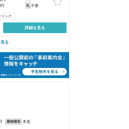
不要
0円
礼
ーリング
詳細を見る
を見る
月
木造
建物構造