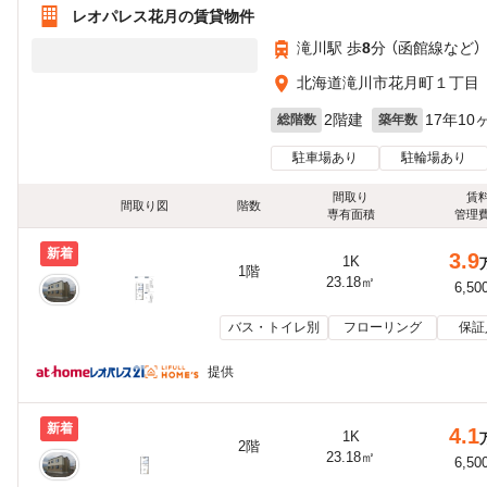
レオパレス花月の賃貸物件
滝川駅 歩
8
分 （函館線
など
）
北海道滝川市花月町１丁目
2階建
17年10
総階数
築年数
駐車場あり
駐輪場あり
間取り
賃
間取り図
階数
専有面積
管理
新着
3.9
1K
1階
23.18㎡
6,50
バス・トイレ別
フローリング
保証
提供
新着
4.1
1K
2階
23.18㎡
6,50