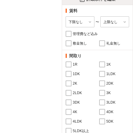
賃料
〜
管理費など込み
敷金無し
礼金無し
間取り
1R
1K
1DK
1LDK
2K
2DK
2LDK
3K
3DK
3LDK
4K
4DK
4LDK
5DK
5LDK以上