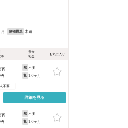
ヶ月
木造
建物構造
料
敷金
お気に入り
費等
礼金
不要
敷
万円
1.0ヶ月
0円
礼
人不要
詳細を見る
不要
敷
万円
1.0ヶ月
0円
礼