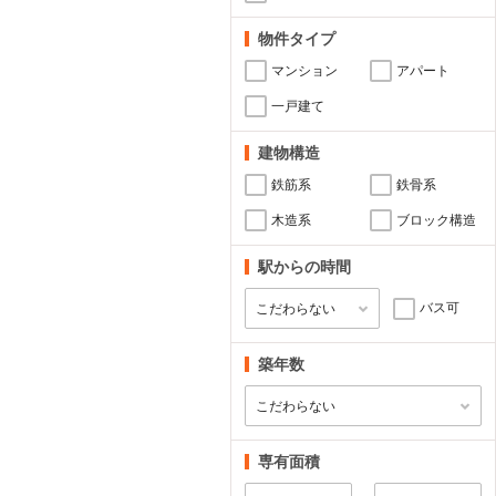
物件タイプ
マンション
アパート
一戸建て
建物構造
鉄筋系
鉄骨系
木造系
ブロック構造
駅からの時間
バス可
築年数
専有面積