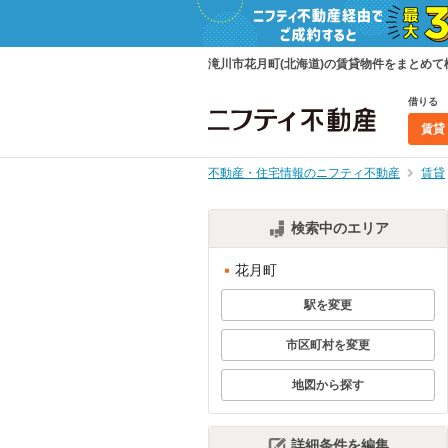
滝川市花月町(北海道)の賃貸物件をまとめ
借りる
賃貸
不動産・住宅情報のニフティ不動産
賃貸
検索中のエリア
花月町
駅を変更
市区町村を変更
地図から探す
詳細条件を編集