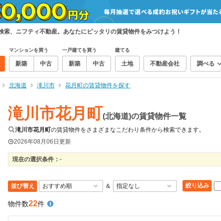
て検索、ニフティ不動産。あなたにピッタリの賃貸物件をみつけよう！
マンションを買う
一戸建てを買う
建てる
新築
中古
新築
中古
土地
不動産会社
調べる
北海道
滝川市
花月町の賃貸物件を探す
滝川市花月町
(北海道)の賃貸物件一覧
滝川市花月町
の賃貸物件をさまざまなこだわり条件から検索できます。
2026年08月06日
更新
現在の選択条件：
-
絞り込み
並び替え
＆
22
物件数
件