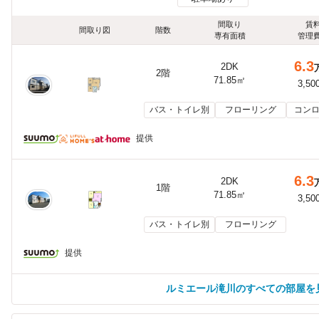
間取り
賃
間取り図
階数
専有面積
管理
6.3
2DK
2階
71.85㎡
3,50
バス・トイレ別
フローリング
コンロ
提供
6.3
2DK
1階
71.85㎡
3,50
バス・トイレ別
フローリング
提供
ルミエール滝川のすべての部屋を