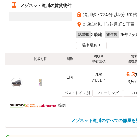
メゾネット滝川の賃貸物件
滝川駅 バス
5
分 歩
5
分 （函
北海道滝川市花月町１丁目
2階建
25年7ヶ
総階数
築年数
駐車場あり
間取り
賃
間取り図
階数
専有面積
管理
6.3
2DK
1階
74.51㎡
3,50
バス・トイレ別
フローリング
コンロ
提供
メゾネット滝川のすべての部屋を