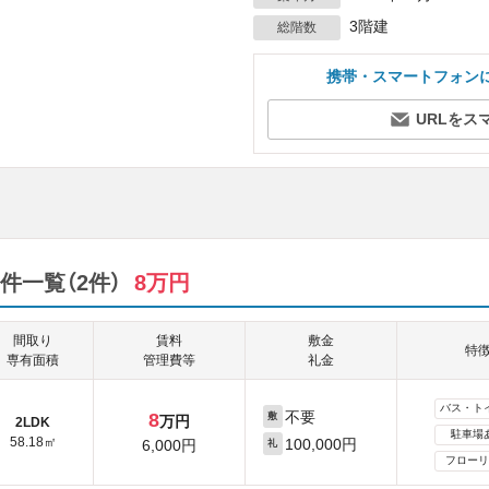
3階建
総階数
携帯・スマートフォン
URLをス
件一覧（2件）
8万円
間取り
賃料
敷金
特
専有面積
管理費等
礼金
バス・ト
不要
8
敷
万円
2LDK
駐車場
58.18㎡
100,000円
6,000円
礼
フローリ