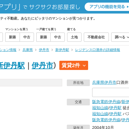
ティ不動産。あなたにピッタリのマンションが見つかります。
マンションを買う
一戸建てを買う
建てる
新築
中古
新築
中古
土地
不動産会社
調べる
ション情報
兵庫県
伊丹市
新伊丹駅
レジデンス口酒井の詳細情報
新伊丹駅
｜
伊丹市
）
賃貸2件
兵庫県
伊丹市
口酒井1
所在地
阪急電鉄伊丹線
/
新
交通
福知山線
/
伊丹駅
徒歩
福知山線
/
伊丹駅
バス
阪急電鉄伊丹線
/
伊
2004年10月
築年月