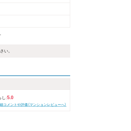
。
さい。
5.0
らし:
細コメントや評価（マンションレビューへ）