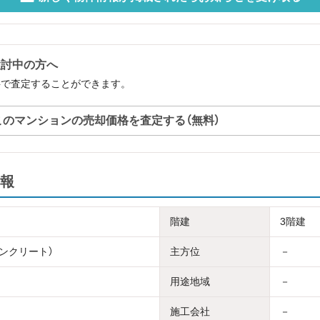
検討中の方へ
料で査定することができます。
このマンションの売却価格を査定する（無料）
報
階建
3階建
コンクリート）
主方位
－
用途地域
－
施工会社
－