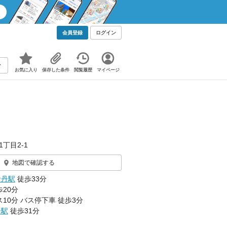
会員登録
ログイン
お気に入り
保存した条件
閲覧履歴
マイページ
丁目2-1
地図で確認する
伊丹駅
徒歩33分
20分
10分 バス停下車 徒歩3分
丹駅
徒歩31分