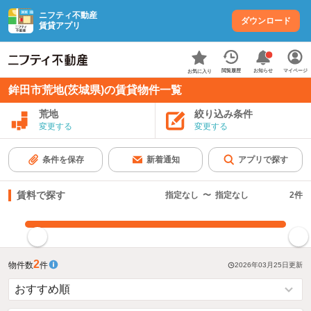
ニフティ不動産
ダウンロード
賃貸アプリ
お知らせ
閲覧履歴
マイページ
お気に入り
鉾田市荒地(茨城県)の賃貸物件一覧
荒地
絞り込み条件
変更する
変更する
条件を保存
新着通知
アプリで探す
賃料で探す
指定なし
〜
指定なし
2
件
指定した賃料で絞り込む
2
物件数
件
2026年03月25日
更新