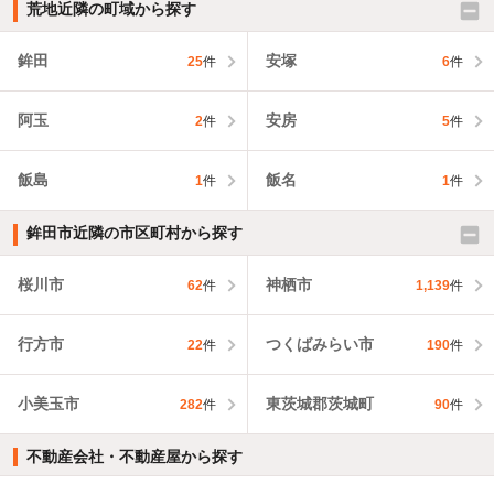
荒地近隣の町域から探す
鉾田
安塚
25
件
6
件
阿玉
安房
2
件
5
件
飯島
飯名
1
件
1
件
鉾田市近隣の市区町村から探す
桜川市
神栖市
62
件
1,139
件
行方市
つくばみらい市
22
件
190
件
小美玉市
東茨城郡茨城町
282
件
90
件
不動産会社・不動産屋から探す