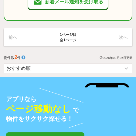
新着メール通知を受け取る
1ページ目
前へ
次へ
全1ページ
2
物件数
件
2026年03月25日
更新
アプリなら
ページ移動なし
で
物件をサクサク探せる！