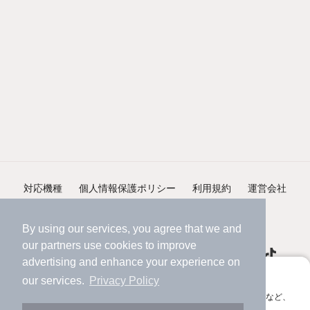
対応機種
個人情報保護ポリシー
利用規約
運営会社
ヘルプ・お問い合わせ
採用情報
By using our services, you agree that we and
our
partners
use cookies to improve
advertising and enhance your experience on
アプリに切り替えて、サクサクお部屋探し
our services.
Privacy Policy
会員登録なしですぐ使える。マップ検索やお気に入り保存など、
©NIFTY Lifestyle Co., Ltd.
アプリ限定の便利な機能が使えます！