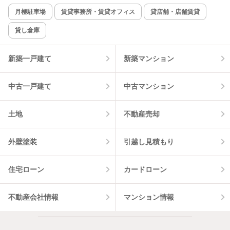
新着のみ
インターネット無料
月極駐車場
賃貸事務所・賃貸オフィス
貸店舗・店舗賃貸
貸し倉庫
該当件数:
物件一覧に反映
2
件
新築一戸建て
新築マンション
中古一戸建て
中古マンション
土地
不動産売却
外壁塗装
引越し見積もり
住宅ローン
カードローン
不動産会社情報
マンション情報