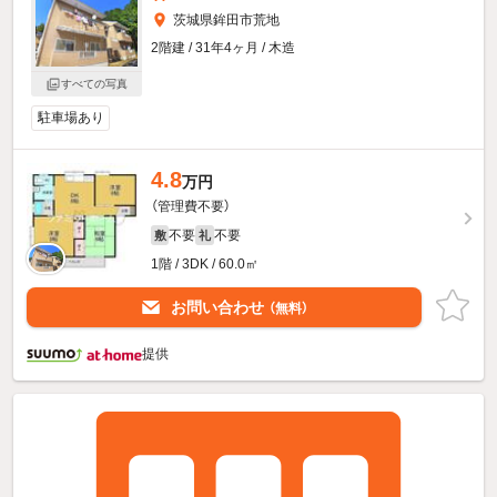
茨城県鉾田市荒地
2階建 / 31年4ヶ月 / 木造
すべての写真
駐車場あり
4.8
万円
（管理費不要）
不要
不要
敷
礼
1階 / 3DK / 60.0㎡
お問い合わせ
（無料）
提供