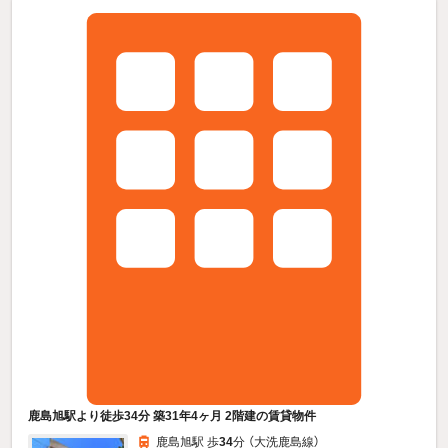
鹿島旭駅より徒歩34分 築31年4ヶ月 2階建の賃貸物件
鹿島旭駅 歩
34
分 （大洗鹿島線）