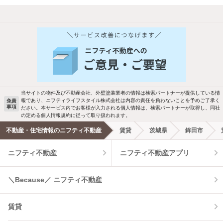
他の人はこんな条件で絞り込んでいます！
人気のこだわり条件
バス・トイレ別
2階以上
駐車場あり
ペット相談
当サイトの物件及び不動産会社、外壁塗装業者の情報は検索パートナーが提供している情
報であり、ニフティライフスタイル株式会社は内容の責任を負わないことを予めご了承く
免責
事項
ださい。本サービス内でお客様が入力される個人情報は、検索パートナーが取得し、同社
洗濯機置場あり
独立洗面台
の定める個人情報規約に従って取り扱われます。
不動産・住宅情報のニフティ不動産
賃貸
茨城県
鉾田市
エアコンあり
都市ガス
ニフティ不動産
ニフティ不動産アプリ
温水洗浄便座
オートロック
＼Because／ ニフティ不動産
コンロ2口以上
追焚き機能
賃貸
TV付インターホン
角部屋