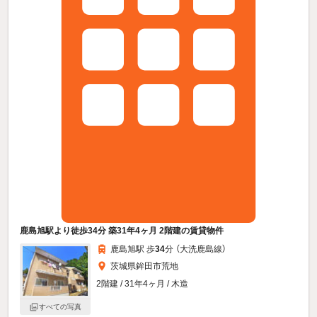
鹿島旭駅より徒歩34分 築31年4ヶ月 2階建の賃貸物件
鹿島旭駅 歩
34
分 （大洗鹿島線）
茨城県鉾田市荒地
2階建 / 31年4ヶ月 / 木造
すべての写真