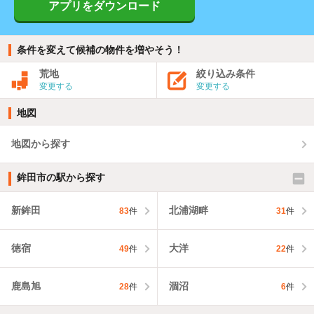
アプリをダウンロード
条件を変えて候補の物件を増やそう！
荒地
絞り込み条件
変更する
変更する
地図
地図から探す
鉾田市の駅から探す
新鉾田
北浦湖畔
83
件
31
件
徳宿
大洋
49
件
22
件
鹿島旭
涸沼
28
件
6
件