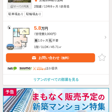
茨城県神栖市波崎
2階建 / 13年8ヶ月 / 鉄骨造
すべての写真
駐車場あり
駐輪場あり
5.8
万円
（管理費3,000円）
1.0ヶ月
不要
敷
礼
1階 / 1LDK / 45.71㎡
お問い合わせ
（無料）
ほか提供
リアンのすべての部屋を見る