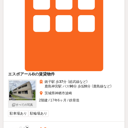
エスポアールBの賃貸物件
銚子駅 歩
37
分 （総武線
など
）
鹿島神宮駅 バス
90
分 歩
120
分 （鹿島線
など
）
茨城県神栖市波崎
2階建 / 17年6ヶ月 / 鉄骨造
すべての写真
駐車場あり
駐輪場あり