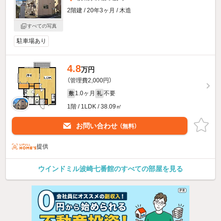
2階建 / 20年3ヶ月 / 木造
すべての写真
駐車場あり
4.8
万円
（管理費2,000円）
1.0ヶ月
不要
敷
礼
1階 / 1LDK / 38.09㎡
お問い合わせ
（無料）
提供
ウインドミル波崎七番館のすべての部屋を見る