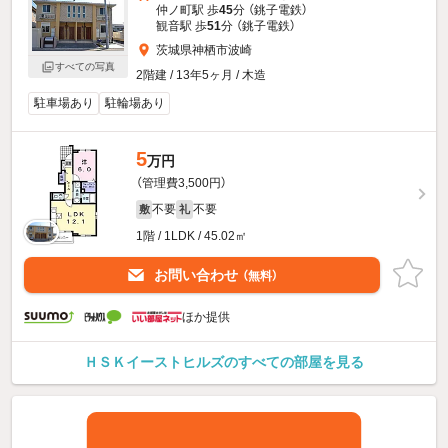
仲ノ町駅 歩
45
分 （銚子電鉄）
観音駅 歩
51
分 （銚子電鉄）
茨城県神栖市波崎
すべての写真
2階建 / 13年5ヶ月 / 木造
駐車場あり
駐輪場あり
5
万円
（管理費3,500円）
不要
不要
敷
礼
1階 / 1LDK / 45.02㎡
お問い合わせ
（無料）
ほか提供
ＨＳＫイーストヒルズのすべての部屋を見る