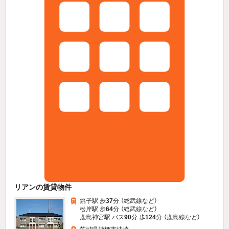
リアンの賃貸物件
銚子駅 歩
37
分 （総武線
など
）
松岸駅 歩
64
分 （総武線
など
）
鹿島神宮駅 バス
90
分 歩
124
分 （鹿島線
など
）