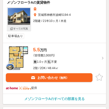
メゾンフローラAの賃貸物件
茨城県神栖市波崎5194-4
2階建 / 21年10ヶ月 / 木造
すべての写真
駐車場あり
5.5
万円
（管理費2,000円）
1.0ヶ月
不要
敷
礼
2階 / 2DK / 48.44㎡
お問い合わせ
（無料）
提供
メゾンフローラAのすべての部屋を見る