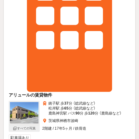
アリュールの賃貸物件
銚子駅 歩
37
分 （総武線
など
）
松岸駅 歩
65
分 （総武線
など
）
鹿島神宮駅 バス
90
分 歩
120
分 （鹿島線
など
）
茨城県神栖市波崎
2階建 / 17年5ヶ月 / 鉄骨造
すべての写真
駐車場あり