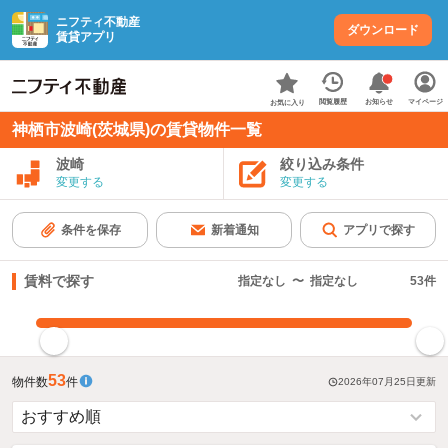
ニフティ不動産
ダウンロード
賃貸アプリ
お知らせ
閲覧履歴
マイページ
お気に入り
神栖市波崎(茨城県)の賃貸物件一覧
波崎
絞り込み条件
変更する
変更する
条件を保存
新着通知
アプリで探す
賃料で探す
指定なし
〜
指定なし
53
件
指定した賃料で絞り込む
53
物件数
件
2026年07月25日
更新