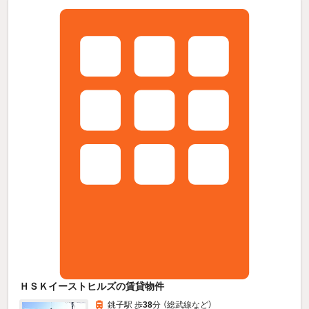
ＨＳＫイーストヒルズの賃貸物件
銚子駅 歩
38
分 （総武線
など
）