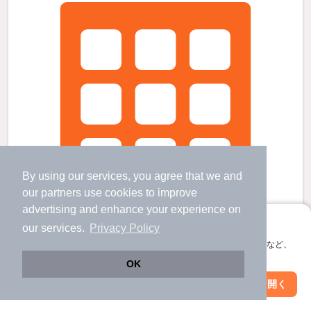
By using our services, you agree that we and
our
partners
use cookies to improve
advertising and enhance your experience on
アプリに切り替えて、サクサクお部屋探し
our services.
Privacy Policy
会員登録なしですぐ使える。マップ検索やお気に入り保存など、
アプリ限定の便利な機能が使えます！
OK
ハイツ小玉台Cの賃貸物件
Web版で続行
アプリを開く
市区町村を変更
絞り込み条件を変更
銚子駅 歩
49
分 （総武線
など
）