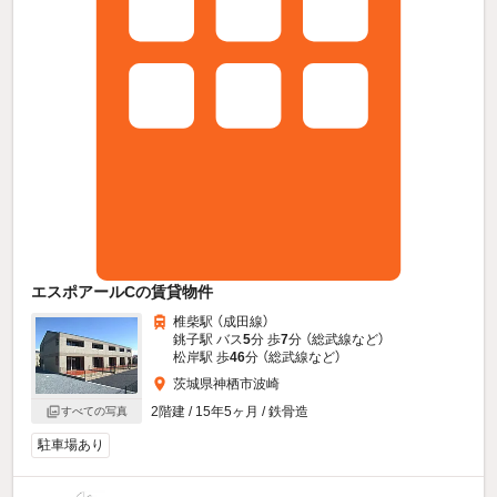
エスポアールCの賃貸物件
椎柴駅 （成田線）
銚子駅 バス
5
分 歩
7
分 （総武線
など
）
松岸駅 歩
46
分 （総武線
など
）
茨城県神栖市波崎
2階建 / 15年5ヶ月 / 鉄骨造
すべての写真
駐車場あり