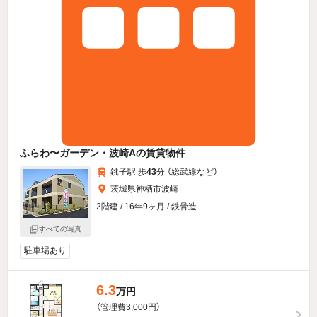
ふらわ〜ガーデン・波崎Aの賃貸物件
銚子駅 歩
43
分 （総武線
など
）
茨城県神栖市波崎
2階建 / 16年9ヶ月 / 鉄骨造
すべての写真
駐車場あり
6.3
万円
（管理費3,000円）