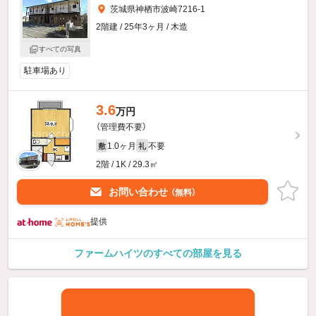
茨城県神栖市波崎7216-1
2階建 / 25年3ヶ月 / 木造
すべての写真
駐車場あり
3.6
万円
（管理費不要）
1.0ヶ月
不要
敷
礼
2階 / 1K / 29.3㎡
お問い合わせ
（無料）
提供
ファームハイツのすべての部屋を見る