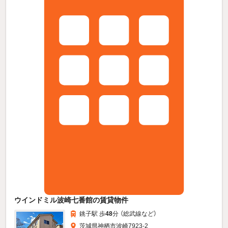
ウインドミル波崎七番館の賃貸物件
銚子駅 歩
48
分 （総武線
など
）
茨城県神栖市波崎7923-2