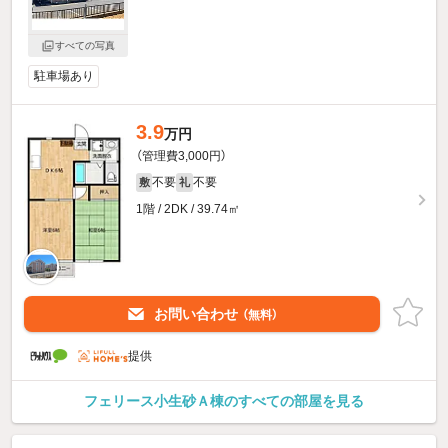
すべての写真
駐車場あり
3.9
万円
（管理費3,000円）
不要
不要
敷
礼
1階 / 2DK / 39.74㎡
お問い合わせ
（無料）
提供
フェリース小生砂Ａ棟のすべての部屋を見る