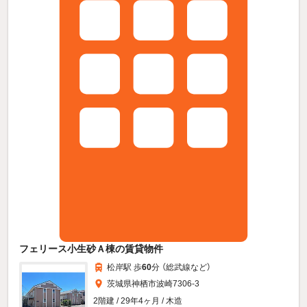
フェリース小生砂Ａ棟の賃貸物件
松岸駅 歩
60
分 （総武線
など
）
茨城県神栖市波崎7306-3
2階建 / 29年4ヶ月 / 木造