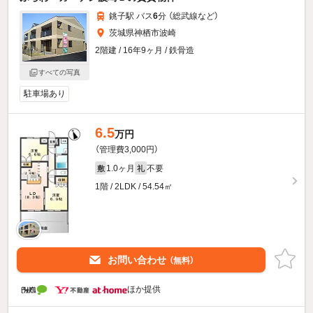
銚子駅 バス
6
分 （総武線
など
）
茨城県神栖市波崎
2階建 / 16年9ヶ月 / 鉄骨造
すべての写真
駐車場あり
6.5
万円
（管理費3,000円）
1.0ヶ月
不要
敷
礼
1階 / 2LDK / 54.54㎡
お問い合わせ
（無料）
ほか提供