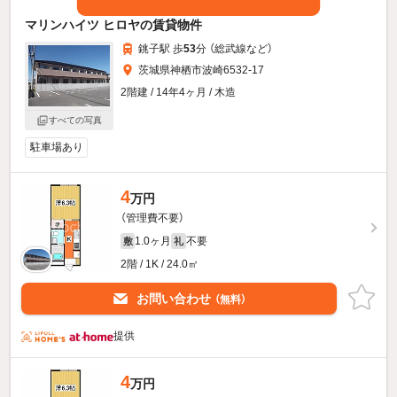
マリンハイツ ヒロヤの賃貸物件
銚子駅 歩
53
分 （総武線
など
）
茨城県神栖市波崎6532-17
2階建 / 14年4ヶ月 / 木造
すべての写真
駐車場あり
4
万円
（管理費不要）
1.0ヶ月
不要
敷
礼
2階 / 1K / 24.0㎡
お問い合わせ
（無料）
提供
4
万円