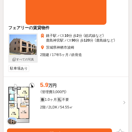
フェアリーの賃貸物件
銚子駅 バス
10
分 歩
2
分 （総武線
など
）
鹿島神宮駅 バス
90
分 歩
120
分 （鹿島線
など
）
茨城県神栖市波崎
2階建 / 17年5ヶ月 / 鉄骨造
すべての写真
駐車場あり
5.9
万円
（管理費3,000円）
1.0ヶ月
不要
敷
礼
2階 / 2LDK / 54.55㎡