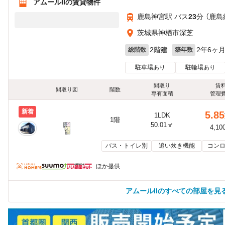
アムールIIの賃貸物件
鹿島神宮駅 バス
23
分 （鹿島
茨城県神栖市深芝
2階建
2年6ヶ
総階数
築年数
駐車場あり
駐輪場あり
間取り
賃
間取り図
階数
専有面積
管理
新着
5.85
1LDK
1階
50.01㎡
4,10
バス・トイレ別
追い炊き機能
コンロ
ほか提供
アムールIIのすべての部屋を見