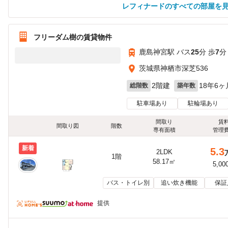
レフィナードのすべての部屋を
フリーダム樹の賃貸物件
鹿島神宮駅 バス
25
分 歩
7
分
茨城県神栖市深芝536
2階建
18年6ヶ
総階数
築年数
駐車場あり
駐輪場あり
間取り
賃
間取り図
階数
専有面積
管理
新着
5.3
2LDK
1階
58.17㎡
5,00
バス・トイレ別
追い炊き機能
保証
提供