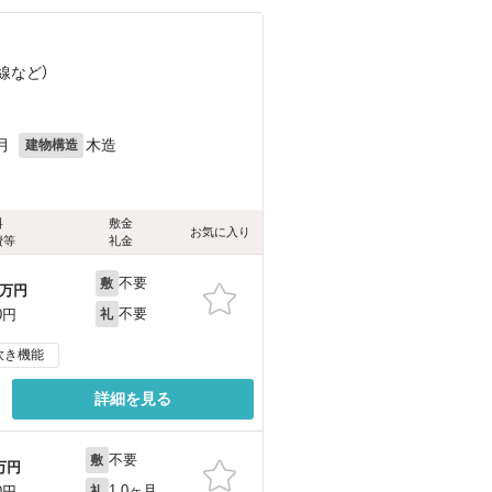
線
など
）
月
木造
建物構造
料
敷金
お気に入り
費等
礼金
不要
敷
万円
不要
0円
礼
炊き機能
詳細を見る
不要
敷
万円
1.0ヶ月
0円
礼