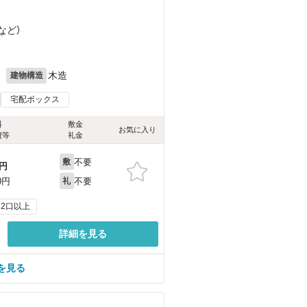
など
）
月
木造
建物構造
宅配ボックス
料
敷金
お気に入り
費等
礼金
不要
敷
円
不要
0円
礼
2口以上
詳細を見る
を見る