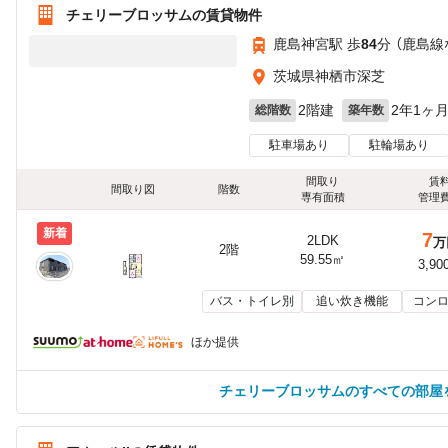
チェリーブロッサムの賃貸物件
鹿島神宮駅 歩
84
分 （鹿島線
茨城県神栖市深芝
2階建
2年1ヶ
総階数
築年数
駐車場あり
駐輪場あり
間取り
賃
間取り図
階数
専有面積
管理
新着
7
2LDK
万
2階
59.55㎡
3,90
バス・トイレ別
追い炊き機能
コンロ
ほか提供
チェリーブロッサムのすべての部屋