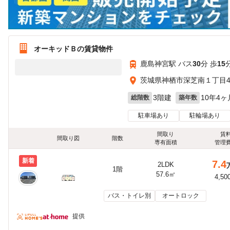
オーキッドＢの賃貸物件
鹿島神宮駅 バス
30
分 歩
15
茨城県神栖市深芝南１丁目4
3階建
10年4ヶ
総階数
築年数
駐車場あり
駐輪場あり
間取り
賃
間取り図
階数
専有面積
管理
新着
7.4
2LDK
1階
57.6㎡
4,50
バス・トイレ別
オートロック
提供