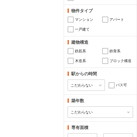
物件タイプ
マンション
アパート
一戸建て
建物構造
鉄筋系
鉄骨系
木造系
ブロック構造
駅からの時間
バス可
築年数
専有面積