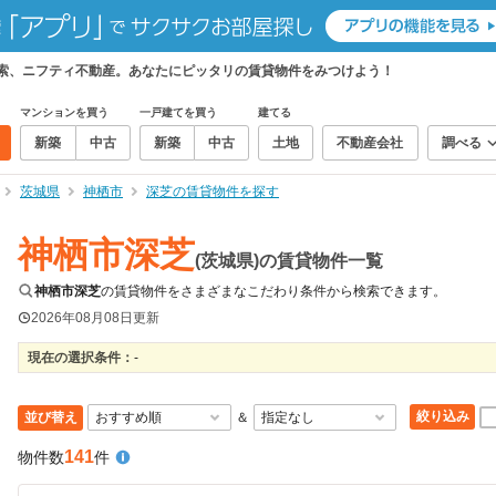
検索、ニフティ不動産。あなたにピッタリの賃貸物件をみつけよう！
マンションを買う
一戸建てを買う
建てる
新築
中古
新築
中古
土地
不動産会社
調べる
茨城県
神栖市
深芝の賃貸物件を探す
神栖市深芝
(茨城県)の賃貸物件一覧
神栖市深芝
の賃貸物件をさまざまなこだわり条件から検索できます。
2026年08月08日
更新
現在の選択条件：
-
絞り込み
並び替え
＆
141
物件数
件