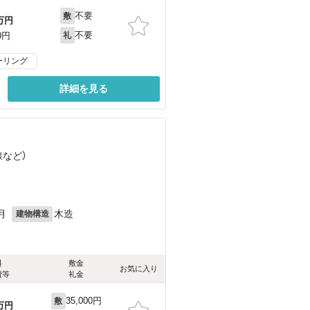
不要
敷
万円
不要
0円
礼
ーリング
詳細を見る
線
など
）
月
木造
建物構造
料
敷金
お気に入り
費等
礼金
35,000円
敷
万円