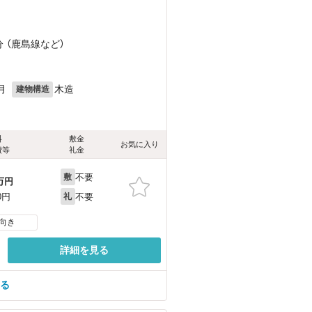
分 （鹿島線
など
）
月
木造
建物構造
料
敷金
お気に入り
費等
礼金
不要
敷
万円
不要
0円
礼
向き
詳細を見る
見る