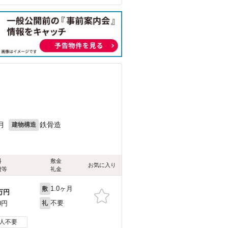
月
鉄骨造
建物構造
料
敷金
お気に入り
費等
礼金
1.0ヶ月
敷
万円
不要
0円
礼
人不要