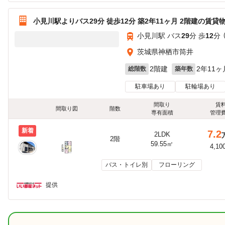
小見川駅よりバス29分 徒歩12分 築2年11ヶ月 2階建の賃貸
小見川駅 バス
29
分 歩
12
分 
茨城県神栖市筒井
2階建
2年11ヶ
総階数
築年数
駐車場あり
駐輪場あり
間取り
賃
間取り図
階数
専有面積
管理
新着
7.2
2LDK
2階
59.55㎡
4,10
バス・トイレ別
フローリング
提供