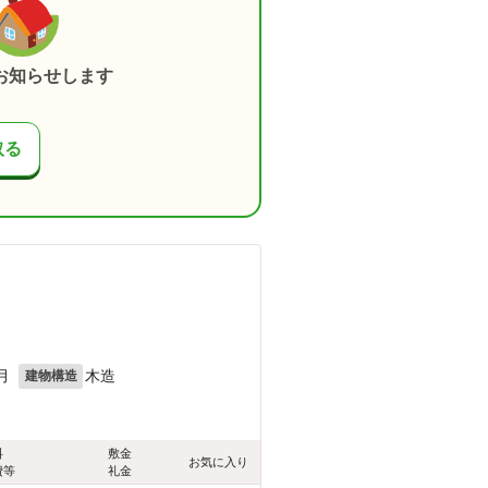
お知らせします
取る
月
木造
建物構造
料
敷金
お気に入り
費等
礼金