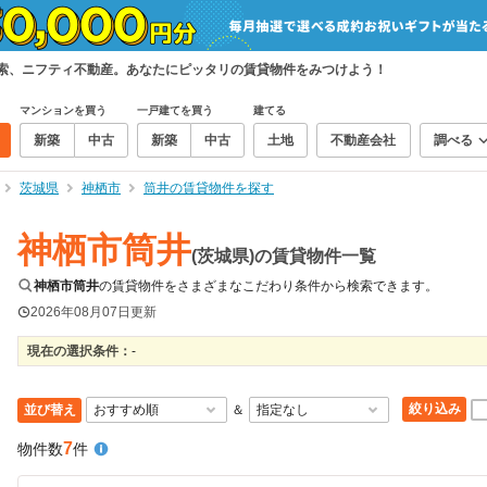
検索、ニフティ不動産。あなたにピッタリの賃貸物件をみつけよう！
マンションを買う
一戸建てを買う
建てる
新築
中古
新築
中古
土地
不動産会社
調べる
茨城県
神栖市
筒井の賃貸物件を探す
神栖市筒井
(茨城県)の賃貸物件一覧
神栖市筒井
の賃貸物件をさまざまなこだわり条件から検索できます。
2026年08月07日
更新
現在の選択条件：
-
絞り込み
並び替え
＆
7
物件数
件