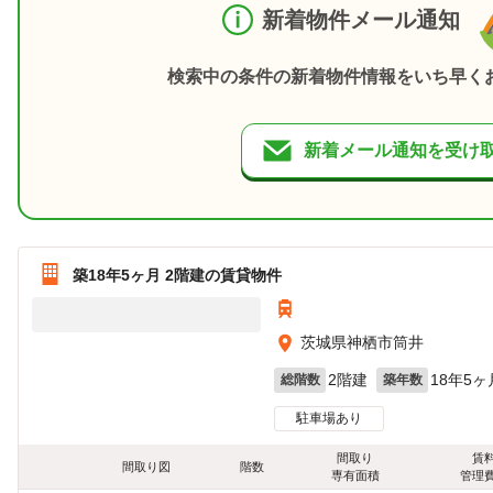
新着物件メール通知
検索中の条件の新着物件情報をいち早く
新着メール通知を受け
築18年5ヶ月 2階建の賃貸物件
茨城県神栖市筒井
2階建
18年5ヶ
総階数
築年数
駐車場あり
間取り
賃
間取り図
階数
専有面積
管理