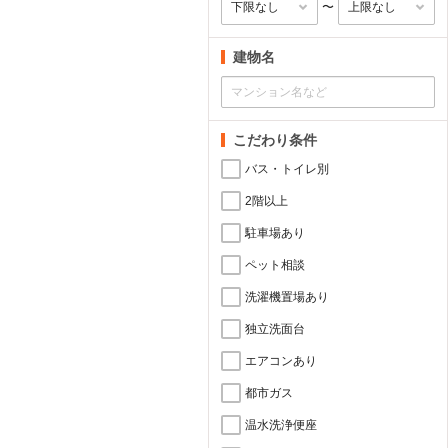
〜
建物名
こだわり条件
バス・トイレ別
2階以上
駐車場あり
ペット相談
洗濯機置場あり
独立洗面台
エアコンあり
都市ガス
温水洗浄便座