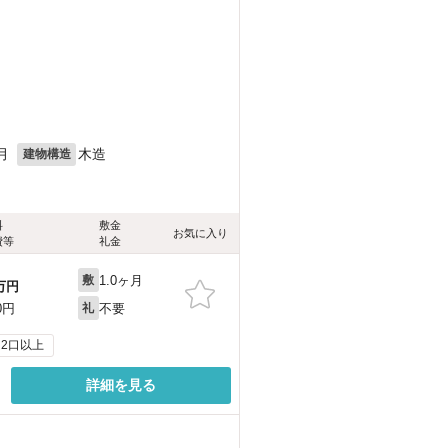
月
木造
建物構造
料
敷金
お気に入り
費等
礼金
1.0ヶ月
敷
万円
不要
0円
礼
2口以上
詳細を見る