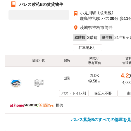
パレス紫苑Bの賃貸物件
小見川駅 （成田線）
鹿島神宮駅 バス
30
分 歩
11
茨城県神栖市筒井
2階建
31年6ヶ
総階数
築年数
駐車場あり
間取り
賃
間取り図
階数
専有面積
管理
4.2
2LDK
1階
49.58㎡
4,00
バス・トイレ別
保証人不要
南
提供
パレス紫苑Bのすべての部屋を