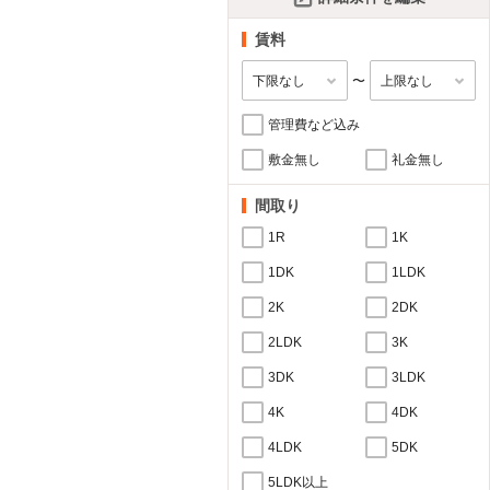
賃料
〜
管理費など込み
敷金無し
礼金無し
間取り
1R
1K
1DK
1LDK
2K
2DK
2LDK
3K
3DK
3LDK
4K
4DK
4LDK
5DK
5LDK以上