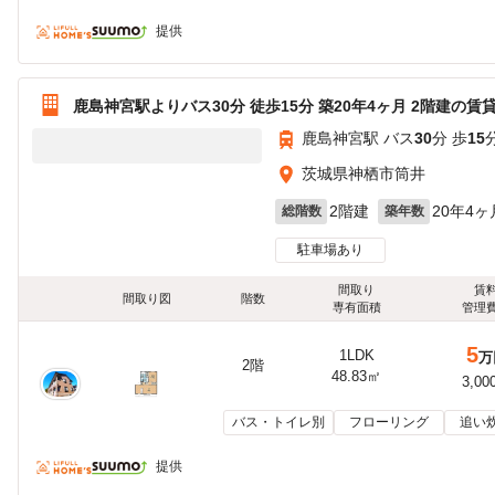
提供
鹿島神宮駅よりバス30分 徒歩15分 築20年4ヶ月 2階建の賃
鹿島神宮駅 バス
30
分 歩
15
茨城県神栖市筒井
2階建
20年4ヶ
総階数
築年数
駐車場あり
間取り
賃
間取り図
階数
専有面積
管理
5
1LDK
万
2階
48.83㎡
3,00
バス・トイレ別
フローリング
追い
提供