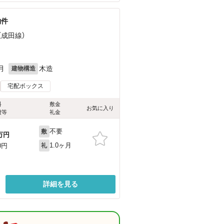
物件
（成田線）
月
木造
建物構造
宅配ボックス
料
敷金
お気に入り
費等
礼金
不要
敷
万円
1.0ヶ月
0円
礼
詳細を見る