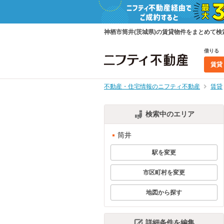
神栖市筒井(茨城県)の賃貸物件をまとめて
借りる
賃貸
不動産・住宅情報のニフティ不動産
賃貸
検索中のエリア
筒井
駅を変更
市区町村を変更
地図から探す
詳細条件を編集