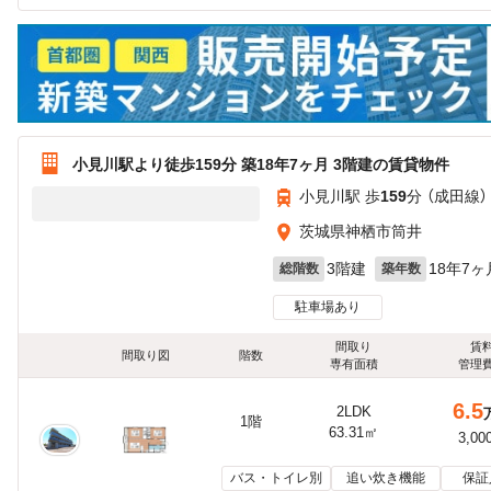
小見川駅より徒歩159分 築18年7ヶ月 3階建の賃貸物件
小見川駅 歩
159
分 （成田線）
茨城県神栖市筒井
3階建
18年7ヶ
総階数
築年数
駐車場あり
間取り
賃
間取り図
階数
専有面積
管理
6.5
2LDK
1階
63.31㎡
3,00
バス・トイレ別
追い炊き機能
保証