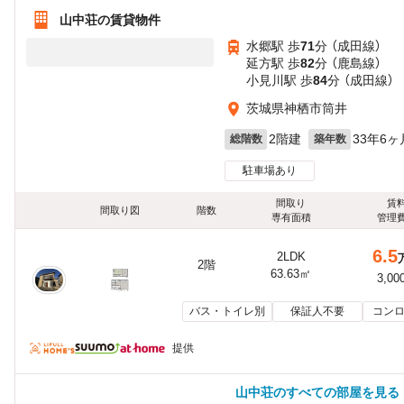
山中荘の賃貸物件
水郷駅 歩
71
分 （成田線）
延方駅 歩
82
分 （鹿島線）
小見川駅 歩
84
分 （成田線）
茨城県神栖市筒井
2階建
33年6ヶ
総階数
築年数
駐車場あり
間取り
賃
間取り図
階数
専有面積
管理
6.5
2LDK
2階
63.63㎡
3,00
バス・トイレ別
保証人不要
コンロ
提供
山中荘のすべての部屋を見る