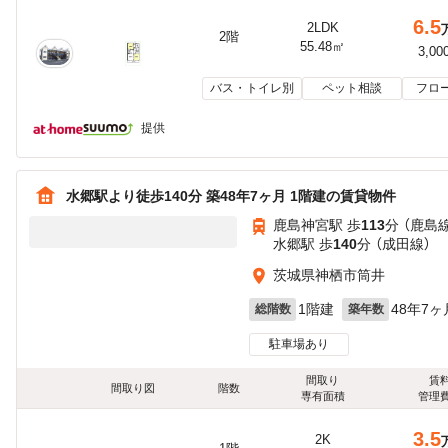
6.5
2LDK
2階
55.48㎡
3,00
バス・トイレ別
ペット相談
フロ
提供
水郷駅より徒歩140分 築48年7ヶ月 1階建の賃貸物件
鹿島神宮駅 歩
113
分 （鹿島
水郷駅 歩
140
分 （成田線）
茨城県神栖市筒井
1階建
48年7ヶ
総階数
築年数
駐車場あり
間取り
賃
間取り図
階数
専有面積
管理
3.5
2K