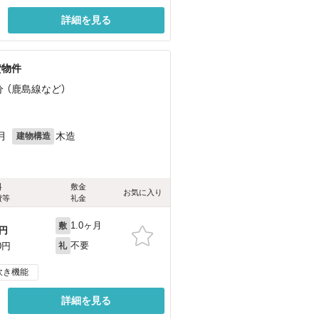
詳細を見る
貸物件
分 （鹿島線
など
）
月
木造
建物構造
料
敷金
お気に入り
費等
礼金
1.0ヶ月
敷
円
不要
0円
礼
炊き機能
詳細を見る