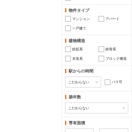
物件タイプ
マンション
アパート
一戸建て
建物構造
鉄筋系
鉄骨系
木造系
ブロック構造
駅からの時間
バス可
築年数
専有面積