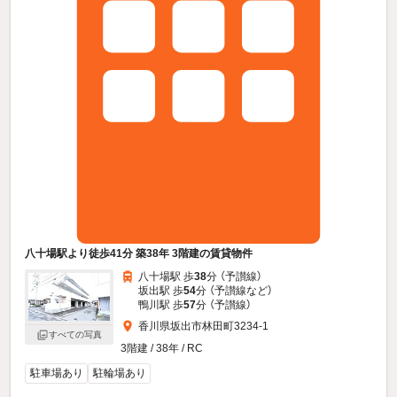
八十場駅より徒歩41分 築38年 3階建の賃貸物件
八十場駅 歩
38
分 （予讃線）
坂出駅 歩
54
分 （予讃線
など
）
鴨川駅 歩
57
分 （予讃線）
香川県坂出市林田町3234-1
すべての写真
3階建 / 38年 / RC
駐車場あり
駐輪場あり