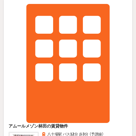
アムールメゾン林田の賃貸物件
八十場駅 バス
12
分 歩
3
分 （予讃線）