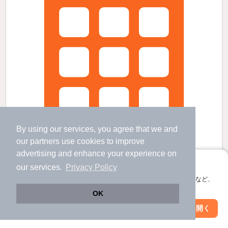
By using our services, you agree that we and
our
partners
use cookies to improve
advertising and enhance your experience on
アプリに切り替えて、サクサクお部屋探し
our services.
Privacy Policy
会員登録なしですぐ使える。マップ検索やお気に入り保存など、
アプリ限定の便利な機能が使えます！
八十場駅より徒歩77分 築10年11ヶ月 2階建の賃貸物件
OK
鴨川駅 歩
63
分 （予讃線）
Web版で続行
アプリを開く
市区町村を変更
絞り込み条件を変更
八十場駅 歩
77
分 （予讃線）
香川県坂出市林田町