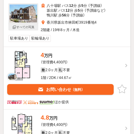
八十場駅 バス
12
分 歩
5
分 （予讃線）
坂出駅 バス
12
分 歩
5
分 （予讃線
など
）
鴨川駅 歩
56
分 （予讃線）
香川県坂出市林田町3919番地4
すべての写真
2階建 / 19年8ヶ月 / 木造
駐車場あり
駐輪場あり
4
万円
（管理費4,400円）
2.0ヶ月
不要
敷
礼
1階 / 2DK / 44.67㎡
お問い合わせ
（無料）
ほか提供
4.8
万円
（管理費4,400円）
2.0ヶ月
不要
敷
礼