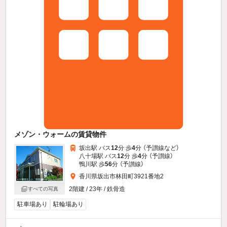
メゾン・ウォームの賃貸物件
坂出駅 バス
12
分 歩
4
分 （予讃線
など
）
八十場駅 バス
12
分 歩
4
分 （予讃線）
鴨川駅 歩
56
分 （予讃線）
香川県坂出市林田町3921番地2
2階建 / 23年 / 鉄骨造
すべての写真
駐車場あり
駐輪場あり