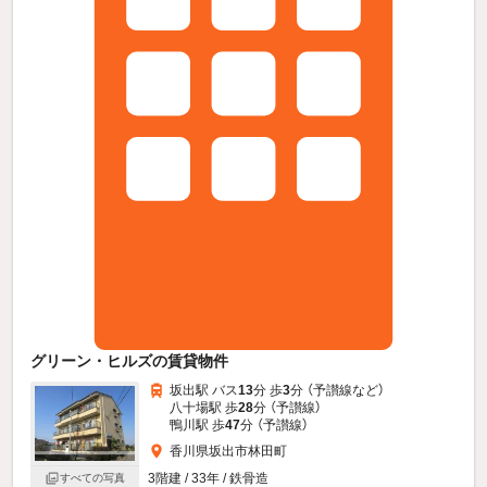
グリーン・ヒルズの賃貸物件
坂出駅 バス
13
分 歩
3
分 （予讃線
など
）
八十場駅 歩
28
分 （予讃線）
鴨川駅 歩
47
分 （予讃線）
香川県坂出市林田町
3階建 / 33年 / 鉄骨造
すべての写真