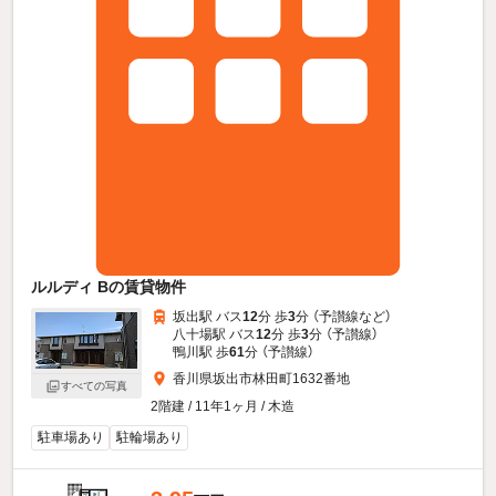
ルルディ Bの賃貸物件
坂出駅 バス
12
分 歩
3
分 （予讃線
など
）
八十場駅 バス
12
分 歩
3
分 （予讃線）
鴨川駅 歩
61
分 （予讃線）
香川県坂出市林田町1632番地
すべての写真
2階建 / 11年1ヶ月 / 木造
駐車場あり
駐輪場あり