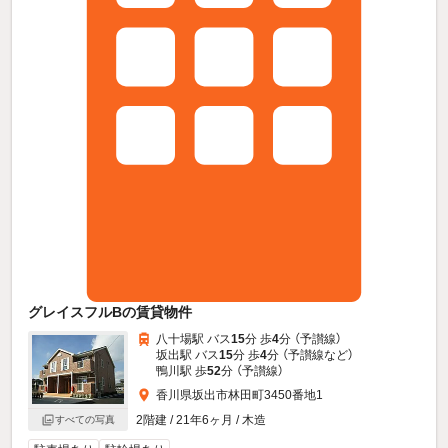
グレイスフルBの賃貸物件
八十場駅 バス
15
分 歩
4
分 （予讃線）
坂出駅 バス
15
分 歩
4
分 （予讃線
など
）
鴨川駅 歩
52
分 （予讃線）
香川県坂出市林田町3450番地1
2階建 / 21年6ヶ月 / 木造
すべての写真