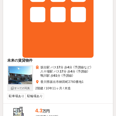
未来の賃貸物件
坂出駅 バス
17
分 歩
4
分 （予讃線
など
）
八十場駅 バス
17
分 歩
4
分 （予讃線）
鴨川駅 歩
61
分 （予讃線）
香川県坂出市林田町2760番地1
2階建 / 10年11ヶ月 / 木造
すべての写真
駐車場あり
駐輪場あり
4.3
万円