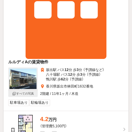
ルルディAの賃貸物件
坂出駅 バス
12
分 歩
3
分 （予讃線
など
）
八十場駅 バス
12
分 歩
3
分 （予讃線）
鴨川駅 歩
62
分 （予讃線）
香川県坂出市林田町1632番地
2階建 / 11年1ヶ月 / 木造
すべての写真
駐車場あり
駐輪場あり
4.2
万円
（管理費5,100円）