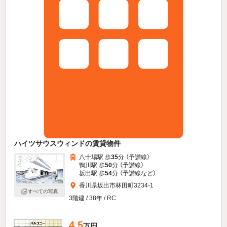
ハイツサウスウィンドの賃貸物件
八十場駅 歩
35
分 （予讃線）
鴨川駅 歩
50
分 （予讃線）
坂出駅 歩
54
分 （予讃線
など
）
香川県坂出市林田町3234-1
すべての写真
3階建 / 38年 / RC
4.5
万円