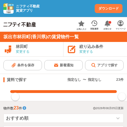
ニフティ不動産
ダウンロード
賃貸アプリ
お知らせ
閲覧履歴
マイページ
お気に入り
坂出市林田町(香川県)の賃貸物件一覧
林田町
絞り込み条件
変更する
変更する
条件を保存
新着通知
アプリで探す
賃料で探す
指定なし
〜
指定なし
23
件
指定した賃料で絞り込む
23
物件数
件
2026年08月05日
更新