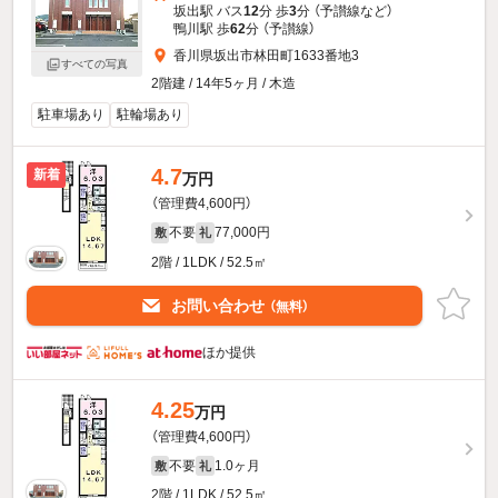
坂出駅 バス
12
分 歩
3
分 （予讃線
など
）
鴨川駅 歩
62
分 （予讃線）
香川県坂出市林田町1633番地3
すべての写真
2階建 / 14年5ヶ月 / 木造
駐車場あり
駐輪場あり
4.7
新着
万円
（管理費4,600円）
不要
77,000円
敷
礼
2階 / 1LDK / 52.5㎡
お問い合わせ
（無料）
ほか提供
4.25
万円
（管理費4,600円）
不要
1.0ヶ月
敷
礼
2階 / 1LDK / 52.5㎡