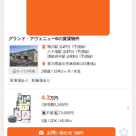
グランド・アヴェニューBの賃貸物件
鴨川駅 歩
27
分 （予讃線）
八十場駅 歩
27
分 （予讃線）
讃岐府中駅 歩
53
分 （予讃線）
香川県坂出市林田町103番地1
2階建 / 10年2ヶ月 / 木造
すべての写真
駐車場あり
駐輪場あり
4.3
万円
（管理費5,100円）
不要
73,000円
敷
礼
1階 / 2DK / 45.89㎡
お問い合わせ
（無料）