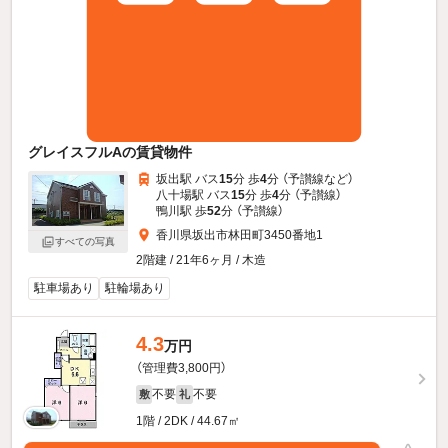
グレイスフルAの賃貸物件
坂出駅 バス
15
分 歩
4
分 （予讃線
など
）
八十場駅 バス
15
分 歩
4
分 （予讃線）
鴨川駅 歩
52
分 （予讃線）
香川県坂出市林田町3450番地1
すべての写真
2階建 / 21年6ヶ月 / 木造
駐車場あり
駐輪場あり
4.3
万円
（管理費3,800円）
不要
不要
敷
礼
1階 / 2DK / 44.67㎡