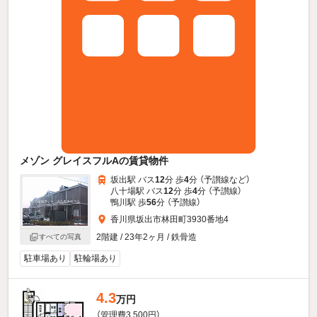
メゾン グレイスフルAの賃貸物件
坂出駅 バス
12
分 歩
4
分 （予讃線
など
）
八十場駅 バス
12
分 歩
4
分 （予讃線）
鴨川駅 歩
56
分 （予讃線）
香川県坂出市林田町3930番地4
2階建 / 23年2ヶ月 / 鉄骨造
すべての写真
駐車場あり
駐輪場あり
4.3
万円
（管理費3,500円）