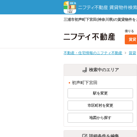
三浦市初声町下宮田(神奈川県)の賃貸物件
借りる
賃貸
不動産・住宅情報のニフティ不動産
賃貸
検索中のエリア
初声町下宮田
駅を変更
市区町村を変更
地図から探す
詳細条件を編集