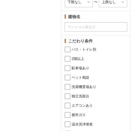
〜
建物名
こだわり条件
バス・トイレ別
2階以上
駐車場あり
ペット相談
洗濯機置場あり
独立洗面台
エアコンあり
都市ガス
温水洗浄便座