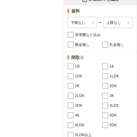
賃料
〜
管理費など込み
敷金無し
礼金無し
間取り
1R
1K
1DK
1LDK
2K
2DK
2LDK
3K
3DK
3LDK
4K
4DK
4LDK
5DK
5LDK以上