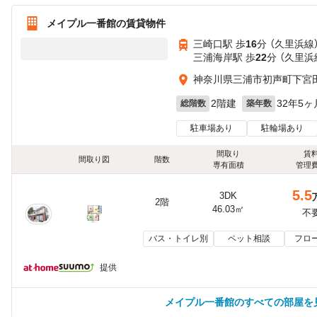
メイプル一番館の賃貸物件
三崎口駅 歩
16
分 （久里浜線
三浦海岸駅 歩
22
分 （久里浜
神奈川県三浦市初声町下宮
2階建
32年5ヶ
総階数
築年数
駐車場あり
駐輪場あり
間取り
賃
間取り図
階数
専有面積
管理
5.5
3DK
2階
46.03㎡
不
バス・トイレ別
ペット相談
フロ
提供
メイプル一番館のすべての部屋を