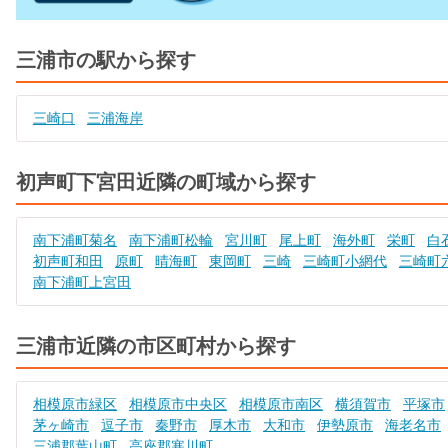
三浦市の駅から探す
三崎口
三浦海岸
初声町下宮田近隣の町域から探す
南下浦町菊名
南下浦町松輪
宮川町
尾上町
海外町
栄町
白
初声町和田
原町
晴海町
東岡町
三崎
三崎町小網代
三崎町
南下浦町上宮田
三浦市近隣の市区町村から探す
相模原市緑区
相模原市中央区
相模原市南区
横須賀市
平塚市
茅ヶ崎市
逗子市
秦野市
厚木市
大和市
伊勢原市
海老名市
三浦郡葉山町
高座郡寒川町