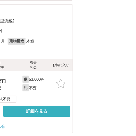
久里浜線）
田
ヶ月
木造
建物構造
料
敷金
お気に入り
費等
礼金
53,000円
敷
万円
不要
要
礼
人不要
詳細を見る
見る