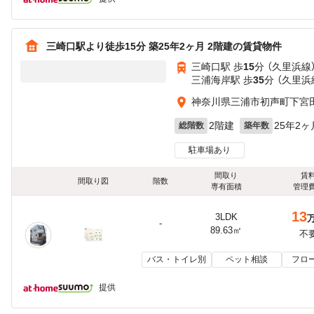
三崎口駅より徒歩15分 築25年2ヶ月 2階建の賃貸物件
三崎口駅 歩
15
分 （久里浜線
三浦海岸駅 歩
35
分 （久里浜
神奈川県三浦市初声町下宮
2階建
25年2ヶ
総階数
築年数
駐車場あり
間取り
賃
間取り図
階数
専有面積
管理
13
3LDK
-
89.63㎡
不
バス・トイレ別
ペット相談
フロ
提供