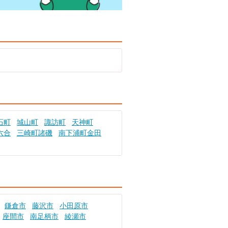
石町
城山町
諏訪町
天神町
六合
三崎町諸磯
南下浦町金田
鎌倉市
藤沢市
小田原市
座間市
南足柄市
綾瀬市