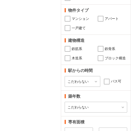
物件タイプ
マンション
アパート
一戸建て
建物構造
鉄筋系
鉄骨系
木造系
ブロック構造
駅からの時間
バス可
築年数
専有面積