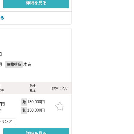
詳細を見る
見る
）
田
月
木造
建物構造
料
敷金
お気に入り
費等
礼金
130,000円
敷
万円
130,000円
要
礼
ーリング
詳細を見る