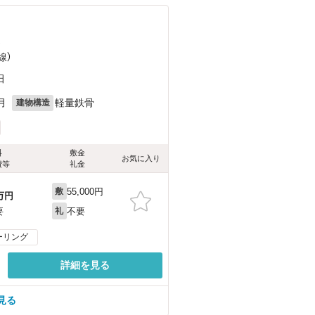
）
線）
田
月
軽量鉄骨
建物構造
料
敷金
お気に入り
費等
礼金
55,000円
敷
万円
不要
要
礼
ーリング
詳細を見る
見る