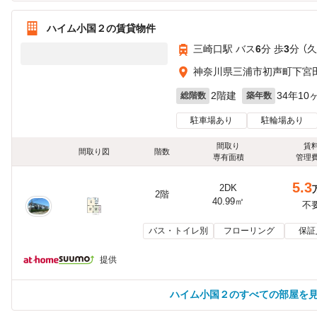
ハイム小国２の賃貸物件
三崎口駅 バス
6
分 歩
3
分 （
神奈川県三浦市初声町下宮
2階建
34年10
総階数
築年数
駐車場あり
駐輪場あり
間取り
賃
間取り図
階数
専有面積
管理
5.3
2DK
2階
40.99㎡
不
バス・トイレ別
フローリング
保証
提供
ハイム小国２のすべての部屋を