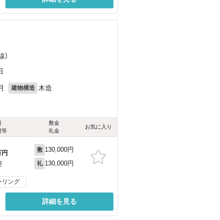
）
線）
田
月
木造
建物構造
料
敷金
お気に入り
費等
礼金
130,000円
敷
万円
130,000円
要
礼
ーリング
詳細を見る