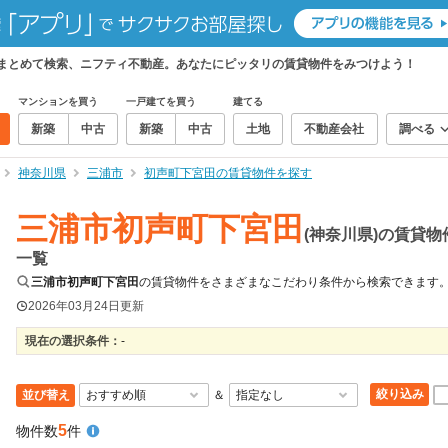
をまとめて検索、ニフティ不動産。あなたにピッタリの賃貸物件をみつけよう！
マンションを買う
一戸建てを買う
建てる
新築
中古
新築
中古
土地
不動産会社
調べる
神奈川県
三浦市
初声町下宮田の賃貸物件を探す
三浦市初声町下宮田
(神奈川県)の賃貸物
一覧
三浦市初声町下宮田
の賃貸物件をさまざまなこだわり条件から検索できます
2026年03月24日
更新
現在の選択条件：
-
絞り込み
並び替え
＆
5
物件数
件