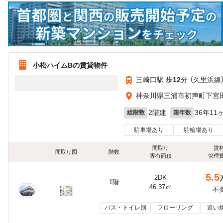
小松ハイムBの賃貸物件
三崎口駅 歩
12
分 （久里浜線
神奈川県三浦市初声町下宮
2階建
36年11
総階数
築年数
駐車場あり
駐輪場あり
間取り
賃
間取り図
階数
専有面積
管理
5.5
2DK
1階
46.37㎡
不
バス・トイレ別
フローリング
追い