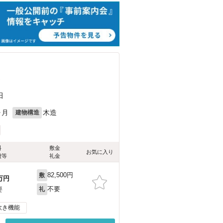
）
田
ヶ月
木造
建物構造
料
敷金
お気に入り
費等
礼金
82,500円
敷
万円
不要
要
礼
炊き機能