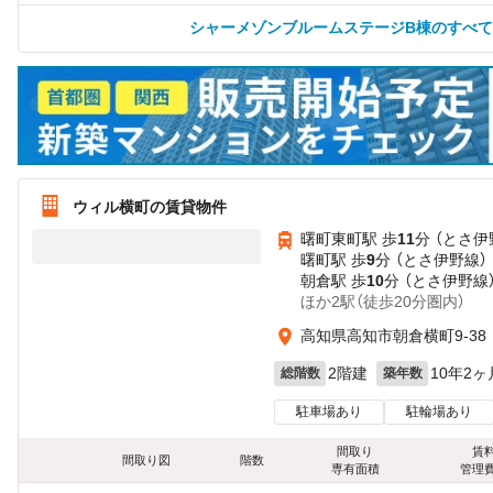
シャーメゾンブルームステージB棟のすべ
ウィル横町の賃貸物件
曙町東町駅 歩
11
分 （とさ伊
曙町駅 歩
9
分 （とさ伊野線）
朝倉駅 歩
10
分 （とさ伊野線
ほか2駅（徒歩20分圏内）
高知県高知市朝倉横町9-38
2階建
10年2ヶ
総階数
築年数
駐車場あり
駐輪場あり
間取り
賃
間取り図
階数
専有面積
管理