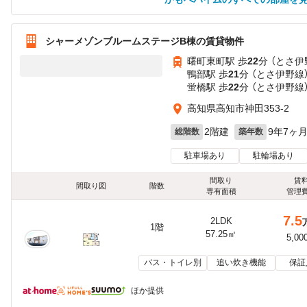
シャーメゾンブルームステージB棟の賃貸物件
曙町東町駅 歩
22
分 （とさ伊
鴨部駅 歩
21
分 （とさ伊野線
蛍橋駅 歩
22
分 （とさ伊野線
高知県高知市神田353-2
2階建
9年7ヶ
総階数
築年数
駐車場あり
駐輪場あり
間取り
賃
間取り図
階数
専有面積
管理
7.5
2LDK
1階
57.25㎡
5,00
バス・トイレ別
追い炊き機能
保証
ほか提供