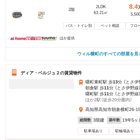
8.4
2LDK
2階
63.21㎡
5,50
バス・トイレ別
ペット相談
フロ
ほか提供
ウィル横町のすべての部屋を見
ディア・ベルジュ２の賃貸物件
曙町東町駅 歩
13
分 （とさ伊
朝倉駅 歩
11
分 （とさ伊野線
曙町駅 歩
11
分 （とさ伊野線
ほか2駅（徒歩20分圏内）
高知県高知市朝倉横町26-1
3階建
19年5ヶ
総階数
築年数
駐車場あり
駐輪場あり