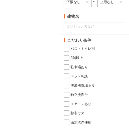
〜
建物名
こだわり条件
バス・トイレ別
2階以上
駐車場あり
ペット相談
洗濯機置場あり
独立洗面台
エアコンあり
都市ガス
温水洗浄便座