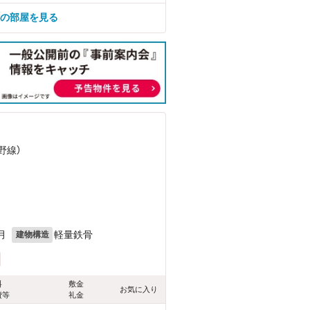
ての部屋を見る
野線）
）
月
軽量鉄骨
建物構造
料
敷金
お気に入り
費等
礼金