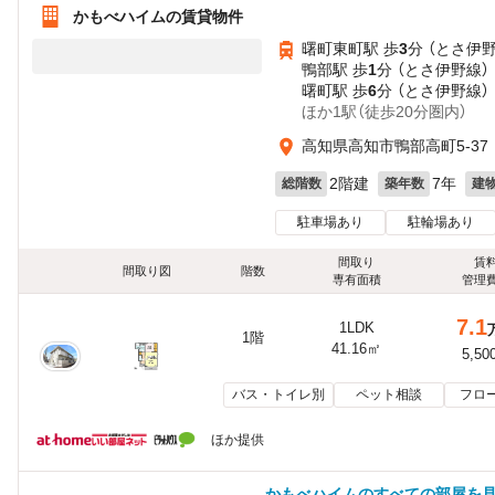
かもべハイムの賃貸物件
曙町東町駅 歩
3
分 （とさ伊
鴨部駅 歩
1
分 （とさ伊野線）
曙町駅 歩
6
分 （とさ伊野線）
ほか1駅（徒歩20分圏内）
高知県高知市鴨部高町5-37
2階建
7年
総階数
築年数
建
駐車場あり
駐輪場あり
間取り
賃
間取り図
階数
専有面積
管理
7.1
1LDK
1階
41.16㎡
5,50
バス・トイレ別
ペット相談
フロ
ほか提供
かもべハイムのすべての部屋を