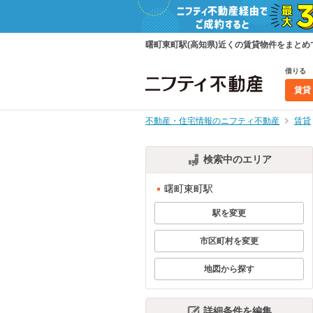
曙町東町駅(高知県)近くの賃貸物件をまと
借りる
賃貸
不動産・住宅情報のニフティ不動産
賃貸
検索中のエリア
曙町東町駅
駅を変更
市区町村を変更
地図から探す
詳細条件を編集