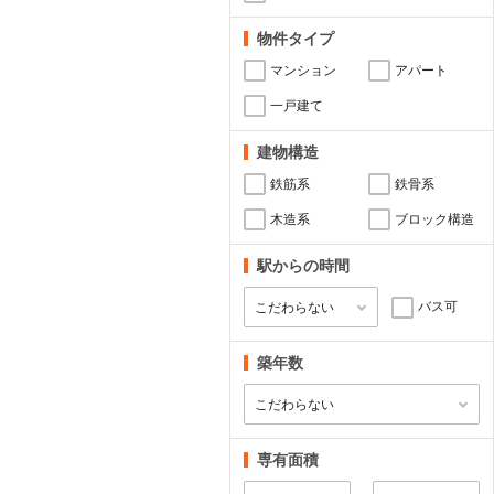
物件タイプ
マンション
アパート
一戸建て
建物構造
鉄筋系
鉄骨系
木造系
ブロック構造
駅からの時間
バス可
築年数
専有面積