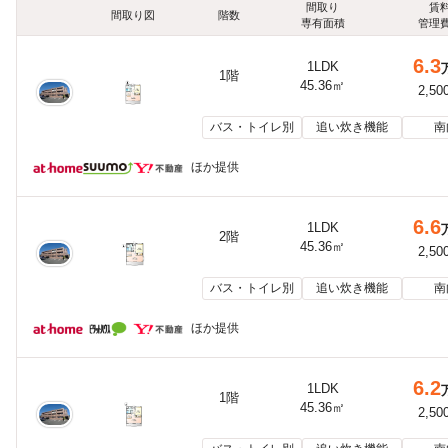
間取り
賃
間取り図
階数
専有面積
管理
6.3
1LDK
1階
45.36㎡
2,50
バス・トイレ別
追い炊き機能
南
ほか提供
6.6
1LDK
2階
45.36㎡
2,50
バス・トイレ別
追い炊き機能
南
ほか提供
6.2
1LDK
1階
45.36㎡
2,50