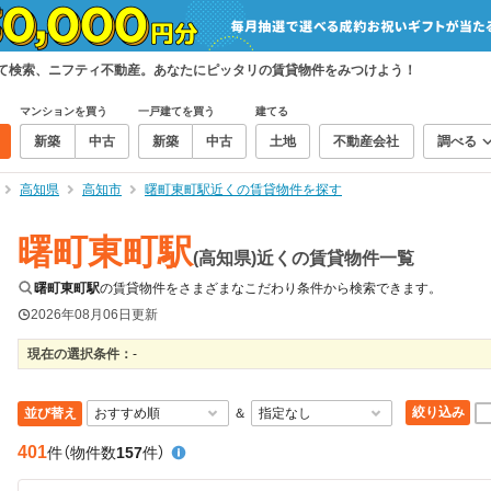
めて検索、ニフティ不動産。あなたにピッタリの賃貸物件をみつけよう！
マンションを買う
一戸建てを買う
建てる
新築
中古
新築
中古
土地
不動産会社
調べる
高知県
高知市
曙町東町駅近くの賃貸物件を探す
曙町東町駅
(高知県)近くの賃貸物件一覧
曙町東町駅
の賃貸物件をさまざまなこだわり条件から検索できます。
2026年08月06日
更新
現在の選択条件：
-
絞り込み
並び替え
＆
401
件
（物件数
157
件）