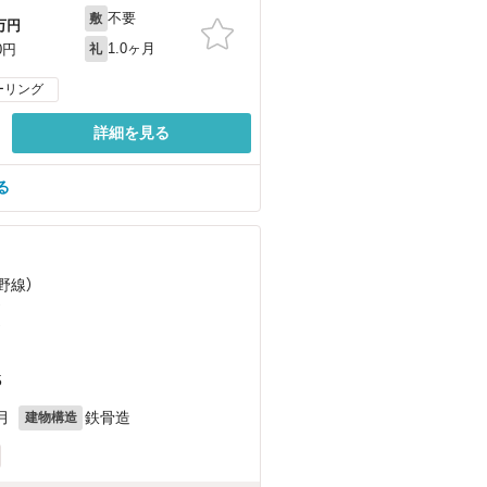
不要
敷
万円
1.0ヶ月
0円
礼
ーリング
詳細を見る
る
野線）
）
）
5
月
鉄骨造
建物構造