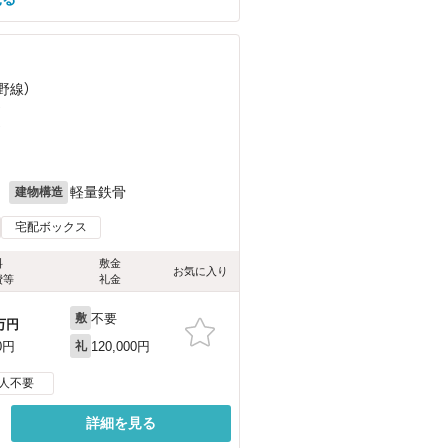
野線）
）
）
月
軽量鉄骨
建物構造
宅配ボックス
料
敷金
お気に入り
費等
礼金
不要
敷
万円
120,000円
0円
礼
人不要
詳細を見る