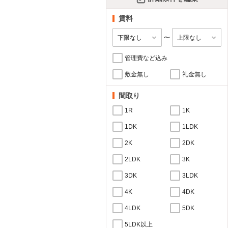
賃料
〜
管理費など込み
敷金無し
礼金無し
間取り
1R
1K
1DK
1LDK
2K
2DK
2LDK
3K
3DK
3LDK
4K
4DK
4LDK
5DK
5LDK以上