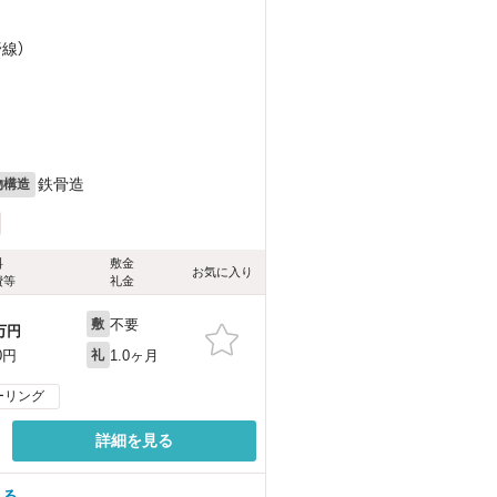
野線）
鉄骨造
物構造
料
敷金
お気に入り
費等
礼金
不要
敷
万円
1.0ヶ月
0円
礼
ーリング
詳細を見る
見る