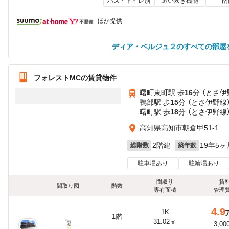
バス・トイレ別
追い炊き機能
南
ほか提供
ディア・ベルジュ２のすべての部屋
フォレストMCの賃貸物件
曙町東町駅 歩
16
分 （とさ伊
鴨部駅 歩
15
分 （とさ伊野線
曙町駅 歩
18
分 （とさ伊野線
高知県高知市朝倉甲51-1
2階建
19年5ヶ
総階数
築年数
駐車場あり
駐輪場あり
間取り
賃
間取り図
階数
専有面積
管理
4.9
1K
1階
31.02㎡
3,00