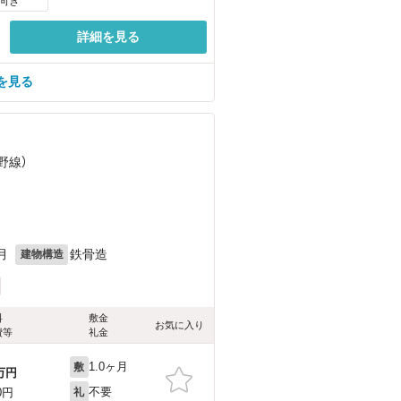
向き
詳細を見る
を見る
野線）
）
）
月
鉄骨造
建物構造
料
敷金
お気に入り
費等
礼金
1.0ヶ月
敷
万円
不要
0円
礼