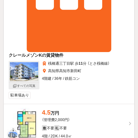
クレールメゾンKの賃貸物件
桟橋通三丁目駅 歩
11
分 （とさ桟橋線）
高知県高知市新田町
4階建 / 36年 / 鉄筋コン
すべての写真
駐車場あり
4.5
万円
（管理費2,000円）
不要
不要
敷
礼
4階 / 2DK / 44.0㎡