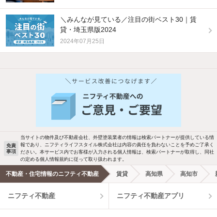
＼みんなが見ている／注目の街ベスト30｜賃
貸・埼玉県版2024
2024年07月25日
他の人はこんな条件で絞り込んでいます！
人気のこだわり条件
バス・トイレ別
2階以上
駐車場あり
ペット相談
当サイトの物件及び不動産会社、外壁塗装業者の情報は検索パートナーが提供している情
報であり、ニフティライフスタイル株式会社は内容の責任を負わないことを予めご了承く
免責
事項
ださい。本サービス内でお客様が入力される個人情報は、検索パートナーが取得し、同社
洗濯機置場あり
独立洗面台
の定める個人情報規約に従って取り扱われます。
不動産・住宅情報のニフティ不動産
賃貸
高知県
高知市
エアコンあり
都市ガス
ニフティ不動産
ニフティ不動産アプリ
温水洗浄便座
オートロック