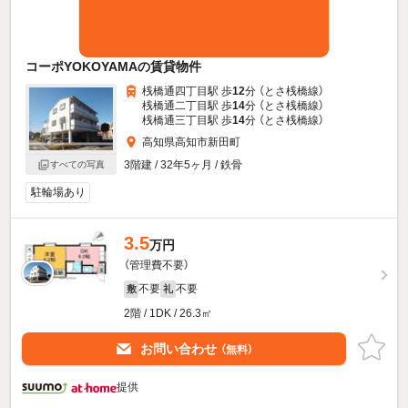
コーポYOKOYAMAの賃貸物件
桟橋通四丁目駅 歩
12
分 （とさ桟橋線）
桟橋通二丁目駅 歩
14
分 （とさ桟橋線）
桟橋通三丁目駅 歩
14
分 （とさ桟橋線）
高知県高知市新田町
3階建 / 32年5ヶ月 / 鉄骨
すべての写真
駐輪場あり
3.5
万円
（管理費不要）
不要
不要
敷
礼
2階 / 1DK / 26.3㎡
お問い合わせ
（無料）
提供