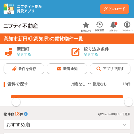
ニフティ不動産
ダウンロード
賃貸アプリ
お知らせ
閲覧履歴
マイページ
お気に入り
高知市新田町(高知県)の賃貸物件一覧
新田町
絞り込み条件
変更する
変更する
条件を保存
新着通知
アプリで探す
賃料で探す
指定なし
〜
指定なし
18
件
指定した賃料で絞り込む
18
物件数
件
2026年08月08日
更新