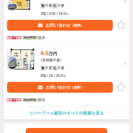
不要
不要
敷
礼
2階 / 1DK / 28.0㎡
お問い合わせ
（無料）
提供
4.5
万円
（管理費不要）
不要
不要
敷
礼
4階 / 2K / 35.0㎡
お問い合わせ
（無料）
提供
リバープール新田のすべての部屋を見る