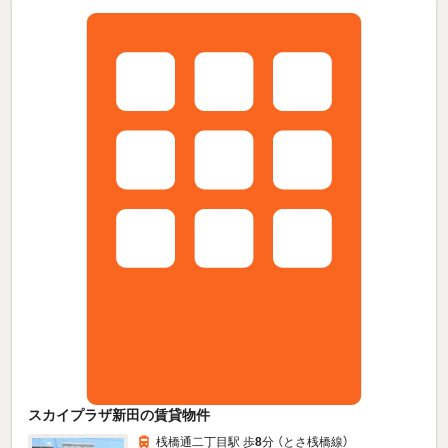
スカイプラザ新田の賃貸物件
桟橋通二丁目駅 歩
8
分 （とさ桟橋線）