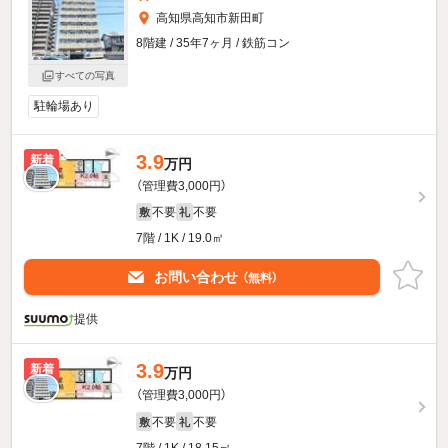
高知県高知市新田町
8階建 / 35年7ヶ月 / 鉄筋コン
すべての写真
駐輪場あり
3.9
新着
万円
（管理費3,000円）
不要
不要
敷
礼
7階 / 1K / 19.0㎡
お問い合わせ
（無料）
提供
3.9
新着
万円
（管理費3,000円）
不要
不要
敷
礼
7階 / 1K / 18.15㎡