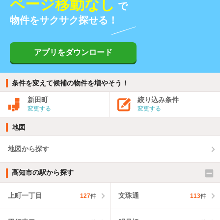
ページ移動なし
で
物件をサクサク探せる！
アプリをダウンロード
条件を変えて候補の物件を増やそう！
新田町
絞り込み条件
変更する
変更する
地図
地図から探す
高知市の駅から探す
上町一丁目
文珠通
127
件
113
件