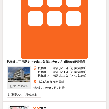
桟橋通二丁目駅より徒歩10分 築38年9ヶ月 4階建の賃貸物件
桟橋通二丁目駅 歩
10
分 （とさ桟橋線）
桟橋通三丁目駅 歩
11
分 （とさ桟橋線）
桟橋通四丁目駅 歩
12
分 （とさ桟橋線）
高知県高知市新田町
すべての写真
4階建 / 38年9ヶ月 / 鉄骨
駐車場あり
駐輪場あり
3.8
万円