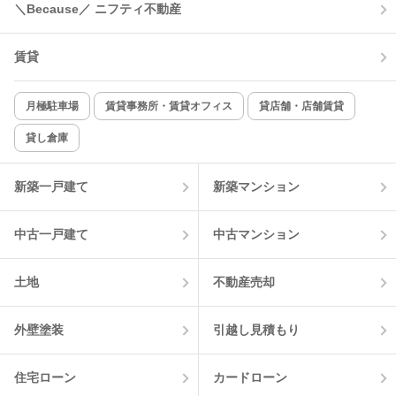
＼Because／ ニフティ不動産
コンロ2口以上
追焚き機能
賃貸
TV付インターホン
角部屋
新着のみ
インターネット無料
月極駐車場
賃貸事務所・賃貸オフィス
貸店舗・店舗賃貸
貸し倉庫
該当件数:
物件一覧に反映
18
件
新築一戸建て
新築マンション
中古一戸建て
中古マンション
土地
不動産売却
外壁塗装
引越し見積もり
住宅ローン
カードローン