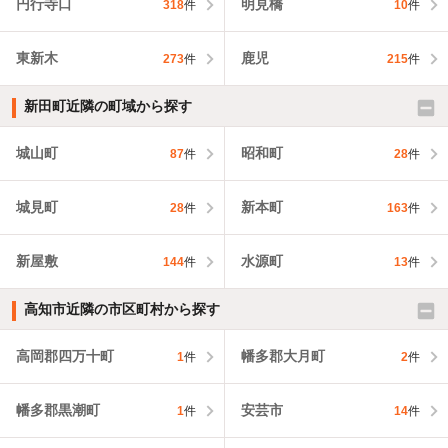
円行寺口
明見橋
318
件
10
件
東新木
鹿児
273
件
215
件
新田町近隣の町域から探す
城山町
昭和町
87
件
28
件
城見町
新本町
28
件
163
件
新屋敷
水源町
144
件
13
件
高知市近隣の市区町村から探す
高岡郡四万十町
幡多郡大月町
1
件
2
件
幡多郡黒潮町
安芸市
1
件
14
件