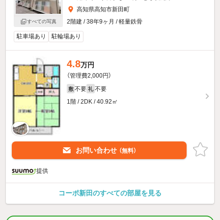
高知県高知市新田町
2階建 / 38年9ヶ月 / 軽量鉄骨
すべての写真
駐車場あり
駐輪場あり
4.8
万円
（管理費2,000円）
不要
不要
敷
礼
1階 / 2DK / 40.92㎡
お問い合わせ
（無料）
提供
コーポ新田のすべての部屋を見る