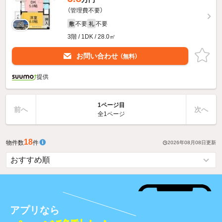
（管理費不要）
不要
不要
敷
礼
3階 / 1DK / 28.0㎡
お問い合わせ
（無料）
提供
1ページ目
前へ
次へ
全1ページ
18
物件数
件
2026年08月08日
更新
アプリなら