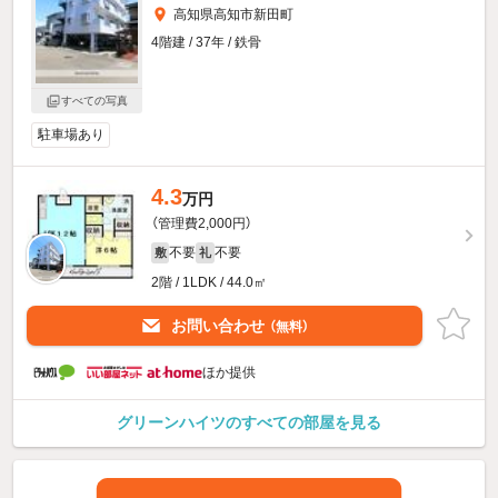
高知県高知市新田町
4階建 / 37年 / 鉄骨
すべての写真
駐車場あり
4.3
万円
（管理費2,000円）
不要
不要
敷
礼
2階 / 1LDK / 44.0㎡
お問い合わせ
（無料）
ほか提供
グリーンハイツのすべての部屋を見る