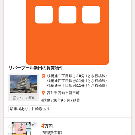
リバープール新田の賃貸物件
桟橋通二丁目駅 歩
10
分 （とさ桟橋線）
桟橋通四丁目駅 歩
11
分 （とさ桟橋線）
桟橋通三丁目駅 歩
11
分 （とさ桟橋線）
高知県高知市新田町
すべての写真
4階建 / 38年9ヶ月 / 鉄骨
駐車場あり
駐輪場あり
4
万円
（管理費不要）