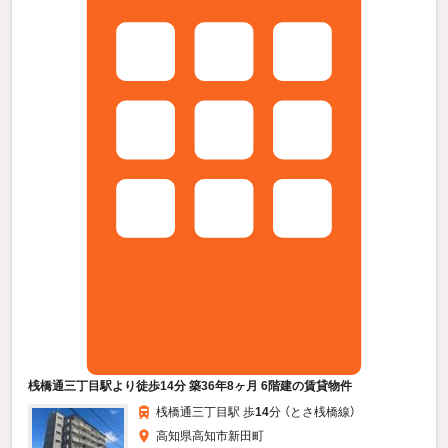
桟橋通三丁目駅より徒歩14分 築36年8ヶ月 6階建の賃貸物件
桟橋通三丁目駅 歩
14
分 （とさ桟橋線）
高知県高知市新田町