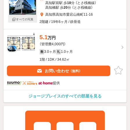
高知駅前駅 歩
18
分 （とさ桟橋線）
高知橋駅 歩
20
分 （とさ桟橋線）
高知県高知市愛宕山南町11-16
すべての写真
2階建 / 19年6ヶ月 / 鉄骨造
5.1
万円
（管理費4,000円）
3.0ヶ月
1.0ヶ月
敷
礼
1階 / 1DK / 34.62㎡
お問い合わせ
（無料）
提供
ジョージプレイスのすべての部屋を見る