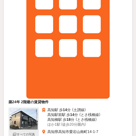
築24年 2階建の賃貸物件
高知駅 歩
14
分 （土讃線）
高知駅前駅 歩
14
分 （とさ桟橋線）
高知橋駅 歩
18
分 （とさ桟橋線）
ほか1駅（徒歩20分圏内）
高知県高知市愛宕山南町14-1-7
すべての写真