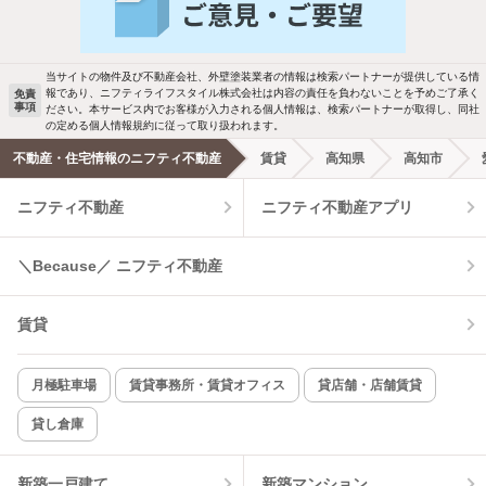
バス・トイレ別
2階以上
駐車場あり
ペット相談
当サイトの物件及び不動産会社、外壁塗装業者の情報は検索パートナーが提供している情
報であり、ニフティライフスタイル株式会社は内容の責任を負わないことを予めご了承く
免責
事項
ださい。本サービス内でお客様が入力される個人情報は、検索パートナーが取得し、同社
洗濯機置場あり
独立洗面台
の定める個人情報規約に従って取り扱われます。
不動産・住宅情報のニフティ不動産
賃貸
高知県
高知市
エアコンあり
都市ガス
ニフティ不動産
ニフティ不動産アプリ
温水洗浄便座
オートロック
＼Because／ ニフティ不動産
コンロ2口以上
追焚き機能
賃貸
TV付インターホン
角部屋
新着のみ
インターネット無料
月極駐車場
賃貸事務所・賃貸オフィス
貸店舗・店舗賃貸
貸し倉庫
該当件数:
物件一覧に反映
7
件
新築一戸建て
新築マンション