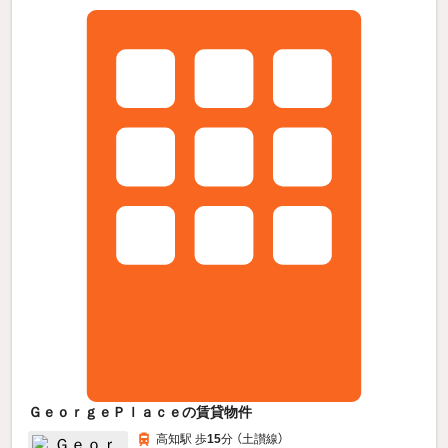
ＧｅｏｒｇｅＰｌａｃｅの賃貸物件
高知駅 歩
15
分 （土讃線）