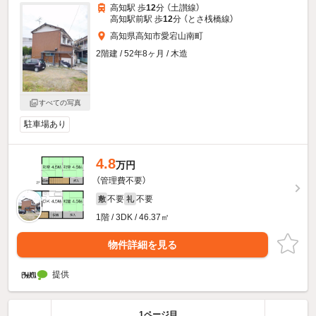
高知駅 歩
12
分 （土讃線）
高知駅前駅 歩
12
分 （とさ桟橋線）
高知県高知市愛宕山南町
2階建 / 52年8ヶ月 / 木造
すべての写真
駐車場あり
4.8
万円
（管理費不要）
不要
不要
敷
礼
1階 / 3DK / 46.37㎡
物件詳細を見る
提供
1ページ目