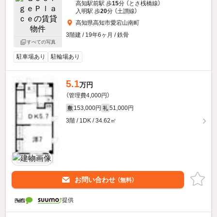
高知駅前駅 歩
15
分 （とさ桟橋線）
入明駅 歩
20
分 （土讃線）
高知県高知市愛宕山南町
3階建 / 19年6ヶ月 / 鉄骨
すべての写真
駐車場あり
駐輪場あり
5.1
万円
（管理費4,000円）
153,000円
51,000円
敷
礼
3階 / 1DK / 34.62㎡
お問い合わせ
（無料）
提供