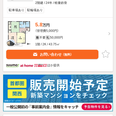
2階建 / 24年 / 軽量鉄骨
駐車場あり
駐輪場あり
5.8
万円
（管理費5,000円）
不要
50,000円
敷
礼
1階 / 2K / 43.75㎡
お問い合わせ
（無料）
ほか提供