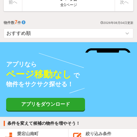
前へ
次へ
全1ページ
7
物件数
件
2026年08月04日
更新
アプリなら
ページ移動なし
で
物件をサクサク探せる！
アプリをダウンロード
条件を変えて候補の物件を増やそう！
愛宕山南町
絞り込み条件