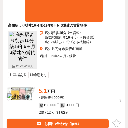
高知駅より徒歩16分 築19年6ヶ月 3階建の賃貸物件
高知駅 歩
16
分 （土讃線）
高知駅前駅 歩
16
分 （とさ桟橋線）
高知橋駅 歩
20
分 （とさ桟橋線）
高知県高知市愛宕山南町
3階建 / 19年6ヶ月 / 鉄骨
すべての写真
駐車場あり
駐輪場あり
5.1
万円
（管理費4,000円）
153,000円
51,000円
敷
礼
2階 / 1DK / 34.62㎡
お問い合わせ
（無料）