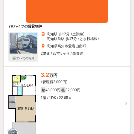
YKハイツの賃貸物件
高知駅 歩
17
分 （土讃線）
高知駅前駅 歩
17
分 （とさ桟橋線）
高知県高知市愛宕山南町
2階建 / 37年5ヶ月 / 鉄骨造
すべての写真
3.2
万円
（管理費2,000円）
48,000円
32,000円
敷
礼
1階 / 1DK / 22.05㎡