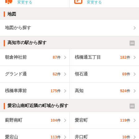
変更する
変更する
地図
地図から探す
高知市の駅から探す
朝倉神社前
桟橋通五丁目
87
件
182
件
グランド通
領石通
62
件
69
件
桟橋車庫前
高知
175
件
924
件
愛宕山南町近隣の町域から探す
薊野南町
愛宕町
104
件
119
件
愛宕山
井口町
113
件
10
件