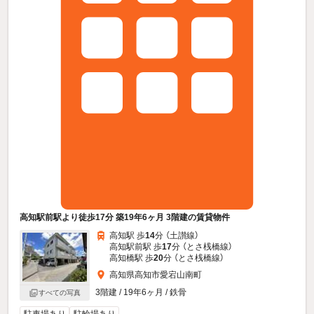
高知駅前駅より徒歩17分 築19年6ヶ月 3階建の賃貸物件
高知駅 歩
14
分 （土讃線）
高知駅前駅 歩
17
分 （とさ桟橋線）
高知橋駅 歩
20
分 （とさ桟橋線）
高知県高知市愛宕山南町
3階建 / 19年6ヶ月 / 鉄骨
すべての写真
駐車場あり
駐輪場あり