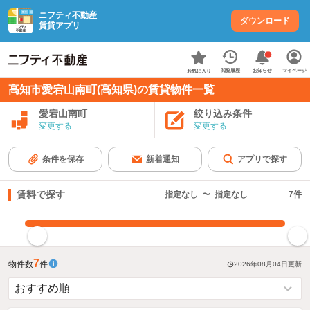
ニフティ不動産
ダウンロード
賃貸アプリ
お知らせ
閲覧履歴
マイページ
お気に入り
高知市愛宕山南町(高知県)の賃貸物件一覧
愛宕山南町
絞り込み条件
変更する
変更する
条件を保存
新着通知
アプリで探す
賃料で探す
指定なし
〜
指定なし
7
件
指定した賃料で絞り込む
7
物件数
件
2026年08月04日
更新