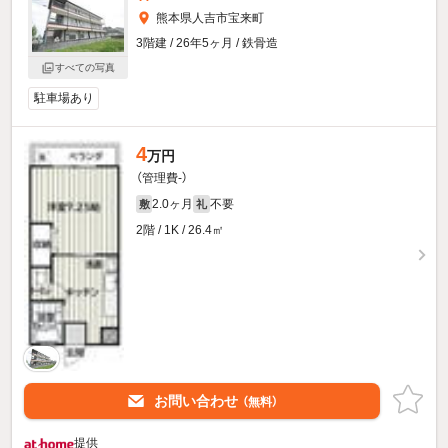
熊本県人吉市宝来町
3階建 / 26年5ヶ月 / 鉄骨造
すべての写真
駐車場あり
4
万円
（管理費-）
2.0ヶ月
不要
敷
礼
2階 / 1K / 26.4㎡
お問い合わせ
（無料）
提供