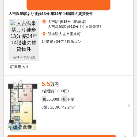
人吉温泉駅より徒歩13分 築34年 14階建の賃貸物件
人吉駅 歩
13
分 （肥薩線）
人吉温泉駅 歩
13
分 （くま川鉄道）
熊本県人吉市宝来町
14階建 / 34年 / 鉄筋コン
すべての写真
駐車場あり
5.5
万円
（管理費3,000円）
55,000円
不要
敷
礼
6階 / 1LDK / 42.24㎡