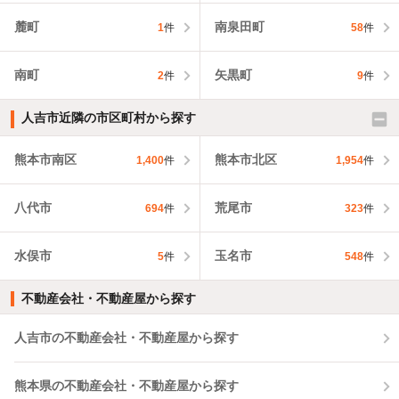
麓町
南泉田町
1
件
58
件
南町
矢黒町
2
件
9
件
人吉市近隣の市区町村から探す
熊本市南区
熊本市北区
1,400
件
1,954
件
八代市
荒尾市
694
件
323
件
水俣市
玉名市
5
件
548
件
不動産会社・不動産屋から探す
人吉市の不動産会社・不動産屋から探す
熊本県の不動産会社・不動産屋から探す