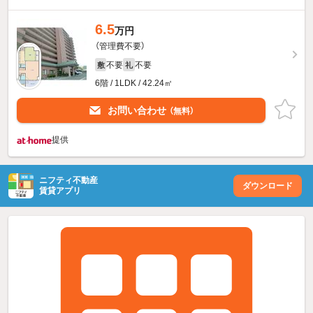
6.5
万円
（管理費不要）
不要
不要
敷
礼
6階 / 1LDK / 42.24㎡
お問い合わせ
（無料）
提供
ニフティ不動産
ダウンロード
賃貸アプリ