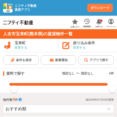
ニフティ不動産
ダウンロード
賃貸アプリ
お知らせ
閲覧履歴
マイページ
お気に入り
人吉市宝来町(熊本県)の賃貸物件一覧
宝来町
絞り込み条件
変更する
変更する
条件を保存
新着通知
アプリで探す
賃料で探す
指定なし
〜
指定なし
4
件
指定した賃料で絞り込む
4
物件数
件
2026年07月20日
更新