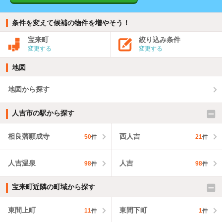
条件を変えて候補の物件を増やそう！
宝来町
絞り込み条件
変更する
変更する
地図
地図から探す
人吉市の駅から探す
相良藩願成寺
西人吉
50
件
21
件
人吉温泉
人吉
98
件
98
件
宝来町近隣の町域から探す
東間上町
東間下町
11
件
1
件