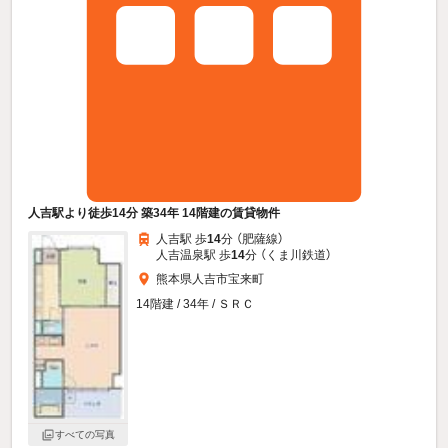
人吉駅より徒歩14分 築34年 14階建の賃貸物件
人吉駅 歩
14
分 （肥薩線）
人吉温泉駅 歩
14
分 （くま川鉄道）
熊本県人吉市宝来町
14階建 / 34年 / ＳＲＣ
すべての写真