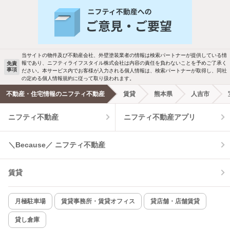
人気のこだわり条件
バス・トイレ別
2階以上
駐車場あり
ペット相談
当サイトの物件及び不動産会社、外壁塗装業者の情報は検索パートナーが提供している情
報であり、ニフティライフスタイル株式会社は内容の責任を負わないことを予めご了承く
免責
事項
ださい。本サービス内でお客様が入力される個人情報は、検索パートナーが取得し、同社
洗濯機置場あり
独立洗面台
の定める個人情報規約に従って取り扱われます。
不動産・住宅情報のニフティ不動産
賃貸
熊本県
人吉市
エアコンあり
都市ガス
ニフティ不動産
ニフティ不動産アプリ
温水洗浄便座
オートロック
＼Because／ ニフティ不動産
コンロ2口以上
追焚き機能
賃貸
TV付インターホン
角部屋
新着のみ
インターネット無料
月極駐車場
賃貸事務所・賃貸オフィス
貸店舗・店舗賃貸
貸し倉庫
該当件数: