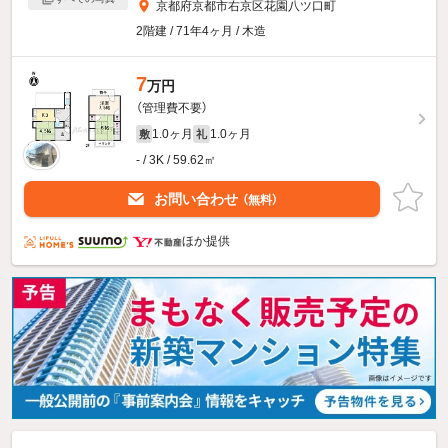
京都府京都市右京区花園八ツ口町
2階建 / 71年4ヶ月 / 木造
7
万円
（管理費不要）
1.0ヶ月
1.0ヶ月
敷
礼
- / 3K / 59.62㎡
お問い合わせ
（無料）
ほか提供