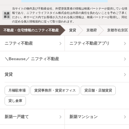
駐車場あり
ペット相談
ールでお知らせします
当サイトの物件及び不動産会社、外壁塗装業者の情報は検索パートナーが提供している情
報であり、ニフティライフスタイル株式会社は内容の責任を負わないことを予めご了承く
免責
事項
ださい。本サービス内でお客様が入力される個人情報は、検索パートナーが取得し、同社
洗濯機置場あり
独立洗面台
新着メール通知を受け取る
の定める個人情報規約に従って取り扱われます。
不動産・住宅情報のニフティ不動産
賃貸
京都府
京都市右京区
エアコンあり
都市ガス
ニフティ不動産
ニフティ不動産アプリ
温水洗浄便座
オートロック
＼Because／ ニフティ不動産
コンロ2口以上
追焚き機能
賃貸
TV付インターホン
角部屋
新着のみ
インターネット無料
月極駐車場
賃貸事務所・賃貸オフィス
貸店舗・店舗賃貸
貸し倉庫
該当件数:
物件一覧に反映
3
件
新築一戸建て
新築マンション