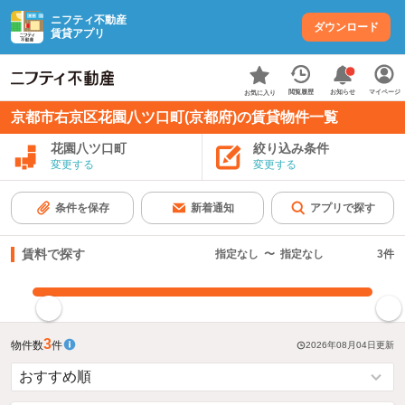
ニフティ不動産
ダウンロード
賃貸アプリ
お知らせ
閲覧履歴
マイページ
お気に入り
京都市右京区花園八ツ口町(京都府)の賃貸物件一覧
花園八ツ口町
絞り込み条件
変更する
変更する
条件を保存
新着通知
アプリで探す
賃料で探す
指定なし
〜
指定なし
3
件
指定した賃料で絞り込む
3
物件数
件
2026年08月04日
更新