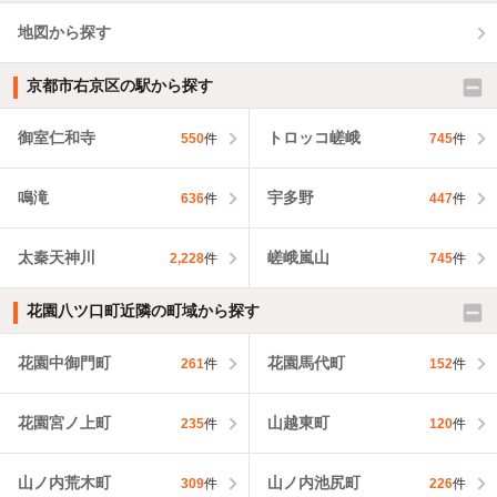
地図から探す
京都市右京区の駅から探す
御室仁和寺
トロッコ嵯峨
550
件
745
件
鳴滝
宇多野
636
件
447
件
太秦天神川
嵯峨嵐山
2,228
件
745
件
花園八ツ口町近隣の町域から探す
花園中御門町
花園馬代町
261
件
152
件
花園宮ノ上町
山越東町
235
件
120
件
山ノ内荒木町
山ノ内池尻町
309
件
226
件