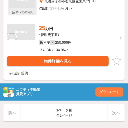
京都府京都市右京区花園八ツ口町
2階建 / 23年10ヶ月 / -
すべての写真
25
万円
（管理費不要）
不要
250,000円
敷
礼
- / 4LDK / 134.96㎡
物件詳細を見る
提供
ニフティ不動産
ダウンロード
賃貸アプリ
1ページ目
前へ
次へ
全1ページ