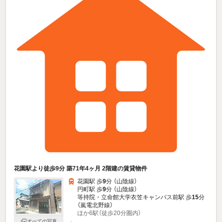
花園駅より徒歩9分 築71年4ヶ月 2階建の賃貸物件
花園駅 歩
9
分 （山陰線）
円町駅 歩
9
分 （山陰線）
等持院・立命館大学衣笠キャンパス前駅 歩
15
分
（嵐電北野線）
ほか6駅（徒歩20分圏内）
すべての写真