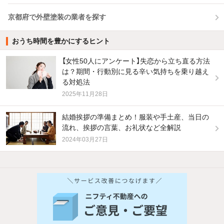
京都府で外壁塗装の業者を探す
おうち時間を豊かにするヒント
【女性50人にアンケート】失恋から立ち直る方法
は？期間・行動別に見る辛い気持ちを乗り越え
る対処法
2025年11月28日
結婚挨拶の準備まとめ！服装や手土産、当日の
流れ、挨拶の言葉、お礼状など全解説
2024年03月27日
他の人はこんな条件で絞り込んでいます！
人気のこだわり条件
新着物件メール通知
バス・トイレ別
2階以上
ご希望の条件の物件が見つかり次第、メ