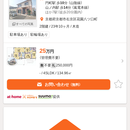
円町駅 歩
10
分 （山陰線）
山ノ内駅 歩
14
分 （嵐電本線）
ほか7駅（徒歩20分圏内）
京都府京都市右京区花園八ツ口町
すべての写真
2階建 / 23年10ヶ月 / 木造
駐車場あり
駐輪場あり
25
万円
（管理費不要）
不要
250,000円
敷
礼
- / 4SLDK / 134.96㎡
お問い合わせ
（無料）
提供