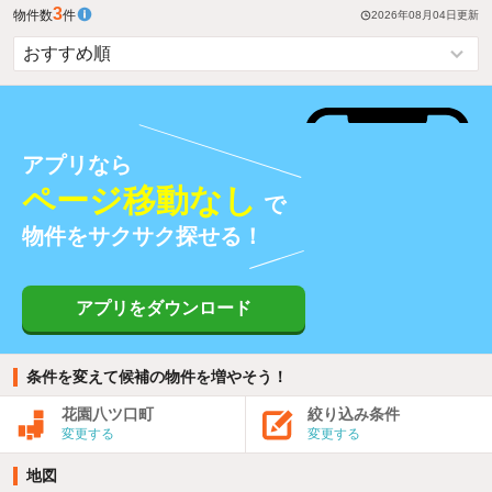
3
物件数
件
2026年08月04日
更新
アプリなら
ページ移動なし
で
物件をサクサク探せる！
アプリをダウンロード
条件を変えて候補の物件を増やそう！
花園八ツ口町
絞り込み条件
変更する
変更する
地図